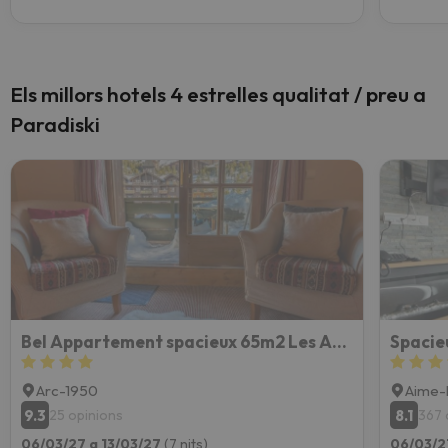
Els millors hotels 4 estrelles qualitat / preu a
Paradiski
Bel Appartement spacieux 65m2 Les Arcs 1950
Arc-1950
Aime-
9.3
8.1
25 opinions
367 
06/03/27 a 13/03/27
(7 nits)
06/03/2