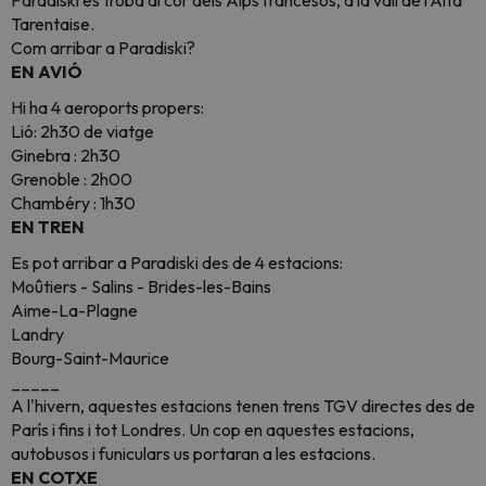
Paradiski es troba al cor dels Alps francesos, a la vall de l'Alta
Tarentaise.
Com arribar a Paradiski?
EN AVIÓ
Hi ha 4 aeroports propers:
Lió: 2h30 de viatge
Ginebra : 2h30
Grenoble : 2h00
Chambéry : 1h30
EN TREN
Es pot arribar a Paradiski des de 4 estacions:
Moûtiers - Salins - Brides-les-Bains
Aime-La-Plagne
Landry
Bourg-Saint-Maurice
_____
A l'hivern, aquestes estacions tenen trens TGV directes des de
París i fins i tot Londres. Un cop en aquestes estacions,
autobusos i funiculars us portaran a les estacions.
EN COTXE