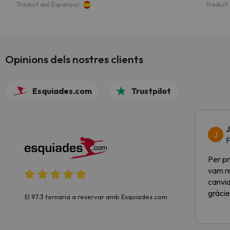
entorno , pueblos
Buena 
Traduït del Espanyol
Traduït
(más m
Servici
Opinions dels nostres clients
Esquiades.com
Trustpilot
J
J
F
Per pr
vam re
canvia
gràcie
El 97.3 tornaria a reservar amb Esquiades.com