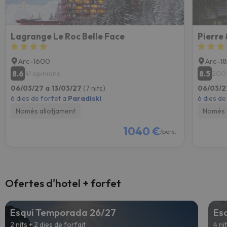
Lagrange Le Roc Belle Face
Pierre
Arc-1600
Arc-1
8.6
8.5
41 opinions
200 
06/03/27 a 13/03/27
(7 nits)
06/03/2
6 dies de forfet a
Paradiski
6 dies de
Només allotjament
Només 
1040 €
/pers.
Ofertes d'hotel + forfet
Esquí Temporada 26/27
Es
2 nits + 2 dies de forfait
4 ni