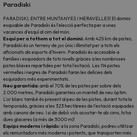
Paradiski
PARADISKI, ENTRE MUNTANYES I MERAVELLES! El domini
esquiable de Paradiski és l'elecció perfecta per a unes
vacances d'esquí al cim del món.
Esquí per a tothom a tot el domini:
Amb 425 km de pistes,
Paradiski és un terreny de joc únic i il·limitat per a tots els
aficionats als esports d'hivern. Paradiski és accessible a
famílies i esquiadors de tots nivells gràcies a les nombroses
pistes blaves repartides per tota l'estació. Les 114 pistes
vermelles i negres de Paradiski faran les delícies dels
esquiadors més experimentats.
Neu garantida:
amb el 70% de les pistes per sobre dels
2.000 metres, Paradiski garanteix un mantell de neu òptim.
L'or blanc també és present al peu de les pistes, durant tota la
temporada, gràcies a les 323 hectàrees de l'estació equipades
amb canons de neu. I si de debò vols acostar-te als cims, hi ha
dues glaceres (a més de 3000 m)!
Equips moderns i ràpids:
a la zona Paradiski, podreu utilitzar
els remuntadors més moderns i potents, que transporten més