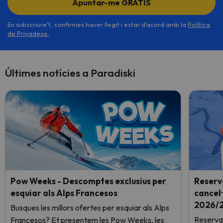
Apuntar-me GRATIS
En subscriure't, confirmes haver llegit i estar d'acord amb la
Política
de Privadesa
.
Últimes notícies a Paradiski
Pow Weeks - Descomptes exclusius per
Reserv
esquiar als Alps Francesos
cancel·
2026/2
Busques les millors ofertes per esquiar als Alps
Reserva
Francesos? Et presentem les Pow Weeks, les