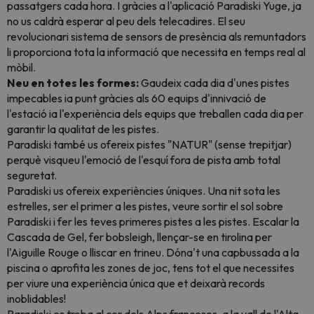
passatgers cada hora. I gràcies a l'aplicació Paradiski Yuge, ja
no us caldrà esperar al peu dels telecadires. El seu
revolucionari sistema de sensors de presència als remuntadors
li proporciona tota la informació que necessita en temps real al
mòbil.
Neu en totes les formes:
Gaudeix cada dia d'unes pistes
impecables ia punt gràcies als 60 equips d'innivació de
l'estació ia l'experiència dels equips que treballen cada dia per
garantir la qualitat de les pistes.
Paradiski també us ofereix pistes "NATUR" (sense trepitjar)
perquè visqueu l'emoció de l'esquí fora de pista amb total
seguretat.
Paradiski us ofereix experiències úniques. Una nit sota les
estrelles, ser el primer a les pistes, veure sortir el sol sobre
Paradiski i fer les teves primeres pistes a les pistes. Escalar la
Cascada de Gel, fer bobsleigh, llençar-se en tirolina per
l'Aiguille Rouge o lliscar en trineu. Dóna't una capbussada a la
piscina o aprofita les zones de joc, tens tot el que necessites
per viure una experiència única que et deixarà records
inoblidables!