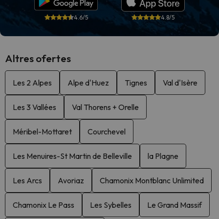
4.6/5
4.8/5
Altres ofertes
Les 2 Alpes
Alpe d'Huez
Tignes
Val d'Isère
Les 3 Vallées
Val Thorens + Orelle
Méribel-Mottaret
Courchevel
Les Menuires-St Martin de Belleville
la Plagne
Les Arcs
Avoriaz
Chamonix Montblanc Unlimited
Chamonix Le Pass
Les Sybelles
Le Grand Massif