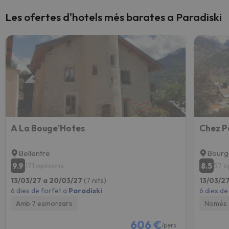
Les ofertes d'hotels més barates a Paradiski
A La Bouge'Hotes
Chez P
Bellentre
Bourg
9.9
8.5
171 opinions
57 o
13/03/27 a 20/03/27
(7 nits)
13/03/2
6 dies de forfet a
Paradiski
6 dies de
Amb 7 esmorzars
Només 
606 €
/pers.