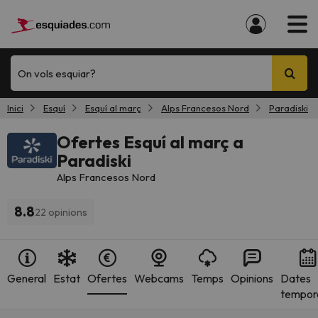
On vols esquiar?
Inici
Esquí
Esquí al març
Alps Francesos Nord
Paradiski
Ofertes Esquí al març a
Paradiski
Alps Francesos Nord
8.8
22 opinions
General
Estat
Ofertes
Webcams
Temps
Opinions
Dates
tempor