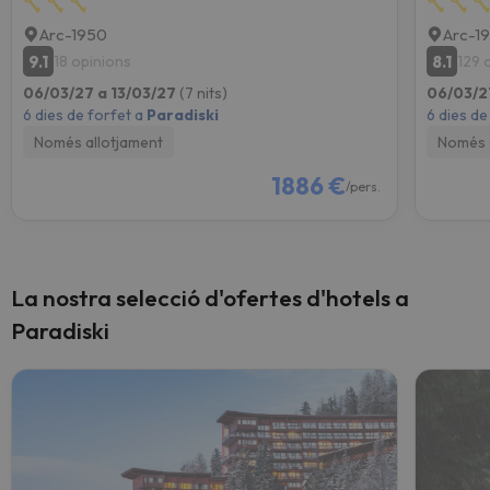
Arc-1950
Arc-1
9.1
8.1
18 opinions
129 
06/03/27 a 13/03/27
(7 nits)
06/03/2
6 dies de forfet a
Paradiski
6 dies de
Només allotjament
Només 
1886 €
/pers.
La nostra selecció d'ofertes d'hotels a
Paradiski