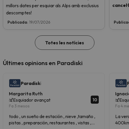
cancel·
millors dates per esquiar als Alps amb exclusius
descomptes!
Publicada:
19/07/2026
Publica
Totes les notícies
Últimes opinions en Paradiski
Paradiski
Margarita Ruth
Ignaci
10
Esquiador avançat
Esqu
Fa 3 mesos
Fa 4 m
todo , un sueño de estación , nieve ,tamaño ,
La ver
pistas , preparación, restaurantes , vistas ,
400km 