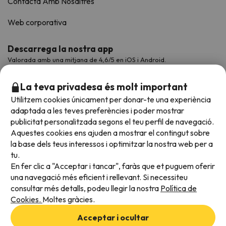
Contacta Amb Nosaltres
Web corporativa
Descarrega la nostra app
Valorada amb una mitjana de 4,6/5 en iOS i Android.
La teva privadesa és molt important
Utilitzem cookies únicament per donar-te una experiència
adaptada a les teves preferències i poder mostrar
publicitat personalitzada segons el teu perfil de navegació.
Aquestes cookies ens ajuden a mostrar el contingut sobre
la base dels teus interessos i optimitzar la nostra web per a
tu.
En fer clic a "Acceptar i tancar", faràs que et puguem oferir
Acceptem
una navegació més eficient i rellevant. Si necessiteu
consultar més detalls, podeu llegir la nostra
Política de
Cookies.
Moltes gràcies.
Condicions generals
Acceptar i ocultar