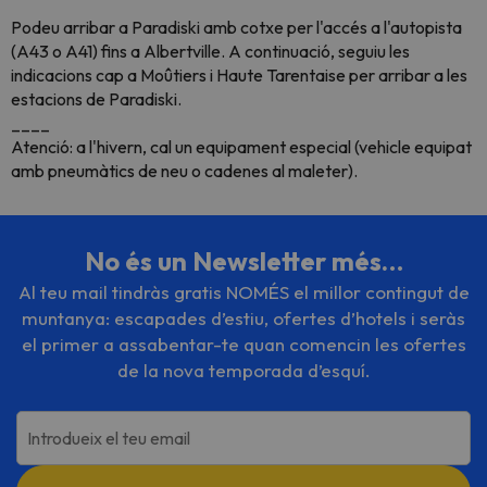
Podeu arribar a Paradiski amb cotxe per l'accés a l'autopista
(A43 o A41) fins a Albertville. A continuació, seguiu les
indicacions cap a Moûtiers i Haute Tarentaise per arribar a les
estacions de Paradiski.
____
Atenció: a l'hivern, cal un equipament especial (vehicle equipat
amb pneumàtics de neu o cadenes al maleter).
No és un Newsletter més…
Al teu mail tindràs gratis NOMÉS el millor contingut de
muntanya: escapades d’estiu, ofertes d’hotels i seràs
el primer a assabentar-te quan comencin les ofertes
de la nova temporada d’esquí.
Introdueix el teu email