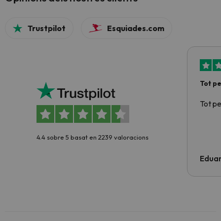
Trustpilot
Esquiades.com
Tot p
Tot p
4.4 sobre 5 basat en 2239 valoracions
Edua