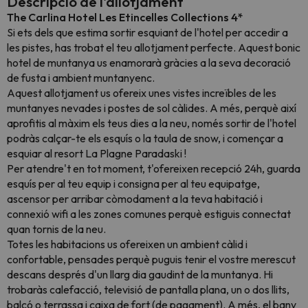
Descripció de l'allotjament
The Carlina Hotel Les Etincelles Collections 4*
Si ets dels que estima sortir esquiant de l'hotel per accedir a
les pistes, has trobat el teu allotjament perfecte. Aquest bonic
hotel de muntanya us enamorarà gràcies a la seva decoració
de fusta i ambient muntanyenc.
Aquest allotjament us ofereix unes vistes increïbles de les
muntanyes nevades i postes de sol càlides. A més, perquè així
aprofitis al màxim els teus dies a la neu, només sortir de l'hotel
podràs calçar-te els esquís o la taula de snow, i començar a
esquiar al resort
La Plagne Paradaski
!
Per atendre't en tot moment, t'ofereixen recepció 24h, guarda
esquís per al teu equip i consigna per al teu equipatge,
ascensor per arribar còmodament a la teva habitació i
connexió wifi a les zones comunes perquè estiguis connectat
quan tornis de la neu.
Totes les habitacions us ofereixen un ambient càlid i
confortable, pensades perquè puguis tenir el vostre merescut
descans després d'un llarg dia gaudint de la muntanya. Hi
trobaràs calefacció, televisió de pantalla plana, un o dos llits,
balcó o terrassa i caixa de fort (de pagament). A més, el bany