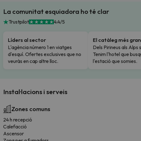
La comunitat esquiadora ho té clar
Trustpilot
4.4/5
Líders al sector
El catàleg més gran
L'agència número 1 en viatges
Dels Pirineus als Alps 
d'esquí. Ofertes exclusives que no
Tenim l'hotel que busq
veuràs en cap altre lloc.
l'estació que somies.
Instal·lacions i serveis
Zones comuns
24 h recepció
Calefacció
Ascensor
Zona per a fumadors