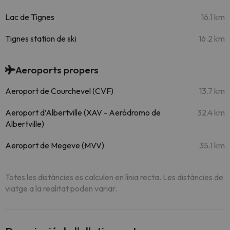
Lac de Tignes
16.1 km
Tignes station de ski
16.2 km
Aeroports propers
Aeroport de Courchevel (CVF)
13.7 km
Aeroport d’Albertville (XAV - Aeródromo de
32.4 km
Albertville)
Aeroport de Megeve (MVV)
35.1 km
Totes les distàncies es calculen en línia recta. Les distàncies de
viatge a la realitat poden variar.