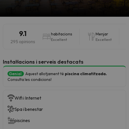
9.1
habitacions
Menjar
Excel·lent
Excel·lent
295 opinions
Instal·lacions i serveis destacats
Genial
Aquest allotjament té
piscina climatitzada.
Consulta les condicions!
Wifi i Internet
Spa i benestar
piscines