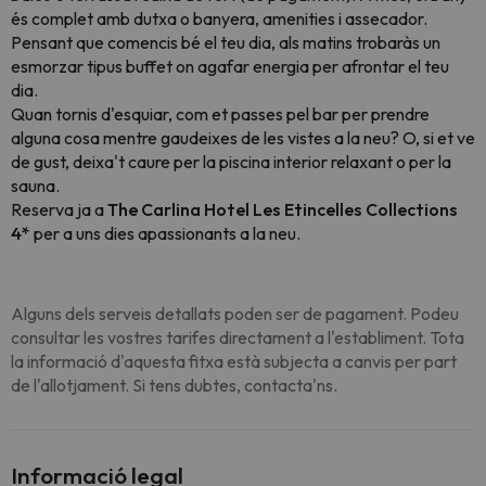
és complet amb dutxa o banyera, amenities i assecador.
Pensant que comencis bé el teu dia, als matins trobaràs un
esmorzar tipus buffet on agafar energia per afrontar el teu
dia.
Quan tornis d'esquiar, com et passes pel bar per prendre
alguna cosa mentre gaudeixes de les vistes a la neu? O, si et ve
de gust, deixa't caure per la piscina interior relaxant o per la
sauna.
Reserva ja a
The Carlina Hotel Les Etincelles Collections
4*
per a uns dies apassionants a la neu.
Alguns dels serveis detallats poden ser de pagament. Podeu
consultar les vostres tarifes directament a l'establiment. Tota
la informació d'aquesta fitxa està subjecta a canvis per part
de l'allotjament. Si tens dubtes, contacta'ns.
Informació legal