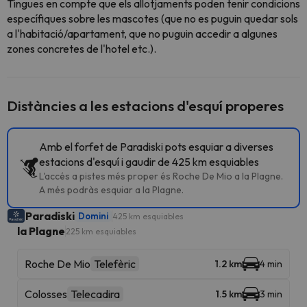
Tingues en compte que els allotjaments poden tenir condicions
específiques sobre les mascotes (que no es puguin quedar sols
a l'habitació/apartament, que no puguin accedir a algunes
zones concretes de l'hotel etc.).
Distàncies a les estacions d'esquí properes
Amb el forfet de Paradiski pots esquiar a diverses
estacions d'esquí i gaudir de 425 km esquiables
L'accés a pistes més proper és Roche De Mio a la Plagne.
A més podràs esquiar a la Plagne.
Paradiski
Domini
425 km esquiables
la Plagne
225 km esquiables
Roche De Mio
Telefèric
1.2 km
4 min
Colosses
Telecadira
1.5 km
3 min