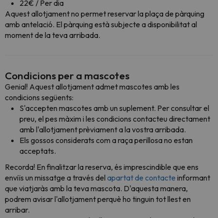
22€ / Per dia
Aquest allotjament no permet reservar la plaça de pàrquing
amb antelació. El pàrquing està subjecte a disponibilitat al
moment de la teva arribada.
Condicions per a mascotes
Genial! Aquest allotjament admet mascotes amb les
condicions següents:
S'accepten mascotes amb un suplement. Per consultar el
preu, el pes màxim i les condicions contacteu directament
amb l'allotjament prèviament a la vostra arribada.
Els gossos considerats com a raça perillosa no estan
acceptats.
Recorda! En finalitzar la reserva, és imprescindible que ens
enviïs un missatge a través del
apartat de contacte
informant
que viatjaràs amb la teva mascota. D'aquesta manera,
podrem avisar l'allotjament perquè ho tinguin tot llest en
arribar.