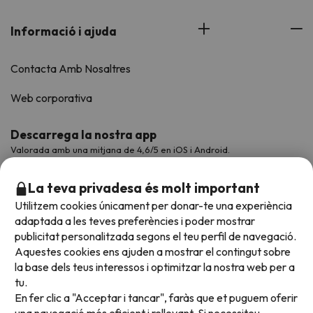
Informació i ajuda
Contacta Amb Nosaltres
Web corporativa
Descarrega la nostra app
Valorada amb una mitjana de 4,6/5 en iOS i Android.
La teva privadesa és molt important
Utilitzem cookies únicament per donar-te una experiència
adaptada a les teves preferències i poder mostrar
publicitat personalitzada segons el teu perfil de navegació.
Aquestes cookies ens ajuden a mostrar el contingut sobre
la base dels teus interessos i optimitzar la nostra web per a
tu.
En fer clic a "Acceptar i tancar", faràs que et puguem oferir
Acceptem