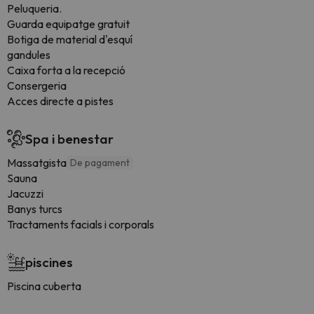
Peluqueria.
Guarda equipatge gratuit
Botiga de material d'esquí
gandules
Caixa forta a la recepció
Consergeria
Acces directe a pistes
Spa i benestar
Massatgista
De pagament
Sauna
Jacuzzi
Banys turcs
Tractaments facials i corporals
piscines
Piscina cuberta