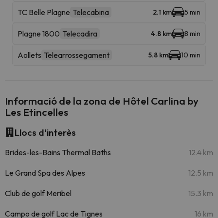
TC Belle Plagne
Telecabina
2.1 km
5 min
Plagne 1800
Telecadira
4.8 km
8 min
Aollets
Telearrossegament
5.8 km
10 min
Informació de la zona de Hôtel Carlina by
Les Etincelles
Llocs d'interès
Brides-les-Bains Thermal Baths
12.4 km
Le Grand Spa des Alpes
12.5 km
Club de golf Meribel
15.3 km
Campo de golf Lac de Tignes
16 km