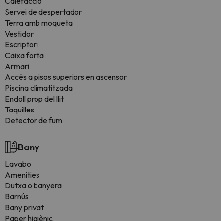
Calefacció
Servei de despertador
Terra amb moqueta
Vestidor
Escriptori
Caixa forta
Armari
Accés a pisos superiors en ascensor
Piscina climatitzada
Endoll prop del llit
Taquilles
Detector de fum
Bany
Lavabo
Amenities
Dutxa o banyera
Barnús
Bany privat
Paper higiènic