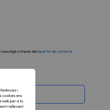
n missatge a través del
apartat de contacte
ferències i
s cookies ens
gne.
a web per a tu.
nt i rellevant.