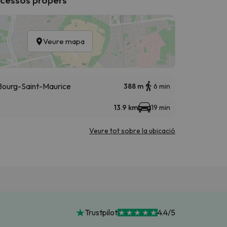
Veure mapa
- Bourg-Saint-Maurice
388 m
6 min
13.9 km
19 min
Veure tot sobre la ubicació
Trustpilot
4.4/5