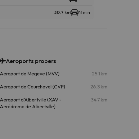
30.7 km
41 min
Aeroports propers
Aeroport de Megeve (MVV)
25.1 km
Aeroport de Courchevel (CVF)
26.3 km
Aeroport d’Albertville (XAV -
34.7 km
Aeródromo de Albertville)