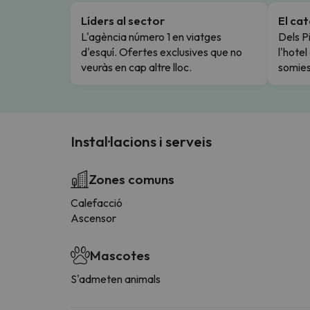
Líders al sector
El ca
L'agència número 1 en viatges
Dels Pi
d'esquí. Ofertes exclusives que no
l'hote
veuràs en cap altre lloc.
somies
Instal·lacions i serveis
Zones comuns
Calefacció
Ascensor
Mascotes
S'admeten animals