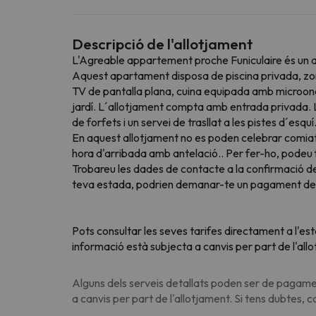
Descripció de l'allotjament
L'Agreable appartement proche Funiculaire és un a
Aquest apartament disposa de piscina privada, zona
TV de pantalla plana, cuina equipada amb microone
jardí. L´allotjament compta amb entrada privada. L´
de forfets i un servei de trasllat a les pistes d´e
En aquest allotjament no es poden celebrar comiat
hora d'arribada amb antelació.. Per fer-ho, podeu f
Trobareu les dades de contacte a la confirmació de l
teva estada, podrien demanar-te un pagament de f
Pots consultar les seves tarifes directament a l'es
informació està subjecta a canvis per part de l'all
Alguns dels serveis detallats poden ser de pagamen
a canvis per part de l'allotjament. Si tens dubtes, 