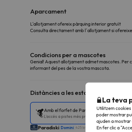
Aparcament
L'allotjament ofereix pàrquing interior gratuït
Consulta directament amb l´allotjament si ofereixen
Condicions per a mascotes
Genial! Aquest allotjament admet mascotes. Per con
informant del pes de la vostra mascota.
Distàncies a les estacions d'esquí p
La teva 
Utilitzem cookies
Amb el forfet de Paradiski pots esquiar a d
poder mostrar pub
L'accés a pistes més proper és Funiculaire 1 - B
ajuden a mostrar e
En fer clic a "Acc
Paradiski
Domini
425 km esquiables