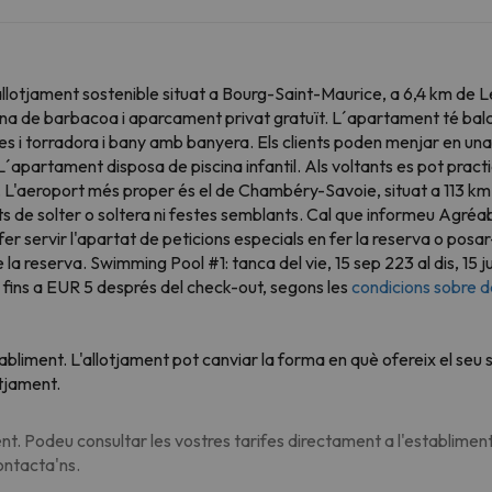
llotjament sostenible situat a Bourg-Saint-Maurice, a 6,4 km de L
 de barbacoa i aparcament privat gratuït. L´apartament té balcó, 
s i torradora i bany amb banyera. Els clients poden menjar en un
apartament disposa de piscina infantil. Als voltants es pot practi
squí. L'aeroport més proper és el de Chambéry-Savoie, situat a 113 
s de solter o soltera ni festes semblants. Cal que informeu Agréa
er servir l'apartat de peticions especials en fer la reserva o pos
a reserva. Swimming Pool #1: tanca del vie, 15 sep 223 al dis, 15 j
ins a EUR 5 després del check-out, segons les
condicions sobre d
tabliment. L'allotjament pot canviar la forma en què ofereix el se
otjament.
t. Podeu consultar les vostres tarifes directament a l'establiment
contacta'ns.