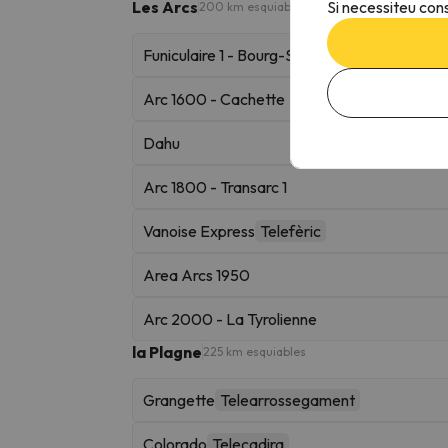
Si necessiteu cons
Les Arcs
200 km esquiables
Funiculaire 1 - Bourg-Saint-Maurice
Arc 1600 - Cachette
Dahu
Arc 1800 - Transarc 1
Vanoise Express
Telefèric
Area Arcs 1950
Arc 2000 - La Tyrolienne
la Plagne
225 km esquiables
Grangette
Telearrossegament
Colorado
Telecadira