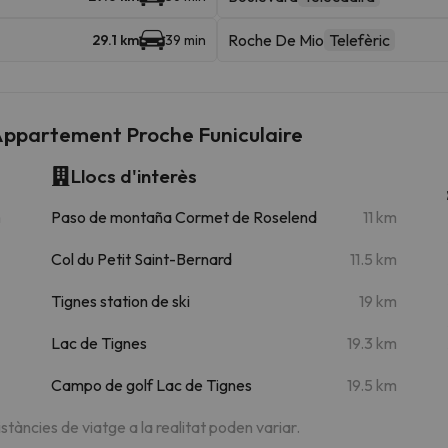
Roche De Mio
Telefèric
29.1 km
39 min
Appartement Proche Funiculaire
Llocs d'interès
m
Paso de montaña Cormet de Roselend
11 km
Col du Petit Saint-Bernard
11.5 km
Tignes station de ski
19 km
Lac de Tignes
19.3 km
Campo de golf Lac de Tignes
19.5 km
istàncies de viatge a la realitat poden variar.