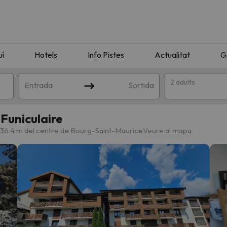
uí
Hotels
Info Pistes
Actualitat
G
2 adults
Entrada
Sortida
Funiculaire
836.4 m del centre de Bourg-Saint-Maurice
Veure al mapa
n amb la teva cerca. Intenteu modificar la destinació.