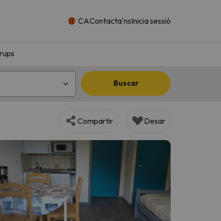
CA
Contacta'ns
Inicia sessió
rups
Buscar
Compartir
Desar