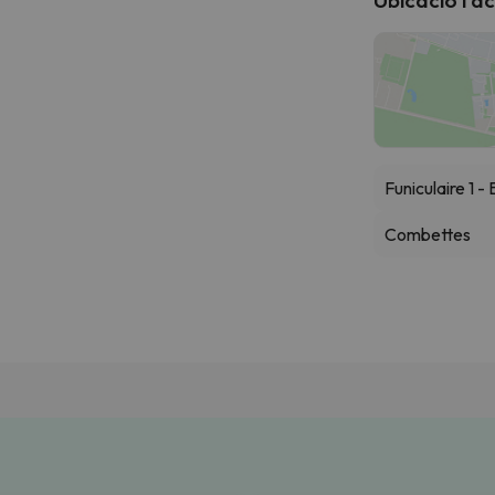
Funiculaire 1 
Combettes