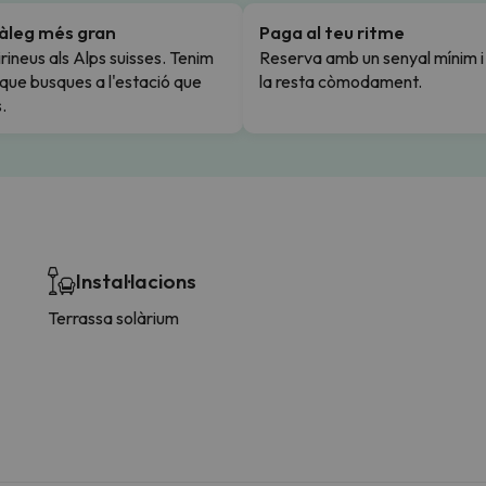
tàleg més gran
Paga al teu ritme
rineus als Alps suisses. Tenim
Reserva amb un senyal mínim 
l que busques a l'estació que
la resta còmodament.
.
Instal·lacions
Terrassa solàrium