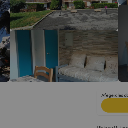
el nord. Quan trobi la seva brúixola torna.
Afegeix les d
Ubicació i a