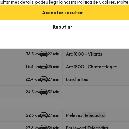
ultar més detalls, podeu llegir la nostra
Política de Cookies.
Moltes
Acceptar i ocultar
Combettes
388 m
6 min
Rebutjar
Arc 1800 - Vagère
13.9 km
19 min
Arc 1800 - Jardin Alpin
16 km
21 min
Arc 1800 - Villards
16.5 km
22 min
Arc 1800 - Charmettoger
16.6 km
25 min
Lanchettes
22.4 km
27 min
24.5 km
32 min
Melezes
Telecadira
22.5 km
27 min
Boulevard
Telecadira
27.6 km
36 min