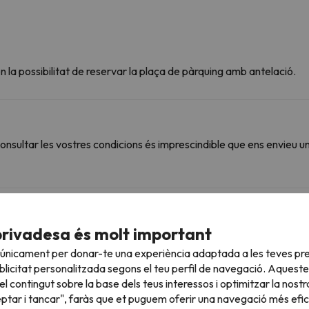
 la possibilitat de reservar la plaça de pàrquing amb antelació.
sultar les vostres condicions és imprescindible que ens envieu u
roperes
privadesa és molt important
 únicament per donar-te una experiència adaptada a les teves pre
iverses estacions d'esquí i gaudir de 425 km esquiables
licitat personalitzada segons el teu perfil de navegació. Aqueste
ourg-Saint-Maurice a Les Arcs . A més podràs esquiar a Les Arcs i la Pla
l contingut sobre la base dels teus interessos i optimitzar la nostr
eptar i tancar", faràs que et puguem oferir una navegació més eficie