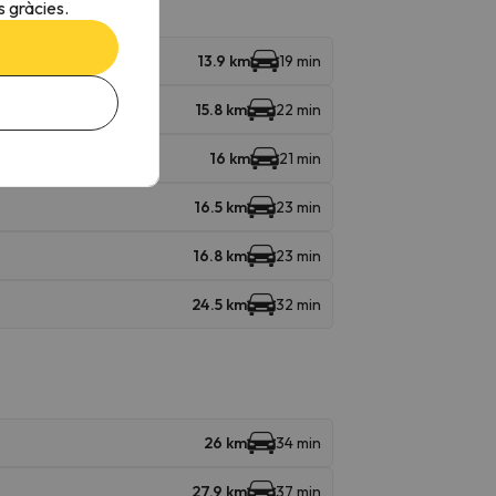
 gràcies.
13.9 km
19 min
15.8 km
22 min
16 km
21 min
16.5 km
23 min
16.8 km
23 min
24.5 km
32 min
26 km
34 min
27.9 km
37 min