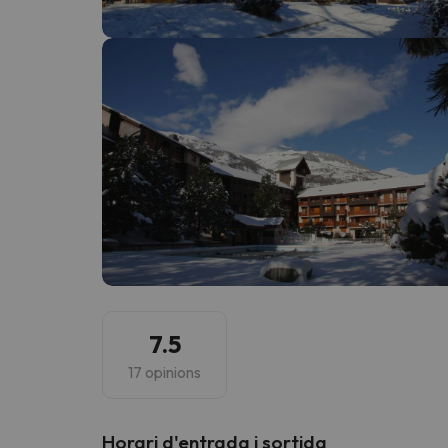
Vaja! Sembla que el nostre cercador ha perdut 
7.5
17 opinions
Horari d'entrada i sortida