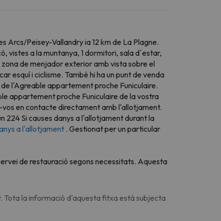
es Arcs/Peisey-Vallandry ia 12 km de La Plagne.
vistes a la muntanya, 1 dormitori, sala d´estar,
a zona de menjador exterior amb vista sobre el
car esquí i ciclisme. També hi ha un punt de venda
km de l'Agreable appartement proche Funiculaire.
ble appartement proche Funiculaire de la vostra
ar-vos en contacte directament amb l'allotjament.
un 224 Si causes danys a l'allotjament durant la
anys a l'allotjament
. Gestionat per un particular
u servei de restauració segons necessitats. Aquesta
. Tota la informació d'aquesta fitxa està subjecta