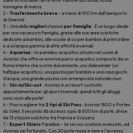
salire su una delle tante slitte trainate da cavalli, la sua
immagine di marca.
2 -
Trasferimento breve
- a meno di 100 km dall'aeroporto
di Ginevra!
3 - Una delle
migliori
stazioni
per famiglie
. È un luogo ideale
per una vacanza in famiglia, grazie alle sue aree sciistiche
dedicate ai bambini, alle scuole di sci per bambini di prim'ordine
e a un'ampia gamma di altre attività invernali.
4 -
Aquariaz
: Un paradiso acquatico situato nel cuore di
Avoriaz che offre un enorme parco acquatico composto da un
fiume interno che scorre dolcemente, uno slidewinder (un
halfpipe acquatico), una piscina per bambini e una casa giochi
d'acqua, una grande piscina con arrampicata naturale muri.
5 -
Ski-in/Ski-out
: Avoriaz è un resort costruito
appositamente per gli sport invernali, quindi tutti gli alloggi
sono vicini alle piste!
6 - Puoi scegliere tra
2 tipi di Ski Pass
: Avoriaz 1800 o Portes
du Soleil. Il secondo dà accesso a più di 600 km di piste, divise
da 13 stazioni sciistiche tra Francia e Svizzera.
7 -
Expert Skiers
Paradise - Se sei uno sciatore avanzato, ad
Avoriaz sei fortunato. Con 20 piste rosse e nere e l'accesso