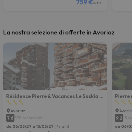
759 €
/pers.
La nostra selezione di offerte in Avoriaz
Résidence Pierre & Vacances Le Saskia Falaise
Pierre
Avoriaz
Avoria
7.6
9.2
578 recensioni
15 r
da 06/03/27 a 13/03/27
(7 notti)
da 06/0