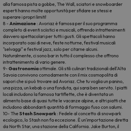
alla famosa pista a gobbe, The Wall, sciatori e snowboarder
esperti hanno molte opportunità per sfidare se stessi e
superare i propri limiti!
8 -
Animazione
: Avoriaz è famosa per il suo programma
completo di eventi sciistici e musicali, offrendo intrattenimenti
davvero spettacolari per tutti i gusti. Gli spettacoli hanno
incorporato oasi di neve, feste notturne, festival musicali
"selvaggi" e festival jazz, solo per citarne alcuni.
Naturalmente, ci sono bar in tutto il complesso che offrono
intrattenimento di vario genere.
9-
Gastronomia
ottimale. Gli stili culinari tradizionali dell'Alta
Savoia convivono comodamente con il mix cosmopolita di
sapori che si può trovare ad Avoriaz. Che tu voglia un panino,
una pizza, un kebab o una fonduta, qui sarai ben servito. I piatti
locali includono la famosa tartiflette, che è diventata un
alimento base di quasi tutte le vacanze alpine, e altri piatti che
includono abbondanti quantità di formaggio fuso con salumi.
10- The
Stash Snowpark
: Fedele al concetto di snowpark
ecologico, lo Stash non fa eccezione. È un'importazione diretta
da North Star, una stazione della California. Jake Burton, il