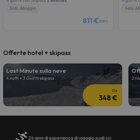
6 giorni con Skipass a
Avoriaz
6 giorni 
Solo Alloggio
Solo Al
811 €
/pers.
Offerte hotel + skipass
Last Minute sulla neve
Off
4 notti + 3 Giorni skipass
2 no
Da
348 €
24 anni di esperienza di viaggio sugli sci