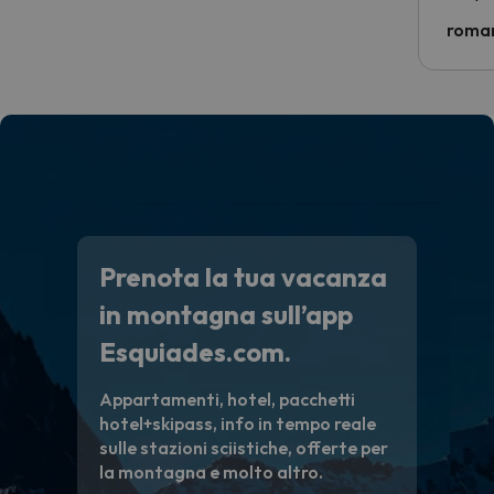
nostra 
econom
roman
costre
voluto
per 6 g
paghi 
Prenota la tua vacanza
in montagna sull’app
Esquiades.com.
Appartamenti, hotel, pacchetti
hotel+skipass, info in tempo reale
sulle stazioni sciistiche, offerte per
la montagna e molto altro.