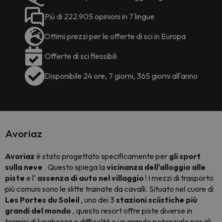
Più di 222.905 opinioni in 7 lingue
Ottimi prezzi per le offerte di sci in Europa
Offerte di sci flessibili
Disponibile 24 ore, 7 giorni, 365 giorni all'anno
Avoriaz
Avoriaz
è stato progettato specificamente per
gli sport
sulla neve
. Questo spiega la
vicinanza dell'alloggio alle
piste
e l'
assenza di auto nel villaggio
! I mezzi di trasporto
più comuni sono le slitte trainate da cavalli. Situato nel cuore di
Les Portes du Soleil
, uno dei 3
stazioni sciistiche più
grandi del mondo
, questo resort offre piste diverse in
termini di lunghezza e difficoltà e un grande potenziale per gli