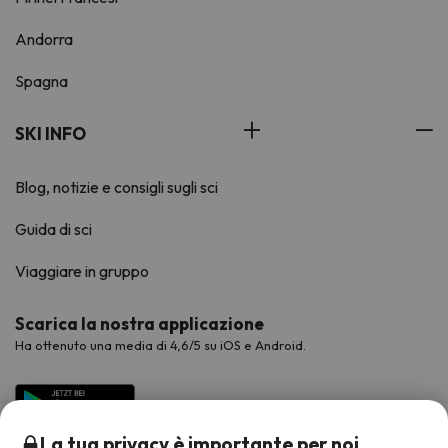
Andorra
Spagna
SKI INFO
Blog, notizie e consigli sugli sci
Guida di sci
Viaggiare in gruppo
Scarica la nostra applicazione
Ha ottenuto una media di 4,6/5 su iOS e Android.
La tua privacy è importante per noi