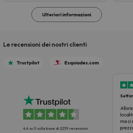
Ulteriori informazioni
Le recensioni dei nostri clienti
Trustpilot
Esquiades.com
Setti
Allora
locali
ma ci 
prezzo
4.4 su 5 sulla base di 2239 recensioni