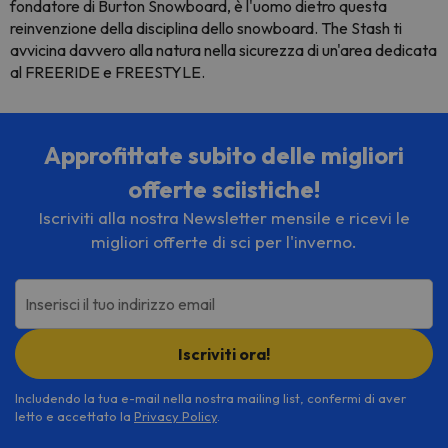
fondatore di Burton Snowboard, è l'uomo dietro questa
reinvenzione della disciplina dello snowboard. The Stash ti
avvicina davvero alla natura nella sicurezza di un'area dedicata
al FREERIDE e FREESTYLE.
Approfittate subito delle migliori
offerte sciistiche!
Iscriviti alla nostra Newsletter mensile e ricevi le
migliori offerte di sci per l'inverno.
Inserisci il tuo indirizzo email
Iscriviti ora!
Includendo la tua e-mail nella nostra mailing list, confermi di aver
letto e accettato la
Privacy Policy
.