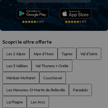
4.6/5
4.8/5
Scopri le altre offerte
Les 2 Alpes
Alpe d'Huez
Tignes
Val d'Isère
Les 3 Vallées
Val Thorens + Orelle
Méribel-Mottaret
Courchevel
Les Menuires-St Martin de Belleville
Paradiski
La Plagne
Les Arcs