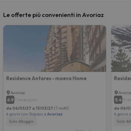
Le offerte più convenienti in Avoriaz
Residence Antares - maeva Home
Reside
Avoriaz
Avoria
6.9
5.4
7 recensioni
11 r
da 06/03/27 a 13/03/27
(7 notti)
da 06/0
6 giorni con Skipass a
Avoriaz
6 giorni 
Solo Alloggio
Solo Al