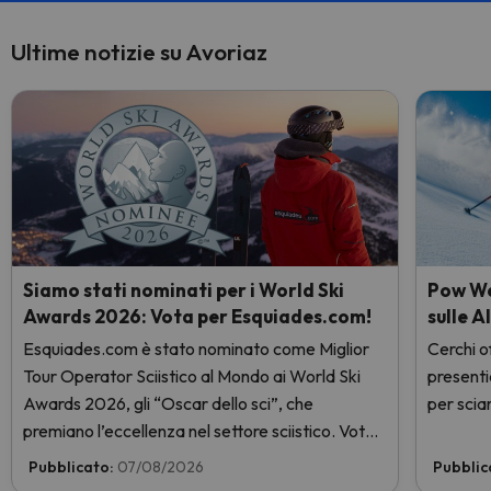
Ultime notizie su Avoriaz
Siamo stati nominati per i World Ski
Pow Wee
Awards 2026: Vota per Esquiades.com!
sulle A
Esquiades.com è stato nominato come Miglior
Cerchi of
Tour Operator Sciistico al Mondo ai World Ski
presenti
Awards 2026, gli “Oscar dello sci”, che
per sciar
premiano l’eccellenza nel settore sciistico. Vota
subito e aiutaci a arrivare in cima!
Pubblicato:
07/08/2026
Pubblic