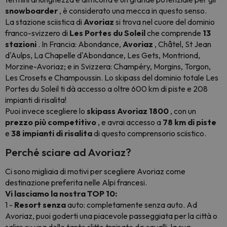
snowboarder
, è considerato una mecca in questo senso.
La stazione sciistica di
Avoriaz
si trova nel cuore del dominio
franco-svizzero di
Les Portes du Soleil
che comprende
13
stazioni
. In Francia: Abondance,
Avoriaz
, Châtel, St Jean
d'Aulps, La Chapelle d'Abondance, Les Gets, Montriond,
Morzine-Avoriaz; e in Svizzera: Champéry, Morgins, Torgon,
Les Crosets e Champoussin. Lo skipass del dominio totale Les
Portes du Soleil ti dà accesso a oltre 600 km di piste e 208
impianti di risalita!
Puoi invece scegliere lo
skipass Avoriaz 1800
, con un
prezzo più competitivo
, e avrai accesso a
78 km di piste
e
38 impianti di risalita
di questo comprensorio sciistico.
Perché sciare ad Avoriaz?
Ci sono migliaia di motivi per scegliere Avoriaz come
destinazione preferita nelle Alpi francesi.
Vi lasciamo la nostra TOP 10:
1 -
Resort senza
auto: completamente senza auto. Ad
Avoriaz, puoi goderti una piacevole passeggiata per la città o