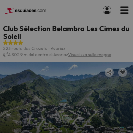
Club Sélection Belambra Les Cimes du
Soleil
223 route des Crozats - Avoriaz
A 302.9 m dal centro di Avoriaz
Visualizza sulla mappa