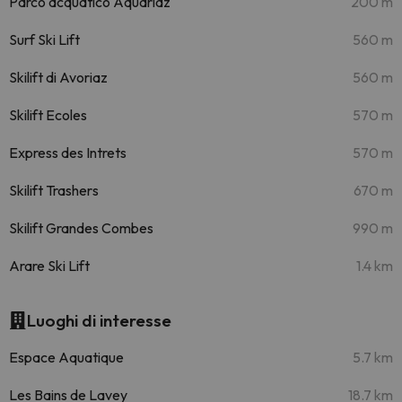
Parco acquatico Aquariaz
200 m
Surf Ski Lift
560 m
Skilift di Avoriaz
560 m
Skilift Ecoles
570 m
Express des Intrets
570 m
Skilift Trashers
670 m
Skilift Grandes Combes
990 m
Arare Ski Lift
1.4 km
Luoghi di interesse
Espace Aquatique
5.7 km
Les Bains de Lavey
18.7 km