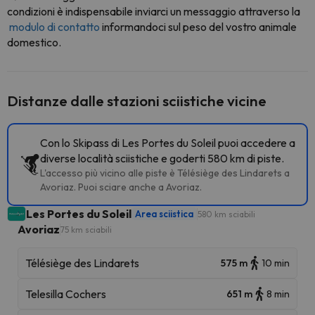
condizioni è indispensabile inviarci un messaggio attraverso la
modulo di contatto
informandoci sul peso del vostro animale
domestico.
Distanze dalle stazioni sciistiche vicine
Con lo Skipass di Les Portes du Soleil puoi accedere a
diverse località sciistiche e goderti 580 km di piste.
L'accesso più vicino alle piste è Télésiège des Lindarets a
Avoriaz. Puoi sciare anche a Avoriaz.
Les Portes du Soleil
Area sciistica
580 km sciabili
Avoriaz
75 km sciabili
Télésiège des Lindarets
575 m
10 min
Telesilla Cochers
651 m
8 min