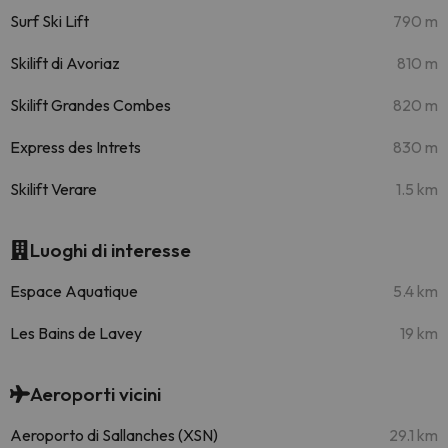
Surf Ski Lift
790 m
Skilift di Avoriaz
810 m
Skilift Grandes Combes
820 m
Express des Intrets
830 m
Skilift Verare
1.5 km
Luoghi di interesse
Espace Aquatique
5.4 km
Les Bains de Lavey
19 km
Aeroporti vicini
Aeroporto di Sallanches (XSN)
29.1 km