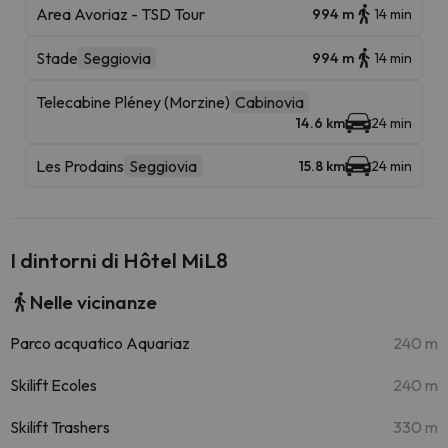
Area Avoriaz - TSD Tour
994 m
14 min
Stade
Seggiovia
994 m
14 min
Telecabine Pléney (Morzine)
Cabinovia
14.6 km
24 min
Les Prodains
Seggiovia
15.8 km
24 min
I dintorni di Hôtel MiL8
Nelle vicinanze
Parco acquatico Aquariaz
240 m
Skilift Ecoles
240 m
Skilift Trashers
330 m