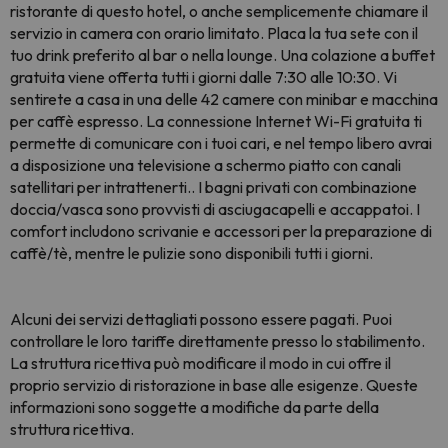
ristorante di questo hotel, o anche semplicemente chiamare il
servizio in camera con orario limitato. Placa la tua sete con il
tuo drink preferito al bar o nella lounge. Una colazione a buffet
gratuita viene offerta tutti i giorni dalle 7:30 alle 10:30. Vi
sentirete a casa in una delle 42 camere con minibar e macchina
per caffè espresso. La connessione Internet Wi-Fi gratuita ti
permette di comunicare con i tuoi cari, e nel tempo libero avrai
a disposizione una televisione a schermo piatto con canali
satellitari per intrattenerti.. I bagni privati con combinazione
doccia/vasca sono provvisti di asciugacapelli e accappatoi. I
comfort includono scrivanie e accessori per la preparazione di
caffè/tè, mentre le pulizie sono disponibili tutti i giorni.
Alcuni dei servizi dettagliati possono essere pagati. Puoi
controllare le loro tariffe direttamente presso lo stabilimento.
La struttura ricettiva può modificare il modo in cui offre il
proprio servizio di ristorazione in base alle esigenze. Queste
informazioni sono soggette a modifiche da parte della
struttura ricettiva.