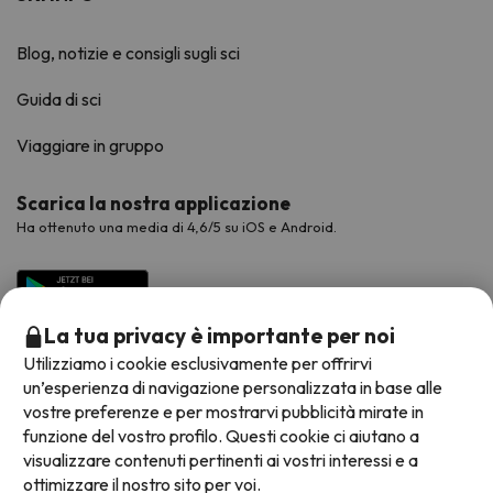
Blog, notizie e consigli sugli sci
Guida di sci
Viaggiare in gruppo
Scarica la nostra applicazione
Ha ottenuto una media di 4,6/5 su iOS e Android.
La tua privacy è importante per noi
Utilizziamo i cookie esclusivamente per offrirvi
un’esperienza di navigazione personalizzata in base alle
vostre preferenze e per mostrarvi pubblicità mirate in
funzione del vostro profilo. Questi cookie ci aiutano a
visualizzare contenuti pertinenti ai vostri interessi e a
Metodi di pagamento disponibili
ottimizzare il nostro sito per voi.