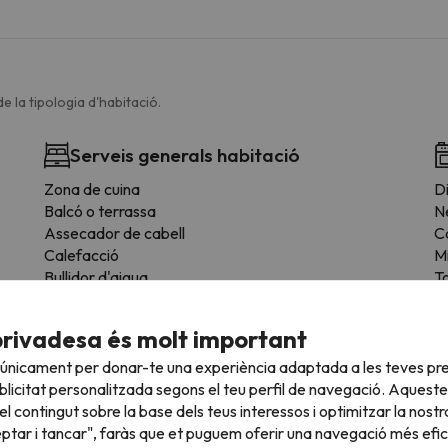
e la tipologia d'habitació.
Serveis generals habitació
Zona de cuina
Di
Balcó o terrassa
N
Assecador de cabell
C
Calefacció
M
Bullidor d'aigua
T
Planxa per a roba
Es
Vistes al jardí
F
privadesa és molt important
Mesa de menjador
Serveis de streaming
 únicament per donar-te una experiència adaptada a les teves pre
Taquilles
licitat personalitzada segons el teu perfil de navegació. Aqueste
Detector de fum
l contingut sobre la base dels teus interessos i optimitzar la nostr
eptar i tancar", faràs que et puguem oferir una navegació més eficie