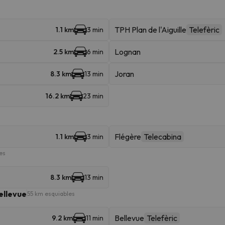
TPH Plan de l'Aiguille
Telefèric
1.1 km
3 min
Lognan
2.5 km
6 min
Joran
8.3 km
13 min
16.2 km
23 min
Flégère
Telecabina
1.1 km
3 min
es
8.3 km
13 min
ellevue
55 km esquiables
Bellevue
Telefèric
9.2 km
11 min