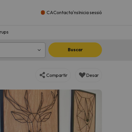
CA
Contacta'ns
Inicia sessió
rups
Buscar
Compartir
Desar