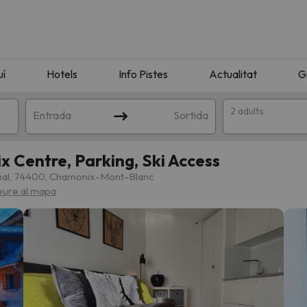
uí
Hotels
Info Pistes
Actualitat
G
2 adults
Entrada
Sortida
 Centre, Parking, Ski Access
enal, 74400, Chamonix-Mont-Blanc
eure al mapa
n amb la teva cerca. Intenteu modificar la destinació.