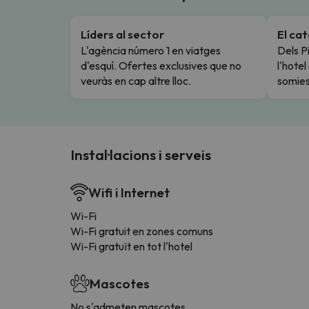
Líders al sector
El ca
L'agència número 1 en viatges
Dels Pi
d'esquí. Ofertes exclusives que no
l'hote
veuràs en cap altre lloc.
somies
Instal·lacions i serveis
Wifi i Internet
Wi-Fi
Wi-Fi gratuit en zones comuns
Wi-Fi gratuït en tot l'hotel
Mascotes
No s'admeten mascotes