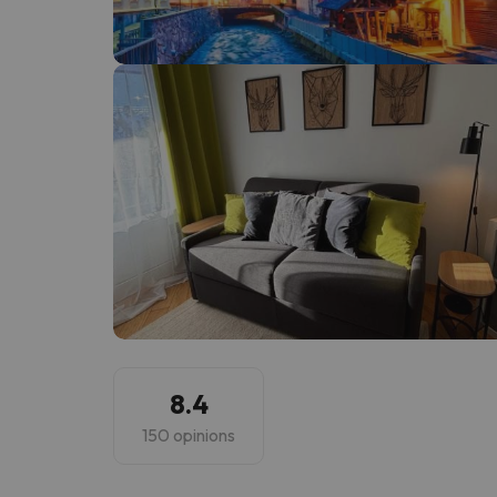
Vaja! Sembla que el nostre cercador ha perdut 
8.4
150 opinions