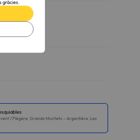
 gràcies.
esquiables
vent / Flégère, Grands Montets – Argentière, Les