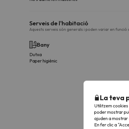
Serveis de l'habitació
Aquests serveis són generals i poden variar en funció d
Bany
Dutxa
Paper higiènic
La teva 
Utilitzem cookies
poder mostrar pub
ajuden a mostrar e
En fer clic a "Acc