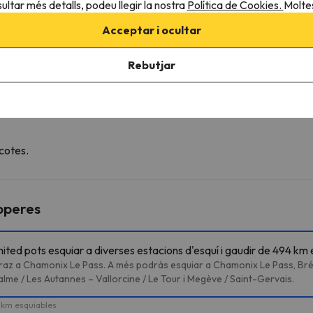
ultar més detalls, podeu llegir la nostra
Política de Cookies.
Moltes
Acceptar i ocultar
Rebutjar
 la possibilitat de reservar la plaça de pàrquing amb antelació.
cotes.
roperes
ted pots esquiar a diverses estacions d'esquí i gaudir de 494 km 
raz a Chamonix Le Pass. A més podràs esquiar a Chamonix Le Pass, Bré
alme / Les Autannes – Vallorcine / Le Tour i Megève / Saint-Gervais.
km esquiables