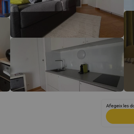
el nord. Quan trobi la seva brúixola torna.
Afegeix les d