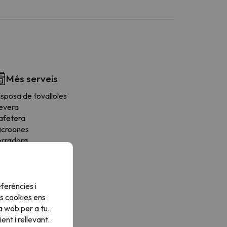
Més serveis
sposa de tovalloles
evera
afetera
icroones
orradora
tris de cuina
ogons
ferències i
s cookies ens
a web per a tu.
nt i rellevant.