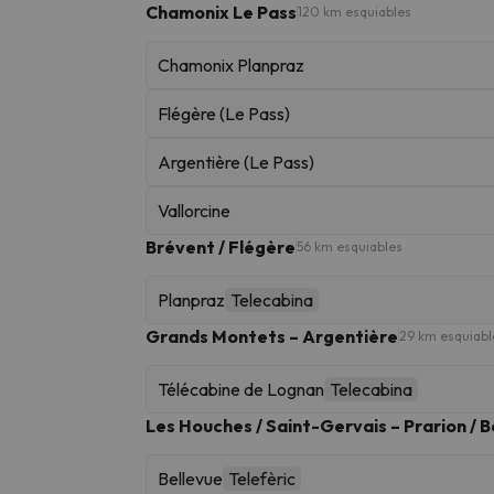
Chamonix Le Pass
120 km esquiables
Chamonix Planpraz
Flégère (Le Pass)
Argentière (Le Pass)
Vallorcine
Brévent / Flégère
56 km esquiables
Planpraz
Telecabina
Grands Montets – Argentière
29 km esquiabl
Télécabine de Lognan
Telecabina
Les Houches / Saint-Gervais – Prarion / B
Bellevue
Telefèric