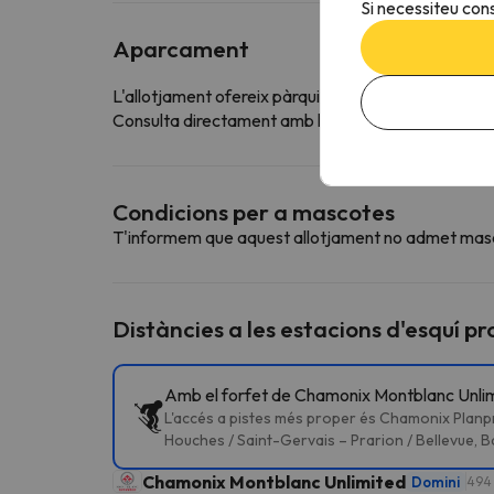
Si necessiteu cons
Aparcament
L'allotjament ofereix pàrquing gratuït
Consulta directament amb l´allotjament si ofereixen
Condicions per a mascotes
T'informem que aquest allotjament no admet mas
Distàncies a les estacions d'esquí p
Amb el forfet de Chamonix Montblanc Unlimi
L'accés a pistes més proper és Chamonix Planp
Houches / Saint-Gervais – Prarion / Bellevue, B
Chamonix Montblanc Unlimited
Domini
494 