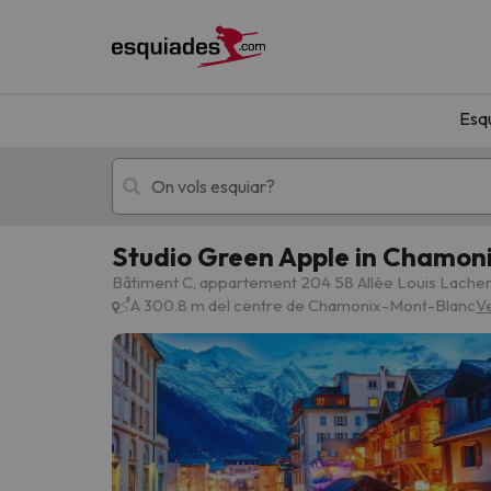
Esq
Studio Green Apple in Chamonix
Esquí
Escapades
Bâtiment C, appartement 204 58 Allée Louis Lach
A 300.8 m del centre de Chamonix-Mont-Blanc
V
!Vaja! No hem trobat resultats que coincideixi