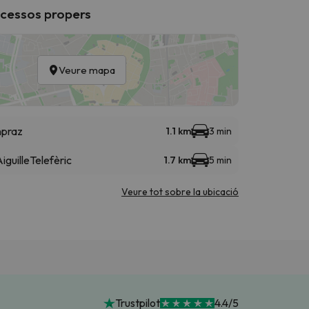
ccessos propers
Veure mapa
npraz
1.1 km
3 min
iguille
Telefèric
1.7 km
5 min
Veure tot sobre la ubicació
Trustpilot
4.4/5