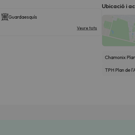
Ubicació i a
Guardaesquís
Veure tots
Chamonix Pla
TPH Plan de l'A