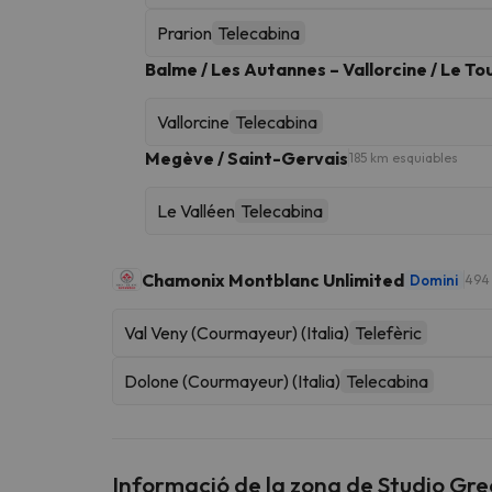
Prarion
Telecabina
Balme / Les Autannes – Vallorcine / Le To
Vallorcine
Telecabina
Megève / Saint-Gervais
185 km esquiables
Le Valléen
Telecabina
Chamonix Montblanc Unlimited
Domini
494 
Val Veny (Courmayeur) (Italia)
Telefèric
Dolone (Courmayeur) (Italia)
Telecabina
Informació de la zona de Studio Gre