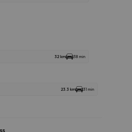
32 km
38 min
23.3 km
31 min
ss