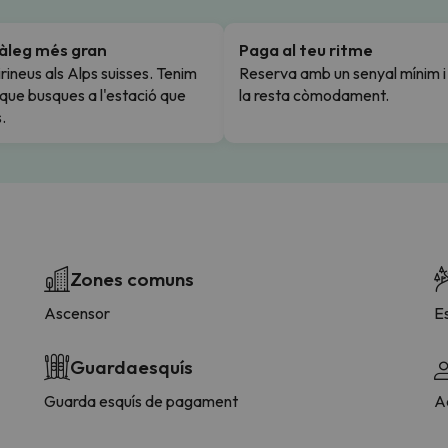
tàleg més gran
Paga al teu ritme
rineus als Alps suisses. Tenim
Reserva amb un senyal mínim 
l que busques a l'estació que
la resta còmodament.
.
Zones comuns
Ascensor
E
Guardaesquís
Guarda esquís de pagament
Ac