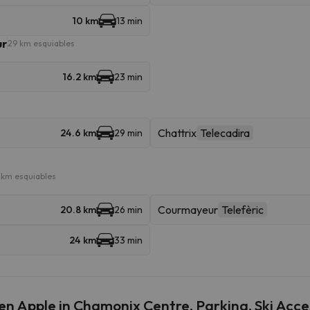
10 km
13 min
ur
29 km esquiables
16.2 km
23 min
Chattrix
Telecadira
24.6 km
29 min
km esquiables
Courmayeur
Telefèric
20.8 km
26 min
24 km
33 min
en Apple in Chamonix Centre, Parking, Ski Acce