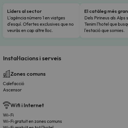
Líders al sector
El catàleg més gran
L'agència número 1 en viatges
Dels Pirineus als Alps 
d'esquí. Ofertes exclusives que no
Tenim l'hotel que busq
veuràs en cap altre lloc.
l'estació que somies.
Instal·lacions i serveis
Zones comuns
Calefacció
Ascensor
Wifi i Internet
Wi-Fi
Wi-Fi gratuit en zones comuns
Wi-Fi gratuït en tot l'hotel