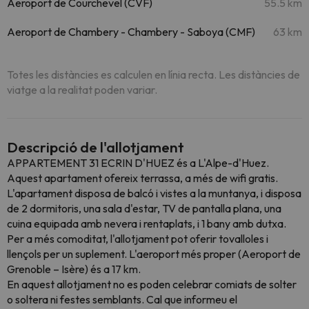
Aeroport de Courchevel (CVF)
55.5 km
Aeroport de Chambery - Chambery - Saboya (CMF)
63 km
Totes les distàncies es calculen en línia recta. Les distàncies de
viatge a la realitat poden variar.
Descripció de l'allotjament
APPARTEMENT 31 ECRIN D'HUEZ és a L'Alpe-d'Huez.
Aquest apartament ofereix terrassa, a més de wifi gratis.
L'apartament disposa de balcó i vistes a la muntanya, i disposa
de 2 dormitoris, una sala d'estar, TV de pantalla plana, una
cuina equipada amb nevera i rentaplats, i 1 bany amb dutxa.
Per a més comoditat, l'allotjament pot oferir tovalloles i
llençols per un suplement. L'aeroport més proper (Aeroport de
Grenoble – Isère) és a 17 km.
En aquest allotjament no es poden celebrar comiats de solter
o soltera ni festes semblants. Cal que informeu el