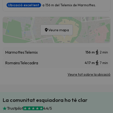
Ubicació excel·lent
a 156 m del Telemix de Marmottes.
Veure mapa
Marmottes
Telemix
156 m
2 min
Romains
Telecadira
417 m
7 min
Veure tot sobre la ubicació
La comunitat esquiadora ho té clar
Trustpilot
4.4/5