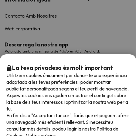
Contacta Amb Nosaltres
Web corporativa
Descarrega la nostra app
Valorada amb una mitjana de 4,6/5 en iOS i Android.
La teva privadesa és molt important
Utilitzem cookies únicament per donar-te una experiència
adaptada a les teves preferències i poder mostrar
publicitat personalitzada segons el teu perfil de navegació.
Aquestes cookies ens ajuden a mostrar el contingut sobre
la base dels teus interessos i optimitzar la nostra web per a
tu.
En fer clic a "Acceptar i tancar", faràs que et puguem oferir
Acceptem
una navegació més eficient i rellevant. Si necessiteu
consultar més detalls, podeu llegir la nostra
Política de
Cookies.
Moltes gràcies.