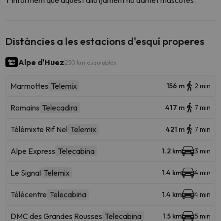
T'informem que aquest allotjament no admet mascotes.
Distàncies a les estacions d'esquí properes
Alpe d'Huez
250 km esquiables
Marmottes
Telemix
156 m
2 min
Romains
Telecadira
417 m
7 min
Télémixte Rif Nel
Telemix
421 m
7 min
Alpe Express
Telecabina
1.2 km
3 min
Le Signal
Telemix
1.4 km
4 min
Télécentre
Telecabina
1.4 km
4 min
DMC des Grandes Rousses
Telecabina
1.5 km
5 min