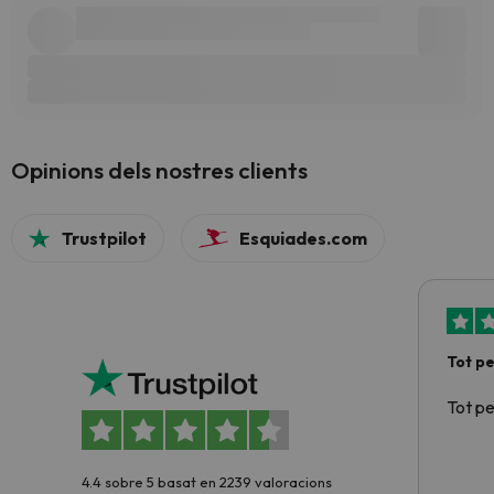
Opinions dels nostres clients
Trustpilot
Esquiades.com
Tot p
Tot p
4.4 sobre 5 basat en 2239 valoracions