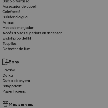
Balcó o terrassa
Assecador de cabell
Calefacció
Bullidor d'aigua
Armari
Mesa de menjador
Accés a pisos superiors en ascensor
Endoll prop del llit
Taquilles
Detector de fum
Bany
Lavabo
Dutxa
Dutxa o banyera
Bany privat
Paper higiènic
Més serveis