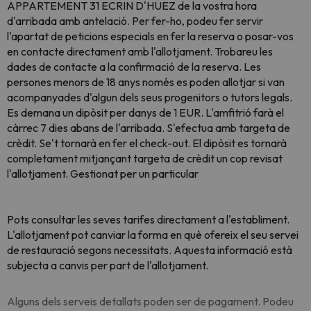
APPARTEMENT 31 ECRIN D'HUEZ de la vostra hora
d'arribada amb antelació. Per fer-ho, podeu fer servir
l'apartat de peticions especials en fer la reserva o posar-vos
en contacte directament amb l'allotjament. Trobareu les
dades de contacte a la confirmació de la reserva. Les
persones menors de 18 anys només es poden allotjar si van
acompanyades d'algun dels seus progenitors o tutors legals.
Es demana un dipòsit per danys de 1 EUR. L'amfitrió farà el
càrrec 7 dies abans de l'arribada. S'efectua amb targeta de
crèdit. Se't tornarà en fer el check-out. El dipòsit es tornarà
completament mitjançant targeta de crèdit un cop revisat
l'allotjament. Gestionat per un particular
Pots consultar les seves tarifes directament a l'establiment.
L'allotjament pot canviar la forma en què ofereix el seu servei
de restauració segons necessitats. Aquesta informació està
subjecta a canvis per part de l'allotjament.
Alguns dels serveis detallats poden ser de pagament. Podeu