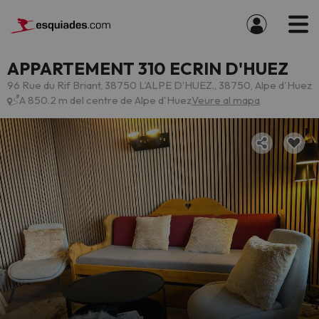
APPARTEMENT 310 ECRIN D'HUEZ
96 Rue du Rif Briant, 38750 L’ALPE D’HUEZ., 38750, Alpe d'Huez
A 850.2 m del centre de Alpe d'Huez
Veure al mapa