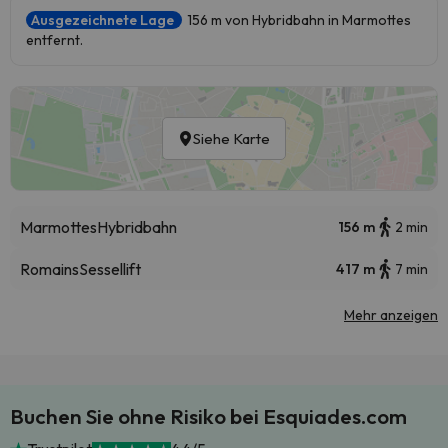
Ausgezeichnete Lage
156 m von Hybridbahn in Marmottes
entfernt.
Siehe Karte
Marmottes
Hybridbahn
156 m
2 min
Romains
Sessellift
417 m
7 min
Mehr anzeigen
Buchen Sie ohne Risiko bei Esquiades.com