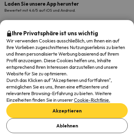
Laden Sie unsere App herunter
Bewertet mit 4.6/5 auf iOS und Android.
Ihre Privatsphäre ist uns wichtig
Wir verwenden Cookies ausschließlich, um Ihnen ein auf
Ihre Vorlieben zugeschnittenes Nutzungserlebnis zu bieten
und Ihnen personalisierte Werbung basierend auf Ihrem
Profil anzuzeigen. Diese Cookies helfen uns, Inhalte
entsprechend Ihren Interessen darzustellen und unsere
Website für Sie zu optimieren.
Verfügbare Zahlungsarten
Durch das Klicken auf "Akzeptieren und fortfahren",
ermöglichen Sie es uns, Ihnen eine effizientere und
relevantere Browsing-Erfahrung zu bieten. Weitere
Einzelheiten finden Sie in unserer
Cookie-Richtlinie.
Impressum und AGBs
Akzeptieren
Datenschutz
Daten hinzufügen, um Verfügbarkeit zu prüfen
Cookies Richtlinien
Ablehnen
Buchungsdaten auswählen