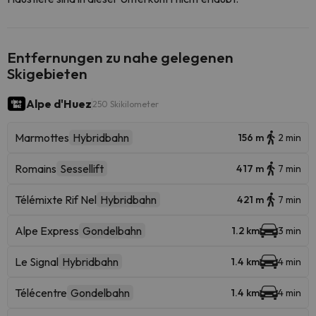
Entfernungen zu nahe gelegenen
Skigebieten
Alpe d'Huez
250 Skikilometer
Marmottes
Hybridbahn
156 m
2 min
Romains
Sessellift
417 m
7 min
Télémixte Rif Nel
Hybridbahn
421 m
7 min
Alpe Express
Gondelbahn
1.2 km
3 min
Le Signal
Hybridbahn
1.4 km
4 min
Télécentre
Gondelbahn
1.4 km
4 min