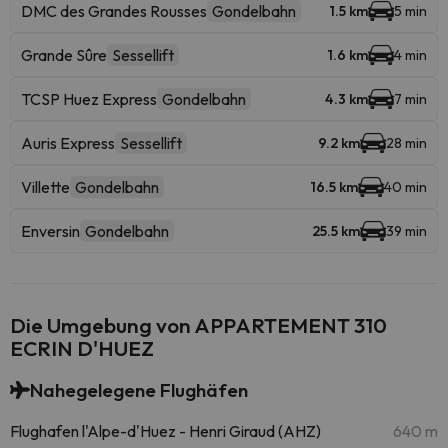
DMC des Grandes Rousses
Gondelbahn
1.5 km
5 min
Grande Sûre
Sessellift
1.6 km
4 min
TCSP Huez Express
Gondelbahn
4.3 km
7 min
Auris Express
Sessellift
9.2 km
28 min
Villette
Gondelbahn
16.5 km
40 min
Enversin
Gondelbahn
25.5 km
39 min
Die Umgebung von APPARTEMENT 310
ECRIN D'HUEZ
Nahegelegene Flughäfen
Flughafen l'Alpe-d'Huez - Henri Giraud (AHZ)
640 m