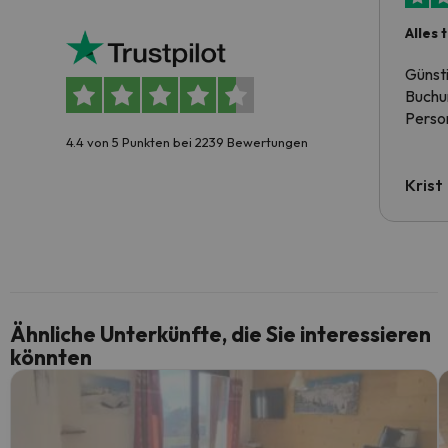
Alles 
Günst
Buchun
Person
4.4 von 5 Punkten bei 2239 Bewertungen
Krist
Ähnliche Unterkünfte, die Sie interessieren
könnten