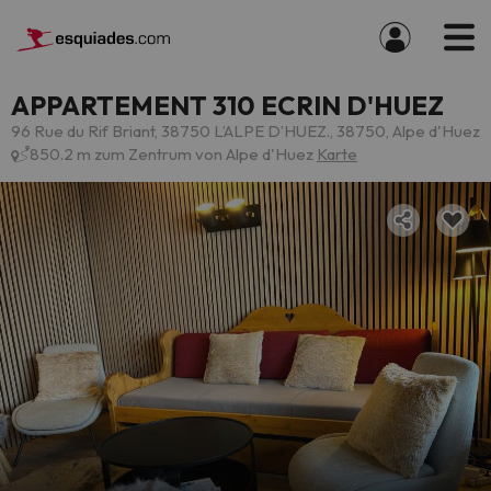
APPARTEMENT 310 ECRIN D'HUEZ
96 Rue du Rif Briant, 38750 L’ALPE D’HUEZ., 38750, Alpe d'Huez
850.2 m zum Zentrum von Alpe d'Huez
Karte