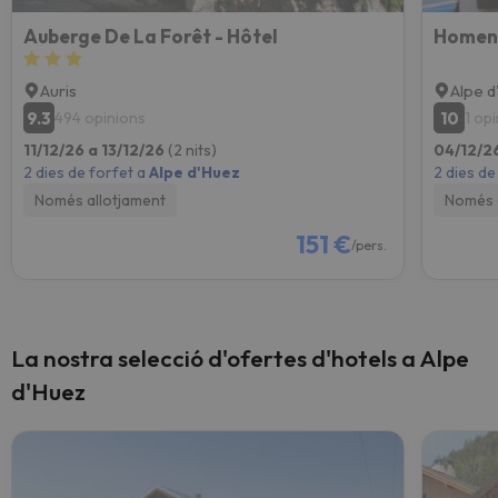
Auberge De La Forêt - Hôtel
Homenc
Auris
Alpe 
9.3
10
494 opinions
1 op
11/12/26 a 13/12/26
(2 nits)
04/12/2
2 dies de forfet a
Alpe d'Huez
2 dies de
Només allotjament
Només 
151 €
/pers.
La nostra selecció d'ofertes d'hotels a Alpe
d'Huez