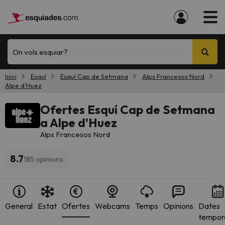
On vols esquiar?
Inici
Esquí
Esquí Cap de Setmana
Alps Francesos Nord
Alpe d'Huez
Ofertes Esquí Cap de Setmana
a Alpe d'Huez
Alps Francesos Nord
8.7
185 opinions
General
Estat
Ofertes
Webcams
Temps
Opinions
Dates
tempor