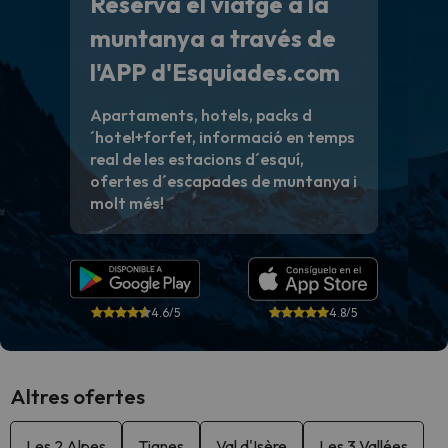
Reserva el viatge a la
muntanya a través de
l'APP d'Esquiades.com
Apartaments, hotels, packs d
´hotel+forfet, informació en temps
real de les estacions d´esquí,
ofertes d´escapades de muntanya i
molt més!
4.6/5
4.8/5
Altres ofertes
Les 2 Alpes
Tignes
Val d'Isère
Les 3 Vallées