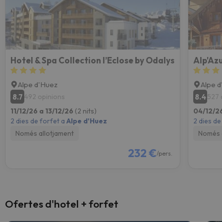
Hotel & Spa Collection l’Eclose by Odalys
Alp'Az
Alpe d'Huez
Alpe 
8.7
8.4
492 opinions
527 
11/12/26 a 13/12/26
(2 nits)
04/12/2
2 dies de forfet a
Alpe d'Huez
2 dies de
Només allotjament
Només 
232 €
/pers.
Ofertes d'hotel + forfet