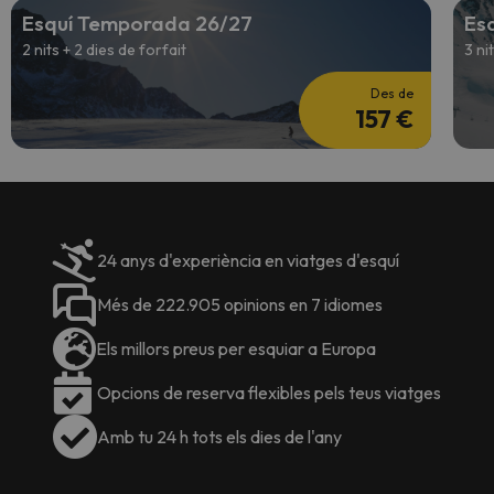
Esquí Temporada 26/27
Es
2 nits + 2 dies de forfait
3 ni
Des de
157 €
24 anys d'experiència en viatges d'esquí
Més de 222.905 opinions en 7 idiomes
Els millors preus per esquiar a Europa
Opcions de reserva flexibles pels teus viatges
Amb tu 24 h tots els dies de l'any