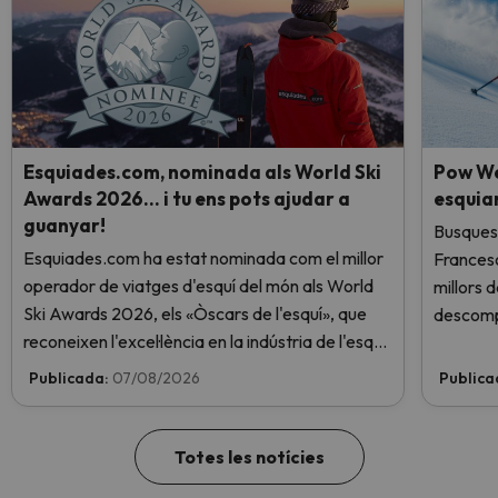
Esquiades.com, nominada als World Ski
Pow We
Awards 2026… i tu ens pots ajudar a
esquia
guanyar!
Busques 
Esquiades.com ha estat nominada com el millor
Frances
operador de viatges d'esquí del món als World
millors 
Ski Awards 2026, els «Òscars de l'esquí», que
descomp
reconeixen l'excel·lència en la indústria de l'esquí.
Vota ara i ajuda'ns a arribar al capdamunt!
Publicada:
07/08/2026
Publica
Totes les notícies