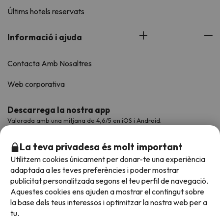
Últims hotels reservats
Informació i ajuda
Contacta Amb Nosaltres
Web corporativa
Descarrega la nostra app
Valorada amb una mitjana de 4,6/5 en iOS i Android.
La teva privadesa és molt important
Utilitzem cookies únicament per donar-te una experiència
adaptada a les teves preferències i poder mostrar
publicitat personalitzada segons el teu perfil de navegació.
Aquestes cookies ens ajuden a mostrar el contingut sobre
la base dels teus interessos i optimitzar la nostra web per a
tu.