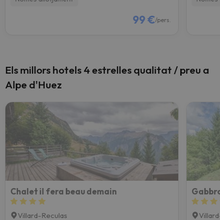
99 €
/pers.
Els millors hotels 4 estrelles qualitat / preu a
Alpe d'Huez
Chalet il fera beau demain
Gabbro
Villard-Reculas
Villar