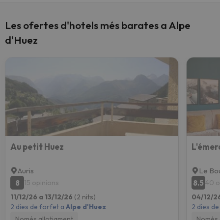
Les ofertes d'hotels més barates a Alpe
d'Huez
Au petit Huez
L'émer
Auris
Le Bo
8
8.5
15 opinions
40 o
11/12/26 a 13/12/26
(2 nits)
04/12/2
2 dies de forfet a
Alpe d'Huez
2 dies de
Només allotjament
Només 