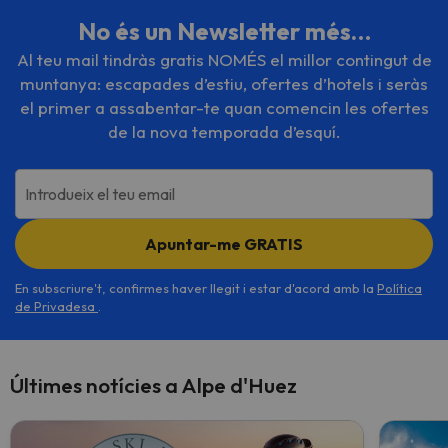
No és un Newsletter més…
Al teu mail tindràs gratis NOMÉS el millor contingut de
muntanya: escapades d’estiu, ofertes d’hotels i seràs
el primer a assabentar-te quan comencin les ofertes
de la nova temporada d’esquí.
Introdueix el teu email
Apuntar-me GRATIS
En subscriure't, confirmes haver llegit i estar d'acord amb la
Política
de Privadesa
.
Últimes notícies a Alpe d'Huez