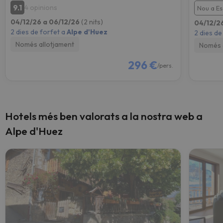
9.1
4 opinions
Nou a E
04/12/26 a 06/12/26
(2 nits)
04/12/2
2 dies de forfet a
Alpe d'Huez
2 dies de
Només allotjament
Només 
296 €
/pers.
Hotels més ben valorats a la nostra web a
Alpe d'Huez