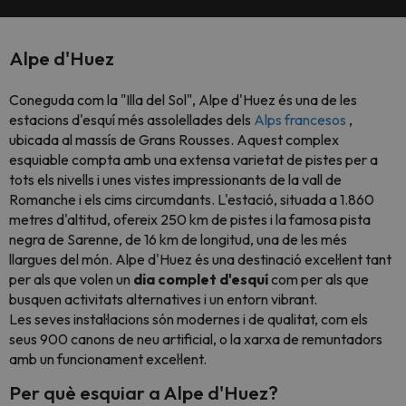
Alpe d'Huez
Coneguda com la "Illa del Sol", Alpe d'Huez és una de les
estacions d'esquí més assolellades dels
Alps francesos
,
ubicada al massís de Grans Rousses. Aquest complex
esquiable compta amb una extensa varietat de pistes per a
tots els nivells i unes vistes impressionants de la vall de
Romanche i els cims circumdants. L'estació, situada a 1.860
metres d'altitud, ofereix 250 km de pistes i la famosa pista
negra de Sarenne, de 16 km de longitud, una de les més
llargues del món. Alpe d'Huez és una destinació excel·lent tant
per als que volen un
dia complet d'esquí
com per als que
busquen activitats alternatives i un entorn vibrant.
Les seves instal·lacions són modernes i de qualitat, com els
seus 900 canons de neu artificial, o la xarxa de remuntadors
amb un funcionament excel·lent.
Per què esquiar a Alpe d'Huez?