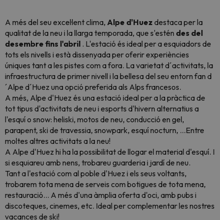
A més del seu excel·lent clima,
Alpe d'Huez
destaca per la
qualitat de la neu i la llarga temporada, que s'estén
des del
desembre fins l'abril
. L'estació és ideal per a esquiadors de
tots els nivells i està dissenyada per oferir experiències
úniques tant a les pistes com a fora. La varietat d´activitats, la
infraestructura de primer nivell i la bellesa del seu entorn fan d
´Alpe d´Huez una opció preferida als Alps francesos.
A més, Alpe d'Huez és una estació ideal per a la pràctica de
tot tipus d'activitats de neu i esports d'hivern alternatius a
l'esquí o snow: heliski, motos de neu, conducció en gel,
parapent, ski de travessia, snowpark, esquí nocturn, ...Entre
moltes altres activitats a la neu!
A Alpe d'Huez hi ha la possibilitat de llogar el material d'esquí. I
si esquiareu amb nens, trobareu guarderia i jardí de neu.
Tant a l'estació com al poble d'Huez i els seus voltants,
trobarem tota mena de serveis com botigues de tota mena,
restauració... A més d'una àmplia oferta d'oci, amb pubs i
discoteques, cinemes, etc. Ideal per complementar les nostres
vacances de ski!