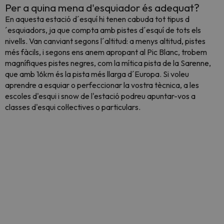
Per a quina mena d'esquiador és adequat?
En aquesta estació d´esquí hi tenen cabuda tot tipus d
´esquiadors, ja que compta amb pistes d´esquí de tots els
nivells. Van canviant segons l´altitud: a menys altitud, pistes
més fàcils, i segons ens anem apropant al Pic Blanc, trobem
magnífiques pistes negres, com la mítica pista de la Sarenne,
que amb 16km és la pista més llarga d´Europa. Si voleu
aprendre a esquiar o perfeccionar la vostra tècnica, a les
escoles d'esqui i snow de l'estació podreu apuntar-vos a
classes d'esqui col·lectives o particulars.