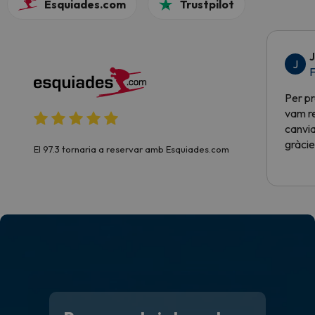
Esquiades.com
Trustpilot
J
J
F
Per pr
vam re
canvia
gràcie
El 97.3 tornaria a reservar amb Esquiades.com