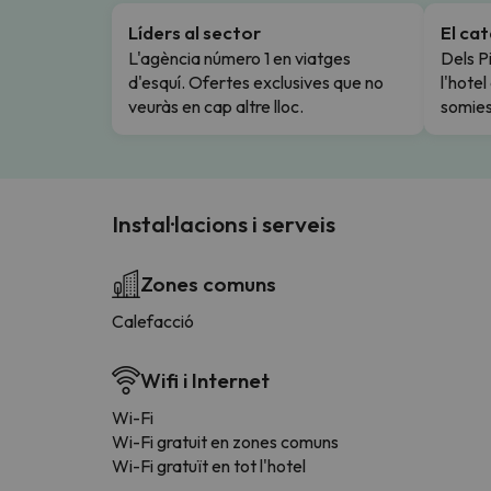
Líders al sector
El ca
L'agència número 1 en viatges
Dels Pi
d'esquí. Ofertes exclusives que no
l'hote
veuràs en cap altre lloc.
somies
Instal·lacions i serveis
Zones comuns
Calefacció
Wifi i Internet
Wi-Fi
Wi-Fi gratuit en zones comuns
Wi-Fi gratuït en tot l'hotel