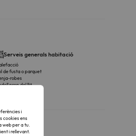
Serveis generals habitació
alefacció
l de fusta o parquet
enja-robes
doll prop del llit
ferències i
s cookies ens
a web per a tu.
nt i rellevant.