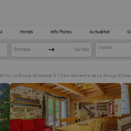
uí
Hotels
Info Pistes
Actualitat
G
2 adults
Entrada
Sortida
 38520, Le Bourg-dʼOisans
A 7.3 km del centre de Le Bourg-dʼOisa
n amb la teva cerca. Intenteu modificar la destinació.