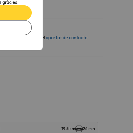
 gràcies.
n missatge a través del
apartat de contacte
19.5 km
26 min