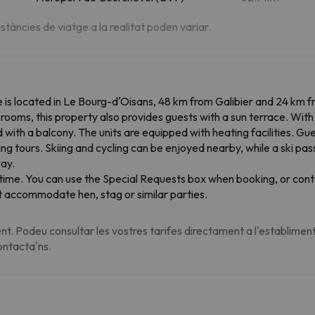
istàncies de viatge a la realitat poden variar.
is located in Le Bourg-dʼOisans, 48 km from Galibier and 24 km fr
rooms, this property also provides guests with a sun terrace. With
 with a balcony. The units are equipped with heating facilities. Guest
ng tours. Skiing and cycling can be enjoyed nearby, while a ski pas
way.
time. You can use the Special Requests box when booking, or conta
ot accommodate hen, stag or similar parties.
t. Podeu consultar les vostres tarifes directament a l'establiment
contacta'ns.