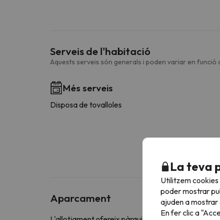
Serveis de l'habitació
Aquests serveis són generals i poden variar en funció d
Més serveis
Disposa de tovalloles
La teva 
Utilitzem cookies
poder mostrar pub
Aparcament
ajuden a mostrar e
En fer clic a "Acc
L'allotjament ofereix pàrquing gratuït