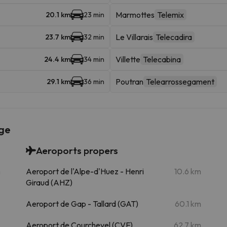
Marmottes
Telemix
20.1 km
23 min
Le Villarais
Telecadira
23.7 km
32 min
Villette
Telecabina
24.4 km
34 min
Poutran
Telearrossegament
29.1 km
36 min
dge
Aeroports propers
m
Aeroport de l'Alpe-d'Huez - Henri
10.6 km
Giraud (AHZ)
Aeroport de Gap - Tallard (GAT)
60.1 km
Aeroport de Courchevel (CVF)
62.7 km