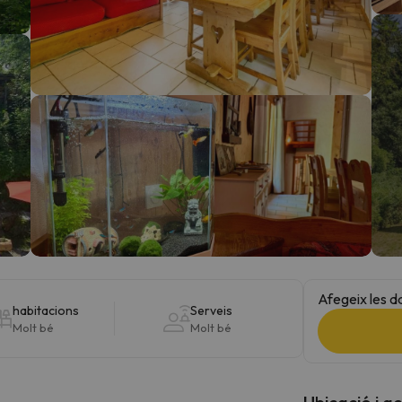
el nord. Quan trobi la seva brúixola torna.
Afegeix les d
habitacions
Serveis
Molt bé
Molt bé
Ubicació i a