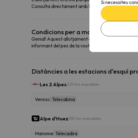
Si necessiteu cons
Consulta directament amb l´allotjament si ofereixen
Condicions per a mascotes
Genial! Aquest allotjament admet mascotes. Per con
informant del pes de la vostra mascota.
Distàncies a les estacions d'esquí p
Les 2 Alpes
220 km esquiables
Venosc
Telecabina
Alpe d'Huez
250 km esquiables
Maronne
Telecadira