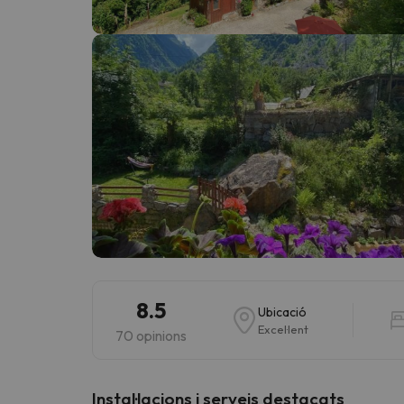
Vaja! Sembla que el nostre cercador ha perdut 
8.5
Ubicació
Excel·lent
70 opinions
Instal·lacions i serveis destacats