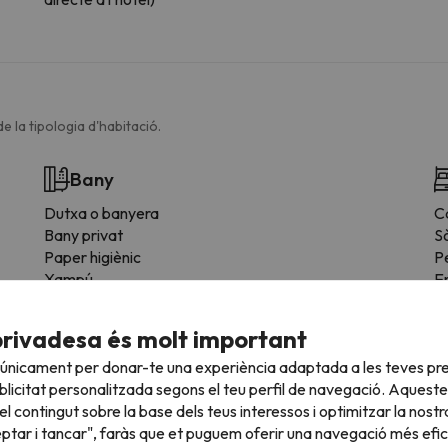
e la tipologia d'habitació.
Bany
Dutxa o banyera
C
Bany privat
Sò
Paper higiènic
P
Xampú
En
privadesa és molt important
 únicament per donar-te una experiència adaptada a les teves pre
licitat personalitzada segons el teu perfil de navegació. Aqueste
l contingut sobre la base dels teus interessos i optimitzar la nostr
eptar i tancar", faràs que et puguem oferir una navegació més eficie