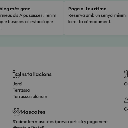
tàleg més gran
Paga al teu ritme
rineus als Alps suisses. Tenim
Reserva amb un senyal mínim 
l que busques a l'estació que
la resta còmodament.
.
Instal·lacions
Jardí
G
Terrassa
Terrassa solàrium
C
Mascotes
S'admeten mascotes (previa petició y pagament
directe a l'hotel)