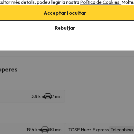
ultar més detalls, podeu llegir la nostra
Política de Cookies.
Moltes
 la possibilitat de reservar la plaça de pàrquing amb antelació.
Acceptar i ocultar
Rebutjar
sultar les vostres condicions és imprescindible que ens envieu u
roperes
3.8 km
7 min
TCSP Huez Express
Telecabina
19.4 km
30 min