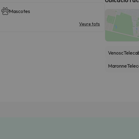
Mascotes
Veure tots
Venosc
Teleca
Maronne
Telec