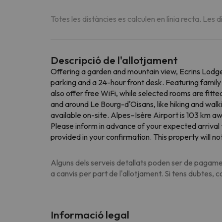
Totes les distàncies es calculen en línia recta. Les d
Descripció de l'allotjament
Offering a garden and mountain view, Ecrins Lodge 
parking and a 24-hour front desk. Featuring family 
also offer free WiFi, while selected rooms are fitted
and around Le Bourg-dʼOisans, like hiking and walki
available on-site. Alpes–Isère Airport is 103 km a
Please inform in advance of your expected arrival 
provided in your confirmation. This property will n
Alguns dels serveis detallats poden ser de pagamen
a canvis per part de l'allotjament. Si tens dubtes, 
Informació legal