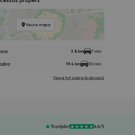
Veure mapa
bina
3.8 km
7 min
adira
19.4 km
30 min
Veure tot sobre la ubicació
Trustpilot
4.4/5