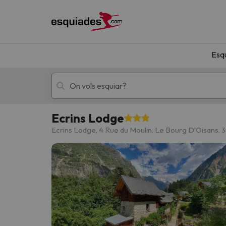
Esq
Ecrins Lodge
Esquí
Escapades
Ecrins Lodge, 4 Rue du Moulin, Le Bourg D'Oisans,
!Vaja! No hem trobat resultats que coincideixi