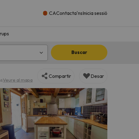
CA
Contacta'ns
Inicia sessió
rups
Buscar
Compartir
Desar
ns
Veure al mapa