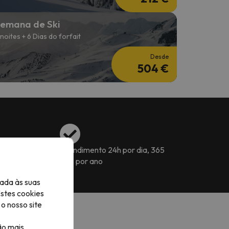
emana de Ski
 noites + 6 Dias do forfait
Desde
504 €
s para reservar a
Atendimento 24h por dia, 365
dias por ano
ada às suas
Estes cookies
o nosso site
ão mais