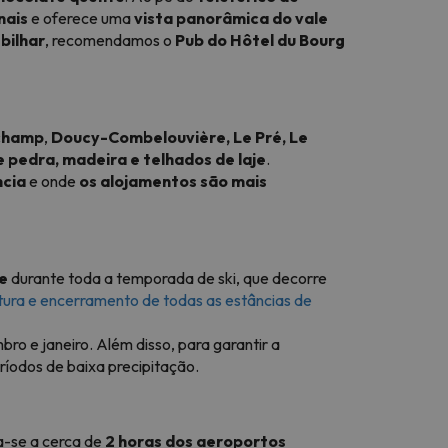
nais
e oferece uma
vista panorâmica do vale
 bilhar
, recomendamos o
Pub do Hôtel du Bourg
gchamp
,
Doucy-Combelouvière,
Le Pré,
Le
e pedra, madeira e telhados de laje
.
ncia
e onde
os alojamentos são mais
e
durante toda a temporada de ski, que decorre
tura e encerramento de todas as estâncias de
ro e janeiro. Além disso, para garantir a
ríodos de baixa precipitação.
a-se a cerca de
2 horas dos aeroportos