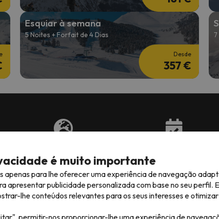
Esquiar à semana
S
5 Noites + Forfait de 4 Dias
7
e
Desde
€
357 €
 avaliações em
Preços imbatíveis para esquiar
Opções flexívei
nos Pirenéus e Alpes
sua viagem
ivacidade é muito importante
es apenas para lhe oferecer uma experiência de navegação adapt
ra apresentar publicidade personalizada com base no seu perfil. 
rar-lhe conteúdos relevantes para os seus interesses e otimizar 
itar", permitir-nos proporcionar-lhe uma experiência de navegaç