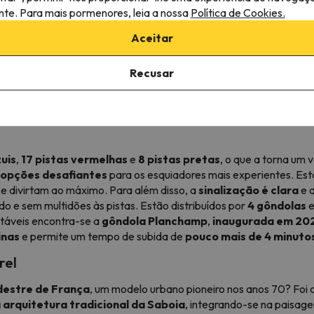
ante. Para mais pormenores, leia a nossa
Política de Cookies.
última novidade de Esquiades.com: a estância de esqui de
ariedade de terrenos
no
vale de Tarentaise
. Com
165 km de
Aceitar
xperiência acolhedora para
famílias e iniciantes
, bem como par
e esqui interligadas
:
Valmorel
,
Doucy-Combelouvière
e
Sa
Recusar
it
permite-lhe esquiar livremente nos seus
mais de 165 km de p
gens de montanha
.
Inaugurado em dezembro de 1976
, tor
familiar
.
zuis
,
17
pistas
vermelhas
e
8
pistas
pretas
, o que a torna um 
opções desafiantes
para os esquiadores mais experientes. Es
e divirtam ao máximo. Para além disso, a
sinalização é clara
e 
 e sem multidões às pistas. Estão distribuídos por
4 gôndolas
notáveis encontra-se a
gôndola Planchamp
,
inaugurada em 20
inas
e permite um tempo de subida de
pouco mais de 4 minuto
rel
edestre de França
, um modelo urbano pioneiro nos anos 70? Fo
 arquitetura tradicional da Saboia
, integrando-se na paisag