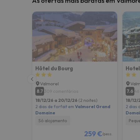
As ofertas mais baratas em Valmo
Bem, parece que o nosso Seeker perdeu o seu
Hôtel du Bourg
Hotel
Valmorel
Valm
8.7
7.6
309 comentários
46
18/12/26 a 20/12/26
(2 noites)
18/12/
2 dias de forfait em
Valmorel Grand
2 dias 
Domaine
Domai
Só alojamento
Pequ
259 €
/pess.