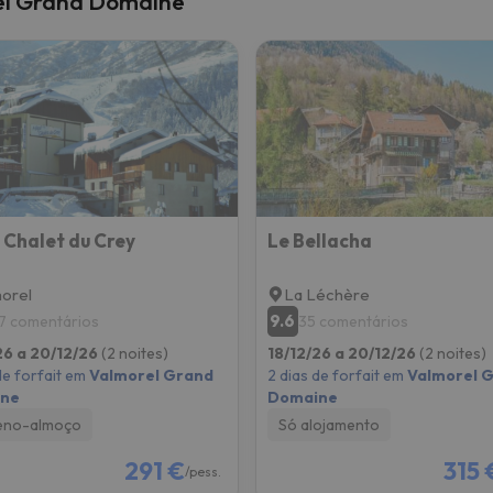
rel Grand Domaine
 caminho. Assim que encontrar a sua bússola, estará de volta.
 Chalet du Crey
Le Bellacha
orel
La Léchère
9.6
7 comentários
35 comentários
26 a 20/12/26
(2 noites)
18/12/26 a 20/12/26
(2 noites)
de forfait em
Valmorel Grand
2 dias de forfait em
Valmorel 
ne
Domaine
eno-almoço
Só alojamento
291 €
315 
/pess.