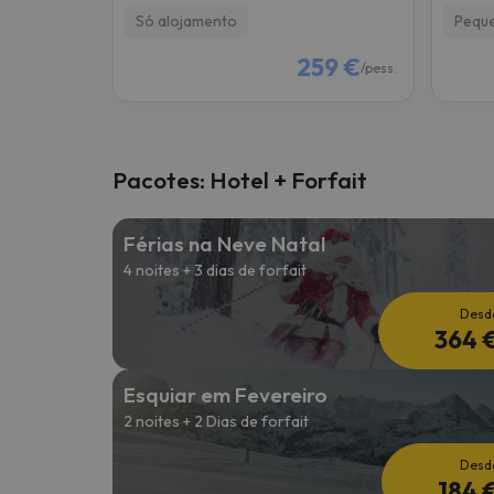
Só alojamento
Pequ
259 €
/pess.
Pacotes: Hotel + Forfait
Férias na Neve Natal
4 noites + 3 dias de forfait
Desd
364 
Esquiar em Fevereiro
2 noites + 2 Dias de forfait
Desd
184 