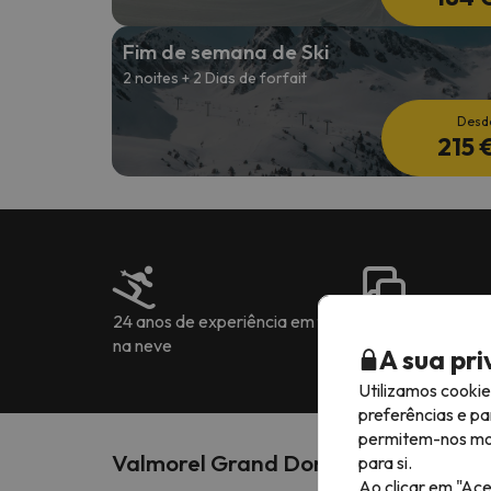
Fim de semana de Ski
2 noites + 2 Dias de forfait
Desd
215 
24 anos de experiência em férias
Mais de 222.905
na neve
7 idiomas
A sua pr
Utilizamos cooki
preferências e pa
permitem-nos most
Valmorel Grand Domaine
para si.
Ao clicar em "Ace