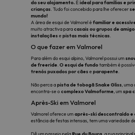
do seu alojamento.
É
ideal para famílias e pr
crianças
. Tudo foi concebido para lhe oferecer
se
mundo!
A área de esqui de Valmorel é
familiar e acessív
muito atractiva para
casais ou grupos de amigo
instalações
e
pistas mais técnicas
.
O que fazer em Valmorel
Para além do esqui alpino, Valmorel possui um
sno
de freeride
.
O esqui de fundo
também é possíve
trenós puxados por cães
e
parapente
.
Não perca a
pista de tobogã Snake Gliss
, uma
encontra-se o
complexo Valmoforme
, um
spa 
Après-Ski em Valmorel
Valmorel oferece um
après-ski descontraído e
estância de festas intensas, tem uma variedade d
Dê um passeio pela
Rue du Bourg
, a rua principa