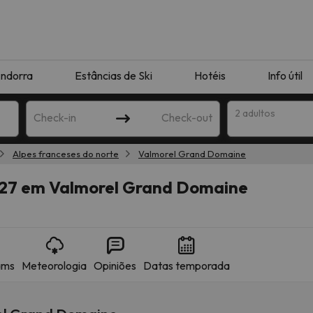
ndorra
Estâncias de Ski
Hotéis
Info útil
2 adultos
Check-in
Check-out
Alpes franceses do norte
Valmorel Grand Domaine
ha
027 em Valmorel Grand Domaine
ams
Meteorologia
Opiniões
Datas temporada
corresponda à sua pesquisa. Tente modificar o destino.