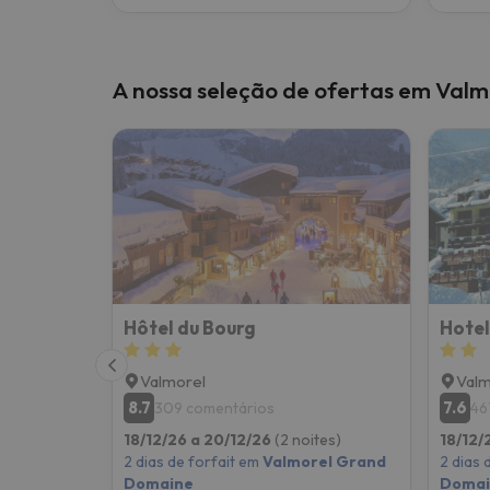
A nossa seleção de ofertas em Val
Hôtel du Bourg
Hotel
Valmorel
Valm
8.7
7.6
309 comentários
46
18/12/26 a 20/12/26
(2 noites)
18/12/
2 dias de forfait em
Valmorel Grand
2 dias 
Domaine
Domai