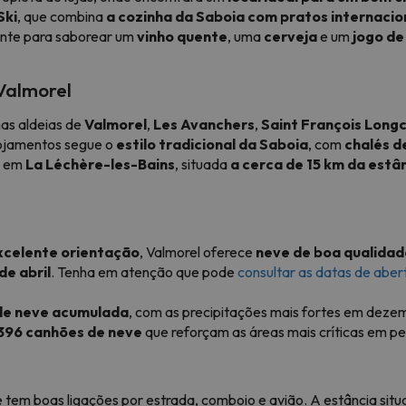
Ski
, que combina
a cozinha da Saboia com pratos internacio
ente para saborear um
vinho quente
, uma
cerveja
e um
jogo de
Valmorel
as aldeias de
Valmorel
,
Les Avanchers
,
Saint François Lon
lojamentos segue o
estilo tradicional da Saboia
, com
chalés d
r em
La Léchère-les-Bains
, situada
a cerca de 15 km da estâ
xcelente orientação
, Valmorel oferece
neve de boa qualidad
de abril
. Tenha em atenção que pode
consultar as datas de aber
de neve acumulada
, com as precipitações mais fortes em dezemb
396 canhões de neve
que reforçam as áreas mais críticas em pe
 tem boas ligações por estrada, comboio e avião. A estância situ