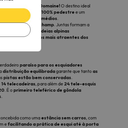
 Valmorel Le Grand Domaine!
O destino ideal
 pistas
, uma
aldeia 100% pedestre
e um
a
esquiadores intermédios
.
int-François-Longchamp
. Juntas formam a
istas
, combinando
aldeias alpinas
nou-se um dos
destinos mais atraentes dos
verdadeiro
paraíso para os esquiadores
ta
distribuição equilibrada
garante que tanto
as
as
pistas estão bem conservadas
.
e
14 telecadeiras
, para além de
24 tele-esquis
20
. É o
primeiro teleférico de gôndola
s
.
i concebida como uma
estância sem carros
, com
em e
facilitando a prática de esqui até à porta