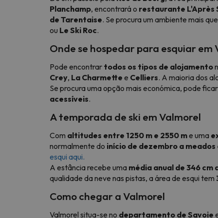
Planchamp
, encontrará o
restaurante L'Après 
de Tarentaise
. Se procura um ambiente mais qu
ou
Le Ski Roc
.
Onde se hospedar para esquiar em 
Pode encontrar
todos os tipos de alojamento
n
Crey
,
La Charmette
e
Celliers
. A maioria dos a
Se procura uma opção mais económica, pode fica
acessíveis
.
A temporada de ski em Valmorel
Com
altitudes entre 1250 m e 2550 m
e uma
e
normalmente do
início de dezembro a meados 
esqui aqui.
A estância recebe uma
média anual de 346 cm 
qualidade da neve nas pistas, a área de esqui tem
Como chegar a Valmorel
Valmorel situa-se no
departamento de Savoie
e