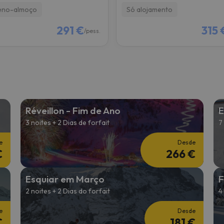
eno-almoço
Só alojamento
291 €
315 
/pess.
Réveillon - Fim de Ano
E
3 noites + 2 Dias de forfait
7
e
Desde
€
266 €
Esquiar em Março
F
2 noites + 2 Dias do forfait
4
e
Desde
€
181 €