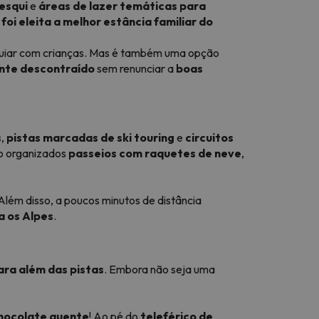
esqui
e
áreas de lazer temáticas para
 foi eleita a melhor estância familiar do
quiar com crianças. Mas é também uma opção
nte descontraído
sem renunciar a
boas
s
,
pistas marcadas de ski touring
e
circuitos
ão organizados
passeios com raquetes de neve
,
Além disso, a poucos minutos de distância
a os Alpes
.
ra além das pistas
. Embora não seja uma
chocolate quente
! Ao pé do
teleférico de