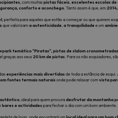
incipiantes
, com muitas
pistas fáceis
,
excelentes escolas de 
gurança, conforto e aconchego
. Tanto assim é que, em
2014,
el
, perfeita para aqueles que estão a começar ou que querem es
s
que valorizam
a autenticidade
,
a tranquilidade
e um
ambie
wpark temático "Piratas",
pistas de slalom cronometrada
l graças aos seus
20 km de pistas
. Para os não esquiadores, s
 das
experiências mais divertidas
de toda a estância de esqui. 
com fontes termais naturais
onde pode relaxar com
vista par
 autêntico
, ideal para quem procura
desfrutar da montanha pa
e
bares e actividades
para fechar o dia com um bom ambiente.
l repleta de lojas, onde encontrará um
local ideal para um bom 