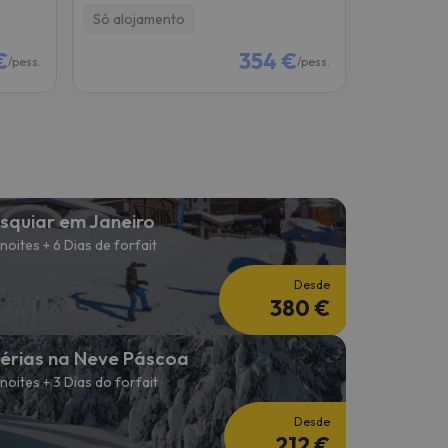
Só alojamento
Pequeno-
€
354 €
/pess.
/pess.
squiar em Janeiro
 noites + 6 Dias de forfait
Desde
380 €
érias na Neve Páscoa
 noites + 3 Dias do forfait
Desde
212 €