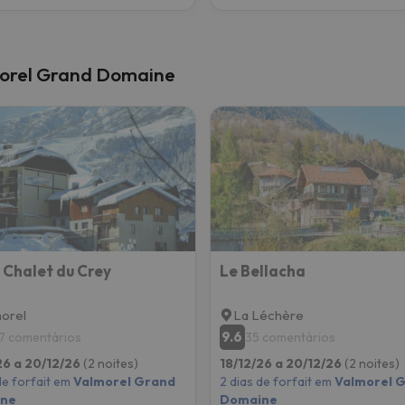
morel Grand Domaine
 Chalet du Crey
Le Bellacha
orel
La Léchère
9.6
7 comentários
35 comentários
26 a 20/12/26
(2 noites)
18/12/26 a 20/12/26
(2 noites)
de forfait em
Valmorel Grand
2 dias de forfait em
Valmorel 
ne
Domaine