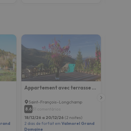
Appartement avec terrasse magnifique vue montagne
Saint-François-Longchamp
Valmorel
8.6
6.6
31 comentários
2 come
18/12/26 a 20/12/26
(2 noites)
18/12/26 a
Grand
2 dias de forfait em
Valmorel Grand
2 dias de f
Domaine
Domaine