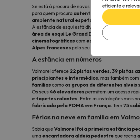
eficiente e relev
Se está à procura de novos destinos, não perca
a 
para quem procura
autenticidade
,
conforto
e
v
ambiente natural espetacular
, oferece uma e
A estância de esqui está dividida em
três áreas d
área de esqui Le Grand Domaine
, e o seu
forfa
cinematográficas
com
espectaculares paisa
Alpes franceses
pelo seu
autêntico ambiente 
A estância em números
Valmorel oferece
22 pistas verdes
,
39 pistas a
principiantes e intermédios
, mas também com
famílias
como
os grupos de diferentes níveis
s
Os seus
46 elevadores
permitem um acesso rápido
e tapetes rolantes
. Entre as instalações mais 
fabricado pela POMA em França
. Tem
75 cab
Férias na neve em família em Valmo
Sabia que
Valmorel foi a primeira estância p
uma
encantadora aldeia pedestre
que recria
a