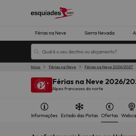
Férias na Neve
Sierra Nevada
A
Início
Férias na Neve
Férias na Neve 2026/2027
Férias na neve
Hotéis de montan
Férias na Neve 2026/2
Alpes franceses do norte
Informações
Estado das Pistas
Ofertas
Webc
Oops, não encontramos nenhum resultado que 