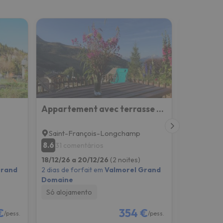
Appartement avec terrasse magnifique vue montagne
Saint-François-Longchamp
Valmorel
8.6
6.6
31 comentários
2 come
18/12/26 a 20/12/26
(2 noites)
18/12/26 a
Grand
2 dias de forfait em
Valmorel Grand
2 dias de f
Domaine
Domaine
Só alojamento
Pequeno-
€
354 €
/pess.
/pess.