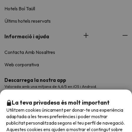
Hotels Boí Taüll
Últims hotels reservats
Informació i ajuda
Contacta Amb Nosaltres
Web corporativa
Descarrega la nostra app
Valorada amb una mitjana de 4,6/5 en iOS i Android.
La teva privadesa és molt important
Utilitzem cookies únicament per donar-te una experiència
adaptada a les teves preferències i poder mostrar
publicitat personalitzada segons el teu perfil de navegació.
Aquestes cookies ens ajuden a mostrar el contingut sobre