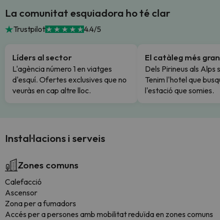
La comunitat esquiadora ho té clar
Trustpilot
4.4/5
Líders al sector
El catàleg més gran
L'agència número 1 en viatges
Dels Pirineus als Alps 
d'esquí. Ofertes exclusives que no
Tenim l'hotel que busq
veuràs en cap altre lloc.
l'estació que somies.
Instal·lacions i serveis
Zones comuns
Calefacció
Ascensor
Zona per a fumadors
Accés per a persones amb mobilitat reduïda en zones comuns