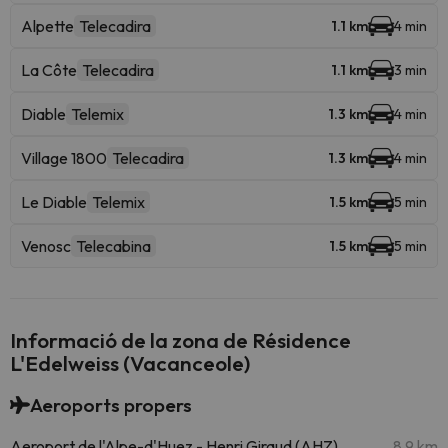
Alpette
Telecadira
1.1 km
4 min
La Côte
Telecadira
1.1 km
3 min
Diable
Telemix
1.3 km
4 min
Village 1800
Telecadira
1.3 km
4 min
Le Diable
Telemix
1.5 km
5 min
Venosc
Telecabina
1.5 km
5 min
Informació de la zona de Résidence
L'Edelweiss (Vacanceole)
Aeroports propers
Aeroport de l'Alpe-d'Huez - Henri Giraud (AHZ)
8.9 km