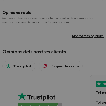
Opinions reals
Són experiències de clients que s'han allotjat amb alguna de les
nostres marques: Amimir.com o Esquiades.com
Mostra més opinions
Opinions dels nostres clients
Trustpilot
Esquiades.com
Tot p
Tot p