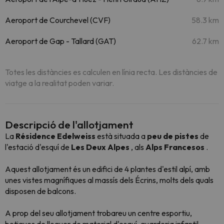
Aeroport de Courchevel (CVF)
58.3 km
Aeroport de Gap - Tallard (GAT)
62.7 km
Totes les distàncies es calculen en línia recta. Les distàncies de
viatge a la realitat poden variar.
Descripció de l'allotjament
La
Résidence Edelweiss
està situada a
peu de pistes
de
l'estació d'esquí de
Les Deux Alpes
, als
Alps Francesos
.
Aquest allotjament és un edifici de 4 plantes d'estil alpí, amb
unes vistes magnífiques al massís dels Écrins, molts dels quals
disposen de balcons.
A prop del seu allotjament trobareu un centre esportiu,