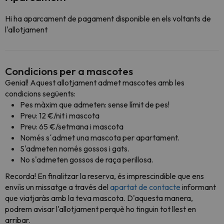
Hi ha aparcament de pagament disponible en els voltants de
l'allotjament
Condicions per a mascotes
Genial! Aquest allotjament admet mascotes amb les
condicions següents:
Pes màxim que admeten: sense límit de pes!
Preu: 12 €/nit i mascota
Preu: 65 €/setmana i mascota
Només s´admet una mascota per apartament.
S'admeten només gossos i gats.
No s'admeten gossos de raça perillosa.
Recorda! En finalitzar la reserva, és imprescindible que ens
enviïs un missatge a través del
apartat de contacte
informant
que viatjaràs amb la teva mascota. D'aquesta manera,
podrem avisar l'allotjament perquè ho tinguin tot llest en
arribar.