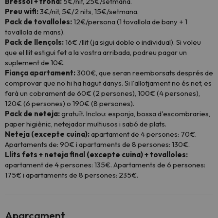
Bressol + trona:
5€/nit, 25€/setmana.
Preu wifi:
3€/nit, 5€/2 nits, 15€/setmana.
Pack de tovalloles:
12€/persona (1 tovallola de bany + 1
tovallola de mans).
Pack de llençols:
16€ /llit (ja sigui doble o individual). Si voleu
que el llit estigui fet a la vostra arribada, podreu pagar un
suplement de 10€.
Fiança apartament:
300€, que seran reemborsats després de
comprovar que no hi ha hagut danys. Si l'allotjament no és net, es
farà un cobrament de 60€ (2 persones), 100€ (4 persones),
120€ (6 persones) o 190€ (8 persones).
Pack de neteja:
gratuït. Inclou: esponja, bossa d'escombraries,
paper higiènic, netejador multiusos i sabó de plats.
Neteja (excepte cuina):
apartament de 4 persones: 70€.
Apartaments de: 90€ i apartaments de 8 persones: 130€.
Llits fets + neteja final (excepte cuina) + tovalloles:
apartament de 4 persones: 135€. Apartaments de 6 persones:
175€ i apartaments de 8 persones: 235€.
Aparcament