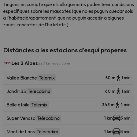
Tingues en compte que els allotjaments poden tenir condicions
específiques sobre les mascotes (que no es puguin quedar sols
a l'habitació/apartament, que no puguin accedir a algunes
zones concretes de l'hotel etc.).
Distàncies a les estacions d'esquí properes
Les 2 Alpes
220 km esquiables
Vallée Blanche
Telemix
50 m
1 min
Jandri 3S
Telecabina
60 m
1 min
Belle étoile
Telemix
343 m
4 min
Super Venosc
Telecabina
1 km
3 min
Mont de Lans
Telecadira
1 km
3 min