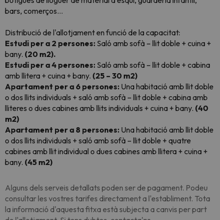
botigues de lloguer de material d'esquí, guarderia infantil,
bars, comerços…
Distribució de l'allotjament en funció de la capacitat:
Estudi per a 2 persones:
Saló amb sofà – llit doble + cuina +
bany.
(20 m2).
Estudi per a 4 persones:
Saló amb sofà – llit doble + cabina
amb llitera + cuina + bany.
(25 – 30 m2)
Apartament per a 6 persones:
Una habitació amb llit doble
o dos llits individuals + saló amb sofà – llit doble + cabina amb
lliteres o dues cabines amb llits individuals + cuina + bany.
(40
m2)
Apartament per a 8 persones:
Una habitació amb llit doble
o dos llits individuals + saló amb sofà – llit doble + quatre
cabines amb llit individual o dues cabines amb llitera + cuina +
bany.
(45 m2)
Alguns dels serveis detallats poden ser de pagament. Podeu
consultar les vostres tarifes directament a l'establiment. Tota
la informació d'aquesta fitxa està subjecta a canvis per part