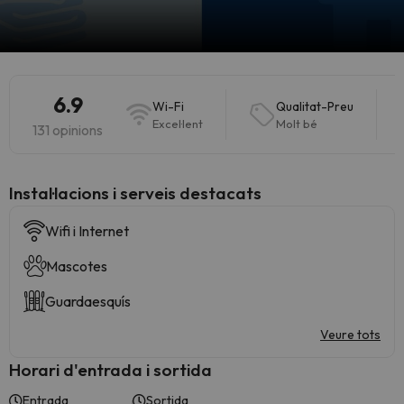
6.9
Wi-Fi
Qualitat-Preu
Excel·lent
Molt bé
131 opinions
Instal·lacions i serveis destacats
Wifi i Internet
Mascotes
Guardaesquís
Veure tots
Horari d'entrada i sortida
Entrada
Sortida