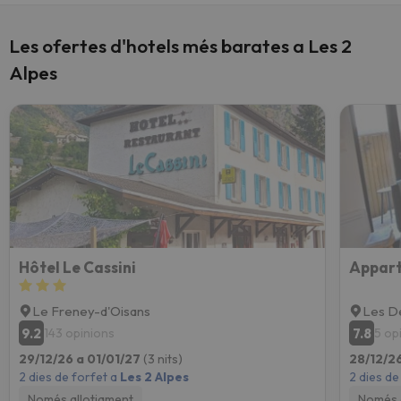
Les ofertes d'hotels més barates a Les 2
Alpes
Hôtel Le Cassini
Appart
Le Freney-d'Oisans
Les D
9.2
7.8
143 opinions
5 op
29/12/26 a 01/01/27
(3 nits)
28/12/26
2 dies de forfet a
Les 2 Alpes
2 dies de
Només allotjament
Només 