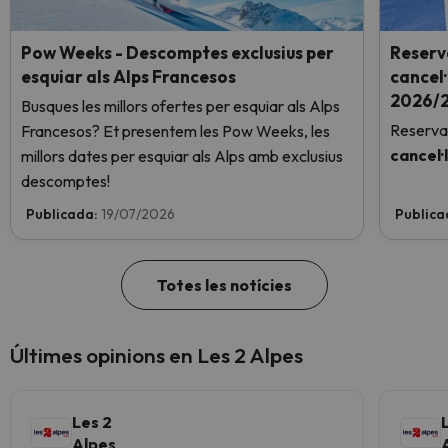
Pow Weeks - Descomptes exclusius per
Reserv
esquiar als Alps Francesos
cancel·
2026/2
Busques les millors ofertes per esquiar als Alps
Reserva
Francesos? Et presentem les Pow Weeks, les
cancel·
millors dates per esquiar als Alps amb exclusius
descomptes!
Publicada:
19/07/2026
Publica
Totes les notícies
Últimes opinions en Les 2 Alpes
Les 2
Alpes