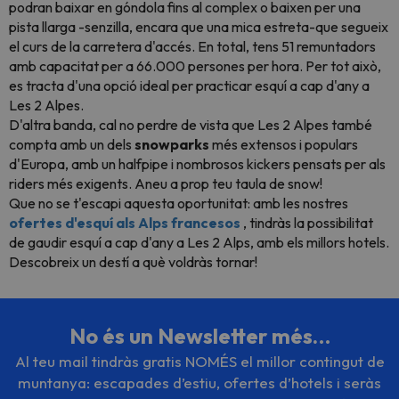
podran baixar en góndola fins al complex o baixen per una
pista llarga -senzilla, encara que una mica estreta-que segueix
el curs de la carretera d'accés. En total, tens 51 remuntadors
amb capacitat per a 66.000 persones per hora. Per tot això,
es tracta d'una opció ideal per practicar esquí a cap d'any a
Les 2 Alpes.
D'altra banda, cal no perdre de vista que Les 2 Alpes també
compta amb un dels
snowparks
més extensos i populars
d'Europa, amb un
halfpipe
i nombrosos
kickers
pensats per als
riders
més exigents. Aneu a prop teu taula de
snow!
Que no se t'escapi aquesta oportunitat: amb les nostres
ofertes d'esquí als Alps francesos
, tindràs la possibilitat
de gaudir esquí a cap d'any a Les 2 Alps, amb els millors hotels.
Descobreix un destí a què voldràs tornar!
No és un Newsletter més…
Al teu mail tindràs gratis NOMÉS el millor contingut de
muntanya: escapades d’estiu, ofertes d’hotels i seràs