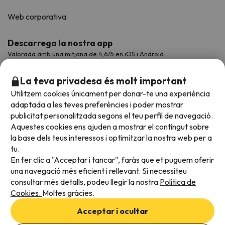
Web corporativa
Descarrega la nostra app
Valorada amb una mitjana de 4,6/5 en iOS i Android.
La teva privadesa és molt important
Utilitzem cookies únicament per donar-te una experiència
adaptada a les teves preferències i poder mostrar
publicitat personalitzada segons el teu perfil de navegació.
Aquestes cookies ens ajuden a mostrar el contingut sobre
la base dels teus interessos i optimitzar la nostra web per a
tu.
En fer clic a "Acceptar i tancar", faràs que et puguem oferir
Acceptem
una navegació més eficient i rellevant. Si necessiteu
consultar més detalls, podeu llegir la nostra
Política de
Cookies.
Moltes gràcies.
Condicions generals
Acceptar i ocultar
Privadesa de dades