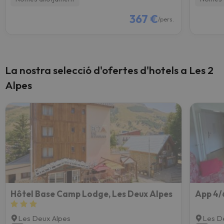
367 €
/pers.
La nostra selecció d'ofertes d'hotels a Les 2
Alpes
Hôtel Base Camp Lodge, Les Deux Alpes
Les Deux Alpes
Les D