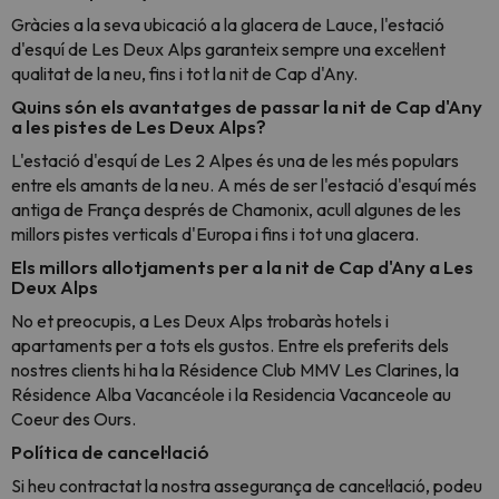
Gràcies a la seva ubicació a la glacera de Lauce, l'estació
d'esquí de Les Deux Alps garanteix sempre una excel·lent
qualitat de la neu, fins i tot la nit de Cap d'Any.
Quins són els avantatges de passar la nit de Cap d'Any
a les pistes de Les Deux Alps?
L'estació d'esquí de Les 2 Alpes és una de les més populars
entre els amants de la neu. A més de ser l'estació d'esquí més
antiga de França després de Chamonix, acull algunes de les
millors pistes verticals d'Europa i fins i tot una glacera.
Els millors allotjaments per a la nit de Cap d'Any a Les
Deux Alps
No et preocupis, a Les Deux Alps trobaràs hotels i
apartaments per a tots els gustos. Entre els preferits dels
nostres clients hi ha la Résidence Club MMV Les Clarines, la
Résidence Alba Vacancéole
i la Residencia Vacanceole au
Coeur des Ours.
Política de cancel·lació
Si heu contractat la nostra assegurança de cancel·lació, podeu