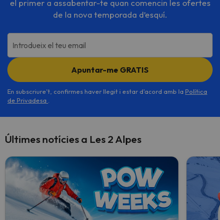
el primer a assabentar-te quan comencin les ofertes
de la nova temporada d’esquí.
Introdueix el teu email
Apuntar-me GRATIS
En subscriure't, confirmes haver llegit i estar d'acord amb la
Política
de Privadesa
.
Últimes notícies a Les 2 Alpes