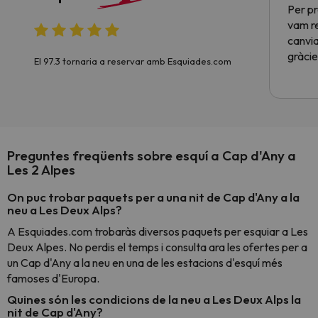
Per pr
vam re
canvia
gràcie
El 97.3 tornaria a reservar amb Esquiades.com
Preguntes freqüents sobre esquí a Cap d'Any a
Les 2 Alpes
On puc trobar paquets per a una nit de Cap d'Any a la
neu a Les Deux Alps?
A Esquiades.com trobaràs diversos paquets per esquiar a Les
Deux Alpes. No perdis el temps i consulta ara les ofertes per a
un Cap d'Any a la neu en una de les estacions d'esquí més
famoses d'Europa.
Quines són les condicions de la neu a Les Deux Alps la
nit de Cap d'Any?