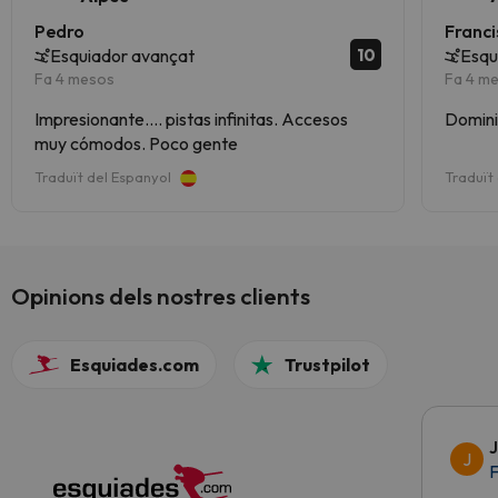
Pedro
Franc
10
Esquiador avançat
Esqu
Fa 4 mesos
Fa 4 m
Impresionante.... pistas infinitas. Accesos
muy cómodos. Poco gente
Traduït del Espanyol
Traduït
Opinions dels nostres clients
Esquiades.com
Trustpilot
J
J
F