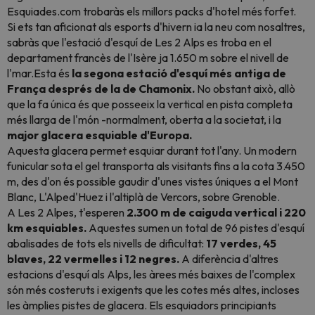
Esquiades.com trobaràs els millors
packs
d'hotel més forfet.
Si ets tan aficionat als esports d'hivern ia la neu com nosaltres,
sabràs que l'estació d'esquí de Les 2 Alps es troba en el
departament francès de l'Isère ja 1.650 m sobre el nivell de
l'mar.Esta és
la segona estació d'esquí més antiga de
França després de la de Chamonix.
No obstant això, allò
que la fa única és que posseeix la vertical en pista completa
més llarga de l'món -normalment, oberta a la societat, i la
major glacera esquiable d'Europa.
Aquesta glacera permet esquiar durant tot l'any. Un modern
funicular sota el gel transporta als visitants fins a la cota 3.450
m, des d'on és possible gaudir d'unes vistes úniques a el Mont
Blanc, L'Alped'Huez i l'altiplà de Vercors, sobre Grenoble.
A Les 2 Alpes, t'esperen
2.300 m de caiguda vertical i 220
km esquiables.
Aquestes sumen un total de 96 pistes d'esquí
abalisades de tots els nivells de dificultat:
17 verdes, 45
blaves, 22 vermelles i 12 negres.
A diferència d'altres
estacions d'esquí als Alps, les àrees més baixes de l'complex
són més costeruts i exigents que les cotes més altes, incloses
les àmplies pistes de glacera. Els esquiadors principiants