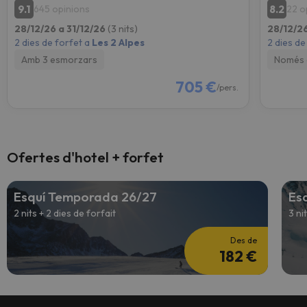
9.1
8.2
645 opinions
22 o
28/12/26 a 31/12/26
(3 nits)
28/12/26
2 dies de forfet a
Les 2 Alpes
2 dies de
Amb 3 esmorzars
Només 
705 €
/pers.
Ofertes d'hotel + forfet
Esquí Temporada 26/27
Es
2 nits + 2 dies de forfait
3 ni
Des de
182 €