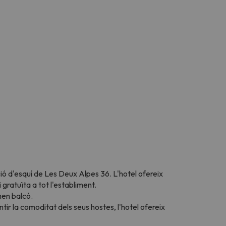
ció d'esquí de Les Deux Alpes 36. L'hotel ofereix
gratuïta a tot l'establiment.
nen balcó.
tir la comoditat dels seus hostes, l'hotel ofereix