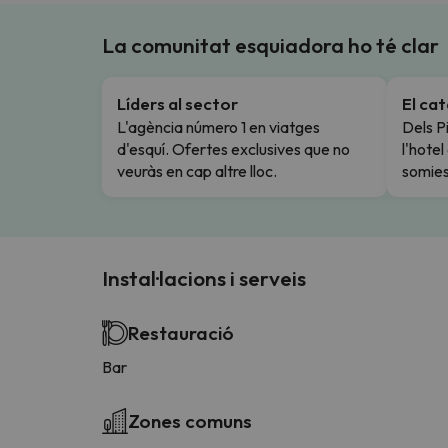
La comunitat esquiadora ho té clar
Líders al sector
El ca
L'agència número 1 en viatges
Dels Pi
d'esquí. Ofertes exclusives que no
l'hote
veuràs en cap altre lloc.
somies
Instal·lacions i serveis
Restauració
Bar
Zones comuns