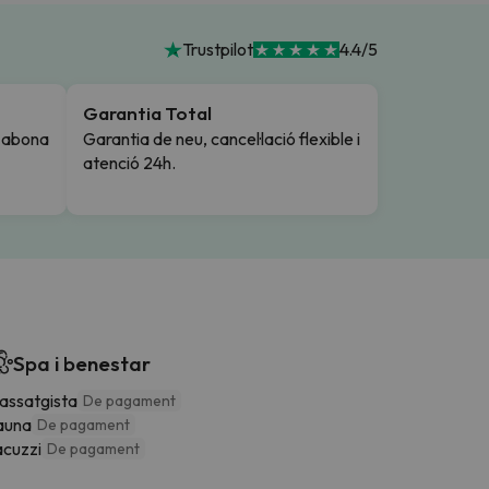
Trustpilot
4.4/5
Garantia Total
i abona
Garantia de neu, cancel·lació flexible i
atenció 24h.
Spa i benestar
assatgista
De pagament
auna
De pagament
acuzzi
De pagament