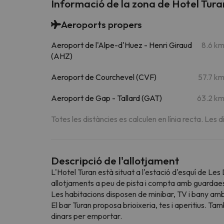
Informació de la zona de Hotel Tura
Aeroports propers
Aeroport de l'Alpe-d'Huez - Henri Giraud
8.6 k
(AHZ)
Aeroport de Courchevel (CVF)
57.7 k
Aeroport de Gap - Tallard (GAT)
63.2 k
Totes les distàncies es calculen en línia recta. Les d
Descripció de l'allotjament
L'Hotel Turan està situat a l'estació d'esquí de Le
allotjaments a peu de pista i compta amb guardaesqu
Les habitacions disposen de minibar, TV i bany amb
El bar Turan proposa brioixeria, tes i aperitius. Ta
dinars per emportar.