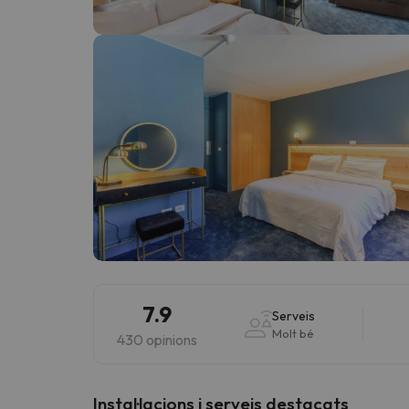
Vaja! Sembla que el nostre cercador ha perdut 
7.9
Serveis
Molt bé
430 opinions
Instal·lacions i serveis destacats