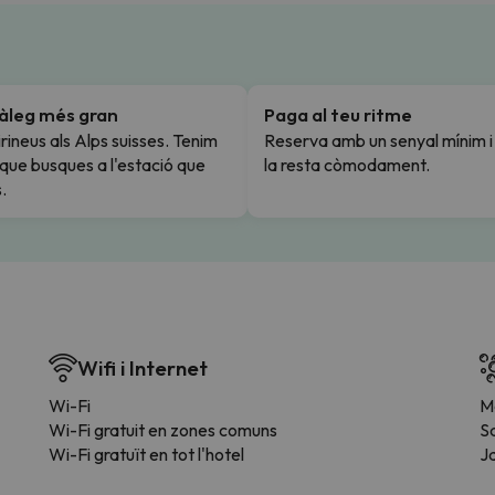
tàleg més gran
Paga al teu ritme
rineus als Alps suisses. Tenim
Reserva amb un senyal mínim 
l que busques a l'estació que
la resta còmodament.
.
Wifi i Internet
Wi-Fi
M
Wi-Fi gratuit en zones comuns
S
Wi-Fi gratuït en tot l'hotel
J