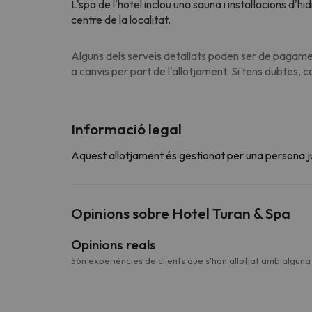
L'spa de l'hotel inclou una sauna i instal·lacions d
centre de la localitat.
Alguns dels serveis detallats poden ser de pagamen
a canvis per part de l'allotjament. Si tens dubtes, 
Informació legal
Aquest allotjament és gestionat per una persona jurí
Opinions sobre Hotel Turan & Spa
Opinions reals
Són experiències de clients que s'han allotjat amb algun