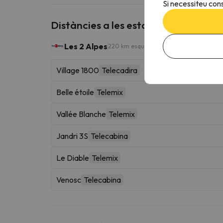
Si necessiteu cons
Distàncies a les estacions d'esquí p
Les 2 Alpes
220 km esquiables
Village 1800
Telecadira
Belle étoile
Telemix
Vallée Blanche
Telemix
Jandri 3S
Telecabina
Le Diable
Telemix
Venosc
Telecabina