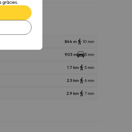
 gràcies.
844 m
10 min
903 m
3 min
1.7 km
5 min
2.5 km
6 min
2.9 km
7 min