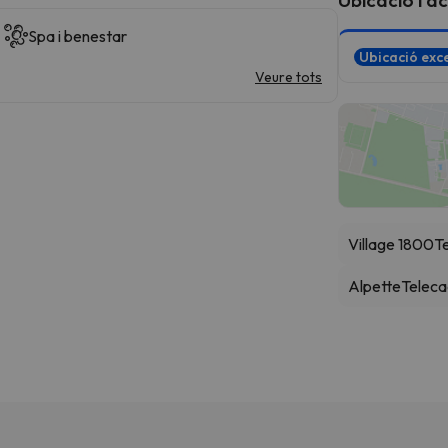
Spa i benestar
Ubicació exce
Veure tots
Village 1800
T
Alpette
Teleca