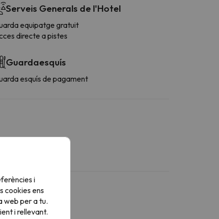
Serveis Generals de l'Hotel
uarda equipatge gratuit
ces directe a pistes
Guardaesquís
uarda esquís de pagament
ferències i
s cookies ens
a web per a tu.
nt i rellevant.