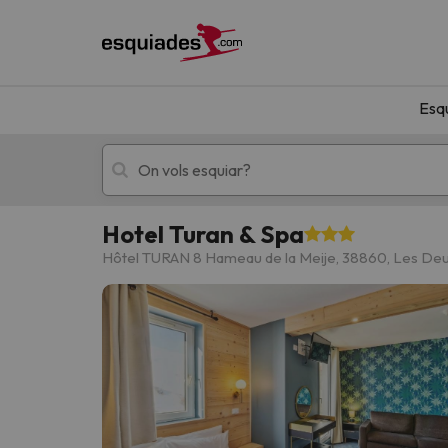
Esq
Hotel Turan & Spa
Esquí
Escapades
Hôtel TURAN 8 Hameau de la Meije, 38860, Les Deu
!Vaja! No hem trobat resultats que coincideixi