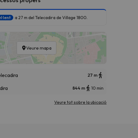
l·lent
a 27 m del Telecadira de Village 1800.
Veure mapa
elecadira
27 m
dira
844 m
10 min
Veure tot sobre la ubicació