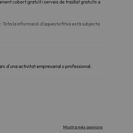
ment cobert gratuït i serveis de trasllat gratuïts a
. Tota la informació d'aquesta fitxa està subjecta
arc d'una activitat empresarial o professional.
Mostra més opinions