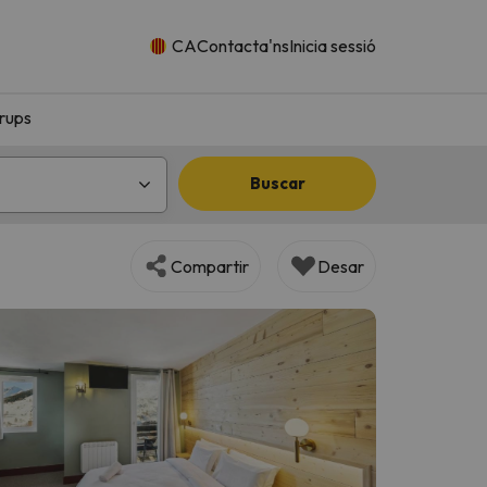
CA
Contacta'ns
Inicia sessió
rups
Buscar
Compartir
Desar