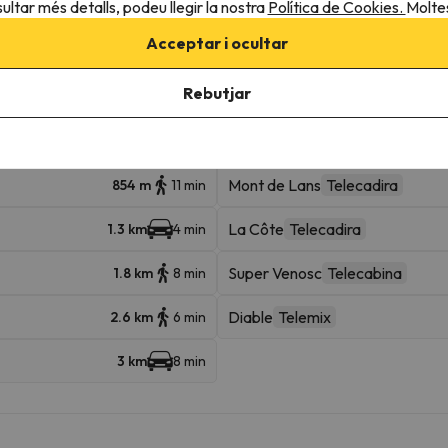
ultar més detalls, podeu llegir la nostra
Política de Cookies.
Moltes
Acceptar i ocultar
roperes
Rebutjar
Alpette
Telecadira
27 m
Mont de Lans
Telecadira
854 m
11 min
La Côte
Telecadira
1.3 km
4 min
Super Venosc
Telecabina
1.8 km
8 min
Diable
Telemix
2.6 km
6 min
3 km
8 min