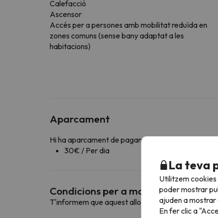
Calefacció
Ascensor
Accés per a persones amb mobilitat reduïda en
zones comuns (sense bany adaptat a les
habitacions)
Aparcament
Hi ha aparcament de pagament disponible en els vo
30€ / Per dia
La teva 
Utilitzem cookies
poder mostrar pub
Condicions per a mascotes
ajuden a mostrar e
T'informem que aquest allotjament no admet mas
En fer clic a "Acc