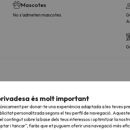
Mascotes
No s'admeten mascotes
G
Ac
G
ltants de l'allotjament
privadesa és molt important
 únicament per donar-te una experiència adaptada a les teves pre
licitat personalitzada segons el teu perfil de navegació. Aqueste
l contingut sobre la base dels teus interessos i optimitzar la nostr
cotes.
eptar i tancar", faràs que et puguem oferir una navegació més eficie