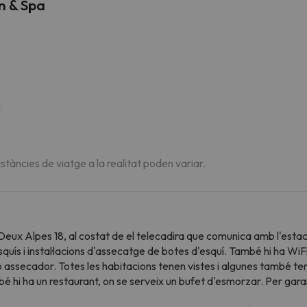
n & Spa
m
m
m
istàncies de viatge a la realitat poden variar.
s Deux Alpes 18, al costat de el telecadira que comunica amb l'esta
ís i instal·lacions d'assecatge de botes d'esquí. També hi ha WiFi 
 assecador. Totes les habitacions tenen vistes i algunes també te
mbé hi ha un restaurant, on se serveix un bufet d'esmorzar. Per garan