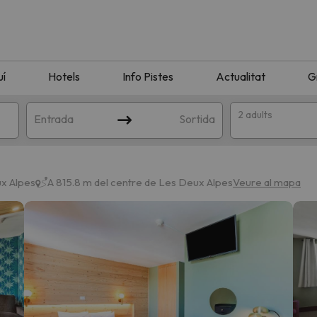
uí
Hotels
Info Pistes
Actualitat
G
2 adults
Entrada
Sortida
x Alpes
A 815.8 m del centre de Les Deux Alpes
Veure al mapa
n amb la teva cerca. Intenteu modificar la destinació.