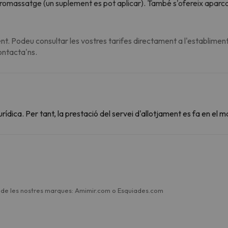
'hidromassatge (un suplement es pot aplicar). També s'ofereix aparca
t. Podeu consultar les vostres tarifes directament a l'establiment
contacta'ns.
dica. Per tant, la prestació del servei d'allotjament es fa en el m
a de les nostres marques: Amimir.com o Esquiades.com