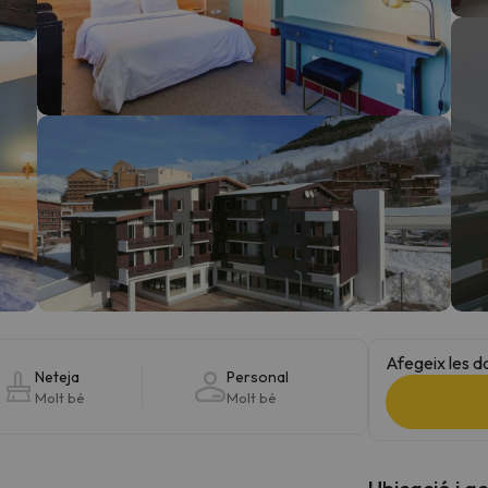
el nord. Quan trobi la seva brúixola torna.
Afegeix les d
Neteja
Personal
Molt bé
Molt bé
Ubicació i a