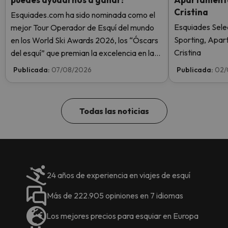
Cristina
Esquiades.com ha sido nominada como el
Esquiades Sele
mejor Tour Operador de Esquí del mundo
Sporting, Apar
en los World Ski Awards 2026, los “Óscars
Cristina
del esquí” que premian la excelencia en la
industria del esquí. ¡Vota ahora y ayúdanos
Publicada:
07/08/2026
Publicada:
02/
a alcanzar la cima!
Todas las noticias
24 años de experiencia en viajes de esquí
Más de 222.905 opiniones en 7 idiomas
Los mejores precios para esquiar en Europa