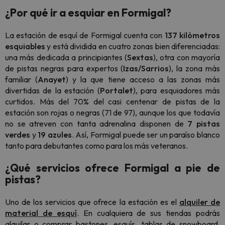
¿Por qué ir a esquiar en Formigal?
La estación de esquí de Formigal cuenta con
137 kilómetros
esquiables
y está dividida en cuatro zonas bien diferenciadas:
una más dedicada a principiantes (
Sextas
), otra con mayoría
de pistas negras para expertos (
Izas/Sarrios
), la zona más
familiar (
Anayet
) y la que tiene acceso a las zonas más
divertidas de la estación (
Portalet
), para esquiadores más
curtidos. Más del 70% del casi centenar de pistas de la
estación son rojas o negras (71 de 97), aunque los que todavía
no se atreven con tanta adrenalina disponen de
7 pistas
verdes
y
19 azules
. Así, Formigal puede ser un paraíso blanco
tanto para debutantes como para los más veteranos.
¿Qué servicios ofrece Formigal a pie de
pistas?
Uno de los servicios que ofrece la estación es el
alquiler de
material de esquí
. En cualquiera de sus tiendas podrás
alquilar o comprar bastones, esquís, tablas de
snowboard
,