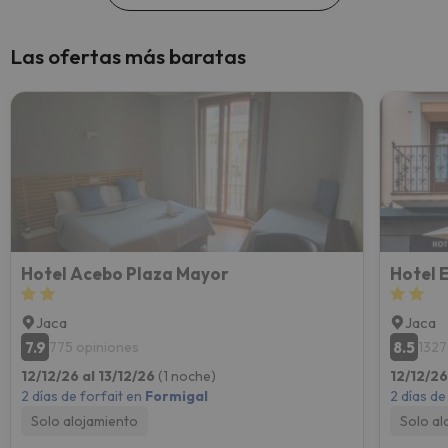
Las ofertas más baratas
Hotel Acebo Plaza Mayor
Hotel 
Jaca
Jaca
7.9
8.5
775 opiniones
1327
12/12/26 al 13/12/26
(1 noche)
12/12/26
2 días de forfait en
Formigal
2 días de
Solo alojamiento
Solo al