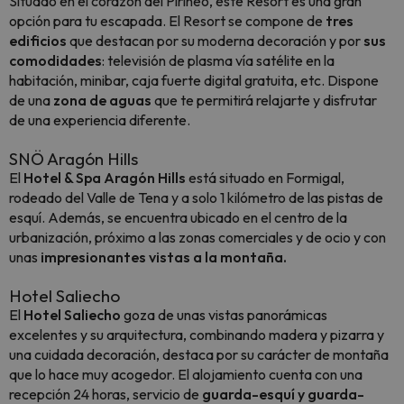
Situado en el corazón del Pirineo, este Resort es una gran
opción para tu escapada. El Resort se compone de
tres
edificios
que destacan por su moderna decoración y por
sus
comodidades
: televisión de plasma vía satélite en la
habitación, minibar, caja fuerte digital gratuita, etc. Dispone
de una
zona de aguas
que te permitirá relajarte y disfrutar
de una experiencia diferente.
SNÖ Aragón Hills
El
Hotel & Spa Aragón Hills
está situado en Formigal,
rodeado del Valle de Tena y a solo 1 kilómetro de las pistas de
esquí. Además, se encuentra ubicado en el centro de la
urbanización, próximo a las zonas comerciales y de ocio y con
unas
impresionantes vistas a la montaña.
Hotel Saliecho
El
Hotel Saliecho
goza de unas vistas panorámicas
excelentes y su arquitectura, combinando madera y pizarra y
una cuidada decoración, destaca por su carácter de montaña
que lo hace muy acogedor. El alojamiento cuenta con una
recepción 24 horas, servicio de
guarda-esquí y guarda-