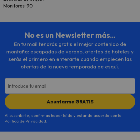
Monitores: 90
No es un Newsletter más...
En tu mail tendrás gratis el mejor contenido de
montaña: escapadas de verano, ofertas de hoteles y
serás el primero en enterarte cuando empiecen las
ofertas de la nueva temporada de esquí.
Introduce tu email
Apuntarme GRATIS
Al suscribirte, confirmas haber leído y estar de acuerdo con la
Política de Privacidad
.