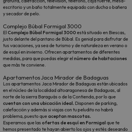
gratuita, calefacción, televisión, teléfono, caja fuerte, mesa-
escritorio y un baño totalmente equipado con ducha o bañera
y secador de pelo.
Complejo Búbal Formigal 3000
El
Complejo Búbal Formigal 3000
está situado en Biescas,
justo delante del pantano de Búbal. Es genial para disfrutar de
tus vacaciones, ya sea de turismo y de naturaleza en verano o
de esquí en invierno. Ofrecen apartamentos de diferentes
medidas, para que puedas elegir el
número de habitaciones
que más te conviene.
Apartamentos Jaca Mirador de Badaguas
Los apartamentos Jaca Mirador de Badaguas están ubicados
en el núcleo de la localidad altoaragonesa de Badaguas, al
norte de la sierra Baraguás o de la Contienda, por lo que
cuentan con una ubicación ideal.
Disponen de parking,
calefacción y además si viajas con tu peludito no habrá
problema, puesto que
aceptan mascotas.
Esperamos que las
ofertas de esquí en Formigal
que te
hemos presentado te hayan abierto los ojos y estés deseando