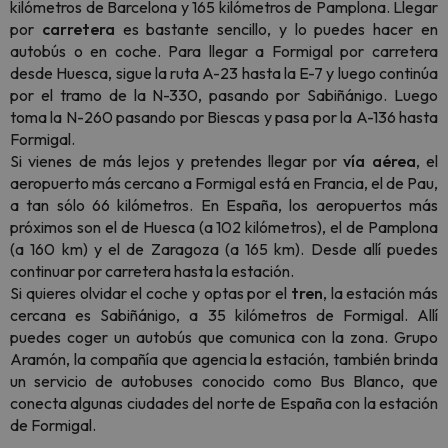
kilómetros de Barcelona y 165 kilómetros de Pamplona. Llegar
por
carretera
es bastante sencillo, y lo puedes hacer en
autobús o en coche. Para llegar a Formigal por carretera
desde Huesca, sigue la ruta A-23 hasta la E-7 y luego continúa
por el tramo de la N-330, pasando por Sabiñánigo. Luego
toma la N-260 pasando por Biescas y pasa por la A-136 hasta
Formigal.
Si vienes de más lejos y pretendes llegar por
vía aérea
, el
aeropuerto más cercano a Formigal está en Francia, el de Pau,
a tan sólo 66 kilómetros. En España, los aeropuertos más
próximos son el de Huesca (a 102 kilómetros), el de Pamplona
(a 160 km) y el de Zaragoza (a 165 km). Desde allí puedes
continuar por carretera hasta la estación.
Si quieres olvidar el coche y optas por el
tren
, la estación más
cercana es Sabiñánigo, a 35 kilómetros de Formigal. Allí
puedes coger un autobús que comunica con la zona. Grupo
Aramón, la compañía que agencia la estación, también brinda
un servicio de autobuses conocido como Bus Blanco, que
conecta algunas ciudades del norte de España con la estación
de Formigal.