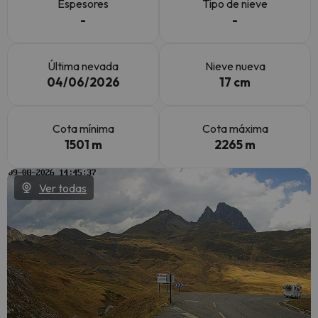
Espesores
Tipo de nieve
-
-
Última nevada
Nieve nueva
04/06/2026
17 cm
Cota mínima
Cota máxima
1501 m
2265 m
Ver todas