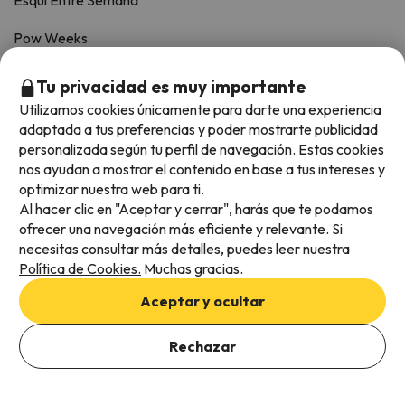
Esquí Entre Semana
Pow Weeks
TOP HOTELES
Tu privacidad es muy importante
Utilizamos cookies únicamente para darte una experiencia
adaptada a tus preferencias y poder mostrarte publicidad
Hoteles Grandvalira
personalizada según tu perfil de navegación. Estas cookies
nos ayudan a mostrar el contenido en base a tus intereses y
Hoteles Vallnord Pal-Arinsal
optimizar nuestra web para ti.
Al hacer clic en "Aceptar y cerrar", harás que te podamos
Hoteles Port Ainé
ofrecer una navegación más eficiente y relevante. Si
Hoteles Baqueira Beret
necesitas consultar más detalles, puedes leer nuestra
Política de Cookies.
Muchas gracias.
Hoteles Sierra Nevada
Aceptar y ocultar
Hoteles Boí Taüll
Rechazar
Últimos hoteles reservados
Ver ofertas