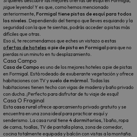
Si quieres descubrir las mejores ofertas de esquí en Formigal,
¡sigue leyendo! Y es que, como hemos mencionado
anteriormente,
Formigal tiene pistas de esquí para todos
los niveles
. Dependiendo del tiempo que lleves esquiando y la
seguridad con la que te sientas, podrás acceder a pistas más
difíciles que otras.
Eso sí, te recomendamos que eches un vistazo a estas
ofertas de hoteles
a pie de pista en Formigal
para que no
pierdas ni un minuto en tu desplazamiento.
Casa Campo
Casa de Campo
es uno de los mejores hoteles a pie de pistas
en Formigal. Está rodeado de exuberante vegetación y ofrece
habitaciones con TV y
suelo de mármol
. Todas las
habitaciones tienen techo con vigas de madera y baño privado
con ducha. ¡Perfecto para disfrutar de tu viaje de esquí!
Casa O Fraginal
Esta
casa rural
ofrece aparcamiento privado gratuito y se
encuentra en una zona ideal para practicar esquí y
senderismo. La casa rural tiene
4 dormitorios
, 1 baño, ropa
de cama, toallas, TV de pantalla plana, zona de comedor,
cocina totalmente equipada y balcón con vistas a la montaña.