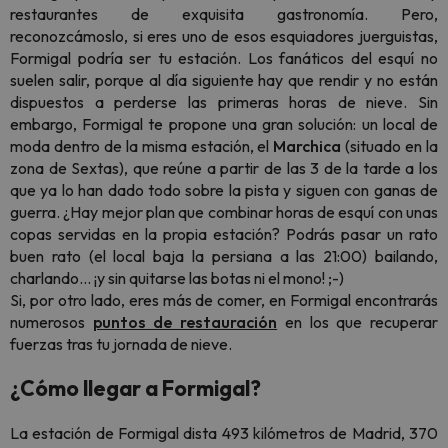
restaurantes de exquisita gastronomía. Pero,
reconozcámoslo, si eres uno de esos esquiadores juerguistas,
Formigal podría ser tu estación.
Los fanáticos del esquí no
suelen salir, porque al día siguiente hay que rendir y no están
dispuestos a perderse las primeras horas de nieve. Sin
embargo, Formigal te propone una gran solución: un local de
moda dentro de la misma estación, el
Marchica
(situado en la
zona de Sextas), que reúne a partir de las 3 de la tarde a los
que ya lo han dado todo sobre la pista y siguen con ganas de
guerra. ¿Hay mejor plan que combinar horas de esquí con unas
copas servidas en la propia estación? Podrás pasar un rato
buen rato (el local baja la persiana a las 21:00) bailando,
charlando… ¡y sin quitarse las botas ni el mono! ;-)
Si, por otro lado, eres más de comer, en Formigal encontrarás
numerosos
puntos de restauración
en los que recuperar
fuerzas tras tu jornada de nieve.
¿Cómo llegar a Formigal?
La estación de Formigal dista 493 kilómetros de Madrid, 370