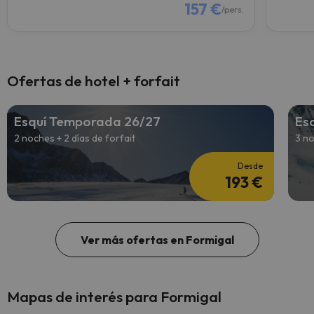
157 €
/pers.
Ofertas de hotel + forfait
Esquí Temporada 26/27
Es
2 noches + 2 días de forfait
3 no
Desde
193 €
Ver más ofertas en Formigal
Mapas de interés para Formigal