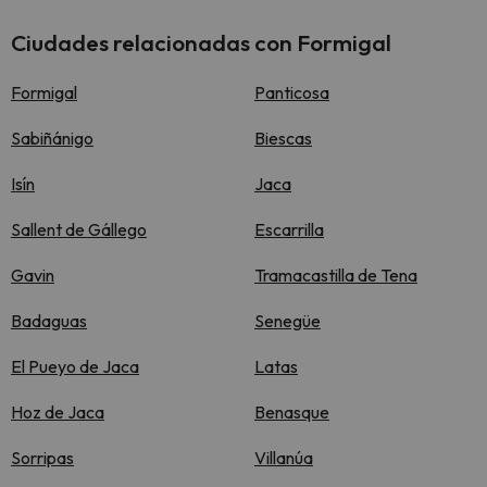
Ciudades relacionadas con Formigal
Formigal
Panticosa
Sabiñánigo
Biescas
Isín
Jaca
Sallent de Gállego
Escarrilla
Gavin
Tramacastilla de Tena
Badaguas
Senegüe
El Pueyo de Jaca
Latas
Hoz de Jaca
Benasque
Sorripas
Villanúa