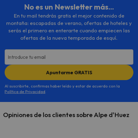
No es un Newsletter más...
En tu mail tendrás gratis el mejor contenido de
montaña: escapadas de verano, ofertas de hoteles y
serás el primero en enterarte cuando empiecen las
ofertas de la nueva temporada de esquí.
Introduce tu email
Apuntarme GRATIS
Al suscribirte, confirmas haber leído y estar de acuerdo con la
Política de Privacidad
.
Opiniones de los clientes sobre Alpe d'Huez