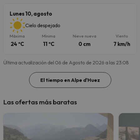
Lunes 10, agosto
Cielo despejado
Máxima
Mínima
Nieve nueva
Viento
24 ºC
11 ºC
0 cm
7 km/h
Última actualización del 06 de Agosto de 2026 a las 23:08
El tiempo en Alpe d'Huez
Las ofertas más baratas