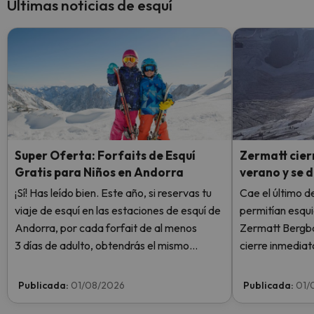
Últimas noticias de esquí
Super Oferta: Forfaits de Esquí
Zermatt cierr
Gratis para Niños en Andorra
verano y se 
¡Sí! Has leído bien. Este año, si reservas tu
Cae el último de
viaje de esquí en las estaciones de esquí de
permitían esqui
Andorra, por cada forfait de al menos
Zermatt Bergba
3 días de adulto, obtendrás el mismo
cierre inmediat
número de días de forfait para 1 niño
Plateau Rosa po
totalmente GRATIS. Entra e infórmate
sin llegar siquie
Publicada:
01/08/2026
Publicada:
01/
aquí.
semana.