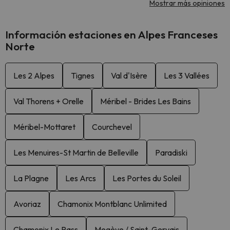
Mostrar más opiniones
Información estaciones en Alpes Franceses
Norte
Les 2 Alpes
Tignes
Val d'Isère
Les 3 Vallées
Val Thorens + Orelle
Méribel - Brides Les Bains
Méribel-Mottaret
Courchevel
Les Menuires-St Martin de Belleville
Paradiski
La Plagne
Les Arcs
Les Portes du Soleil
Avoriaz
Chamonix Montblanc Unlimited
Chamonix Le Pass
Megève / Saint-Gervais