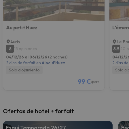
Au petit Huez
L'émer
Auris
Le Bo
8
8.5
15 opiniones
40 o
04/12/26 al 06/12/26
(2 noches)
04/12/2
2 días de forfait en
Alpe d'Huez
2 días de
Solo alojamiento
Solo al
99 €
/pers.
Ofertas de hotel + forfait
Esquí Temporada 26/27
Es