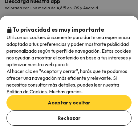
Descarga nuestra app
Valorada con una media de 4,6/5 en iOS y Android.
Tu privacidad es muy importante
Utilizamos cookies únicamente para darte una experiencia
adaptada a tus preferencias y poder mostrarte publicidad
personalizada según tu perfil de navegación. Estas cookies
nos ayudan a mostrar el contenido en base a tus intereses y
optimizar nuestra web para ti.
Al hacer clic en "Aceptar y cerrar", harás que te podamos
Métodos de pago disponibles
ofrecer una navegación más eficiente y relevante. Si
necesitas consultar más detalles, puedes leer nuestra
Política de Cookies.
Muchas gracias.
Aceptar y ocultar
Condiciones generales
Privacidad de datos
Rechazar
Política de cookies
Ver ofertas
Viajes para ti S.L.U. Copyright © Esquiades.com 2002-2026