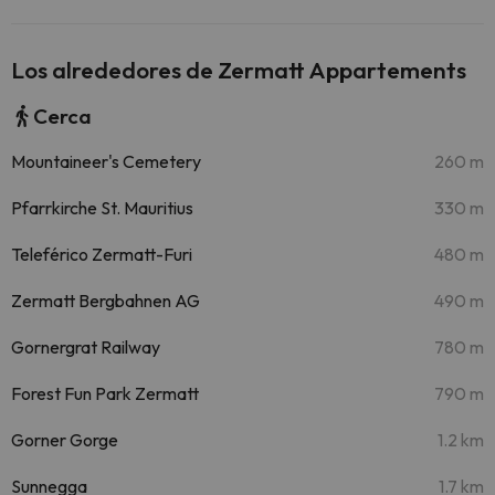
Los alrededores de Zermatt Appartements
Cerca
Mountaineer's Cemetery
260 m
Pfarrkirche St. Mauritius
330 m
Teleférico Zermatt-Furi
480 m
Zermatt Bergbahnen AG
490 m
Gornergrat Railway
780 m
Forest Fun Park Zermatt
790 m
Gorner Gorge
1.2 km
Sunnegga
1.7 km