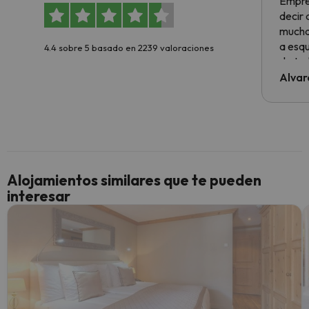
Empre
decir
muchas
a esqu
4.4 sobre 5 basado en 2239 valoraciones
de tod
al cli
Alvar
he ten
culpa 
inmobi
y un t
cancel
cance
Alojamientos similares que te pueden
perfe
interesar
diner
Recom
vacaci
esquia
extra
yo.