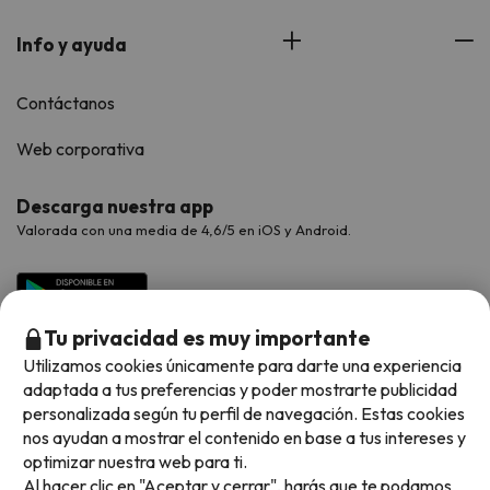
Info y ayuda
Contáctanos
Web corporativa
Descarga nuestra app
Valorada con una media de 4,6/5 en iOS y Android.
Tu privacidad es muy importante
Utilizamos cookies únicamente para darte una experiencia
adaptada a tus preferencias y poder mostrarte publicidad
personalizada según tu perfil de navegación. Estas cookies
nos ayudan a mostrar el contenido en base a tus intereses y
optimizar nuestra web para ti.
Métodos de pago disponibles
Al hacer clic en "Aceptar y cerrar", harás que te podamos