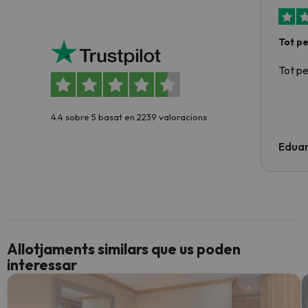
Tot p
Tot p
4.4 sobre 5 basat en 2239 valoracions
Edua
Allotjaments similars que us poden
interessar