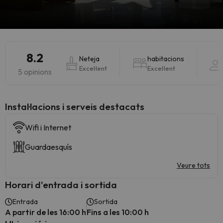
8.2
Neteja
habitacions
Excel·lent
Excel·lent
5 opinions
Instal·lacions i serveis destacats
Wifi i Internet
Guardaesquís
Veure tots
Horari d'entrada i sortida
Entrada
Sortida
A partir de les 16:00 h
Fins a les 10:00 h