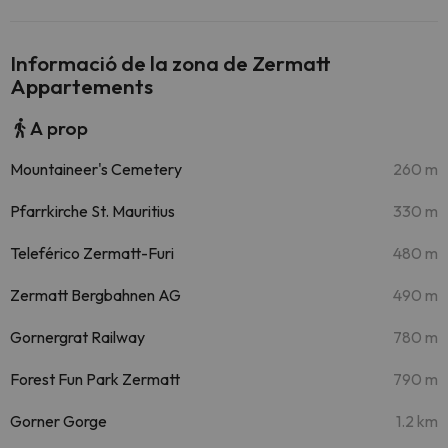
Informació de la zona de Zermatt
Appartements
A prop
Mountaineer's Cemetery
260 m
Pfarrkirche St. Mauritius
330 m
Teleférico Zermatt-Furi
480 m
Zermatt Bergbahnen AG
490 m
Gornergrat Railway
780 m
Forest Fun Park Zermatt
790 m
Gorner Gorge
1.2 km