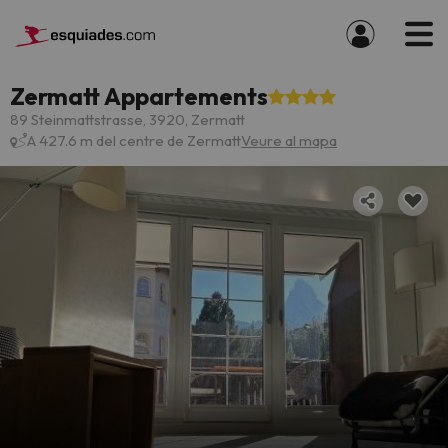
Zermatt Appartements
89 Steinmattstrasse, 3920, Zermatt
A 427.6 m del centre de Zermatt
Veure al mapa