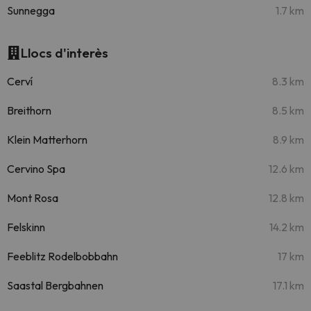
Sunnegga
1.7 km
Llocs d'interès
Cerví
8.3 km
Breithorn
8.5 km
Klein Matterhorn
8.9 km
Cervino Spa
12.6 km
Mont Rosa
12.8 km
Felskinn
14.2 km
Feeblitz Rodelbobbahn
17 km
Saastal Bergbahnen
17.1 km