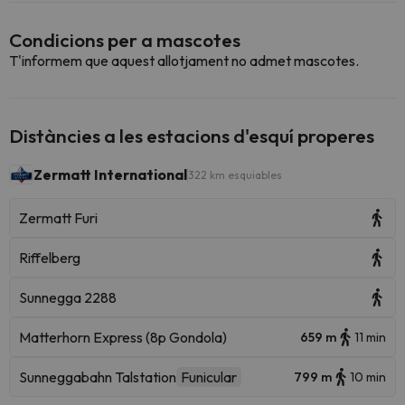
Condicions per a mascotes
T'informem que aquest allotjament no admet mascotes.
Distàncies a les estacions d'esquí properes
Zermatt International
322 km esquiables
Zermatt Furi
Riffelberg
Sunnegga 2288
Matterhorn Express (8p Gondola)
659 m
11 min
Sunneggabahn Talstation
Funicular
799 m
10 min