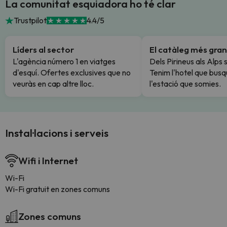
La comunitat esquiadora ho té clar
Trustpilot
4.4/5
Líders al sector
El catàleg més gran
L'agència número 1 en viatges
Dels Pirineus als Alps 
d'esquí. Ofertes exclusives que no
Tenim l'hotel que busq
veuràs en cap altre lloc.
l'estació que somies.
Instal·lacions i serveis
Wifi i Internet
Wi-Fi
Wi-Fi gratuit en zones comuns
Zones comuns