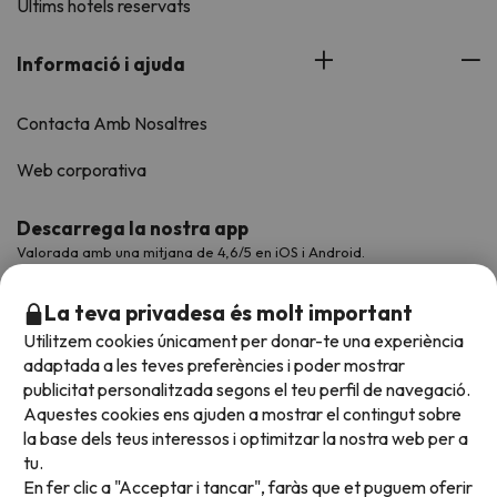
Últims hotels reservats
Informació i ajuda
Contacta Amb Nosaltres
Web corporativa
Descarrega la nostra app
Valorada amb una mitjana de 4,6/5 en iOS i Android.
La teva privadesa és molt important
Utilitzem cookies únicament per donar-te una experiència
adaptada a les teves preferències i poder mostrar
publicitat personalitzada segons el teu perfil de navegació.
Aquestes cookies ens ajuden a mostrar el contingut sobre
la base dels teus interessos i optimitzar la nostra web per a
tu.
En fer clic a "Acceptar i tancar", faràs que et puguem oferir
Acceptem