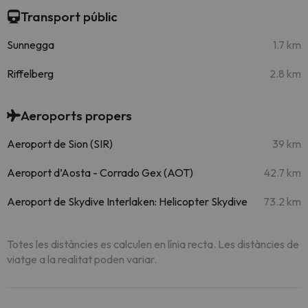
Transport públic
Sunnegga
1.7 km
Riffelberg
2.8 km
Aeroports propers
Aeroport de Sion (SIR)
39 km
Aeroport d’Aosta - Corrado Gex (AOT)
42.7 km
Aeroport de Skydive Interlaken: Helicopter Skydive
73.2 km
Totes les distàncies es calculen en línia recta. Les distàncies de
viatge a la realitat poden variar.