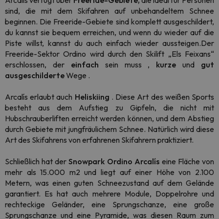
Arcalís verfügt über
Freeride-Gebiete,
die ideal für Personen
sind, die mit dem Skifahren auf unbehandeltem Schnee
beginnen. Die Freeride-Gebiete sind komplett ausgeschildert,
du kannst sie bequem erreichen, und wenn du wieder auf die
Piste willst, kannst du auch einfach wieder aussteigen.Der
Freeride-Sektor Ordino wird durch den Skilift „Els Feixans“
erschlossen, der
einfach
sein muss ,
kurze
und
gut
ausgeschilderte
Wege .
Arcalís erlaubt auch
Heliskiing
. Diese Art des weißen Sports
besteht aus dem Aufstieg zu Gipfeln, die nicht mit
Hubschrauberliften erreicht werden können, und dem Abstieg
durch Gebiete mit jungfräulichem Schnee. Natürlich wird diese
Art des Skifahrens von erfahrenen Skifahrern praktiziert.
Schließlich hat der
Snowpark
Ordino
Arcalís
eine Fläche von
mehr als 15.000 m2 und liegt auf einer Höhe von 2.100
Metern, was einen guten Schneezustand auf dem Gelände
garantiert. Es hat auch mehrere Module, Doppelrohre und
rechteckige Geländer, eine Sprungschanze, eine große
Sprungschanze und eine Pyramide, was diesen Raum zum