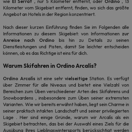
wie
El Serrat
, nur 5 Kilometer entfernt, oder
Ordino
, 13
Kilometer vom Skigebiet entfernt, finden, wo sich das größte
Angebot an Hotels in der Region konzentriert.
Nach dieser kurzen Einführung finden Sie im Folgenden alle
Informationen zu diesem Skigebiet: von Informationen
zur
Anreise nach Ordino
bis hin zu Details zu seinen
Dienstleistungen und Pisten, damit Sie leichter entscheiden
können, ob es das Richtige ist eins für dich.
Warum Skifahren in Ordino Arcalís?
Ordino Arcalís
ist eine sehr
vielseitige
Station. Es verfügt
über Zimmer für alle Niveaus und bietet eine Vielzahl von
Bereichen zum Üben verschiedener Arten des Skifahrens und
Snowboardens
, insbesondere zum Üben seiner extremsten
Varianten. Wie wir bereits erwähnt haben, liegt sein Charme
in
seiner praktisch intakten Landschaft und seiner privilegierten
Lage
. Hier sind einige Gründe, warum wir Arcalís als ein
Skigebiet betrachten, das bei der Auswahl eines Ziels für die
Ausübung Ihres Lieblingswintersports berücksichtigt werden