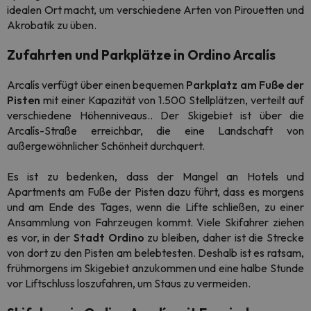
idealen Ort macht, um verschiedene Arten von Pirouetten und
Akrobatik zu üben.
Zufahrten und Parkplätze in Ordino Arcalís
Arcalís verfügt über einen bequemen
Parkplatz
am Fuße der
Pisten
mit einer Kapazität von 1.500 Stellplätzen, verteilt auf
verschiedene Höhenniveaus.. Der Skigebiet ist über die
Arcalís-Straße erreichbar, die eine Landschaft von
außergewöhnlicher Schönheit durchquert.
Es ist zu bedenken, dass der Mangel an Hotels und
Apartments am Fuße der Pisten dazu führt, dass es morgens
und am Ende des Tages, wenn die Lifte schließen, zu einer
Ansammlung von Fahrzeugen kommt. Viele Skifahrer ziehen
es vor, in der
Stadt Ordino
zu bleiben, daher ist die Strecke
von dort zu den Pisten am belebtesten. Deshalb ist es ratsam,
frühmorgens im Skigebiet anzukommen und eine halbe Stunde
vor Liftschluss loszufahren, um Staus zu vermeiden.