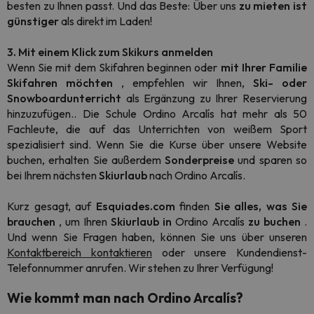
besten zu Ihnen passt. Und das Beste: Über uns
zu mieten ist
günstiger
als direkt im Laden!
3. Mit einem Klick zum Skikurs anmelden
Wenn Sie mit dem Skifahren beginnen oder
mit Ihrer Familie
Skifahren möchten
, empfehlen wir Ihnen,
Ski- oder
Snowboardunterricht
als Ergänzung zu Ihrer Reservierung
hinzuzufügen.. Die Schule Ordino Arcalís hat mehr als 50
Fachleute, die auf das Unterrichten von weißem Sport
spezialisiert sind. Wenn Sie die Kurse über unsere Website
buchen, erhalten Sie außerdem
Sonderpreise
und sparen so
bei Ihrem nächsten
Skiurlaub
nach Ordino Arcalís.
Kurz gesagt, auf
Esquiades.com
finden
Sie alles, was Sie
brauchen
, um Ihren
Skiurlaub
in
Ordino Arcalís
zu
buchen
.
Und wenn Sie Fragen haben, können Sie uns über unseren
Kontaktbereich kontaktieren
oder unsere Kundendienst-
Telefonnummer anrufen. Wir stehen zu Ihrer Verfügung!
Wie kommt man nach Ordino Arcalís?