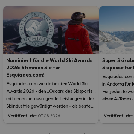
Nominiert für die World Ski Awards
Super Skirab
2026: Stimmen Sie für
Skipässe für
Esquiades.com!
Esquiades.com 
Esquiades.com wurde bei den World Ski
in Andorra
für
Awards 2026 - den „Oscars des Skisports“,
Für jeden Erwa
mit denen herausragende Leistungen in der
einen 4-Tages-S
Skiindustrie gewürdigt werden - als bester
einen kostenlos
Skiurlaubveranstalter der Welt nominiert.
mehr.
Veröffentlicht:
07.08.2026
Veröffentlicht:
Stimmen Sie jetzt ab und helfen Sie uns, den
ersten Platz zu erreichen!