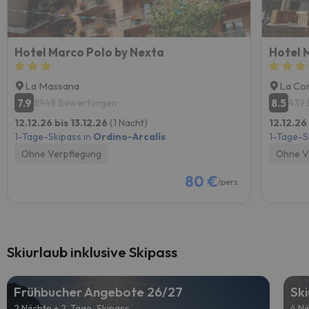
Hotel Marco Polo by Nexta
Hotel 
La Massana
La Cor
7.9
8.5
8948 Bewertungen
439
12.12.26 bis 13.12.26
(1 Nacht)
12.12.26
1-Tage-Skipass in
Ordino-Arcalís
1-Tage-S
Ohne Verpflegung
Ohne V
80 €
/pers.
Skiurlaub inklusive Skipass
Frühbucher Angebote 26/27
Sk
2 Nächte + 2-Tage-Skipass
4 Nä