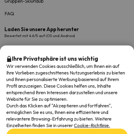
Gruppen-Skiurlaub
FAQ
Laden Sie unsere App herunter
Bewertet mit 4.6/5 auf iOS und Android.
Ihre Privatsphäre ist uns wichtig
Wir verwenden Cookies ausschließlich, um Ihnen ein auf
Ihre Vorlieben zugeschnittenes Nutzungserlebnis zu bieten
und Ihnen personalisierte Werbung basierend auf Ihrem
Profil anzuzeigen. Diese Cookies helfen uns, Inhalte
entsprechend Ihren Interessen darzustellen und unsere
Website für Sie zu optimieren.
Verfügbare Zahlungsarten
Durch das Klicken auf "Akzeptieren und fortfahren",
ermöglichen Sie es uns, Ihnen eine effizientere und
relevantere Browsing-Erfahrung zu bieten. Weitere
Einzelheiten finden Sie in unserer
Cookie-Richtlinie.