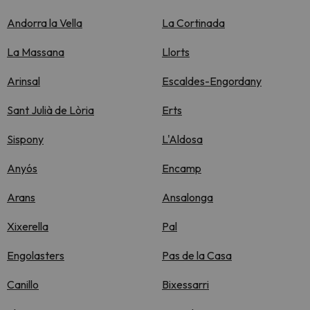
Andorra la Vella
La Cortinada
La Massana
Llorts
Arinsal
Escaldes-Engordany
Sant Julià de Lòria
Erts
Sispony
L'Aldosa
Anyós
Encamp
Arans
Ansalonga
Xixerella
Pal
Engolasters
Pas de la Casa
Canillo
Bixessarri