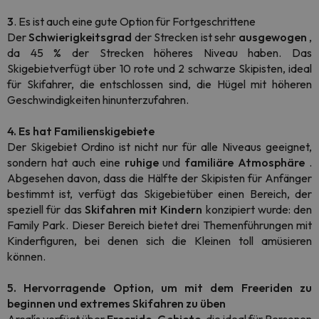
3
. Es ist auch eine gute Option für Fortgeschrittene
Der
Schwierigkeitsgrad
der Strecken ist sehr
ausgewogen
,
da 45 % der Strecken höheres Niveau haben. Das
Skigebietverfügt über 10 rote und 2 schwarze Skipisten, ideal
für Skifahrer, die entschlossen sind, die Hügel mit höheren
Geschwindigkeiten hinunterzufahren.
4. Es hat Familienskigebiete
Der Skigebiet Ordino ist nicht nur für alle Niveaus geeignet,
sondern hat auch eine
ruhige
und
familiäre
Atmosphäre
.
Abgesehen davon, dass die Hälfte der Skipisten für Anfänger
bestimmt ist, verfügt das Skigebietüber einen Bereich, der
speziell für das
Skifahren
mit Kindern
konzipiert wurde: den
Family Park. Dieser Bereich bietet drei Themenführungen mit
Kinderfiguren, bei denen sich die Kleinen toll amüsieren
können.
5. Hervorragende Option, um mit dem Freeriden zu
beginnen und extremes Skifahren zu üben