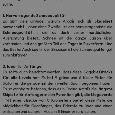
sollte:
1. Hervorragende Schneequalität
Es gibt viele Gründe, warum Arcalís sich als
Skigebiet
hervorhebt
, aber ohne Zweifel ist der herausragendste die
Schneequalität
,
die es dank seiner nordöstlichen
Ausrichtung bietet.. Schnee ist die ganze Saison über
vorhanden und den größten Teil des Tages in Pulverform. Und
das Beste: Auch spät in der Skisaison ist die Schneequalität gut
zum Skifahren.
2. Ideal für Anfänger
Es sollte auch beachtet werden, dass diese Skigebiet
Tracks
für alle Levels
hat. Es hat 9 grüne und 6 blaue Pisten für
Skifahrer, die gerade mit dem weißen Sport begonnen haben.
Es ist wichtig zu betonen, dass es in Ordino Arcalís die
längste
Skipiste
für
Anfänger
in den
Pyrenäen gibt, die Megaverde
.
Mit einer Strecke von 8 Kilometern bietet diese Piste die
Möglichkeit für Skianfänger, das Erlernte zu üben und einen
einfachen und sicheren Abschnitt hinunterzurutschen.