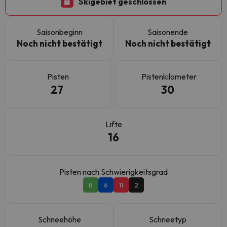
Skigebiet geschlossen
Saisonbeginn
Saisonende
Noch nicht bestätigt
Noch nicht bestätigt
Pisten
Pistenkilometer
27
30
Lifte
16
Pisten nach Schwierigkeitsgrad
8
6
11
2
Schneehöhe
Schneetyp