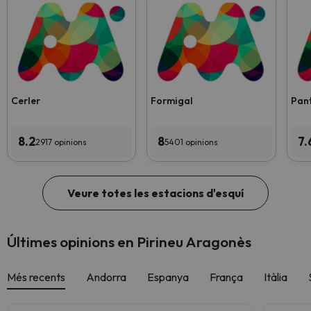
Cerler
Formigal
Pan
8.2
8
7.
2917 opinions
5401 opinions
Veure totes les estacions d'esquí
Últimes opinions en Pirineu Aragonès
Més recents
Andorra
Espanya
França
Itàlia