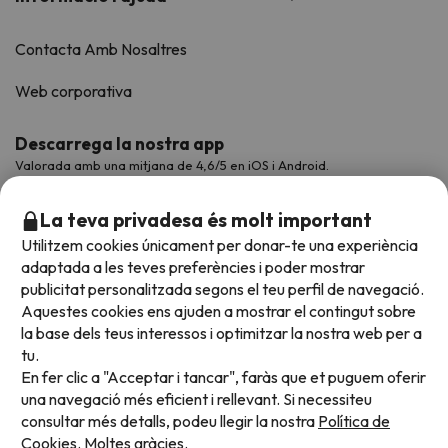
Contacta Amb Nosaltres
Web corporativa
Descarrega la nostra app
Valorada amb una mitjana de 4,6/5 en iOS i Android.
La teva privadesa és molt important
Utilitzem cookies únicament per donar-te una experiència
adaptada a les teves preferències i poder mostrar
publicitat personalitzada segons el teu perfil de navegació.
Aquestes cookies ens ajuden a mostrar el contingut sobre
la base dels teus interessos i optimitzar la nostra web per a
tu.
En fer clic a "Acceptar i tancar", faràs que et puguem oferir
Acceptem
una navegació més eficient i rellevant. Si necessiteu
consultar més detalls, podeu llegir la nostra
Política de
Cookies.
Moltes gràcies.