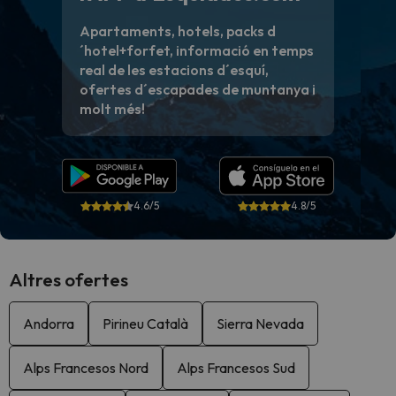
Apartaments, hotels, packs d
´hotel+forfet, informació en temps
real de les estacions d´esquí,
ofertes d´escapades de muntanya i
molt més!
4.6/5
4.8/5
Altres ofertes
Andorra
Pirineu Català
Sierra Nevada
Alps Francesos Nord
Alps Francesos Sud