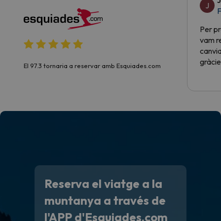
J
J
F
Per pr
vam re
canvia
gràcie
El 97.3 tornaria a reservar amb Esquiades.com
Reserva el viatge a la
muntanya a través de
l'APP d'Esquiades.com