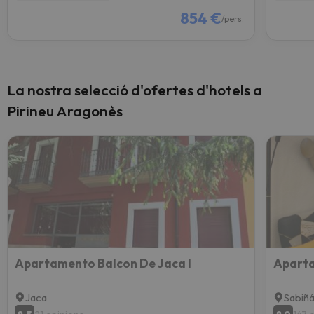
854 €
/pers.
La nostra selecció d'ofertes d'hotels a
Pirineu Aragonès
Apartamento Balcon De Jaca I
Aparta
Jaca
Sabiñ