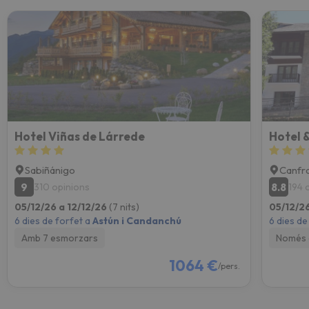
Hotel Viñas de Lárrede
Hotel &
Sabiñánigo
Canfr
9
8.8
310 opinions
194 
05/12/26 a 12/12/26
(7 nits)
05/12/26
6 dies de forfet a
Astún i Candanchú
6 dies de
Amb 7 esmorzars
Només 
1064 €
/pers.