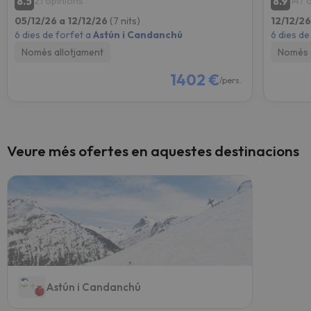
8.5
8.9
21 opinions
147 
05/12/26 a 12/12/26
(7 nits)
12/12/26
6 dies de forfet a
Astún i Candanchú
6 dies de
Només allotjament
Només 
1402 €
/pers.
Veure més ofertes en aquestes destinacions
Astún i Candanchú