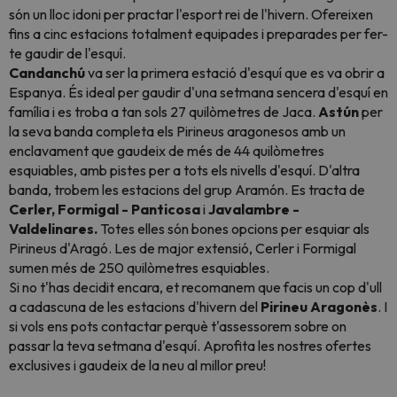
són un lloc idoni per practar l'esport rei de l'hivern. Ofereixen
fins a cinc estacions totalment equipades i preparades per fer-
te gaudir de l'esquí.
Candanchú
va ser la primera estació d'esquí que es va obrir a
Espanya. És ideal per gaudir d'una setmana sencera d'esquí en
família i es troba a tan sols 27 quilòmetres de Jaca.
Astún
per
la seva banda completa els Pirineus aragonesos amb un
enclavament que gaudeix de més de 44 quilòmetres
esquiables, amb pistes per a tots els nivells d'esquí. D'altra
banda, trobem les estacions del grup Aramón. Es tracta de
Cerler, Formigal - Panticosa
i
Javalambre -
Valdelinares.
Totes elles són bones opcions per esquiar als
Pirineus d'Aragó. Les de major extensió, Cerler i Formigal
sumen més de 250 quilòmetres esquiables.
Si no t'has decidit encara, et recomanem que facis un cop d'ull
a cadascuna de les estacions d'hivern del
Pirineu Aragonès
. I
si vols ens pots contactar perquè t'assessorem sobre on
passar la teva setmana d'esquí. Aprofita les nostres ofertes
exclusives i gaudeix de la neu al millor preu!