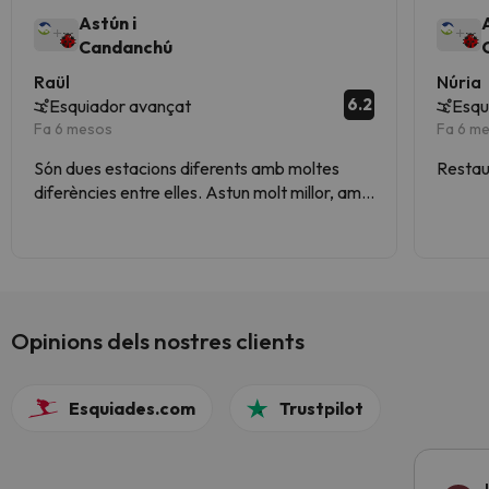
Astún i
Candanchú
Raül
Núria
6.2
Esquiador avançat
Esqu
Fa 6 mesos
Fa 6 m
Són dues estacions diferents amb moltes
Restau
diferències entre elles. Astun molt millor, amb
remuntadors eficaços i, en general, correcte.
Opinions dels nostres clients
Esquiades.com
Trustpilot