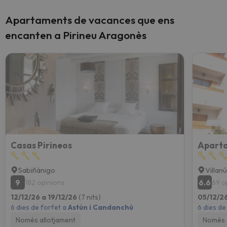
Apartaments de vacances que ens
encanten a Pirineu Aragonès
Casas Pirineos
Aparta
Sabiñánigo
Villan
9
6.6
182 opinions
69 o
12/12/26 a 19/12/26
(7 nits)
05/12/26
6 dies de forfet a
Astún i Candanchú
6 dies de
Només allotjament
Només 