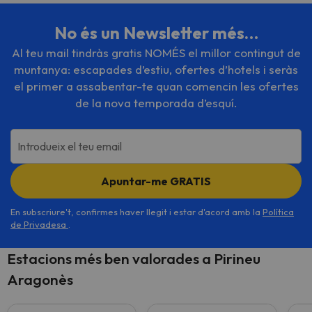
No és un Newsletter més…
Al teu mail tindràs gratis NOMÉS el millor contingut de
muntanya: escapades d’estiu, ofertes d’hotels i seràs
el primer a assabentar-te quan comencin les ofertes
de la nova temporada d’esquí.
Introdueix el teu email
Apuntar-me GRATIS
En subscriure't, confirmes haver llegit i estar d'acord amb la
Política
de Privadesa
.
Estacions més ben valorades a Pirineu
Aragonès