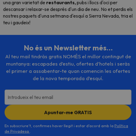
una gran varietat de
restaurants,
pubs i llocs d'oci per
descansar i relaxar-se després d'un dia de neu. No et perdis els
nostres paquets d'una setmana d'esquí a Sierra Nevada, tria el
teu i gaudeix!
No és un Newsletter més…
Al teu mail tindràs gratis NOMÉS el millor contingut de
muntanya: escapades d’estiu, ofertes d’hotels i seràs
el primer a assabentar-te quan comencin les ofertes
de la nova temporada d’esquí.
Introdueix el teu email
Apuntar-me GRATIS
En subscriure't, confirmes haver llegit i estar d'acord amb la
Política
de Privadesa
.