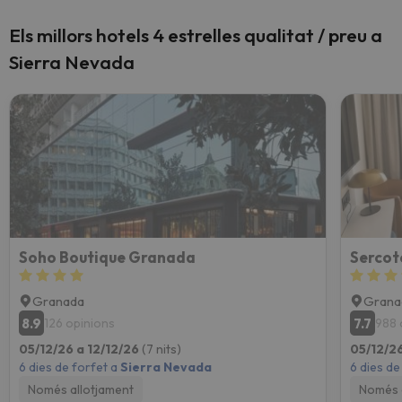
Els millors hotels 4 estrelles qualitat / preu a
Sierra Nevada
Soho Boutique Granada
Sercot
Granada
Grana
8.9
7.7
126 opinions
988 
05/12/26 a 12/12/26
(7 nits)
05/12/26
6 dies de forfet a
Sierra Nevada
6 dies de
Només allotjament
Només 