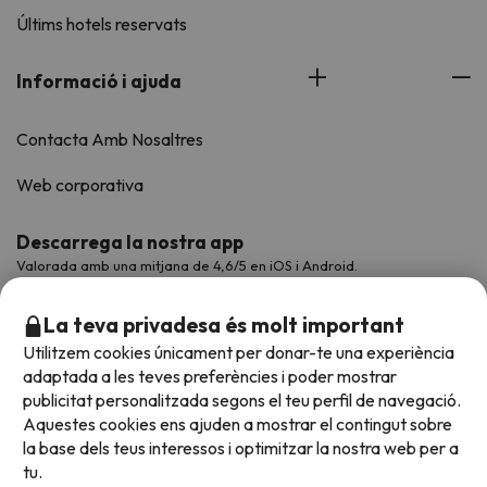
Últims hotels reservats
Informació i ajuda
Contacta Amb Nosaltres
Web corporativa
Descarrega la nostra app
Valorada amb una mitjana de 4,6/5 en iOS i Android.
La teva privadesa és molt important
Utilitzem cookies únicament per donar-te una experiència
adaptada a les teves preferències i poder mostrar
publicitat personalitzada segons el teu perfil de navegació.
Aquestes cookies ens ajuden a mostrar el contingut sobre
la base dels teus interessos i optimitzar la nostra web per a
tu.