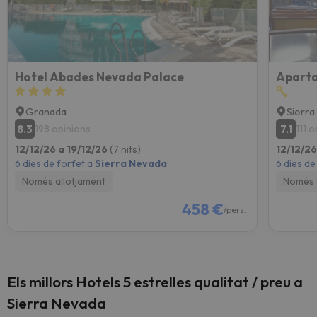
Hotel Abades Nevada Palace
Aparta
Granada
Sierr
8.3
7.1
198 opinions
111 
12/12/26 a 19/12/26
(7 nits)
12/12/26
6 dies de forfet a
Sierra Nevada
6 dies de
Només allotjament
Només 
458 €
/pers.
Els millors Hotels 5 estrelles qualitat / preu a
Sierra Nevada