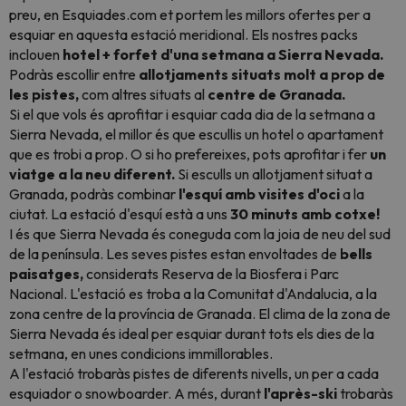
preu, en Esquiades.com et portem les millors ofertes per a
esquiar en aquesta estació meridional. Els nostres packs
inclouen
hotel + forfet d'una setmana a Sierra Nevada.
Podràs escollir entre
allotjaments situats molt a prop de
les pistes,
com altres situats al
centre de Granada.
Si el que vols és aprofitar i esquiar cada dia de la setmana a
Sierra Nevada, el millor és que escullis un hotel o apartament
que es trobi a prop. O si ho prefereixes, pots aprofitar i fer
un
viatge a la neu diferent.
Si esculls un allotjament situat a
Granada, podràs combinar
l'esquí amb visites d'oci
a la
ciutat. La estació d'esquí està a uns
30 minuts amb cotxe!
I és que Sierra Nevada és coneguda com la joia de neu del sud
de la península. Les seves pistes estan envoltades de
bells
paisatges,
considerats Reserva de la Biosfera i Parc
Nacional. L'estació es troba a la Comunitat d'Andalucia, a la
zona centre de la província de Granada. El clima de la zona de
Sierra Nevada és ideal per esquiar durant tots els dies de la
setmana, en unes condicions immillorables.
A l'estació trobaràs pistes de diferents nivells, un per a cada
esquiador o snowboarder. A més, durant
l'après-ski
trobaràs