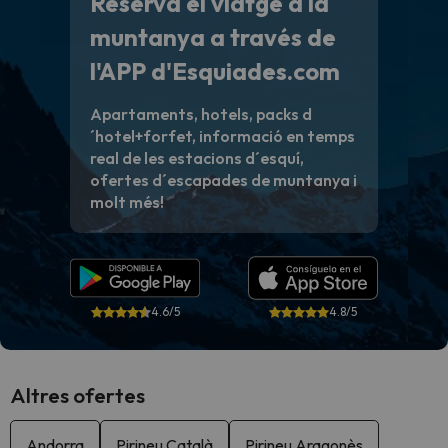
Reserva el viatge a la
muntanya a través de
l'APP d'Esquiades.com
Apartaments, hotels, packs d
´hotel+forfet, informació en temps
real de les estacions d´esquí,
ofertes d´escapades de muntanya i
molt més!
4.6/5
4.8/5
Altres ofertes
Andorra
Pirineu Català
Pirineu Aragonès