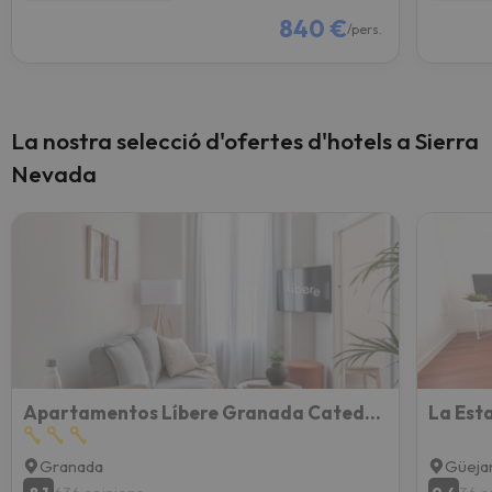
840 €
/pers.
La nostra selecció d'ofertes d'hotels a Sierra
Nevada
Apartamentos Líbere Granada Catedral
La Est
Granada
Güejar