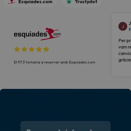
Esquiades.com
Trustpilot
J
J
F
Per pr
vam re
canvia
gràcie
El 97.3 tornaria a reservar amb Esquiades.com