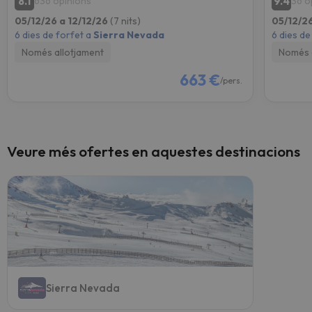
8.1
9.4
636 opinions
36 o
05/12/26 a 12/12/26
(7 nits)
05/12/26
6 dies de forfet a
Sierra Nevada
6 dies de
Només allotjament
Només 
663 €
/pers.
Veure més ofertes en aquestes destinacions
Sierra Nevada