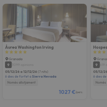
Áurea Washington Irving
Granada
Grana
9
9
3099 opinions
619 
05/12/26 a 12/12/26
(7 nits)
05/12/26
6 dies de forfet a
Sierra Nevada
6 dies de
Només allotjament
Només 
1027 €
/pers.