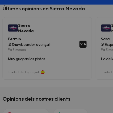
Últimes opinions en Sierra Nevada
Sierra
Nevada
Fermin
Sara
9.4
Snowboarder avançat
Esqu
Fa 3 mesos
Fa 3 m
Muy guapas las pistas
La de 
Traduït del Espanyol
Traduït
Opinions dels nostres clients