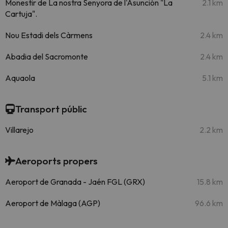
Monestir de La nostra Senyora de l'Asunción "La
2.1 km
Cartuja".
Nou Estadi dels Càrmens
2.4 km
Abadia del Sacromonte
2.4 km
Aquaola
5.1 km
Transport públic
Villarejo
2.2 km
Aeroports propers
Aeroport de Granada - Jaén FGL (GRX)
15.8 km
Aeroport de Màlaga (AGP)
96.6 km