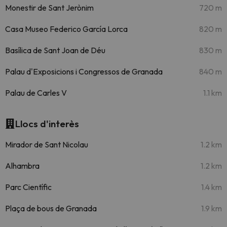
Monestir de Sant Jerònim
720 m
Casa Museo Federico García Lorca
820 m
Basílica de Sant Joan de Déu
830 m
Palau d'Exposicions i Congressos de Granada
840 m
Palau de Carles V
1.1 km
Llocs d'interès
Mirador de Sant Nicolau
1.2 km
Alhambra
1.2 km
Parc Científic
1.4 km
Plaça de bous de Granada
1.9 km