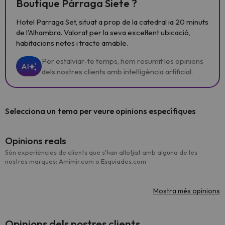
Boutique Párraga Siete ?
Hotel Parraga Set, situat a prop de la catedral ia 20 minuts
de l'Alhambra. Valorat per la seva excel·lent ubicació,
habitacions netes i tracte amable.
Per estalviar-te temps, hem resumit les opinions
AI
dels nostres clients amb intel·ligència artificial.
Selecciona un tema per veure opinions específiques
Opinions reals
Són experiències de clients que s'han allotjat amb alguna de les
nostres marques: Amimir.com o Esquiades.com
Mostra més opinions
Opinions dels nostres clients