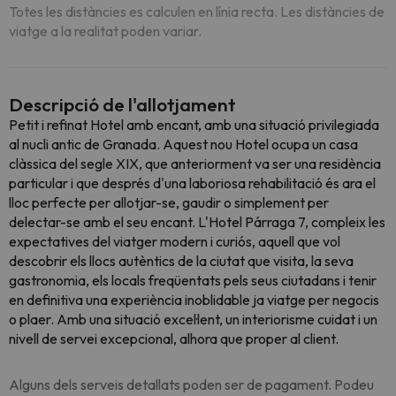
Totes les distàncies es calculen en línia recta. Les distàncies de
viatge a la realitat poden variar.
Descripció de l'allotjament
Petit i refinat Hotel amb encant, amb una situació privilegiada
al nucli antic de Granada. Aquest nou Hotel ocupa un casa
clàssica del segle XIX, que anteriorment va ser una residència
particular i que després d'una laboriosa rehabilitació és ara el
lloc perfecte per allotjar-se, gaudir o simplement per
delectar-se amb el seu encant. L'Hotel Párraga 7, compleix les
expectatives del viatger modern i curiós, aquell que vol
descobrir els llocs autèntics de la ciutat que visita, la seva
gastronomia, els locals freqüentats pels seus ciutadans i tenir
en definitiva una experiència inoblidable ja viatge per negocis
o plaer. Amb una situació excel·lent, un interiorisme cuidat i un
nivell de servei excepcional, alhora que proper al client.
Alguns dels serveis detallats poden ser de pagament. Podeu