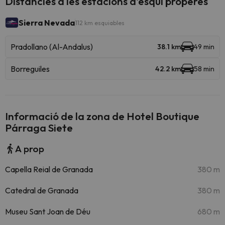
Distàncies a les estacions d'esquí properes
Sierra Nevada
112 km esquiables
Pradollano (Al-Andalus)
38.1 km
49 min
Borreguiles
42.2 km
58 min
Informació de la zona de Hotel Boutique
Párraga Siete
A prop
Capella Reial de Granada
380 m
Catedral de Granada
380 m
Museu Sant Joan de Déu
680 m