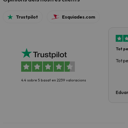
Trustpilot
Esquiades.com
Tot p
Tot p
4.4 sobre 5 basat en 2239 valoracions
Edua