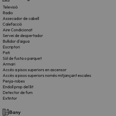
Televisió
Radio
Assecador de cabell
Calefacció
Aire Condicionat
Servei de despertador
Bullidor d'aigua
Escriptori
Pati
Sòl de fusta o parquet
Armari
Accés a pisos superiors en ascensor
Accés a pisos superiors només mitjançant escales
Penja-robes
Endoll prop del llit
Detector de fum
Extintor
Bany