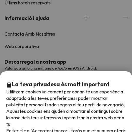
Últims hotels reservats
Informació i ajuda
Contacta Amb Nosaltres
Web corporativa
Descarrega la nostra app
Valorada amb una mitjana de 4,6/5 en iOS i Android.
La teva privadesa és molt important
Utilitzem cookies únicament per donar-te una experiència
adaptada a les teves preferències i poder mostrar
publicitat personalitzada segons el teu perfil de navegació.
Aquestes cookies ens ajuden a mostrar el contingut sobre
la base dels teus interessos i optimitzar la nostra web per a
tu.
En fer clic a "Acceptar i tancar", faràs que et puguem oferir