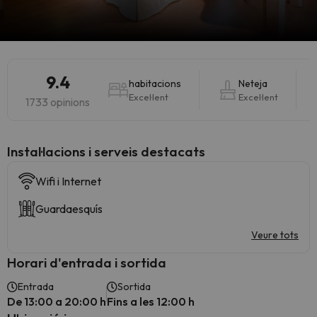
9.4
habitacions
Neteja
Excel·lent
Excel·lent
1733 opinions
Instal·lacions i serveis destacats
Wifi i Internet
Guardaesquís
Veure tots
Horari d'entrada i sortida
Entrada
Sortida
De 13:00 a 20:00 h
Fins a les 12:00 h