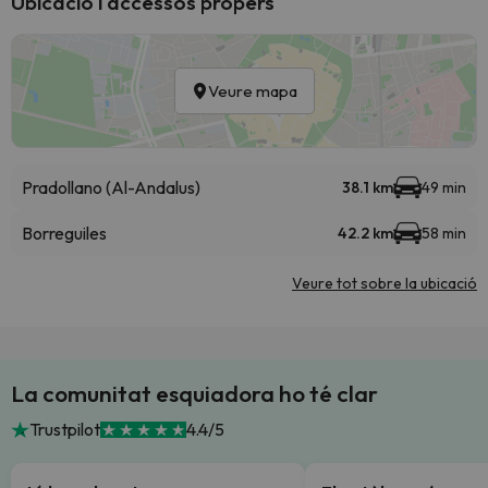
Ubicació i accessos propers
Veure mapa
Pradollano (Al-Andalus)
38.1 km
49 min
Borreguiles
42.2 km
58 min
Veure tot sobre la ubicació
La comunitat esquiadora ho té clar
Trustpilot
4.4/5