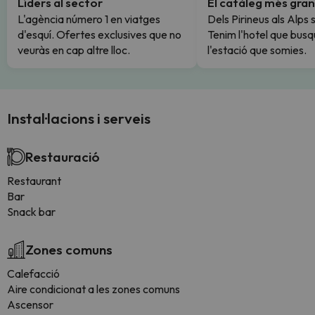
Líders al sector
El catàleg més gran
L'agència número 1 en viatges
Dels Pirineus als Alps 
d'esquí. Ofertes exclusives que no
Tenim l'hotel que busq
veuràs en cap altre lloc.
l'estació que somies.
Instal·lacions i serveis
Restauració
Restaurant
Bar
Snack bar
Zones comuns
Calefacció
Aire condicionat a les zones comuns
Ascensor