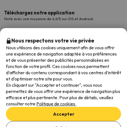
Téléchargez notre application
Noté avec une moyenne de 4,6/5 sur iOS et Android.
Nous respectons votre vie privée
Nous utilisons des cookies uniquement afin de vous offrir
une expérience de navigation adaptée à vos préférences
et de vous présenter des publicités personnalisées en
fonction de votre profil. Ces cookies nous permettent
d’afficher du contenu correspondant à vos centres d’intérêt
et d’optimiser notre site pour vous.
Modes de paiement disponibles
En cliquant sur "Accepter et continuer", vous nous
permettez de vous offrir une expérience de navigation plus
efficace et plus pertinente. Pour plus de détails, veuillez
consulter notre
Politique de cookies.
Conditions générales d'utilisation
Accepter
Protection des données
Ajouter des dates pour vérifier la disponibilité
Politique en matière de cookies