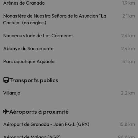
Arènes de Granada
1.9 km
Monastère de Nuestra Señora de la Asunción "La
2.1 km
Cartuja" (en anglais)
Nouveau stade de Los Cármenes
2.4 km
Abbaye du Sacromonte
2.4 km
Parc aquatique Aquaola
5.1 km
Transports publics
Villarejo
2.2 km
Aéroports à proximité
Aéroport de Granada - Jaén F.G.L (GRX)
15.8 km
Aéroport de Malaga (AGP)
96.6 km