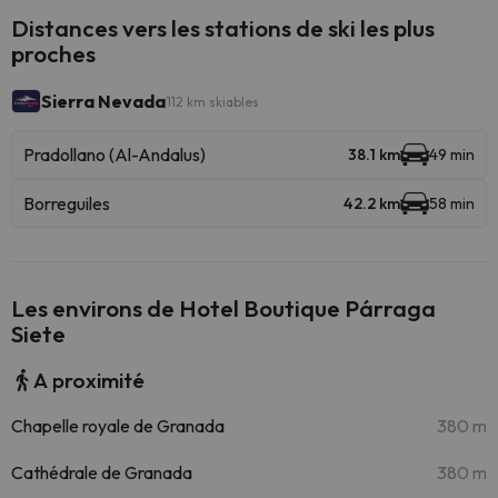
Distances vers les stations de ski les plus
proches
Sierra Nevada
112 km skiables
Pradollano (Al-Andalus)
38.1 km
49 min
Borreguiles
42.2 km
58 min
Les environs de Hotel Boutique Párraga
Siete
A proximité
Chapelle royale de Granada
380 m
Cathédrale de Granada
380 m