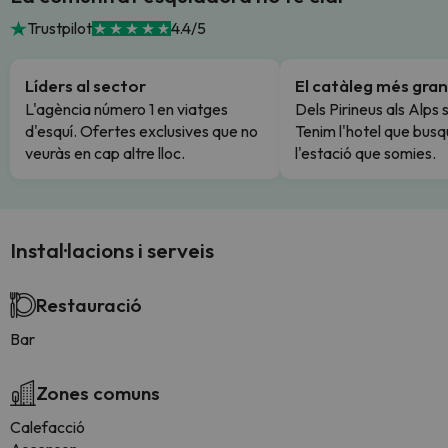
Trustpilot
4.4/5
Líders al sector
El catàleg més gran
L'agència número 1 en viatges
Dels Pirineus als Alps 
d'esquí. Ofertes exclusives que no
Tenim l'hotel que busq
veuràs en cap altre lloc.
l'estació que somies.
Instal·lacions i serveis
Restauració
Bar
Zones comuns
Calefacció