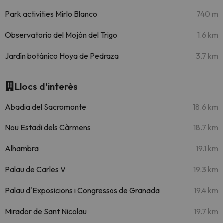
Park activities Mirlo Blanco
740 m
Observatorio del Mojón del Trigo
1.6 km
Jardín botánico Hoya de Pedraza
3.7 km
Llocs d'interès
Abadia del Sacromonte
18.6 km
Nou Estadi dels Càrmens
18.7 km
Alhambra
19.1 km
Palau de Carles V
19.3 km
Palau d'Exposicions i Congressos de Granada
19.4 km
Mirador de Sant Nicolau
19.7 km