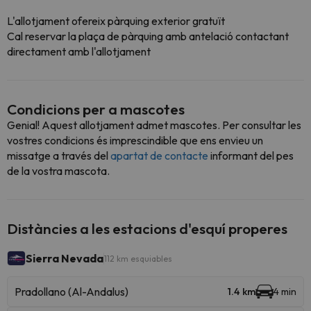
L'allotjament ofereix pàrquing exterior gratuït
Cal reservar la plaça de pàrquing amb antelació contactant
directament amb l'allotjament
Condicions per a mascotes
Genial! Aquest allotjament admet mascotes. Per consultar les
vostres condicions és imprescindible que ens envieu un
missatge a través del
apartat de contacte
informant del pes
de la vostra mascota.
Distàncies a les estacions d'esquí properes
Sierra Nevada
112 km esquiables
Pradollano (Al-Andalus)
1.4 km
4 min