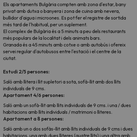
Els apartaments Bulgària compten amb zona d'estar, bany
privat amb dutxa o banyera i zona de cuina amb nevera,
bullidor d'aigua i microones. Es pot fer el registre de sortida
més tard de l'habitual, per un suplement.
El complex de Bulgària és a 5 minuts a peu dels restaurants
més populars de la localitat i dels animats bars.
Granada és a 45 minuts amb cotxe o amb autobús i ofereix
servei regular d'autobusos entre l'estació i el centre de la
ciutat.
Estudi 2/5 persones:
Saló amb llitera i llit supletori a sota, sofà-llit amb dos llits
individuals de 9 cms.
Apartament 4/6 persones:
Saló amb un sofà-llit amb llits individuals de 9 cms. i una / dues
habitacions amb llits individuals / matrimoni o lliteres.
Apartament a 8 persones:
Saló amb un o dos sofàs-llit amb llits individuals de 9 cms i dues
habitacions, una amb dues lliteres (quatre llits) i una altra amb