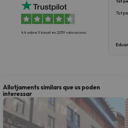
Tot p
Tot p
4.4 sobre 5 basat en 2239 valoracions
Edua
Allotjaments similars que us poden
interessar