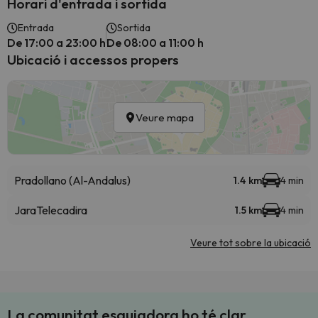
Horari d'entrada i sortida
Entrada
Sortida
De 17:00 a 23:00 h
De 08:00 a 11:00 h
Ubicació i accessos propers
Veure mapa
Pradollano (Al-Andalus)
1.4 km
4 min
Jara
Telecadira
1.5 km
4 min
Veure tot sobre la ubicació
La comunitat esquiadora ho té clar