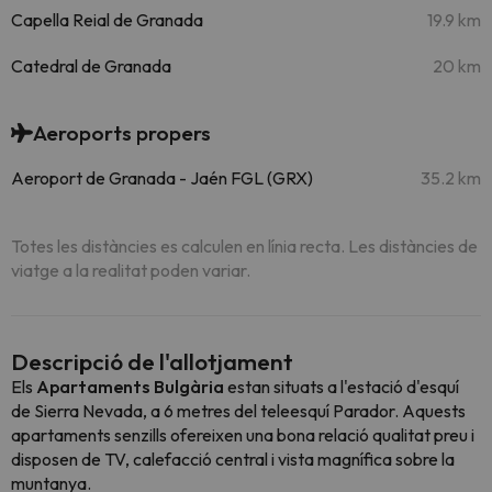
Capella Reial de Granada
19.9 km
Catedral de Granada
20 km
Aeroports propers
Aeroport de Granada - Jaén FGL (GRX)
35.2 km
Totes les distàncies es calculen en línia recta. Les distàncies de
viatge a la realitat poden variar.
Descripció de l'allotjament
Els
Apartaments Bulgària
estan situats a l'estació d'esquí
de Sierra Nevada, a 6 metres del teleesquí Parador. Aquests
apartaments senzills ofereixen una bona relació qualitat preu i
disposen de TV, calefacció central i vista magnífica sobre la
muntanya.