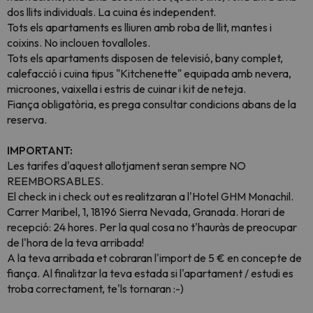
dos llits individuals. La cuina és independent.
Tots els apartaments es lliuren amb roba de llit, mantes i
coixins. No inclouen tovalloles.
Tots els apartaments disposen de televisió, bany complet,
calefacció i cuina tipus "Kitchenette" equipada amb nevera,
microones, vaixella i estris de cuinar i kit de neteja.
Fiança obligatòria, es prega consultar condicions abans de la
reserva.
IMPORTANT:
Les tarifes d'aquest allotjament seran sempre NO
REEMBORSABLES.
El check in i check out es realitzaran a l'Hotel GHM Monachil.
Carrer Maribel, 1, 18196 Sierra Nevada, Granada. Horari de
recepció: 24 hores. Per la qual cosa no t'hauràs de preocupar
de l'hora de la teva arribada!
A la teva arribada et cobraran l'import de 5 € en concepte de
fiança. Al finalitzar la teva estada si l'apartament / estudi es
troba correctament, te'ls tornaran :-)