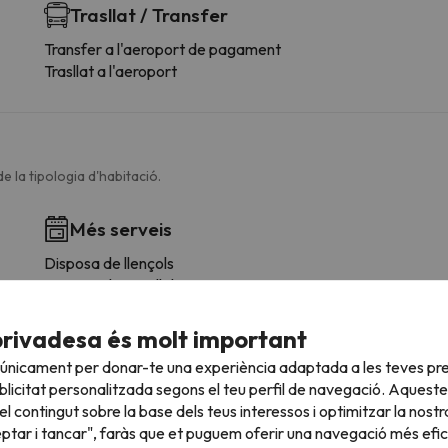
Trasllat / Transfer
Transfer a l'aeroport de pagament
Trasllat a l'aeroport
e la tipologia d'habitació.
Més serveis
Disposa de llençols
Disposa de tovalloles
Rentadora
Nevera
privadesa és molt important
Microones
 únicament per donar-te una experiència adaptada a les teves pre
Estris de cuina
licitat personalitzada segons el teu perfil de navegació. Aqueste
Parament
l contingut sobre la base dels teus interessos i optimitzar la nostr
Taules/Cadires
eptar i tancar", faràs que et puguem oferir una navegació més eficie