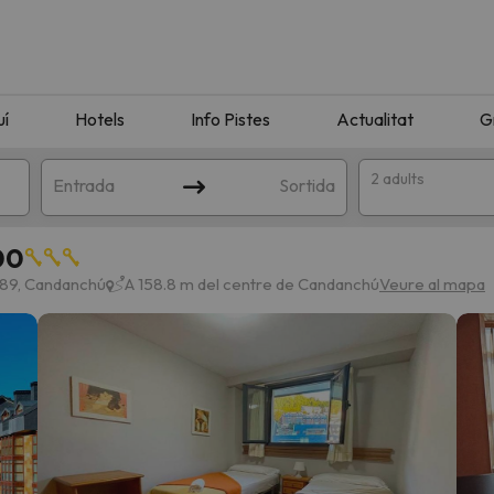
uí
Hotels
Info Pistes
Actualitat
G
2 adults
Entrada
Sortida
00
2889, Candanchú
A 158.8 m del centre de Candanchú
Veure al mapa
n amb la teva cerca. Intenteu modificar la destinació.