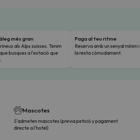
tàleg més gran
Paga al teu ritme
rineus als Alps suisses. Tenim
Reserva amb un senyal mínim 
l que busques a l'estació que
la resta còmodament.
.
Mascotes
S'admeten mascotes (previa petició y pagament
directe a l'hotel)