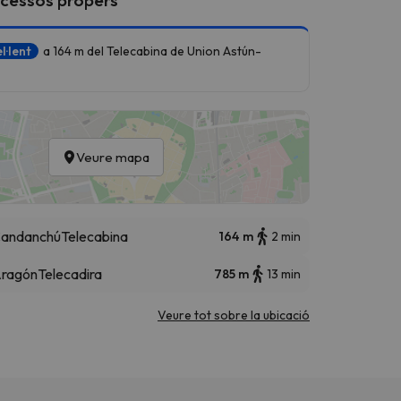
l·lent
a 164 m del Telecabina de Union Astún-
Veure mapa
Candanchú
Telecabina
164 m
2 min
 Aragón
Telecadira
785 m
13 min
Veure tot sobre la ubicació