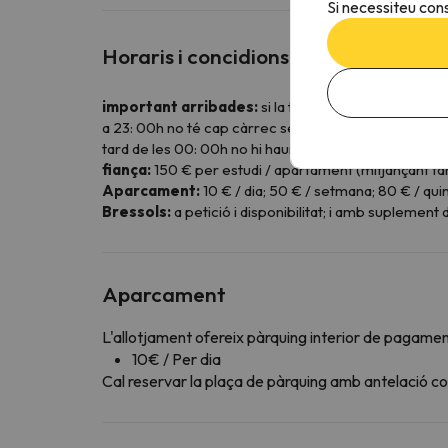
Si necessiteu cons
Horaris i concidions especials
important arribades:
si la teva arribada va ser po
a 23: 00h no té cap càrrec sempre que avisis amb an
tard de les 00: 00h no hi haurà la possibilitat d'acced
fiança:
150 € per estudi / apartament (mitjançant ta
Aparcament:
10 € / dia; 50 € / setmana; 80 € / quin
Bressols:
a petició i disponibilitat; i amb suplemen
Aparcament
L'allotjament ofereix pàrquing interior de pagame
10€ / Per dia
Cal reservar la plaça de pàrquing amb antelació c