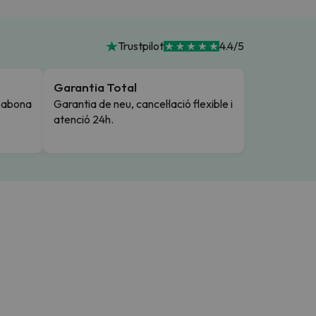
Trustpilot
4.4/5
Garantia Total
i abona
Garantia de neu, cancel·lació flexible i
atenció 24h.