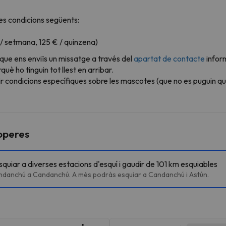
s condicions següents:
 / setmana, 125 € / quinzena)
 que ens enviïs un missatge a través del
apartat de contacte
infor
è ho tinguin tot llest en arribar.
r condicions específiques sobre les mascotes (que no es puguin qu
roperes
uiar a diverses estacions d'esquí i gaudir de 101 km esquiables
andanchú a Candanchú. A més podràs esquiar a Candanchú i Astún.