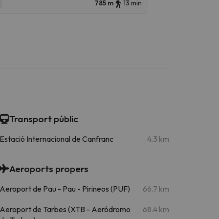
785 m
13 min
Transport públic
Estació Internacional de Canfranc
4.3 km
Aeroports propers
Aeroport de Pau - Pau - Pirineos (PUF)
66.7 km
Aeroport de Tarbes (XTB - Aeródromo
68.4 km