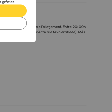
 gràcies.
ora de la teva arribada a l'allotjament. Entre 20: 00h
e 20 € (de pagament directe a la teva arribada). Més