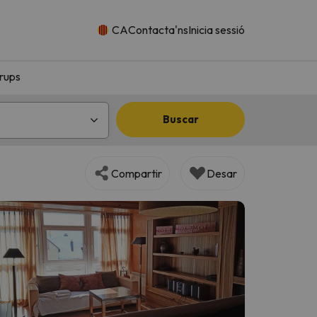
CA
Contacta'ns
Inicia sessió
rups
Buscar
Compartir
Desar