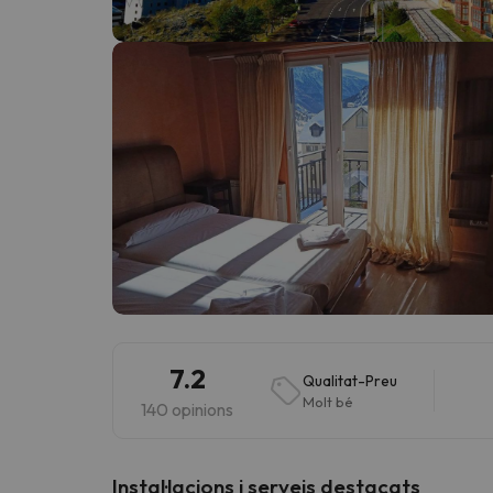
Vaja! Sembla que el nostre cercador ha perdut 
7.2
Qualitat-Preu
Molt bé
140 opinions
Instal·lacions i serveis destacats