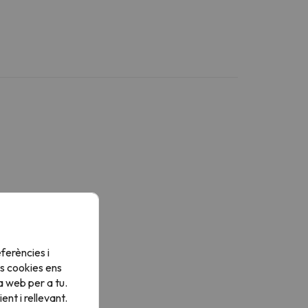
ferències i
s cookies ens
a web per a tu.
nt i rellevant.