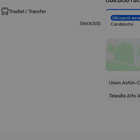
Trasllat / Transfer
Ubicació exce
Veure tots
Candanchú.
Union Astún-
Telesilla Alto