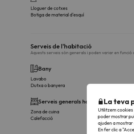
Lloguer de cotxes
Botiga de material d'esquí
Serveis de l'habitació
Aquests serveis són generals i poden variar en funció d
Bany
Lavabo
Dutxa o banyera
La teva 
Serveis generals habitació
Utilitzem cookies
Zona de cuina
poder mostrar pub
Calefacció
ajuden a mostrar e
En fer clic a "Acc