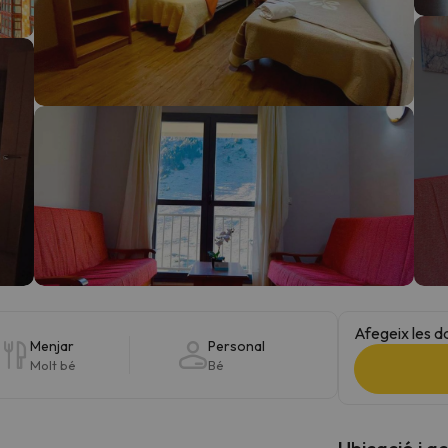
el nord. Quan trobi la seva brúixola torna.
Afegeix les d
Menjar
Personal
Molt bé
Bé
Ubicació i a