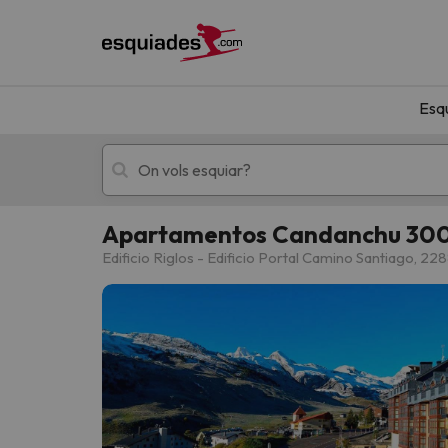
Esq
Apartamentos Candanchu 30
Esquí
Escapades
Edificio Riglos - Edificio Portal Camino Santiago, 2
!Vaja! No hem trobat resultats que coincideixi