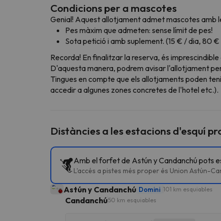
Condicions per a mascotes
Genial! Aquest allotjament admet mascotes amb le
Pes màxim que admeten: sense límit de pes!
Sota petició i amb suplement. (15 € / dia, 80 €
Recorda! En finalitzar la reserva, és imprescindible
D'aquesta manera, podrem avisar l'allotjament perqu
Tingues en compte que els allotjaments poden teni
accedir a algunes zones concretes de l'hotel etc.).
Distàncies a les estacions d'esquí p
Amb el forfet de Astún y Candanchú pots esq
L'accés a pistes més proper és Union Astún-C
Astún y Candanchú
Domini
101 km esquiables
Candanchú
50 km esquiables