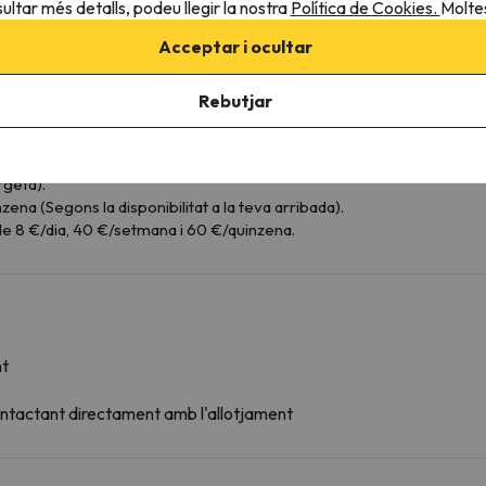
ultar més detalls, podeu llegir la nostra
Política de Cookies.
Moltes
Acceptar i ocultar
Rebutjar
sterior a les 20: 00h és imprescindible que avisis amb antelació de l'h
telació. Per arribades entre 23: 01h a 0: 00h tindrà un suplement d
ir al teu apartament.
rgeta).
zena (Segons la disponibilitat a la teva arribada).
t de 8 €/dia, 40 €/setmana i 60 €/quinzena.
nt
ontactant directament amb l'allotjament