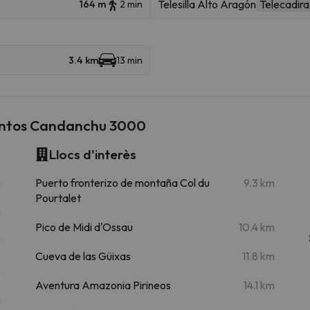
Telesilla Alto Aragón
Telecadira
164 m
2 min
3.4 km
13 min
entos Candanchu 3000
Llocs d'interès
m
Puerto fronterizo de montaña Col du
9.3 km
Pourtalet
m
Pico de Midi d'Ossau
10.4 km
m
Cueva de las Güixas
11.8 km
m
Aventura Amazonia Pirineos
14.1 km
m