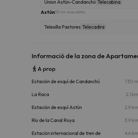
Union Astún-Candanchú
Telecabina
Astún
50 km esquiables
Telesilla Pastores
Telecadira
Informació de la zona de Apartam
A prop
Estación de esquí de Candanchú
730 
La Raca
2.1 k
Estación de esquí Astún
2.9 k
Río de la Canal Roya
3.9 k
Estación internacional de tren de
4.4 k