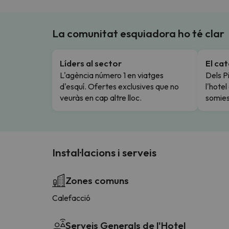
La comunitat esquiadora ho té clar
Líders al sector
El ca
L'agència número 1 en viatges
Dels Pi
d'esquí. Ofertes exclusives que no
l'hote
veuràs en cap altre lloc.
somies
Instal·lacions i serveis
Zones comuns
Calefacció
Serveis Generals de l'Hotel