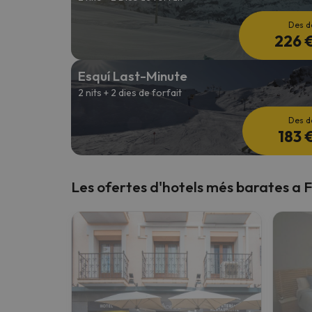
Des d
226 
Esquí Last-Minute
2 nits + 2 dies de forfait
Des d
183 
Les ofertes d'hotels més barates a 