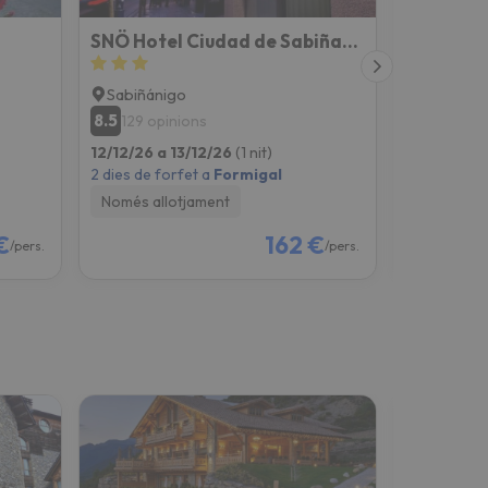
SNÖ Hotel Ciudad de Sabiñanigo
Gran Hot
Sabiñánigo
Jaca
8.5
8.3
129 opinions
226 opi
12/12/26 a 13/12/26
(1 nit)
12/12/26 a
2 dies de forfet a
Formigal
2 dies de fo
Només allotjament
Només all
€
162 €
/pers.
/pers.