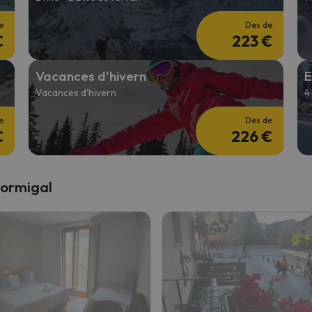
e
Des de
€
223 €
Vacances d'hivern
E
Vacances d'hivern
4
e
Des de
€
226 €
Formigal