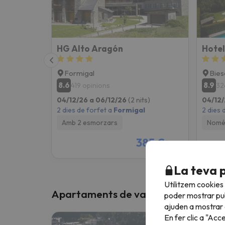
HG Alto Aragón
Hotel
Formigal
Bies
8.6
8.9
419 opinions
32
04/12/26 a 06/12/26
(2 nits)
04/12/
2 dies de forfet a
Formigal
2 dies 
Amb 2 esmorzars
Només
385 €
/pers.
La teva 
Utilitzem cookies
Apartaments de vacances que ens 
poder mostrar pub
ajuden a mostrar e
En fer clic a "Acc