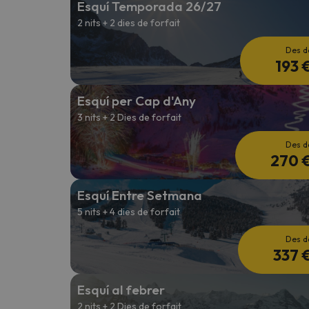
Esquí Temporada 26/27
2 nits + 2 dies de forfait
Vaja! Sembla que el nostre cercador ha perdut 
Des d
193 
Esquí per Cap d'Any
3 nits + 2 Dies de forfait
Des d
270 
Esquí Entre Setmana
5 nits + 4 dies de forfait
Des d
337 
Esquí al febrer
2 nits + 2 Dies de forfait