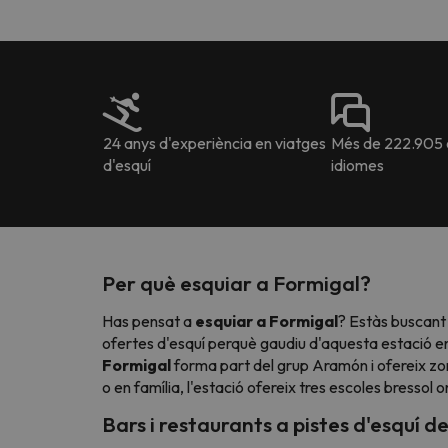
24 anys d'experiència en viatges
Més de 222.905 o
d'esquí
idiomes
Per què esquiar a Formigal?
Has pensat a
esquiar a Formigal
? Estàs buscant 
ofertes d'esquí perquè gaudiu d'aquesta estació e
Formigal
forma part del grup Aramón i ofereix zon
o en família, l'estació ofereix tres escoles bressol 
Bars i restaurants a pistes d'esquí d