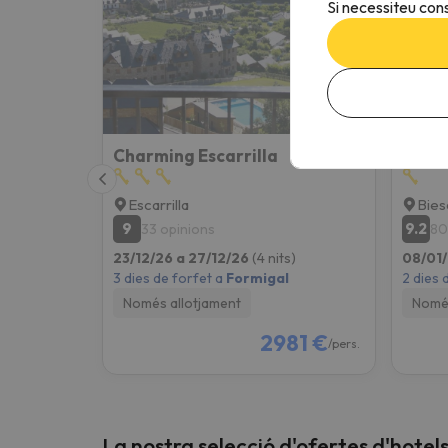
Si necessiteu cons
Charming Escarrilla
Escarrilla
Bies
9
9.2
33 opinions
80
23/12/26 a 27/12/26
(4 nits)
08/01/
3 dies de forfet a
Formigal
2 dies 
Només allotjament
Només
2981 €
/pers.
La nostra selecció d'ofertes d'hotel