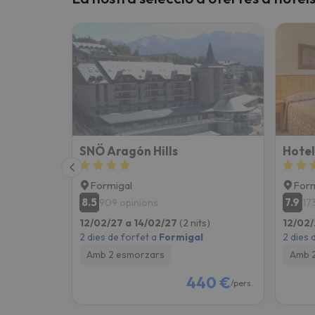
SNÖ Aragón Hills
Hotel
Formigal
Form
8.5
7.9
909 opinions
17
12/02/27 a 14/02/27
(2 nits)
12/02/
2 dies de forfet a
Formigal
2 dies 
Amb 2 esmorzars
Amb 
440 €
/pers.