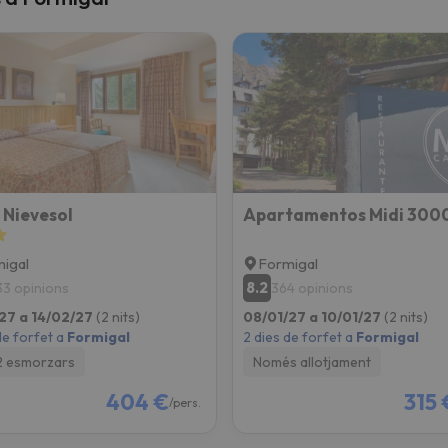
 Nievesol
Apartamentos Midi 300
igal
Formigal
8.2
33 opinions
364 opinions
27 a 14/02/27
(2 nits)
08/01/27 a 10/01/27
(2 nits)
de forfet a
Formigal
2 dies de forfet a
Formigal
2 esmorzars
Només allotjament
404 €
315 
/pers.