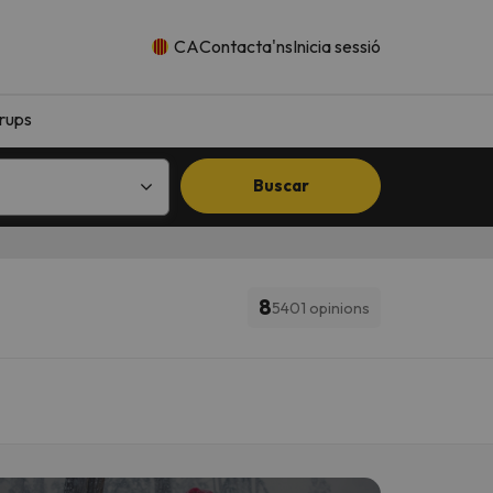
CA
Contacta'ns
Inicia sessió
rups
Buscar
8
5401 opinions