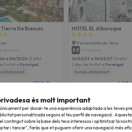
 Tierra De Biescas
HOTEL EL Alboroque
cas
Tramacastilla de Tena
8.5
6 opinions
65 opinions
26 a 06/12/26
(2 nits)
12/02/27 a 14/02/27
(2 nits)
de forfet a
Formigal
2 dies de forfet a
Formigal
 allotjament
Només allotjament
359 €
483 
/pers.
privadesa és molt important
 únicament per donar-te una experiència adaptada a les teves pre
encanten a Formigal
licitat personalitzada segons el teu perfil de navegació. Aqueste
l contingut sobre la base dels teus interessos i optimitzar la nostr
eptar i tancar", faràs que et puguem oferir una navegació més eficie