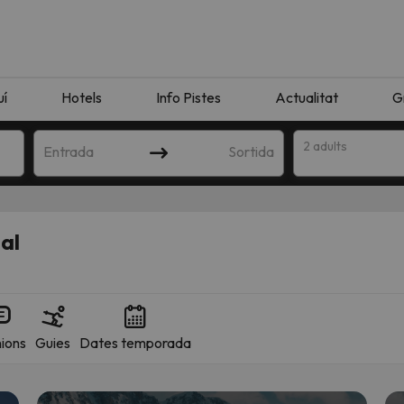
uí
Hotels
Info Pistes
Actualitat
G
2 adults
Entrada
Sortida
al
ions
Guies
Dates temporada
n amb la teva cerca. Intenteu modificar la destinació.