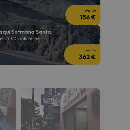
Des de
156 €
squí Setmana Santa
 nits + 3 Dies de forfait
Des de
362 €