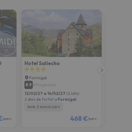
0
Hotel Saliecho
Hotel SNÖ
Formigal
Formigal
8.9
8.5
691 opinions
321 opi
12/02/27 a 14/02/27
(2 nits)
12/02/27 a
2 dies de forfet a
Formigal
2 dies de fo
Amb 2 esmorzars
Amb 2 es
€
468 €
/pers.
/pers.