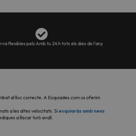
va flexibles pels
Amb tu 24 h tots els dies de l'any
rribat al lloc correcte. A Esquiades.com us oferim
s a les altes velocitats. Si
esquiaràs amb nens
diques a lliscar turó avall.