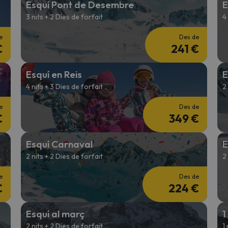
Esquí Pont de Desembre
E
3 nits + 2 Dies de forfait
4
el nord. Quan trobi la seva brúixola torna.
e
Des de
€
241 €
Esquí en Reis
E
4 nits + 3 Dies de forfait
2
e
Des de
€
349 €
Esquí Carnaval
E
2 nits + 2 Dies de forfait
2
e
Des de
€
224 €
Esquí al març
1
2 nits + 2 Dies de forfait
1