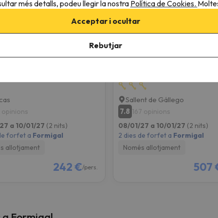
ultar més detalls, podeu llegir la nostra
Política de Cookies.
Moltes
Acceptar i ocultar
Rebutjar
Apartamentos Tierra de Biescas Boutique
Apartamentos 3000 Sal
cas
Sallent de Gállego
7.8
 opinions
167 opinions
27 a 10/01/27
(2 nits)
08/01/27 a 10/01/27
(2 nits)
de forfet a
Formigal
2 dies de forfet a
Formigal
 allotjament
Només allotjament
242 €
507 
/pers.
s a Formigal