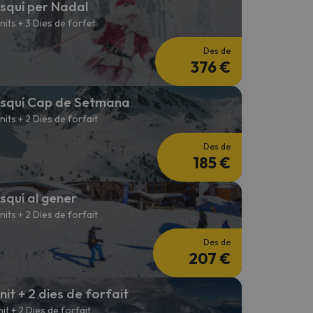
squí per Nadal
 nits + 3 Dies de forfet
Des de
376 €
squí Cap de Setmana
 nits + 2 Dies de forfait
Des de
185 €
squí al gener
 nits + 2 Dies de forfait
Des de
207 €
 nit + 2 dies de forfait
 nit + 2 Dies de forfait