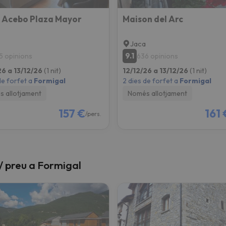
 Acebo Plaza Mayor
Maison del Arc
Jaca
9.1
5 opinions
636 opinions
26 a 13/12/26
(1 nit)
12/12/26 a 13/12/26
(1 nit)
de forfet a
Formigal
2 dies de forfet a
Formigal
 allotjament
Només allotjament
157 €
161 
/pers.
t / preu a Formigal