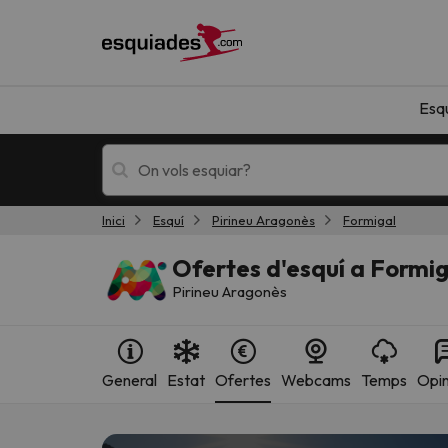
Esq
Inici
Esquí
Pirineu Aragonès
Formigal
Esquí
Escapades
Ofertes d'esquí a Formig
Pirineu Aragonès
General
Estat
Ofertes
Webcams
Temps
Opin
!Vaja! No hem trobat resultats que coincideixi