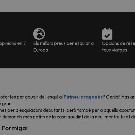
pinions en 7
Els millors preus per esquiar a
Opcions de reser
Europa
teus viatges
ofertes per gaudir de l'esquí al
Pirineu aragonès
? Genial! Has a
n gran.
es per a esquiadors debutants, però també per a aquells acostumat
on deixar els més petits de la casa gaudint de la neu, mentre tu et de
e Formigal