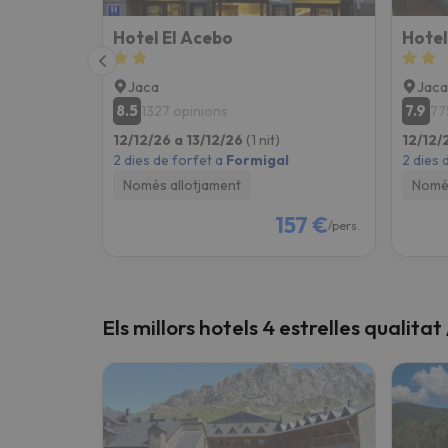
Hotel El Acebo
Hotel
Jaca
Jaca
8.5
7.9
1327 opinions
77
12/12/26 a 13/12/26
(1 nit)
12/12/
2 dies de forfet a
Formigal
2 dies 
Només allotjament
Només
157 €
/pers.
Els millors hotels 4 estrelles qualita