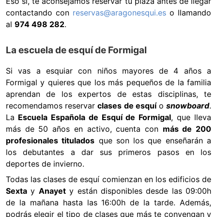
Eso si, te aconsejamos reservar tu plaza antes de llegar
contactando con
reservas@aragonesqui.es
o llamando
al
974 498 282
.
La escuela de esquí de Formigal
Si vas a esquiar con niños mayores de 4 años a
Formigal y quieres que los más pequeños de la familia
aprendan de los expertos de estas disciplinas, te
recomendamos reservar
clases de esquí
o
snowboard
.
La
Escuela Española de Esquí de Formigal
, que lleva
más de 50 años en activo, cuenta con
más de 200
profesionales titulados
que son los que enseñarán a
los debutantes a dar sus primeros pasos en los
deportes de invierno.
Todas las clases de esquí comienzan en los edificios de
Sexta
y
Anayet
y están disponibles desde las 09:00h
de la mañana hasta las 16:00h de la tarde. Además,
podrás elegir el tipo de clases que más te convengan y