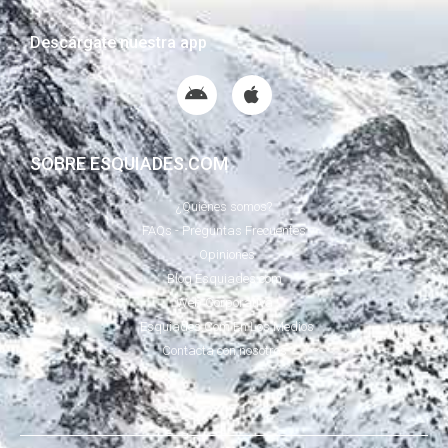
Descárgate nuestra app
SOBRE ESQUIADES.COM
¿Quiénes somos?
FAQs - Preguntas Frecuentes
Opiniones
Blog Esquiades.com
Web Corporativa
Esquiades.Com En Los Medios
Contacta con nosotros