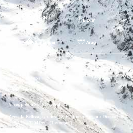
Sabadell
Bizum
Santander
Arag
Condiciones generales
Privacidad de datos
Privacidad de datos
Viajes para ti S.L.U. Copyright © Esquiades.com 2020
Avenida Bellissens, núm. 42, Edificio Tecnoparc. Despachos
127-129, 43204 Reus (Tarragona)