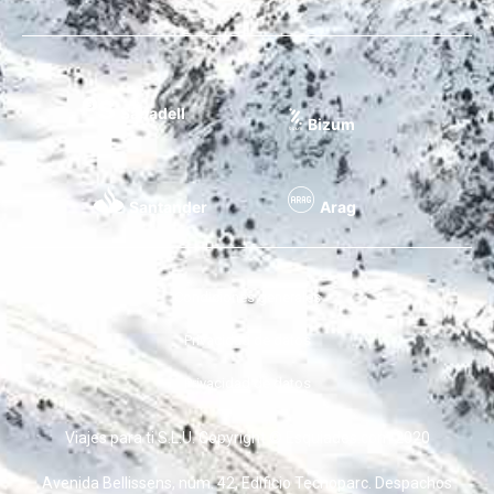
Sabadell
Bizum
Santander
Arag
Condiciones generales
Privacidad de datos
Privacidad de datos
Viajes para ti S.L.U. Copyright © Esquiades.com 2020
Avenida Bellissens, núm. 42, Edificio Tecnoparc. Despachos