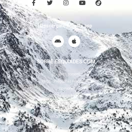
Descárgate nuestra app
SOBRE ESQUIADES.COM
¿Quiénes somos?
FAQs - Preguntas Frecuentes
Opiniones
Blog Esquiades.com
Web Corporativa
Esquiades.Com En Los Medios
Contacta con nosotros