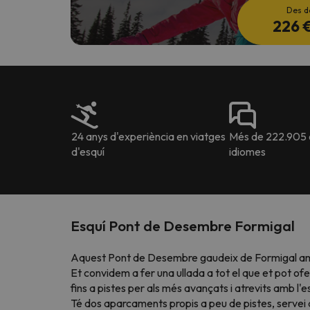
Des d
226 
24 anys d'experiència en viatges
Més de 222.905 o
d'esquí
idiomes
Esquí Pont de Desembre Formigal
Aquest Pont de Desembre gaudeix de Formigal amb
Et convidem a fer una ullada a tot el que et pot of
fins a pistes per als més avançats i atrevits amb l'e
Té dos aparcaments propis a peu de pistes,
servei