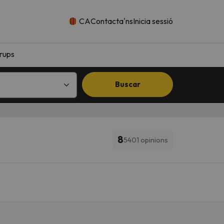
CA
Contacta'ns
Inicia sessió
rups
Buscar
8
5401 opinions