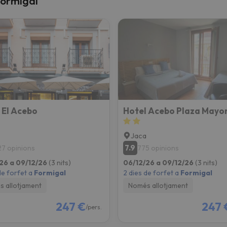
Formigal
el nord. Quan trobi la seva brúixola torna.
 El Acebo
Hotel Acebo Plaza Mayo
Jaca
7.9
27 opinions
775 opinions
26 a 09/12/26
(3 nits)
06/12/26 a 09/12/26
(3 nits)
de forfet a
Formigal
2 dies de forfet a
Formigal
 allotjament
Només allotjament
247 €
247 
/pers.