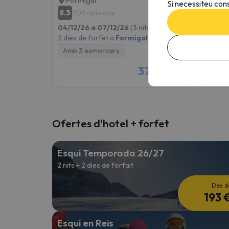
Formigal
Form
Si necessiteu cons
8.5
7.9
909 opinions
17
04/12/26 a 07/12/26
(3 nits)
04/12/
2 dies de forfet a
Formigal
2 dies 
Amb 3 esmorzars
Amb 
378 €
/pers.
Ofertes d'hotel + forfet
Esquí Temporada 26/27
2 nits + 2 dies de forfait
Des d
193 
Esquí en Reis