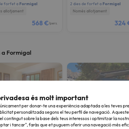
de forfet a
Formigal
2 dies de forfet a
Formigal
 allotjament
Només allotjament
568 €
324 
/pers.
s a Formigal
privadesa és molt important
 únicament per donar-te una experiència adaptada a les teves pre
licitat personalitzada segons el teu perfil de navegació. Aqueste
 Nievesol
Apartamentos Midi 300
l contingut sobre la base dels teus interessos i optimitzar la nostr
eptar i tancar", faràs que et puguem oferir una navegació més eficie