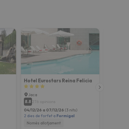
Hotel Eurostars Reina Felicia
Hotel & S
Jaca
Jaca
8.8
8.5
276 opinions
221 opi
04/12/26 a 07/12/26
(3 nits)
04/12/26 a
2 dies de forfet a
Formigal
2 dies de fo
Només allotjament
Només all