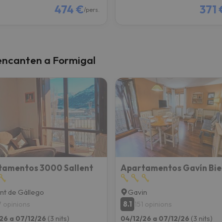
474 €
371 
/pers.
encanten a Formigal
tamentos 3000 Sallent
ent de Gállego
Gavin
8.1
7 opinions
151 opinions
26 a 07/12/26
(3 nits)
04/12/26 a 07/12/26
(3 nits)