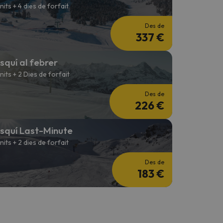
 nits + 4 dies de forfait
Des de
337 €
squí al febrer
 nits + 2 Dies de forfait
Des de
226 €
squí Last-Minute
 nits + 2 dies de forfait
Des de
183 €