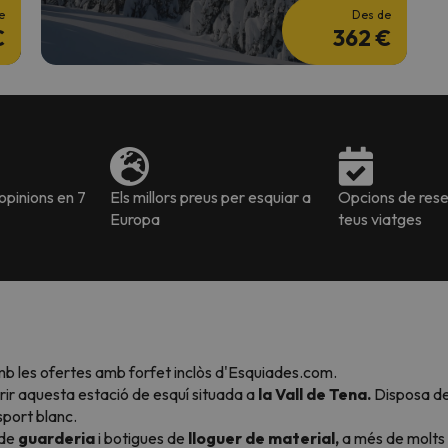
e
Des de
€
362 €
pinions en 7
Els millors preus per esquiar a
Opcions de reser
Europa
teus viatges
 les ofertes amb forfet inclòs d'Esquiades.com.
erir aquesta estació de esquí situada a
la Vall de Tena.
Disposa d
sport blanc.
 de
guarderia
i botigues de
lloguer de material,
a més de molts a