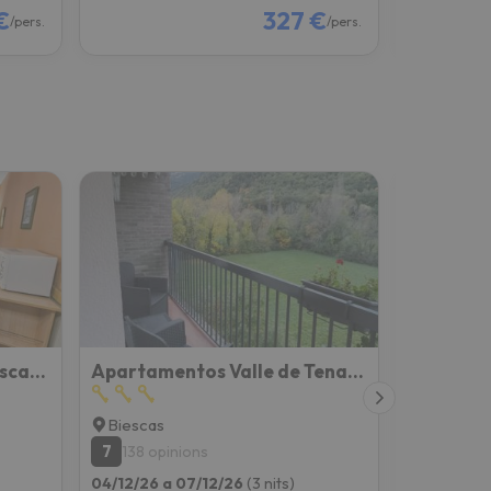
€
327 €
/pers.
/pers.
Apartamentos Gavín Biescas 3000
Apartamentos Valle de Tena - Biescas 3000
CASA PE
Biescas
Sandinié
7
9
138 opinions
8 opini
04/12/26 a 07/12/26
(3 nits)
04/12/26 a