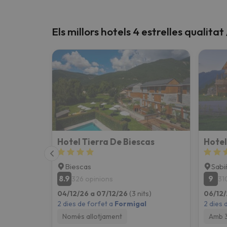
Els millors hotels 4 estrelles qualita
Hotel Tierra De Biescas
Hotel
Biescas
Sabi
8.9
9
326 opinions
31
04/12/26 a 07/12/26
(3 nits)
06/12/
2 dies de forfet a
Formigal
2 dies 
Només allotjament
Amb 