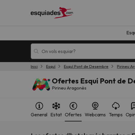
Esq
Inici
Esquí
Esquí Pont de Desembre
Pirineu A
Esquí
Escapades
Ofertes Esquí Pont de D
Pirineu Aragonès
General
Estat
Ofertes
Webcams
Temps
Opin
!Vaja! No hem trobat resultats que coincideixi