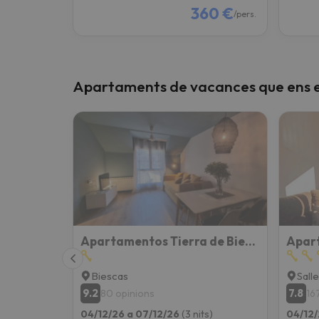
360 €
/pers.
Apartaments de vacances que ens 
Apartamentos Tierra de Biescas Boutique
Apar
Biescas
Sall
9.2
7.8
80 opinions
16
04/12/26 a 07/12/26
(3 nits)
04/12/