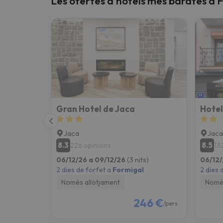
Les ofertes d'hotels més barates a 
Vaja! Sembla que el nostre cercador ha perdut 
Gran Hotel de Jaca
Hotel
Jaca
Jaca
8.3
8.5
226 opinions
13
06/12/26 a 09/12/26
(3 nits)
06/12/
2 dies de forfet a
Formigal
2 dies 
Només allotjament
Només
246 €
/pers.