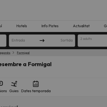
uí
Hotels
Info Pistes
Actualitat
G
2 adults
Entrada
Sortida
ragonès
Formigal
esembre a Formigal
ions
Guies
Dates temporada
n amb la teva cerca. Intenteu modificar la destinació.