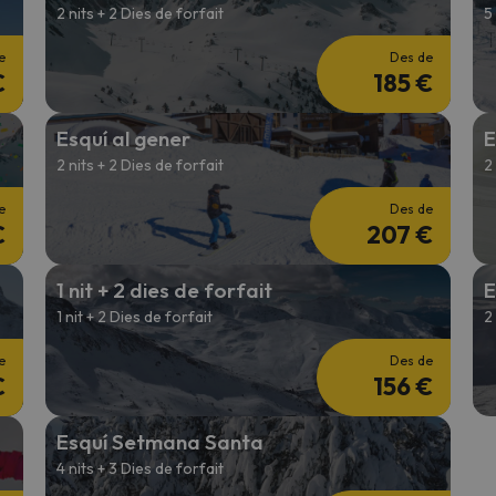
2 nits + 2 Dies de forfait
5
e
Des de
€
185 €
Esquí al gener
E
2 nits + 2 Dies de forfait
2
e
Des de
€
207 €
1 nit + 2 dies de forfait
E
1 nit + 2 Dies de forfait
2
e
Des de
€
156 €
Esquí Setmana Santa
4 nits + 3 Dies de forfait