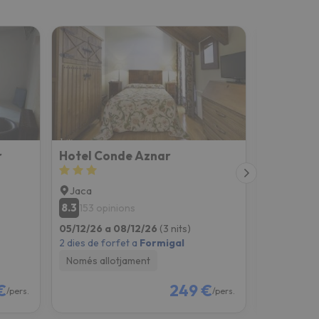
r
Hotel Conde Aznar
Hostal Va
Jaca
Sabiñáni
8.3
8.5
153 opinions
186 opi
05/12/26 a 08/12/26
(3 nits)
06/12/26 a
2 dies de forfet a
Formigal
2 dies de fo
Només allotjament
Només all
€
249 €
/pers.
/pers.