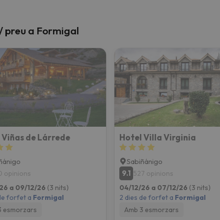
t / preu a Formigal
 Viñas de Lárrede
Hotel Villa Virginia
ñánigo
Sabiñánigo
9.1
0 opinions
527 opinions
26 a 09/12/26
(3 nits)
04/12/26 a 07/12/26
(3 nits)
de forfet a
Formigal
2 dies de forfet a
Formigal
3 esmorzars
Amb 3 esmorzars