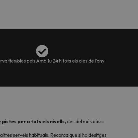
va flexibles pels
Amb tu 24 h tots els dies de l'any
e
pistes per a tots els nivells,
des del més bàsic
ltres serveis habituals. Recorda que si ho desitges