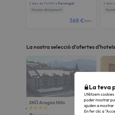
2 dies de forfet a
Formigal
2 dies 
Només allotjament
Només
368 €
/pers.
La nostra selecció d'ofertes d'hotel
La teva 
Utilitzem cookies
poder mostrar pub
SNÖ Aragón Hills
Hotel
ajuden a mostrar e
En fer clic a "Acc