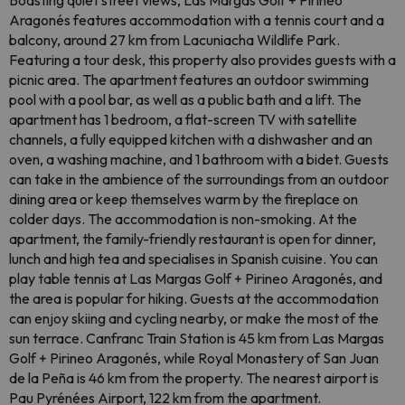
Boasting quiet street views, Las Margas Golf + Pirineo
Aragonés features accommodation with a tennis court and a
balcony, around 27 km from Lacuniacha Wildlife Park.
Featuring a tour desk, this property also provides guests with a
picnic area. The apartment features an outdoor swimming
pool with a pool bar, as well as a public bath and a lift. The
apartment has 1 bedroom, a flat-screen TV with satellite
channels, a fully equipped kitchen with a dishwasher and an
oven, a washing machine, and 1 bathroom with a bidet. Guests
can take in the ambience of the surroundings from an outdoor
dining area or keep themselves warm by the fireplace on
colder days. The accommodation is non-smoking. At the
apartment, the family-friendly restaurant is open for dinner,
lunch and high tea and specialises in Spanish cuisine. You can
play table tennis at Las Margas Golf + Pirineo Aragonés, and
the area is popular for hiking. Guests at the accommodation
can enjoy skiing and cycling nearby, or make the most of the
sun terrace. Canfranc Train Station is 45 km from Las Margas
Golf + Pirineo Aragonés, while Royal Monastery of San Juan
de la Peña is 46 km from the property. The nearest airport is
Pau Pyrénées Airport, 122 km from the apartment.