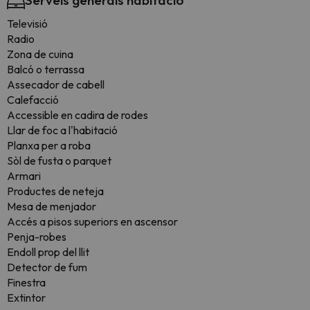
Serveis generals habitació
Televisió
Radio
Zona de cuina
Balcó o terrassa
Assecador de cabell
Calefacció
Accessible en cadira de rodes
Llar de foc a l'habitació
Planxa per a roba
Sòl de fusta o parquet
Armari
Productes de neteja
Mesa de menjador
Accés a pisos superiors en ascensor
Penja-robes
Endoll prop del llit
Detector de fum
Finestra
Extintor