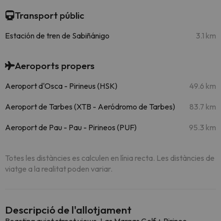
Transport públic
Estación de tren de Sabiñánigo
3.1 km
Aeroports propers
Aeroport d'Osca - Pirineus (HSK)
49.6 km
Aeroport de Tarbes (XTB - Aeródromo de Tarbes)
83.7 km
Aeroport de Pau - Pau - Pirineos (PUF)
95.3 km
Totes les distàncies es calculen en línia recta. Les distàncies de
viatge a la realitat poden variar.
Descripció de l'allotjament