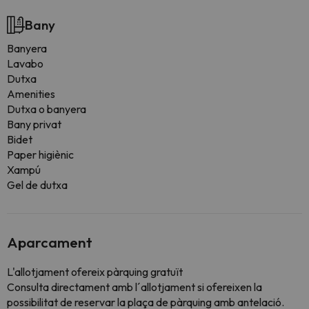
Bany
Banyera
Lavabo
Dutxa
Amenities
Dutxa o banyera
Bany privat
Bidet
Paper higiènic
Xampú
Gel de dutxa
Aparcament
L'allotjament ofereix pàrquing gratuït
Consulta directament amb l´allotjament si ofereixen la
possibilitat de reservar la plaça de pàrquing amb antelació.