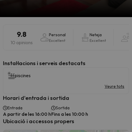
9.8
Personal
Neteja
S
Excel·lent
Excel·lent
E
10 opinions
Instal·lacions i serveis destacats
piscines
Veure tots
Horari d'entrada i sortida
Entrada
Sortida
A partir de les 16:00 h
Fins a les 10:00 h
Ubicació i accessos propers