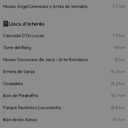
Museo Ángel Orensanz y Artes de Serrablo
3.7 km
Llocs d'interès
Cascada D'Os Lucas
7.9 km
Torre del Reloj
18 km
Museo Diocesano de Jaca - Arte Románico
18 km
Ermita de Sarsa
18.2 km
Ciudadela
18.2 km
Ibón de Piedrafita
18.7 km
Parque faunístico Lacuniacha
18.8 km
Ibón de los Asnos
19.1 km