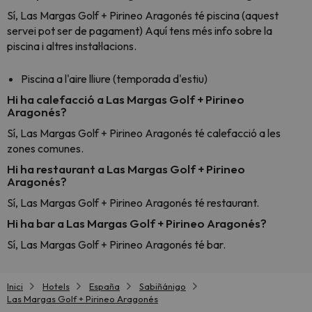
Sí, Las Margas Golf + Pirineo Aragonés té piscina (aquest
servei pot ser de pagament) Aquí tens més info sobre la
piscina i altres instal·lacions.
Piscina a l'aire lliure (temporada d'estiu)
Hi ha calefacció a Las Margas Golf + Pirineo
Aragonés?
Sí, Las Margas Golf + Pirineo Aragonés té calefacció a les
zones comunes.
Hi ha restaurant a Las Margas Golf + Pirineo
Aragonés?
Sí, Las Margas Golf + Pirineo Aragonés té restaurant.
Hi ha bar a Las Margas Golf + Pirineo Aragonés?
Sí, Las Margas Golf + Pirineo Aragonés té bar.
Inici
Hotels
España
Sabiñánigo
Las Margas Golf + Pirineo Aragonés