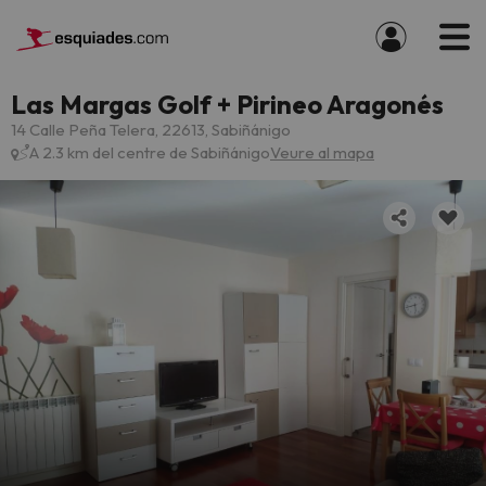
Las Margas Golf + Pirineo Aragonés
14 Calle Peña Telera, 22613, Sabiñánigo
A 2.3 km del centre de Sabiñánigo
Veure al mapa