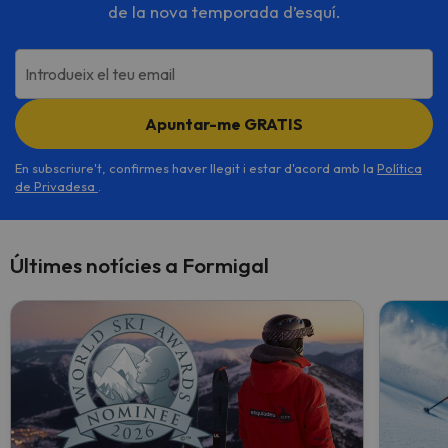
de la nova temporada d’esquí.
Introdueix el teu email
Apuntar-me GRATIS
En subscriure't, confirmes haver llegit i estar d'acord amb la
Política
de Privadesa
.
Últimes notícies a Formigal