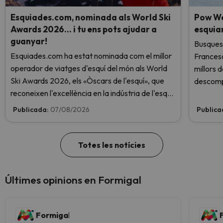
Esquiades.com, nominada als World Ski
Pow We
Awards 2026… i tu ens pots ajudar a
esquia
guanyar!
Busques 
Esquiades.com ha estat nominada com el millor
Frances
operador de viatges d'esquí del món als World
millors 
Ski Awards 2026, els «Òscars de l'esquí», que
descomp
reconeixen l'excel·lència en la indústria de l'esquí.
Vota ara i ajuda'ns a arribar al capdamunt!
Publicada:
07/08/2026
Publica
Totes les notícies
Últimes opinions en Formigal
Formigal