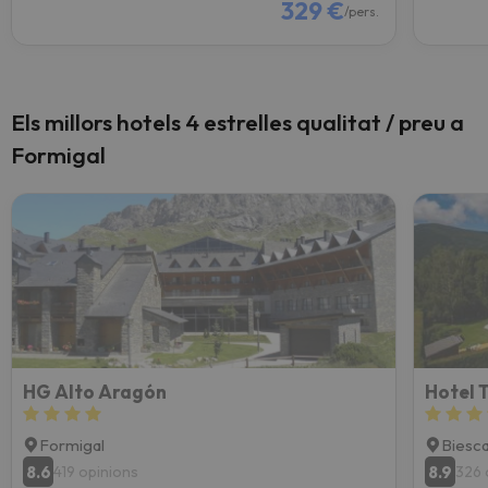
329 €
/pers.
Els millors hotels 4 estrelles qualitat / preu a
Formigal
HG Alto Aragón
Hotel 
Formigal
Biesc
8.6
8.9
419 opinions
326 