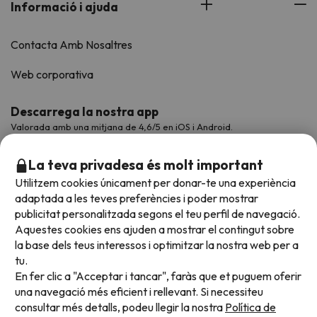
Informació i ajuda
Contacta Amb Nosaltres
Web corporativa
Descarrega la nostra app
Valorada amb una mitjana de 4,6/5 en iOS i Android.
La teva privadesa és molt important
Utilitzem cookies únicament per donar-te una experiència
adaptada a les teves preferències i poder mostrar
publicitat personalitzada segons el teu perfil de navegació.
Aquestes cookies ens ajuden a mostrar el contingut sobre
la base dels teus interessos i optimitzar la nostra web per a
tu.
En fer clic a "Acceptar i tancar", faràs que et puguem oferir
Acceptem
una navegació més eficient i rellevant. Si necessiteu
consultar més detalls, podeu llegir la nostra
Política de