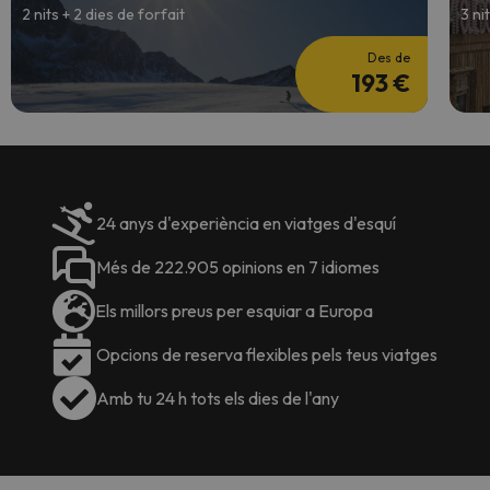
2 nits + 2 dies de forfait
3 ni
Des de
193 €
24 anys d'experiència en viatges d'esquí
Més de 222.905 opinions en 7 idiomes
Els millors preus per esquiar a Europa
Opcions de reserva flexibles pels teus viatges
Amb tu 24 h tots els dies de l'any