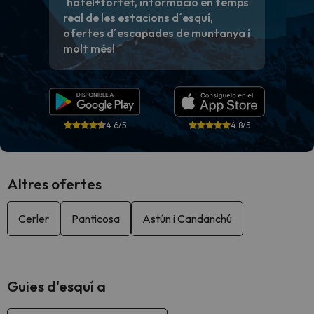
´hotel+forfet, informació en temps
real de les estacions d´esquí,
ofertes d´escapades de muntanya i
molt més!
4.6/5
4.8/5
Altres ofertes
Cerler
Panticosa
Astún i Candanchú
Guies d'esquí a