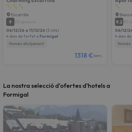
Charming Escarrilla
Escarrilla
Biesc
9
9.2
33 opinions
80 o
06/12/26 a 11/12/26
(5 nits)
06/12/26
4 dies de forfet a
Formigal
4 dies de
Només allotjament
Només 
1318 €
/pers.
La nostra selecció d'ofertes d'hotels a
Formigal