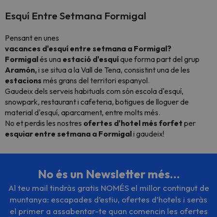
Esquí Entre Setmana Formigal
Pensant en unes
vacances d'esquí entre setmana a Formigal?
Formigal
és una
estació d'esquí
que forma part del grup
Aramón,
i se situa a la Vall de Tena, consistint una de les
estacions
més grans del territori espanyol.
Gaudeix dels serveis habituals com són escola d'esquí,
snowpark, restaurant i cafeteria, botigues de lloguer de
material d'esquí, aparcament, entre molts més.
No et perdis les nostres
ofertes d'hotel més forfet
per
esquiar entre setmana a Formigal
i gaudeix!
No és un Newsletter més…
Al teu mail tindràs gratis NOMÉS el millor contingut de
muntanya: escapades d’estiu, ofertes d’hotels i seràs
el primer a assabentar-te quan comencin les ofertes