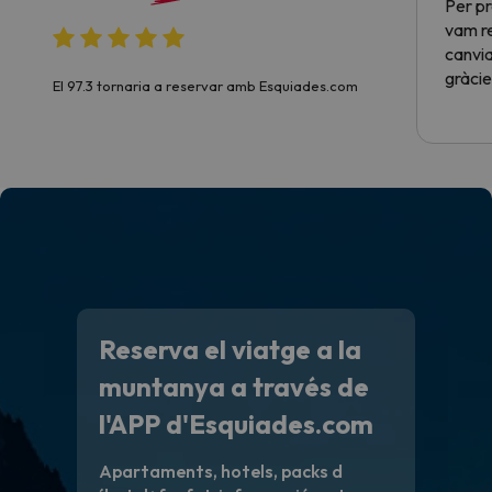
Per pr
vam re
canvia
gràcie
El 97.3 tornaria a reservar amb Esquiades.com
Reserva el viatge a la
muntanya a través de
l'APP d'Esquiades.com
Apartaments, hotels, packs d