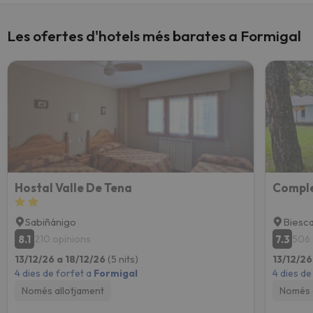
Les ofertes d'hotels més barates a Formigal
Hostal Valle De Tena
Comple
Sabiñánigo
Biesc
8.1
7.3
210 opinions
506 
13/12/26 a 18/12/26
(5 nits)
13/12/26
4 dies de forfet a
Formigal
4 dies de
Només allotjament
Només 