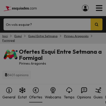
On vols esquiar?
Inici
Esquí
Esquí Entre Setmana
Pirineu Aragonès
Formigal
Ofertes Esquí Entre Setmana a
Formigal
Pirineu Aragonès
8
5401 opinions
General
Estat
Ofertes
Webcams
Temps
Opinions
Guies