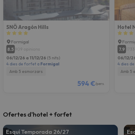
SNÖ Aragón Hills
Hotel 
Formigal
Formi
8.5
7.9
909 opinions
1733
06/12/26 a 11/12/26
(5 nits)
06/12/26
4 dies de forfet a
Formigal
4 dies de
Amb 5 esmorzars
Amb 5 
594 €
/pers.
Ofertes d'hotel + forfet
Esquí Temporada 26/27
Es