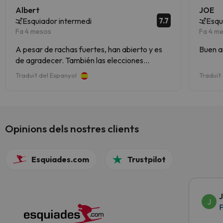
Albert
JOE
7.7
Esquiador intermedi
Esqu
Fa 4 mesos
Fa 4 m
A pesar de rachas fuertes, han abierto y es
Buen a
de agradecer. También las elecciones
durante las mañanas favorecieron prolongar
Traduït del Espanyol
Traduït
la jornada, con algo de suerte. Al retornar,
había varios remontes cerrados y difícil
tránsito.
Opinions dels nostres clients
Esquiades.com
Trustpilot
J
J
F