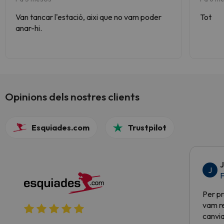
Van tancar l'estació, aixi que no vam poder
Tot
anar-hi.
Opinions dels nostres clients
Esquiades.com
Trustpilot
J
J
F
Per pr
vam re
canvia