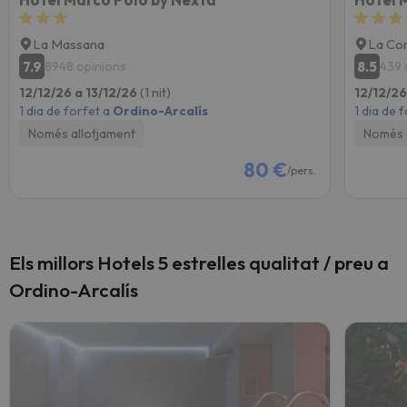
La Massana
La Cor
7.9
8.5
8948 opinions
439 
12/12/26 a 13/12/26
(1 nit)
12/12/26
1 dia de forfet a
Ordino-Arcalís
1 dia de 
Només allotjament
Només 
80 €
/pers.
Els millors Hotels 5 estrelles qualitat / preu a
Ordino-Arcalís