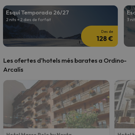
Esquí Temporada 26/27
Es
2 nits + 2 dies de forfait
3 ni
Des de
128 €
Les ofertes d'hotels més barates a Ordino-
Arcalís
Hotel Marco Polo by Nexta
Hotel 