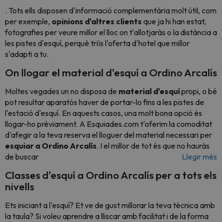
. Tots ells disposen d'informació complementària molt útil, com
per exemple,
opinions d'altres clients
que ja hi han estat,
fotografies per veure millor el lloc on t'allotjaràs o la distància a
les pistes d'esquí, perquè triïs l'oferta d'hotel que millor
s'adapti a tu.
On llogar el material d'esquí a Ordino Arcalís
Moltes vegades un no disposa de
material d'esquí
propi, o bé
pot resultar aparatós haver de portar-lo fins a les pistes de
l'estació d'esquí. En aquests casos, una molt bona opció és
llogar-ho prèviament. A Esquiades.com t'oferim la comoditat
d'afegir a la teva reserva el lloguer del material necessari per
esquiar a Ordino Arcalís
. I el millor de tot és que no hauràs
de buscar
Llegir més
Classes d'esquí a Ordino Arcalís per a tots els
nivells
Ets iniciant a l'esquí? Et ve de gust millorar la teva tècnica amb
la taula? Si voleu aprendre a lliscar amb facilitat i de la forma