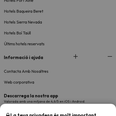
Hotels Port Ainé
Hotels Baqueira Beret
Hotels Sierra Nevada
Hotels Boí Taüll
Últims hotels reservats
Informació i ajuda
Contacta Amb Nosaltres
Web corporativa
Descarrega la nostra app
Valorada amb una mitjana de 4,6/5 en iOS i Android.
La teva privadesa és molt important