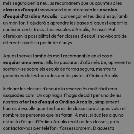
més segura per la neu, us recomanem que us apunteu a les
classes d'esquí
i snowboard que ofereixen les
escoles
d'esquí d'Ordino Arcalís
. Començar el teu dia d´esquí amb
un monitor, t´ajudarà a aprendre les bases d´aquest esport ia
conèixer certs trucs
. Les escoles d'Arcalís, Arinsal i Pal
ofereixen la possibilitat de fer classes d'esquí i snowboard de
diferents nivells ia partir de 6 anys.
Aquest servei també és molt recomanable en el cas d'
esquiar amb nens
. Ells ho passaran d'allò més bé, aprenent a
sostenir-se sobre els esquís de forma segura, mentre tu
gaudeixes de les baixades per les pistes d'Ordino Arcalís.
Incloure les classes d'esquí a la reserva és molt fàcil amb
Esquiades.com. Un cop hagis t'hagis decidit per una de les
nostres
ofertes d'esquí a Ordino Arcalís
, simplement
hauràs d'escollir quantes hores de classes pràctiques vols i el
nombre de persones que les faran. A més, si dubtes a quina
estació d'esquí d'Ordino Arcalís realitzar les classes, pots
contactar-nos per telèfon i t'assessorarem. D'aquesta