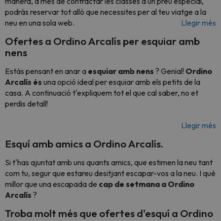
manera, a més de contractar les classes a un preu especial,
podràs reservar tot allò que necessites per al teu viatge a la
neu en una sola web.
Llegir més
Ofertes a Ordino Arcalís per esquiar amb
nens
Estàs pensant en anar a
esquiar amb nens
? Genial!
Ordino
Arcalís és
una opció ideal per esquiar amb els petits de la
casa. A continuació t'expliquem tot el que cal saber, no et
perdis detall!
Llegir més
Esquí amb amics a Ordino Arcalís.
Si t'has ajuntat amb uns quants amics, que estimen la neu tant
com tu, segur que estareu desitjant escapar-vos a la neu. I què
millor que una escapada de
cap de setmana a Ordino
Arcalís
?
Troba molt més que ofertes d'esquí a Ordino