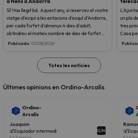
a Nens a Andorra
telecad
Sí! Has llegit bé. Aquest any, si reserveu el vostre
L'Ajunt
viatge d'esquí a les estacions d'esquí d'Andorra,
un pla d
per cada forfet d'almenys 4 dies d'adult,
tres pri
obtindreu el mateix nombre de dies de forfet
Casa per
per a 1 nen totalment GRATIS. Entra i informa't
vuit pla
Publicada:
01/08/2026
Publica
aquí.
gondola P
Totes les notícies
Últimes opinions en Ordino-Arcalís
Ordino-
Arcalís
Joaquim
Ramo
Esquiador intermedi
Esqu
NS/NC
Fa 5 mesos
Fa 6 m