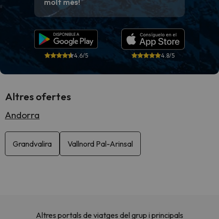
molt més!
4.6/5
4.8/5
Altres ofertes
Andorra
Grandvalira
Vallnord Pal-Arinsal
Altres portals de viatges del grup i principals