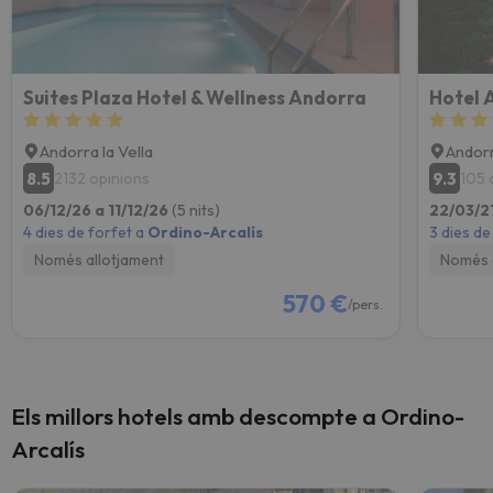
Suites Plaza Hotel & Wellness Andorra
Hotel 
Andorra la Vella
Andorr
8.5
9.3
2132 opinions
105 
06/12/26 a 11/12/26
(5 nits)
22/03/2
4 dies de forfet a
Ordino-Arcalís
3 dies de
Només allotjament
Només 
570 €
/pers.
Els millors hotels amb descompte a Ordino-
Arcalís