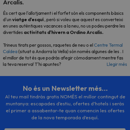
Arcalís.
És cert que l'allotjament i el forfet són els components bàsics
d'un
viatge d'esquí
, però si voleu que aquest es converteixi
en unes autèntiques vacances a la neu, no us podeu perdre les
divertides
activitats d'hivern a Ordino Arcalís.
Trineus tirats per gossos, raquetes de neu o el
Centre Termal
Caldea
(situat a Andorra la Vella) són només algunes de les
. I
el millor de tot és que podràs afegir còmodament mentre fas
la teva reserva! T'hi apuntes?
Llegir més
No és un Newsletter més…
Al teu mail tindràs gratis NOMÉS el millor contingut de
muntanya: escapades d’estiu, ofertes d’hotels i seràs
el primer a assabentar-te quan comencin les ofertes
de la nova temporada d’esquí.