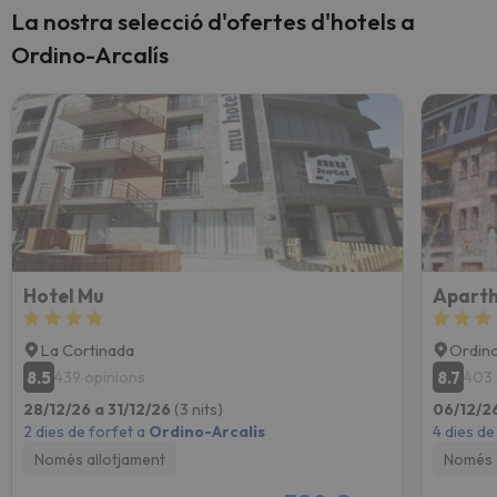
La nostra selecció d'ofertes d'hotels a
Ordino-Arcalís
Hotel Mu
La Cortinada
Ordin
8.5
8.7
439 opinions
403 
28/12/26 a 31/12/26
(3 nits)
06/12/26
2 dies de forfet a
Ordino-Arcalís
4 dies de
Només allotjament
Només 