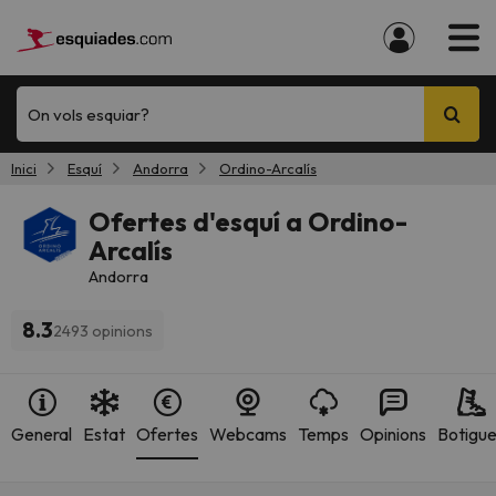
On vols esquiar?
Inici
Esquí
Andorra
Ordino-Arcalís
Ofertes d'esquí a Ordino-
Arcalís
Andorra
8.3
2493 opinions
General
Estat
Ofertes
Webcams
Temps
Opinions
Botigu