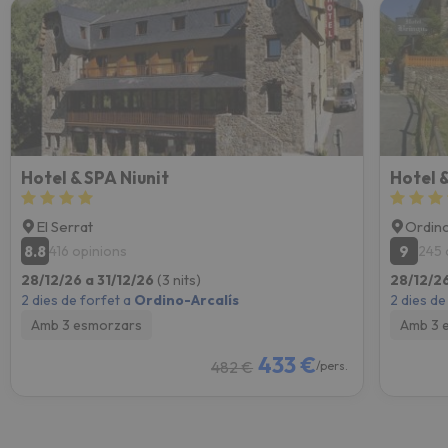
Hotel & SPA Niunit
Hotel 
El Serrat
Ordin
8.8
9
416 opinions
245 
28/12/26 a 31/12/26
(3 nits)
28/12/26
2 dies de forfet a
Ordino-Arcalís
2 dies de
Amb 3 esmorzars
Amb 3 
433 €
482 €
/pers.