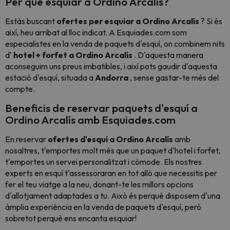
Per què esquiar a Ordino Arcalís?
Estàs buscant
ofertes per
esquiar a Ordino Arcalís
? Si és
així, heu arribat al lloc indicat. A Esquiades.com som
especialistes en la venda de paquets d'esquí, on combinem nits
d'
hotel + forfet a Ordino Arcalís
. D'aquesta manera
aconseguim uns preus imbatibles, i així pots gaudir d'aquesta
estació d'esquí, situada a
Andorra
, sense gastar-te més del
compte.
Beneficis de reservar paquets d'esquí a
Ordino Arcalís amb Esquiades.com
En reservar
ofertes d'esquí a Ordino Arcalís
amb
nosaltres, t'emportes molt més que un paquet d'hotel i forfet,
t'emportes un servei personalitzat i còmode. Els nostres
experts en esquí t'assessoraran en tot allò que necessitis per
fer el teu viatge a la neu, donant-te les millors opcions
d'allotjament adaptades a tu. Això és perquè disposem d'una
àmplia experiència en la venda de paquets d'esquí, però
sobretot perquè ens encanta esquiar!