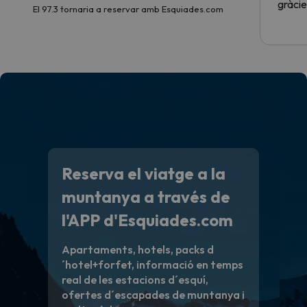
gràcie
El 97.3 tornaria a reservar amb Esquiades.com
Reserva el viatge a la
muntanya a través de
l'APP d'Esquiades.com
Apartaments, hotels, packs d
´hotel+forfet, informació en temps
real de les estacions d´esquí,
ofertes d´escapades de muntanya i