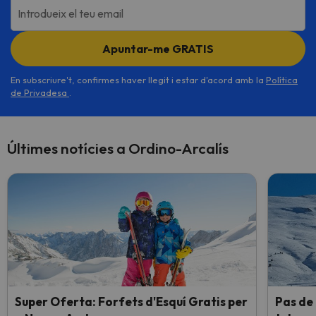
Introdueix el teu email
Apuntar-me GRATIS
En subscriure't, confirmes haver llegit i estar d'acord amb la
Política
de Privadesa
.
Últimes notícies a Ordino-Arcalís
Super Oferta: Forfets d'Esquí Gratis per
Pas de 