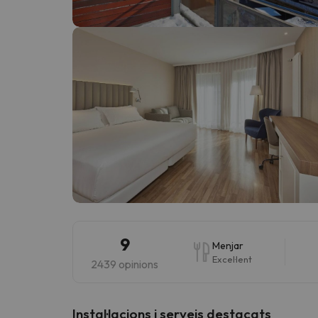
Vaja! Sembla que el nostre cercador ha perdut 
9
Menjar
Excel·lent
2439 opinions
Instal·lacions i serveis destacats