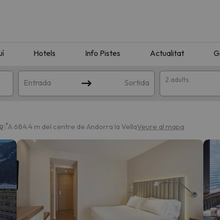
uí
Hotels
Info Pistes
Actualitat
G
2 adults
Entrada
Sortida
A 684.4 m del centre de Andorra la Vella
Veure al mapa
n amb la teva cerca. Intenteu modificar la destinació.