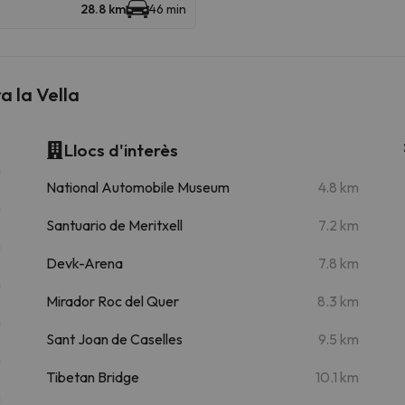
28.8 km
46 min
 la Vella
Llocs d'interès
m
National Automobile Museum
4.8 km
m
Santuario de Meritxell
7.2 km
m
Devk-Arena
7.8 km
m
Mirador Roc del Quer
8.3 km
m
Sant Joan de Caselles
9.5 km
m
Tibetan Bridge
10.1 km
m