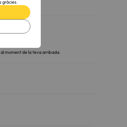
 gràcies.
t al moment de la teva arribada.