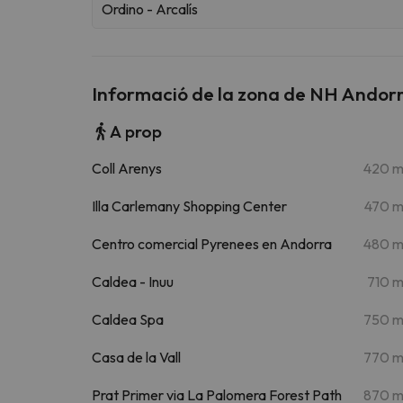
Ordino - Arcalís
Informació de la zona de NH Andorra
A prop
Coll Arenys
420 
Illa Carlemany Shopping Center
470 
Centro comercial Pyrenees en Andorra
480 
Caldea - Inuu
710 
Caldea Spa
750 
Casa de la Vall
770 
Prat Primer via La Palomera Forest Path
870 