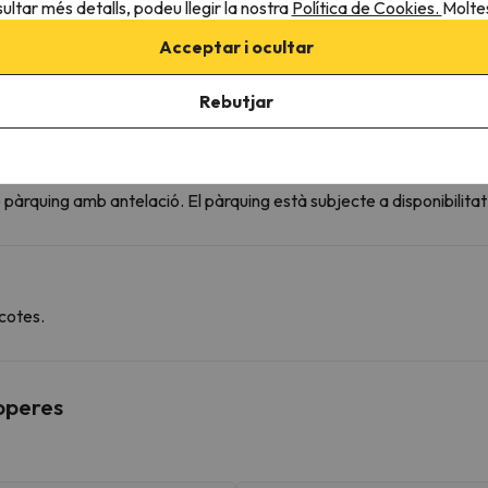
ultar més detalls, podeu llegir la nostra
Política de Cookies.
Moltes
Acceptar i ocultar
Rebutjar
nt
pàrquing amb antelació. El pàrquing està subjecte a disponibilita
cotes.
roperes