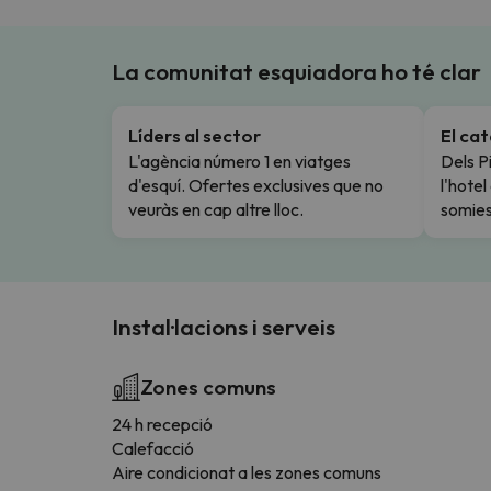
La comunitat esquiadora ho té clar
Líders al sector
El ca
L'agència número 1 en viatges
Dels Pi
d'esquí. Ofertes exclusives que no
l'hote
veuràs en cap altre lloc.
somies
Instal·lacions i serveis
Zones comuns
24 h recepció
Calefacció
Aire condicionat a les zones comuns