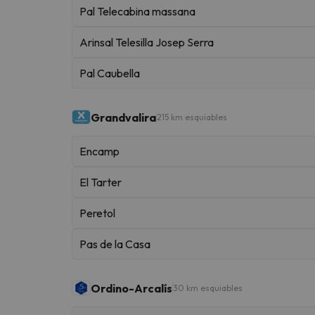
Pal Telecabina massana
Arinsal Telesilla Josep Serra
Pal Caubella
Grandvalira
215 km esquiables
Encamp
El Tarter
Peretol
Pas de la Casa
Ordino-Arcalís
30 km esquiables