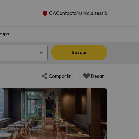
CA
Contacta'ns
Inicia sessió
rups
Buscar
Compartir
Desar