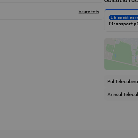
Veure tots
Ubicació exce
l'transport pú
Pal Telecabin
Arinsal Teleca