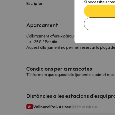
Si necessiteu cons
Escriptori
Aparcament
L'allotjament ofereix pàrquing interior de pagame
25€ / Per dia
Aquest allotjament no permet reservar la plaça de 
Condicions per a mascotes
T'informem que aquest allotjament no admet mas
Distàncies a les estacions d'esquí p
Vallnord Pal-Arinsal
63 km esquiables