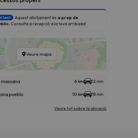
l·lent
Aquest allotjament és
a prop de
blic.
Consulta a recepció a la teva arribada!
Veure mapa
a massana
6 km
12 min
bina pueblo
10 km
18 min
Veure tot sobre la ubicació