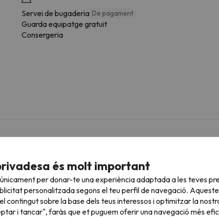
Servei de bugaderia
De pagament
Guarda equipatge gratuit
Consergeria
e la tipologia d'habitació.
privadesa és molt important
Bany
 únicament per donar-te una experiència adaptada a les teves pre
licitat personalitzada segons el teu perfil de navegació. Aqueste
Lavabo
Di
l contingut sobre la base dels teus interessos i optimitzar la nostr
Dutxa o banyera
Di
eptar i tancar", faràs que et puguem oferir una navegació més eficie