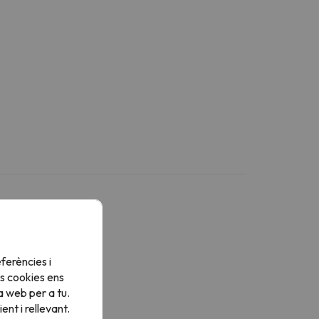
Més serveis
ferències i
s cookies ens
sposa de llençols
a web per a tu.
sposa de tovalloles
nt i rellevant.