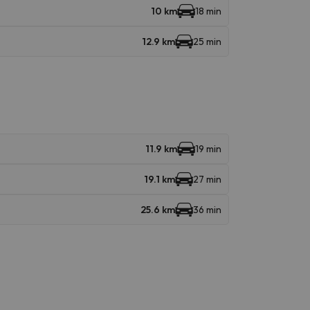
10 km
18 min
12.9 km
25 min
11.9 km
19 min
19.1 km
27 min
25.6 km
36 min