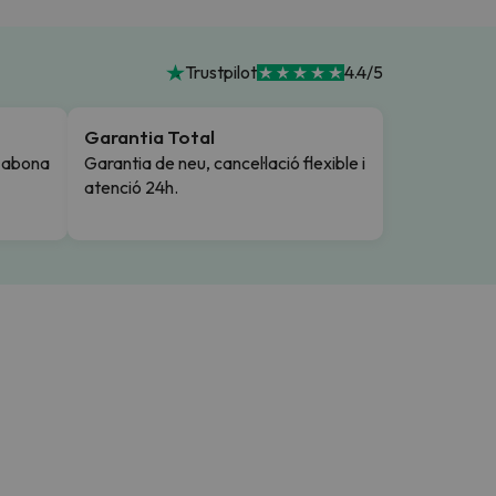
Trustpilot
4.4/5
Garantia Total
i abona
Garantia de neu, cancel·lació flexible i
atenció 24h.