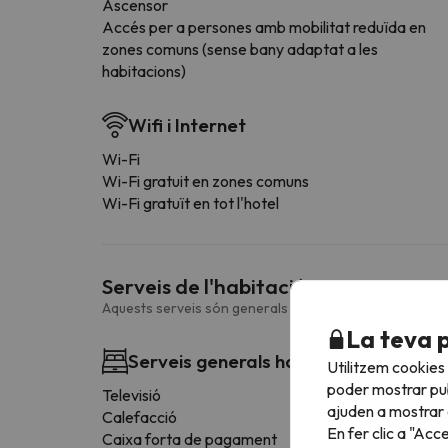
Ascensor
Accés per a persones amb mobilitat reduïda en
zones comuns (sense bany adaptat a les
habitacions)
Wifi i Internet
Wi-Fi
Wi-Fi gratuit en zones comuns
Wi-Fi gratuït en tot l'hotel
Serveis de l'habitació
Aquests serveis són generals i poden variar en funció d
La teva 
Serveis generals habitació
Utilitzem cookies
poder mostrar pub
Televisió
ajuden a mostrar e
Calefacció
En fer clic a "Acc
Caixa forta de pagament