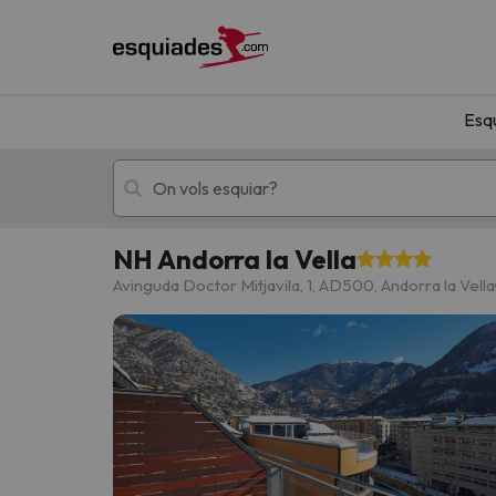
Esq
NH Andorra la Vella
Esquí
Escapades
Avinguda Doctor Mitjavila, 1, AD500, Andorra la Vella
!Vaja! No hem trobat resultats que coincideixi