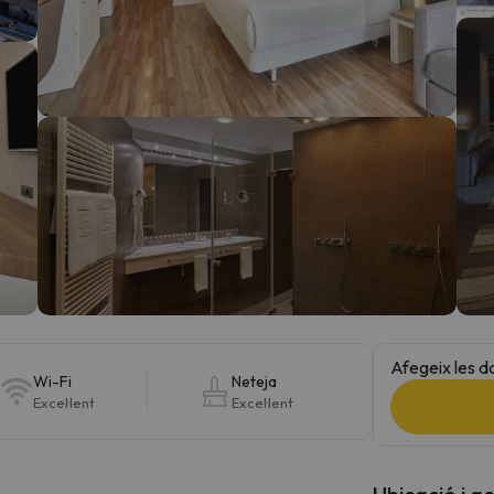
el nord. Quan trobi la seva brúixola torna.
Afegeix les d
Wi-Fi
Neteja
Excel·lent
Excel·lent
Ubicació i a