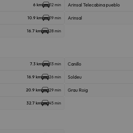
Arinsal Telecabina pueblo
6 km
12 min
Arinsal
10.9 km
19 min
16.7 km
28 min
Canillo
7.3 km
13 min
Soldeu
16.9 km
26 min
Grau Roig
20.9 km
29 min
32.7 km
45 min