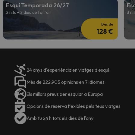
Esquí Temporada 26/27
Es
2 nits + 2 dies de forfait
3 ni
Des de
128 €
24 anys d'experiència en viatges d'esquí
Més de 222.905 opinions en 7 idiomes
Els millors preus per esquiar a Europa
Opcions de reserva flexibles pels teus viatges
Amb tu 24 h tots els dies de l'any