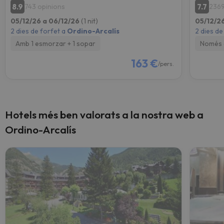
8.9
7.7
743 opinions
2369
05/12/26 a 06/12/26
(1 nit)
05/12/2
2 dies de forfet a
Ordino-Arcalís
2 dies de
Amb 1 esmorzar + 1 sopar
Només 
163 €
/pers.
Hotels més ben valorats a la nostra web a
Ordino-Arcalís