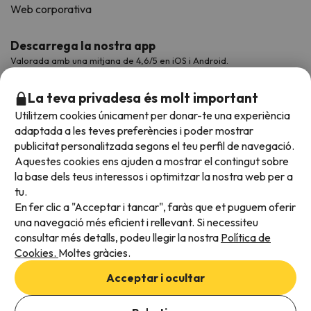
Web corporativa
Descarrega la nostra app
Valorada amb una mitjana de 4,6/5 en iOS i Android.
La teva privadesa és molt important
Utilitzem cookies únicament per donar-te una experiència
adaptada a les teves preferències i poder mostrar
publicitat personalitzada segons el teu perfil de navegació.
Aquestes cookies ens ajuden a mostrar el contingut sobre
la base dels teus interessos i optimitzar la nostra web per a
tu.
En fer clic a "Acceptar i tancar", faràs que et puguem oferir
Acceptem
una navegació més eficient i rellevant. Si necessiteu
consultar més detalls, podeu llegir la nostra
Política de
Cookies.
Moltes gràcies.
Condicions generals
Acceptar i ocultar
Privadesa de dades
Política de cookies