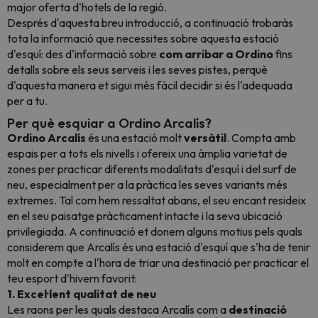
major oferta d'hotels de la regió.
Després d'aquesta breu introducció, a continuació trobaràs
tota la informació que necessites sobre aquesta estació
d'esquí: des d'informació sobre
com arribar a Ordino
fins
detalls sobre els seus serveis i les seves pistes, perquè
d'aquesta manera et sigui més fàcil decidir si és l'adequada
per a tu.
Per què esquiar a Ordino Arcalís?
Ordino Arcalís
és una estació molt
versàtil
. Compta amb
espais per a tots els nivells i ofereix una àmplia varietat de
zones per practicar diferents modalitats d'esquí i del
surf de
neu,
especialment per a la pràctica les seves variants més
extremes. Tal com hem ressaltat abans, el seu encant resideix
en el seu paisatge pràcticament intacte i la seva ubicació
privilegiada.
A continuació et donem alguns motius pels quals
considerem que Arcalís és una estació d'esquí que s'ha de tenir
molt en compte a l'hora de triar una destinació per practicar el
teu esport d'hivern favorit:
1. Excel·lent qualitat de neu
Les raons per les quals destaca Arcalís com a
destinació