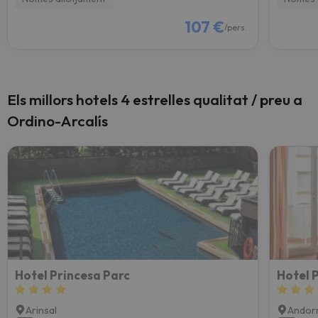
107 €
/pers.
Els millors hotels 4 estrelles qualitat / preu a
Ordino-Arcalís
Hotel Princesa Parc
Hotel 
Arinsal
Andorr