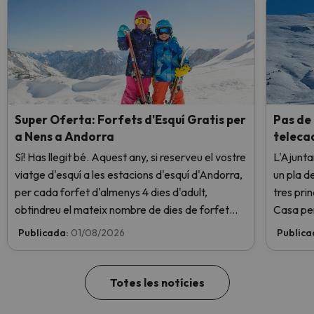
Super Oferta: Forfets d'Esquí Gratis per
Pas de 
a Nens a Andorra
telecad
Sí! Has llegit bé. Aquest any, si reserveu el vostre
L'Ajunt
viatge d'esquí a les estacions d'esquí d'Andorra,
un pla d
per cada forfet d'almenys 4 dies d'adult,
tres pri
obtindreu el mateix nombre de dies de forfet
Casa per
per a 1 nen totalment GRATIS. Entra i informa't
vuit pla
Publicada:
01/08/2026
Publica
aquí.
gondola P
Totes les notícies