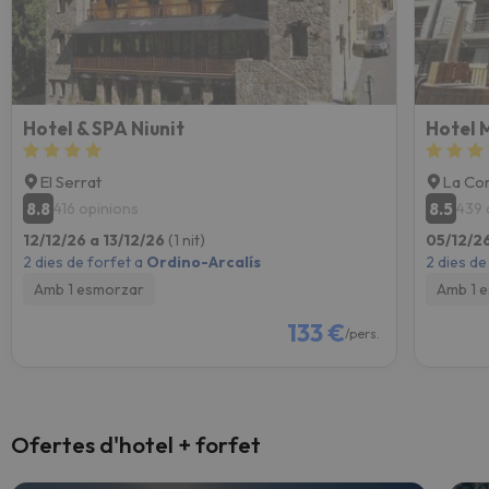
Hotel & SPA Niunit
Hotel 
El Serrat
La Cor
8.8
8.5
416 opinions
439 
12/12/26 a 13/12/26
(1 nit)
05/12/2
2 dies de forfet a
Ordino-Arcalís
2 dies de
Amb 1 esmorzar
Amb 1 e
133 €
/pers.
Ofertes d'hotel + forfet