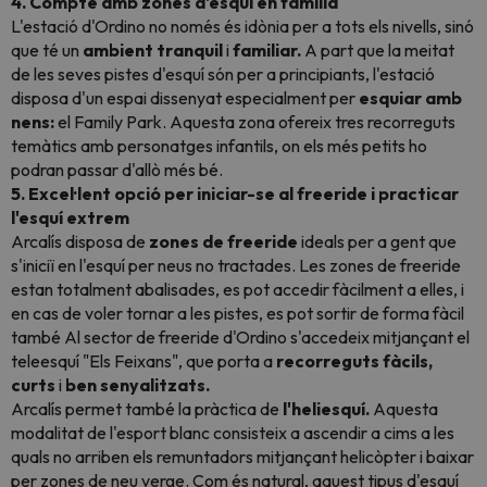
4. Compte amb zones d'esquí en família
L'estació d'Ordino no només és idònia per a tots els nivells, sinó
que té un
ambient
tranquil
i
familiar.
A part que la meitat
de les seves pistes d'esquí són per a principiants, l'estació
disposa d'un espai dissenyat especialment per
esquiar
amb
nens:
el Family Park. Aquesta zona ofereix tres recorreguts
temàtics amb personatges infantils, on els més petits ho
podran passar d'allò més bé.
5. Excel·lent opció per iniciar-se al freeride i practicar
l'esquí extrem
Arcalís disposa de
zones de freeride
ideals per a gent que
s'iniciï en l'esquí per neus no tractades. Les zones de freeride
estan totalment abalisades, es pot accedir fàcilment a elles, i
en cas de voler tornar a les pistes, es pot sortir de forma fàcil
també Al sector de freeride d'Ordino s'accedeix mitjançant el
teleesquí "Els Feixans", que porta a
recorreguts fàcils,
curts
i
ben senyalitzats.
Arcalís permet també la pràctica de
l'heliesquí.
Aquesta
modalitat de l'esport blanc consisteix a ascendir a cims a les
quals no arriben els remuntadors mitjançant helicòpter i baixar
per zones de neu verge. Com és natural, aquest tipus d'esquí