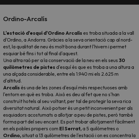
Ordino-Arcalís
L'estació d'esquí d'Ordino Arcalís
es troba situada a la vall
d'Ordino, a Andorra. Gràcies a la seva orientació cap al nord-
est, la qualitat de neu és molt bona durant l'hivern i permet
esquiar bé fins i tot al final d'aquest.
Una altra raó per a la conservació de la neu en els seus
30
quilòmetres de pistes
d'esquí és que es troba a una altura a
una alçada considerable, entre els 1.940 mi els 2.625 m
d'altitud.
Arcalís
és una de les zones d'esquí més respectuoses amb
l'entorn en què es troba. Això es deu al fet que no s'han
construït hotels al seu voltant, per tal de protegir la seva rica
diversitat natural. Això potser és un petit inconvenient per als
esquiadors acostumats a allotjar a peu de pistes, però també
forma part del seu encant. Es pot trobar allotjament fàcilment
en els pobles propers com
El Serrat,
a 5 quilòmetres o
Ordino,
situat a 13 quilòmetres de l'estació i on es concentra la