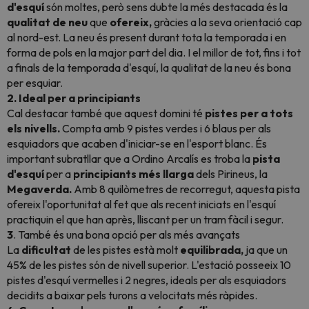
d'esquí
són moltes, però sens dubte la més destacada és la
qualitat de neu
que
ofereix,
gràcies a la seva orientació cap
al nord-est. La neu és present durant tota la temporada i en
forma de pols en la major part del dia. I el millor de tot, fins i tot
a finals de la temporada d'esquí, la qualitat de la neu és bona
per esquiar.
2. Ideal per a principiants
Cal destacar també que aquest domini té
pistes per a tots
els nivells.
Compta amb 9 pistes verdes i 6 blaus per als
esquiadors que acaben d'iniciar-se en l'esport blanc. És
important subratllar que a Ordino Arcalís es troba la
pista
d'esquí
per a
principiants
més
llarga
dels Pirineus, la
Megaverda.
Amb 8 quilòmetres de recorregut, aquesta pista
ofereix l'oportunitat al fet que als recent iniciats en l'esquí
practiquin el que han après, lliscant per un tram fàcil i segur.
3
. També és una bona opció per als més avançats
La
dificultat
de les pistes està molt
equilibrada,
ja que un
45% de les pistes són de nivell superior. L'estació posseeix 10
pistes d'esquí vermelles i 2 negres, ideals per als esquiadors
decidits a baixar pels turons a velocitats més ràpides.