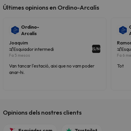
Últimes opinions en Ordino-Arcalís
Ordino-
Arcalís
Joaquim
Ramo
Esquiador intermedi
Esqu
NS/NC
Fa 5 mesos
Fa 6 m
Van tancar l'estació, aixi que no vam poder
Tot
anar-hi.
Opinions dels nostres clients
Esquiades.com
Trustpilot