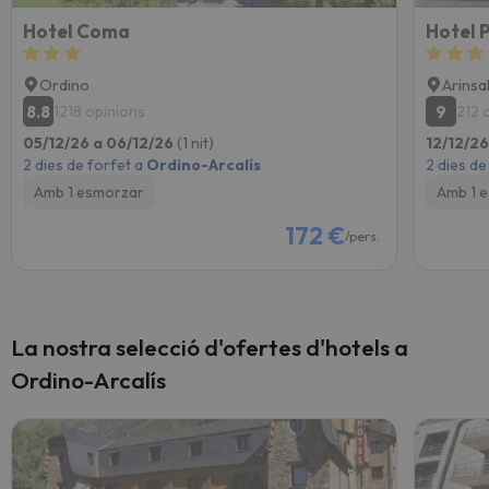
Hotel Coma
Ordino
Arinsa
8.8
9
1218 opinions
212 
05/12/26 a 06/12/26
(1 nit)
12/12/26
2 dies de forfet a
Ordino-Arcalís
2 dies de
Amb 1 esmorzar
Amb 1 e
172 €
/pers.
La nostra selecció d'ofertes d'hotels a
Ordino-Arcalís