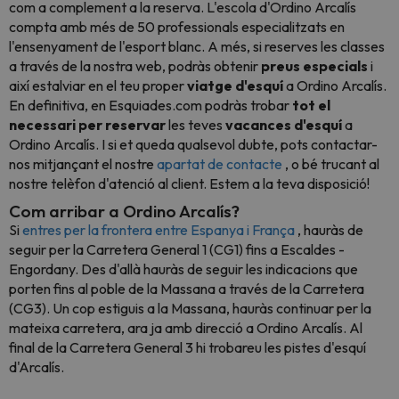
com a complement a la reserva. L'escola d'Ordino Arcalís
compta amb més de 50 professionals especialitzats en
l'ensenyament de l'esport blanc. A més, si reserves les classes
a través de la nostra web, podràs obtenir
preus especials
i
així estalviar en el teu proper
viatge d'esquí
a Ordino Arcalís.
En definitiva, en Esquiades.com podràs trobar
tot el
necessari
per
reservar
les teves
vacances
d'esquí
a
Ordino Arcalís. I si et queda qualsevol dubte, pots contactar-
nos mitjançant el nostre
apartat de contacte
, o bé trucant al
nostre telèfon d'atenció al client. Estem a la teva disposició!
Com arribar a Ordino Arcalís?
Si
entres per la frontera entre Espanya i França
, hauràs de
seguir per la Carretera General 1 (CG1) fins a Escaldes -
Engordany. Des d'allà hauràs de seguir les indicacions que
porten fins al poble de la Massana a través de la Carretera
(CG3). Un cop estiguis a la Massana, hauràs continuar per la
mateixa carretera, ara ja amb direcció a Ordino Arcalís. Al
final de la Carretera General 3 hi trobareu les pistes d'esquí
d'Arcalís.