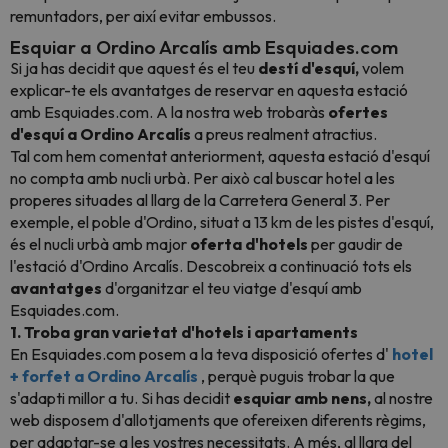
remuntadors, per així evitar embussos.
Esquiar a Ordino Arcalís amb Esquiades.com
Si ja has decidit que aquest és el teu
destí d'esquí,
volem
explicar-te els avantatges de reservar en aquesta estació
amb Esquiades.com. A la nostra web trobaràs
ofertes
d'esquí a Ordino
Arcalís
a preus realment atractius.
Tal com hem comentat anteriorment, aquesta estació d'esquí
no compta amb nucli urbà. Per això cal buscar hotel a les
properes situades al llarg de la Carretera General 3. Per
exemple, el poble d'Ordino, situat a 13 km de les pistes d'esquí,
és el nucli urbà amb major
oferta d'hotels
per gaudir de
l'estació d'Ordino Arcalís. Descobreix a continuació tots els
avantatges
d'organitzar el teu viatge d'esquí amb
Esquiades.com.
1. Troba gran varietat d'hotels i apartaments
En Esquiades.com posem a la teva disposició ofertes d'
hotel
+ forfet a Ordino
Arcalís
, perquè puguis trobar la que
s'adapti millor a tu. Si has decidit
esquiar amb nens,
al nostre
web disposem d'allotjaments que ofereixen diferents règims,
per adaptar-se a les vostres necessitats. A més, al llarg del