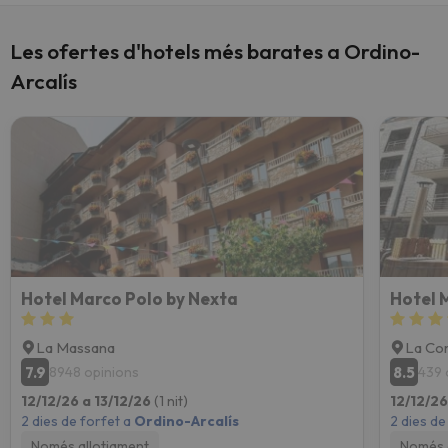
Les ofertes d'hotels més barates a Ordino-
Arcalís
Hotel Marco Polo by Nexta
Hotel 
La Massana
La Cor
7.9
8.5
8948 opinions
439 
12/12/26 a 13/12/26
(1 nit)
12/12/26
2 dies de forfet a
Ordino-Arcalís
2 dies de
Només allotjament
Només 