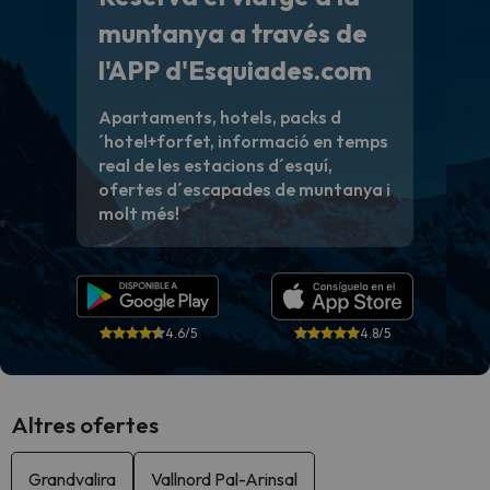
muntanya a través de
l'APP d'Esquiades.com
Apartaments, hotels, packs d
´hotel+forfet, informació en temps
real de les estacions d´esquí,
ofertes d´escapades de muntanya i
molt més!
4.6/5
4.8/5
Altres ofertes
Grandvalira
Vallnord Pal-Arinsal