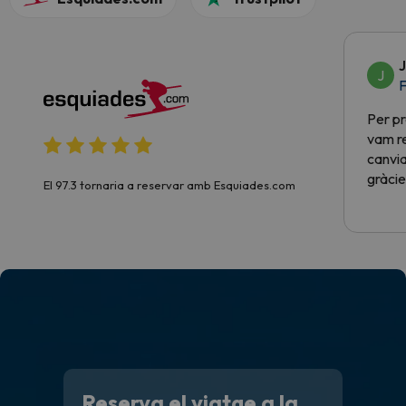
J
J
F
Per pr
vam re
canvia
gràcie
El 97.3 tornaria a reservar amb Esquiades.com
Reserva el viatge a la