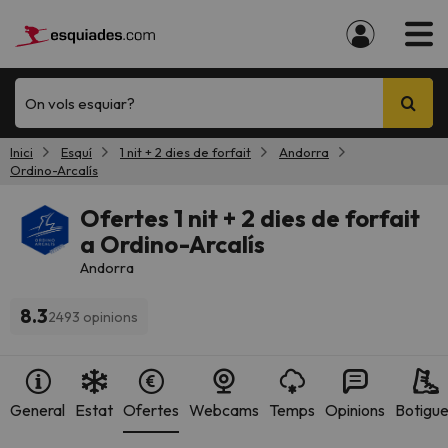
On vols esquiar?
Inici
Esquí
1 nit + 2 dies de forfait
Andorra
Ordino-Arcalís
Ofertes 1 nit + 2 dies de forfait
a Ordino-Arcalís
Andorra
8.3
2493 opinions
General
Estat
Ofertes
Webcams
Temps
Opinions
Botigu