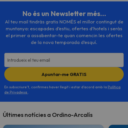
No és un Newsletter més…
Al teu mail tindràs gratis NOMÉS el millor contingut de
muntanya: escapades d’estiu, ofertes d’hotels i seràs
el primer a assabentar-te quan comencin les ofertes
de la nova temporada d’esquí.
Introdueix el teu email
Apuntar-me GRATIS
En subscriure't, confirmes haver llegit i estar d'acord amb la
Política
de Privadesa
.
Últimes notícies a Ordino-Arcalís