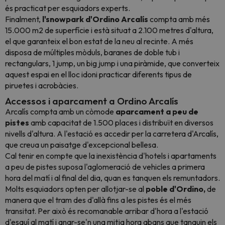
és practicat per esquiadors experts.
Finalment,
l'snowpark
d'Ordino
Arcalís
compta amb més
15.000 m2 de superfície i està situat a 2.100 metres d'altura,
el que garanteix el bon estat de la neu al recinte. A més
disposa de múltiples mòduls, baranes de doble tub i
rectangulars, 1 jump, un big jump i una piràmide, que converteix
aquest espai en el lloc idoni practicar diferents tipus de
piruetes i acrobàcies.
Accessos i aparcament a Ordino Arcalís
Arcalís compta amb un còmode
aparcament
a peu de
pistes
amb capacitat de 1.500 places i distribuït en diversos
nivells d'altura. A l'estació es accedir per la carretera d'Arcalís,
que creua un paisatge d'excepcional bellesa.
Cal tenir en compte que la inexistència d'hotels i apartaments
a peu de pistes suposa l'aglomeració de vehicles a primera
hora del matí i al final del dia, quan es tanquen els remuntadors.
Molts esquiadors opten per allotjar-se al
poble d'Ordino,
de
manera que el tram des d'allà fins a les pistes és el més
transitat. Per això és recomanable arribar d'hora a l'estació
d'esquí al matí i anar-se'n una mitja hora abans que tanquin els