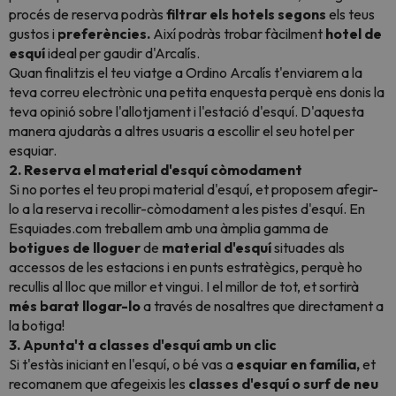
procés de reserva podràs
filtrar els hotels
segons
els teus
gustos i
preferències.
Així podràs trobar fàcilment
hotel de
esquí
ideal per gaudir d'Arcalís.
Quan finalitzis el teu viatge a Ordino Arcalís t'enviarem a la
teva correu electrònic una petita enquesta perquè ens donis la
teva opinió sobre l'allotjament i l'estació d'esquí. D'aquesta
manera ajudaràs a altres usuaris a escollir el seu hotel per
esquiar.
2. Reserva el material d'esquí còmodament
Si no portes el teu propi material d'esquí, et proposem afegir-
lo a la reserva i recollir-còmodament a les pistes d'esquí. En
Esquiades.com treballem amb una àmplia gamma de
botigues de lloguer
de
material d'esquí
situades als
accessos de les estacions i en punts estratègics, perquè ho
recullis al lloc que millor et vingui. I el millor de tot, et sortirà
més barat llogar-lo
a través de nosaltres que directament a
la botiga!
3. Apunta't a classes d'esquí amb un clic
Si t'estàs iniciant en l'esquí, o bé vas a
esquiar en família,
et
recomanem que afegeixis les
classes d'esquí o surf de neu