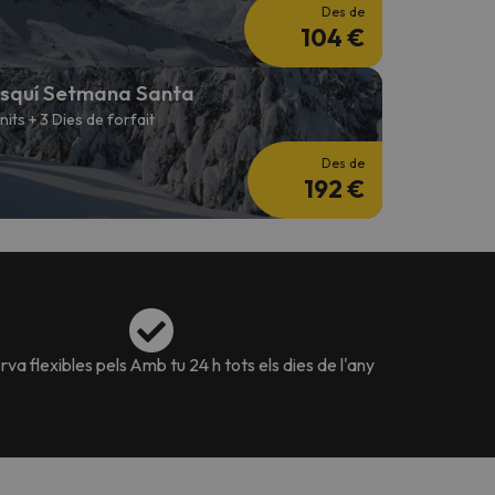
Des de
104 €
squí Setmana Santa
 nits + 3 Dies de forfait
Des de
192 €
va flexibles pels
Amb tu 24 h tots els dies de l'any