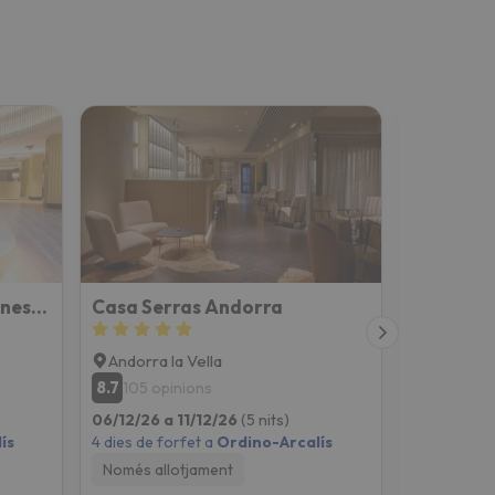
Grand Plaza Hotel & Wellness Andorra
Casa Serras Andorra
Andorra la Vella
Escalde
8.7
9
105 opinions
647 opi
06/12/26 a 11/12/26
(5 nits)
06/12/26 a
ís
4 dies de forfet a
Ordino-Arcalís
4 dies de fo
Només allotjament
Només all