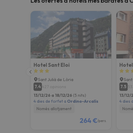
Les ofertes d'hotels més barates a 
Vaja! Sembla que el nostre cercador ha perdut 
Hotel Sant Eloi
Hotel
Sant Julià de Lòria
Sant
7.4
7.5
427 opinions
53
13/12/26 a 18/12/26
(5 nits)
13/12/
4 dies de forfet a
Ordino-Arcalís
4 dies 
Només allotjament
Només
264 €
/pers.