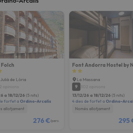
Ordino-Arcalís
el nord. Quan trobi la seva brúixola torna.
 Folch
Font Andorra Hostel by 
 Julià de Lòria
La Massana
9
2 opinions
302 opinions
26 a 18/12/26
(5 nits)
13/12/26 a 18/12/26
(5 nits)
de forfet a
Ordino-Arcalís
4 dies de forfet a
Ordino-Arcal
 allotjament
Només allotjament
276 €
295 
/pers.