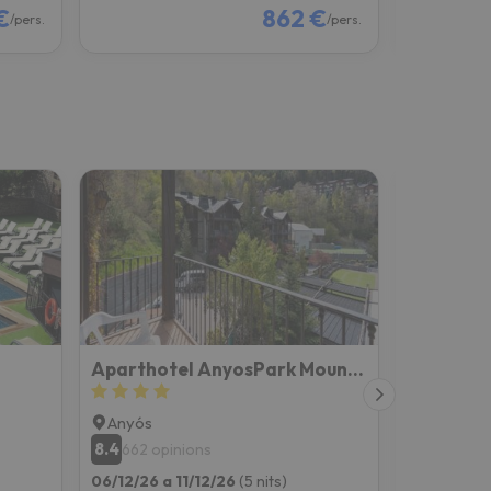
€
862 €
/pers.
/pers.
Aparthotel AnyosPark Mountain & Wellness Resort
Hotel Pre
Anyós
Andorra l
8.4
7.7
662 opinions
2369 o
06/12/26 a 11/12/26
(5 nits)
06/12/26 a