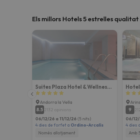
Els millors Hotels 5 estrelles qualita
Suites Plaza Hotel & Wellness Andorra
Andorra la Vella
Arin
8.5
9
2132 opinions
21
06/12/26 a 11/12/26
(5 nits)
06/12/
4 dies de forfet a
Ordino-Arcalís
4 dies 
Només allotjament
Amb 5