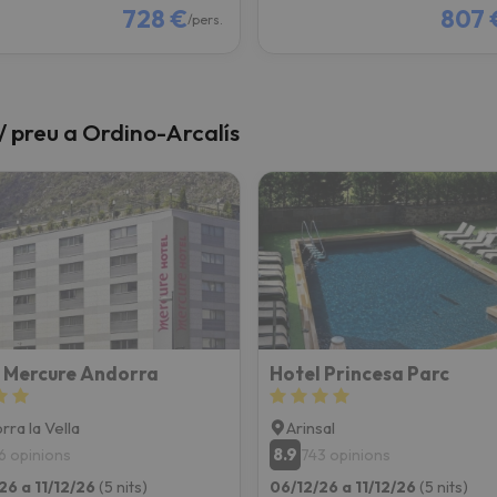
728 €
807 
/pers.
t / preu a Ordino-Arcalís
 Mercure Andorra
Hotel Princesa Parc
rra la Vella
Arinsal
8.9
6 opinions
743 opinions
26 a 11/12/26
(5 nits)
06/12/26 a 11/12/26
(5 nits)