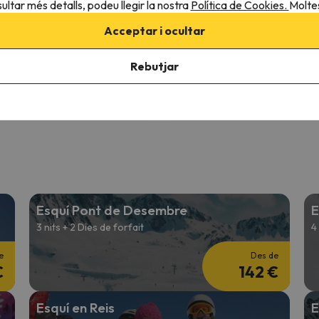
ultar més detalls, podeu llegir la nostra
Política de Cookies.
Moltes
9
9 opinions
245 opinions
Acceptar i ocultar
26 a 11/12/26
(5 nits)
06/12/26 a 11/12/26
(5 nits)
de forfet a
Ordino-Arcalís
4 dies de forfet a
Ordino-Arcal
Rebutjar
 esmorzars + 5 sopars
Amb 5 esmorzars
426 €
503 
/pers.
Esquí Pont de Desembre
E
3 nits + 2 Dies de forfait
4
e
Des de
€
142 €
Esquí en Reis
E