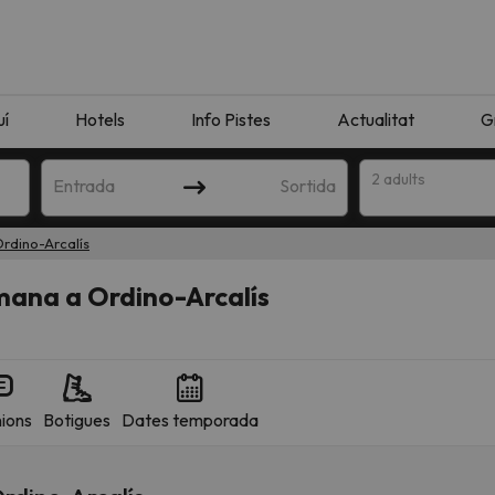
uí
Hotels
Info Pistes
Actualitat
G
2 adults
Entrada
Sortida
rdino-Arcalís
mana a Ordino-Arcalís
ions
Botigues
Dates temporada
n amb la teva cerca. Intenteu modificar la destinació.