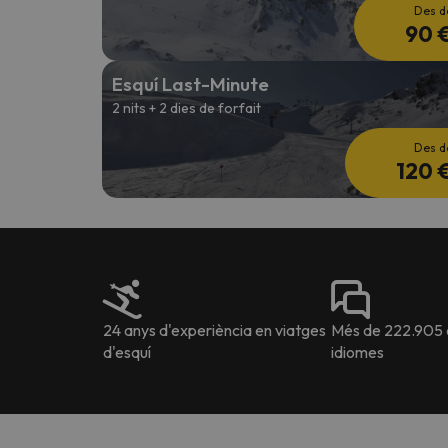
Des d
90 
Esquí Last-Minute
2 nits + 2 dies de forfait
Des d
120 
24 anys d'experiència en viatges
Més de 222.905 o
d'esquí
idiomes