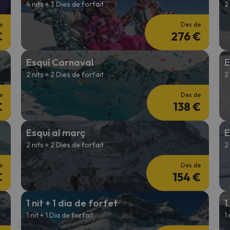
4 nits + 3 Dies de forfait
2
e
Des de
€
276 €
Esquí Carnaval
E
2 nits + 2 Dies de forfait
2
e
Des de
€
138 €
Esquí al març
E
2 nits + 2 Dies de forfait
2
e
Des de
€
154 €
1 nit + 1 dia de forfet
1
1 nit + 1 Dia de forfait
1