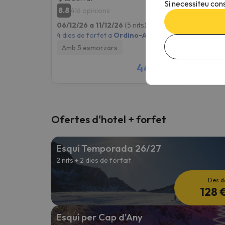
Si necessiteu cons
8.8
8.5
416 opinions
43
06/12/26 a 11/12/26
(5 nits)
06/12/
4 dies de forfet a
Ordino-Arcalís
4 dies 
Amb 5 esmorzars
Amb 5
461 €
/pers.
Ofertes d'hotel + forfet
Esquí Temporada 26/27
2 nits + 2 dies de forfait
Des d
128 
Esquí per Cap d'Any