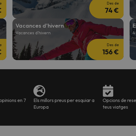
e
Des de
€
74 €
Vacances d'hivern
E
Vacances d'hivern
4
e
Des de
€
156 €
pinions en 7
Els millors preus per esquiar a
Opcions de reser
Europa
teus viatges