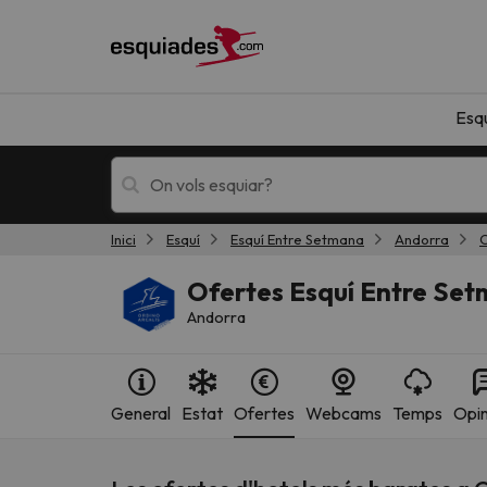
Esq
Inici
Esquí
Esquí Entre Setmana
Andorra
O
Esquí
Escapades
Ofertes Esquí Entre Set
Andorra
General
Estat
Ofertes
Webcams
Temps
Opin
!Vaja! No hem trobat resultats que coincideixi