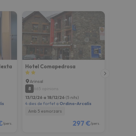
Nexta
Hotel Comapedrosa
Insitu Eu
Arinsal
Andorra l
8
8
665 opinions
410 opi
13/12/26 a 18/12/26
(5 nits)
13/12/26 a
ís
4 dies de forfet a
Ordino-Arcalís
4 dies de fo
Amb 5 esmorzars
Només all
€
297 €
/pers.
/pers.