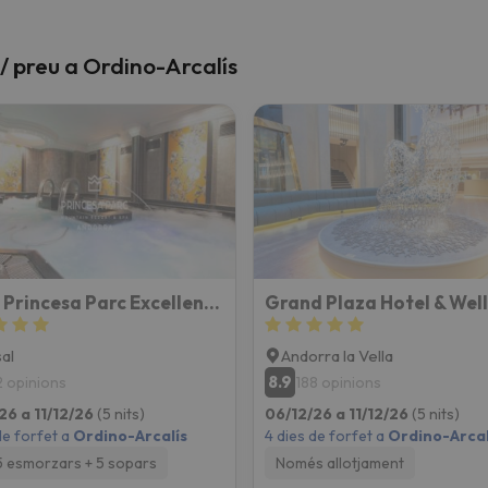
t / preu a Ordino-Arcalís
Hotel Princesa Parc Excellence (ex Diana Parc)
sal
Andorra la Vella
8.9
2 opinions
188 opinions
26 a 11/12/26
(5 nits)
06/12/26 a 11/12/26
(5 nits)
de forfet a
Ordino-Arcalís
4 dies de forfet a
Ordino-Arcal
 esmorzars + 5 sopars
Només allotjament