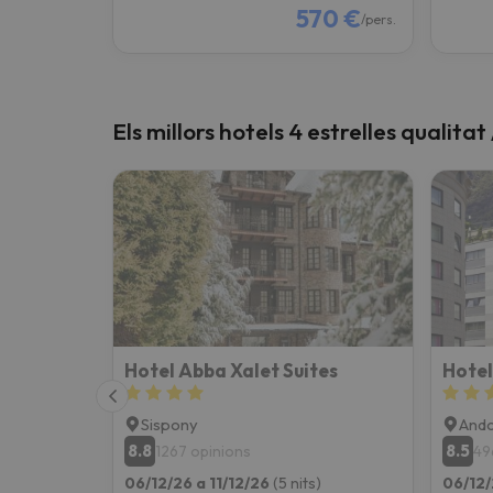
570 €
/pers.
Els millors hotels 4 estrelles qualita
Hotel Abba Xalet Suites
Hotel
Sispony
Ando
8.8
8.5
1267 opinions
49
06/12/26 a 11/12/26
(5 nits)
06/12/