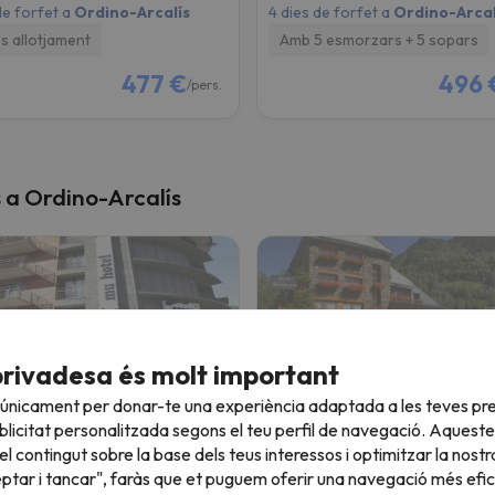
de forfet a
Ordino-Arcalís
4 dies de forfet a
Ordino-Arcal
 allotjament
Amb 5 esmorzars + 5 sopars
477 €
496 
/pers.
s a Ordino-Arcalís
privadesa és molt important
 únicament per donar-te una experiència adaptada a les teves pre
licitat personalitzada segons el teu perfil de navegació. Aqueste
 Mu
Hotel & SPA Bringué
l contingut sobre la base dels teus interessos i optimitzar la nostr
eptar i tancar", faràs que et puguem oferir una navegació més eficie
ortinada
Ordino