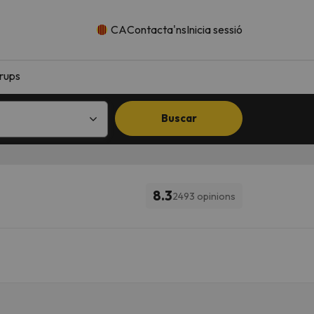
CA
Contacta'ns
Inicia sessió
rups
Buscar
8.3
2493 opinions