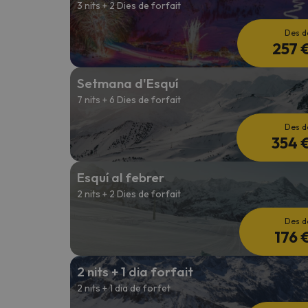
3 nits + 2 Dies de forfait
Des d
257 
Setmana d'Esquí
7 nits + 6 Dies de forfait
Des d
354 
Esquí al febrer
2 nits + 2 Dies de forfait
Des d
176 
2 nits + 1 dia forfait
2 nits + 1 dia de forfet