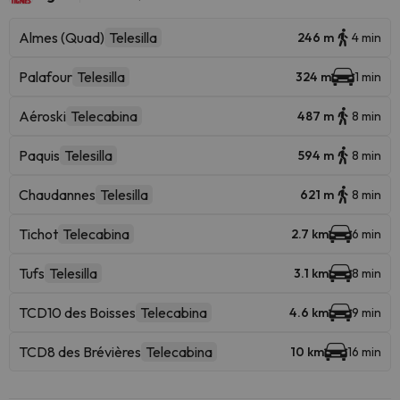
Almes (Quad)
Telesilla
246 m
4 min
Palafour
Telesilla
324 m
1 min
Aéroski
Telecabina
487 m
8 min
Paquis
Telesilla
594 m
8 min
Chaudannes
Telesilla
621 m
8 min
Tichot
Telecabina
2.7 km
6 min
Tufs
Telesilla
3.1 km
8 min
TCD10 des Boisses
Telecabina
4.6 km
9 min
TCD8 des Brévières
Telecabina
10 km
16 min