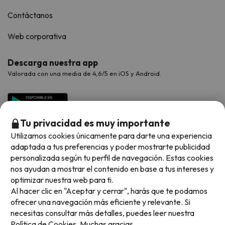
Contáctanos
Web corporativa
Descarga nuestra app
Valorada con una media de 4,6/5 en iOS y Android.
Tu privacidad es muy importante
Utilizamos cookies únicamente para darte una experiencia
adaptada a tus preferencias y poder mostrarte publicidad
personalizada según tu perfil de navegación. Estas cookies
nos ayudan a mostrar el contenido en base a tus intereses y
optimizar nuestra web para ti.
Métodos de pago disponibles
Al hacer clic en "Aceptar y cerrar", harás que te podamos
ofrecer una navegación más eficiente y relevante. Si
necesitas consultar más detalles, puedes leer nuestra
Política de Cookies.
Muchas gracias.