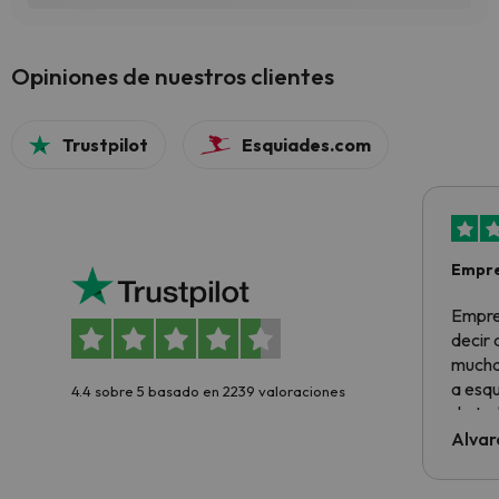
Opiniones de nuestros clientes
Trustpilot
Esquiades.com
Empre
Empre
decir
muchas
a esqu
4.4 sobre 5 basado en 2239 valoraciones
de tod
al cli
Alvar
he ten
culpa 