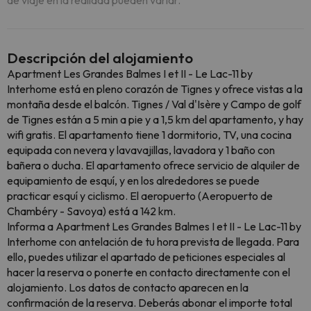
de viaje en la realidad pueden variar.
Descripción del alojamiento
Apartment Les Grandes Balmes I et II - Le Lac-11 by
Interhome está en pleno corazón de Tignes y ofrece vistas a la
montaña desde el balcón. Tignes / Val d'Isère y Campo de golf
de Tignes están a 5 min a pie y a 1,5 km del apartamento, y hay
wifi gratis. El apartamento tiene 1 dormitorio, TV, una cocina
equipada con nevera y lavavajillas, lavadora y 1 baño con
bañera o ducha. El apartamento ofrece servicio de alquiler de
equipamiento de esquí, y en los alrededores se puede
practicar esquí y ciclismo. El aeropuerto (Aeropuerto de
Chambéry - Savoya) está a 142 km.
Informa a Apartment Les Grandes Balmes I et II - Le Lac-11 by
Interhome con antelación de tu hora prevista de llegada. Para
ello, puedes utilizar el apartado de peticiones especiales al
hacer la reserva o ponerte en contacto directamente con el
alojamiento. Los datos de contacto aparecen en la
confirmación de la reserva. Deberás abonar el importe total