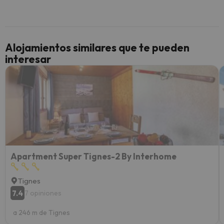
inmobi
y un t
cancel
cance
Alojamientos similares que te pueden
perfe
interesar
diner
Recom
vacaci
esquia
extra
yo.
Apartment Super Tignes-2 By Interhome
Tignes
7.4
7 opiniones
a 246 m de Tignes