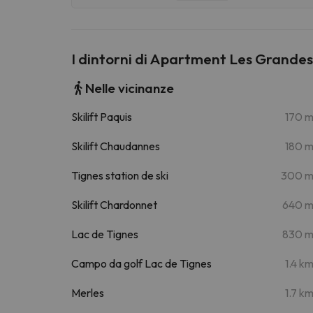
I dintorni di Apartment Les Grandes 
Nelle vicinanze
Skilift Paquis
170 
Skilift Chaudannes
180 
Tignes station de ski
300 
Skilift Chardonnet
640 
Lac de Tignes
830 
Campo da golf Lac de Tignes
1.4 k
Merles
1.7 k