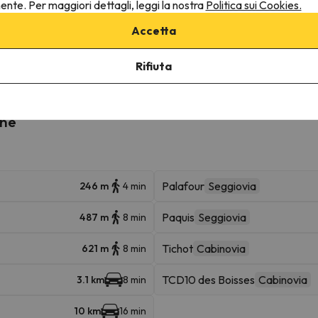
nente. Per maggiori dettagli, leggi la nostra
Politica sui Cookies.
Accetta
ruttura.
Rifiuta
ine
Palafour
Seggiovia
246 m
4 min
Paquis
Seggiovia
487 m
8 min
Tichot
Cabinovia
621 m
8 min
TCD10 des Boisses
Cabinovia
3.1 km
8 min
10 km
16 min