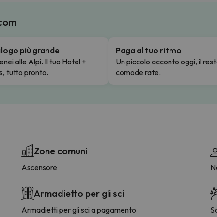
.com
talogo più grande
Paga al tuo ritmo
enei alle Alpi. Il tuo Hotel +
Un piccolo acconto oggi, il rest
s, tutto pronto.
comode rate.
Zone comuni
Ascensore
Ne
Armadietto per gli sci
Armadietti per gli sci a pagamento
S