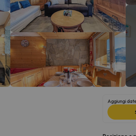
la strada. Non appena troverà la bussola, tornerà.
Aggiungi date 
Posizione e 