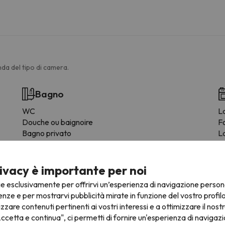
da del tipo di camera.
Bagno
WC
L
Douche ou baignoire
F
Bagno privato
L
F
C
M
ivacy è importante per noi
St
ie esclusivamente per offrirvi un’esperienza di navigazione person
Z
enze e per mostrarvi pubblicità mirate in funzione del vostro profil
Fo
izzare contenuti pertinenti ai vostri interessi e a ottimizzare il nostr
ccetta e continua", ci permetti di fornire un'esperienza di navigazi