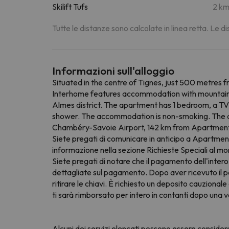
Skilift Tufs
2 k
Tutte le distanze sono calcolate in linea retta. Le 
Informazioni sull'alloggio
Situated in the centre of Tignes, just 500 metres 
Interhome features accommodation with mountain v
Almes district. The apartment has 1 bedroom, a TV,
shower. The accommodation is non-smoking. The area 
Chambéry-Savoie Airport, 142 km from Apartment L
Siete pregati di comunicare in anticipo a Apartment 
informazione nella sezione Richieste Speciali al mom
Siete pregati di notare che il pagamento dell'inter
dettagliate sul pagamento. Dopo aver ricevuto il pa
ritirare le chiavi. È richiesto un deposito cauziona
ti sarà rimborsato per intero in contanti dopo una ve
Alcuni dei servizi elencati possono essere consider