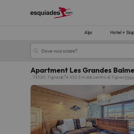
Alpi
Hotel + Ski
Apartment Les Grandes Balmes I
Hotel + skipass
Hotel di montagn
, 73320, Tignes
A 432.3 m dal centro di Tignes
Visu
Ops, non abbiamo trovato alcun risultato corr