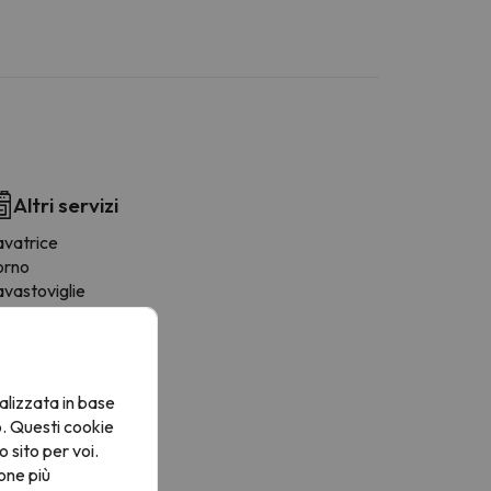
Altri servizi
avatrice
orno
avastoviglie
rigo
afetière
icroonde
oviglie
alizzata in base
ona pranzo
o. Questi cookie
rnelli
o sito per voi.
one più