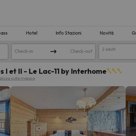
pass
Hotel
Info Stazioni
Novità
G
2 adulti
Check-in
Check-out
 et II - Le Lac-11 by Interhome
a
alizza sulla mappa
ispondente alla sua ricerca. Provare a modificare la destinazione.