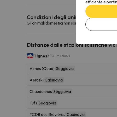
efficiente e perti
Condizioni degli animali domestici
Gli animali domestici non sono ammessi in questa st
Distanze dalle stazioni sciistiche vic
Tignes
300 km sciabili
Almes (Quad)
Seggiovia
Aéroski
Cabinovia
Chaudannes
Seggiovia
Tufs
Seggiovia
TCD8 des Brévières
Cabinovia