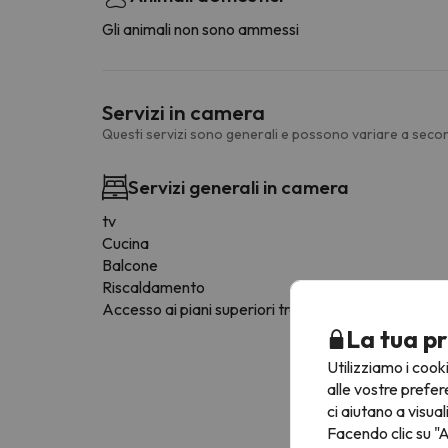
Gli animali non sono ammessi
Servizi in camera
Questi servizi sono generali e possono variare a secon
Servizi generali in camera
tv
Cucina
Balcone
Riscaldamento
Accesso ai piani superiori tramite ascensore
La tua pr
Utilizziamo i cook
alle vostre prefer
ci aiutano a visual
Facendo clic su "A