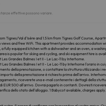
m
distanze effettive possono variare.
from Tignes/Val d'Isère and 1.5 km from Tignes Golf Course, Apartm
iews and free WiFi. This apartment provides accommodation with 
 a fully equipped kitchen with a dishwasher and an oven, a washin
is popular for skiing and cycling, and ski equipment hire is avail
es Grandes Balmes I et II - Le Lac-11 by Interhome.
Les Grandes Balmes I et II - Le Lac-11 by Interhome l'orario in cui
ento della prenotazione, o contattare la struttura utilizzando i re
o importo della prenotazione è richiesto prima dell'arrivo. Interhom
gamento, riceverete una e-mail contenente i dettagli della stuttura
le di EUR 500 all'arrivo. Dovrai pagarlo in contanti. Dovresti riceve
rifica dello stato dell'alloggio. 1 Babycot available, charges apply.
ati extra. Si prega di verificare con la reception al vostro arrivo.