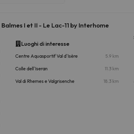
Balmes I et II - Le Lac-11 by Interhome
Luoghi di interesse
m
Centre Aquasportif Val d'Isère
5.9 km
m
Colle dell'Iseran
11.3 km
m
Val di Rhemes e Valgrisenche
18.3 km
m
m
m
m