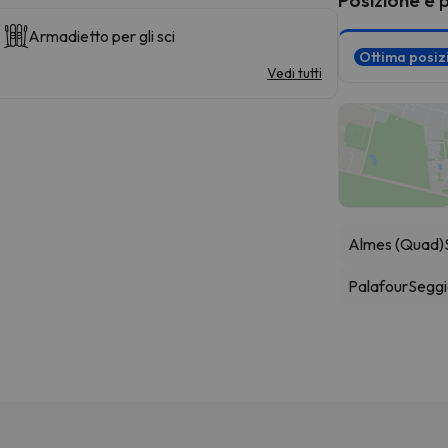
Armadietto per gli sci
Ottima posi
Vedi tutti
Almes (Quad)
Palafour
Seggi