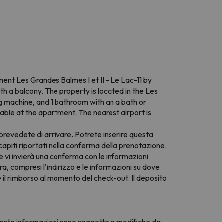
ent Les Grandes Balmes I et II - Le Lac-11 by
a balcony. The property is located in the Les
g machine, and 1 bathroom with an a bath or
able at the apartment. The nearest airport is
 prevedete di arrivare. Potrete inserire questa
capiti riportati nella conferma della prenotazione.
e vi invierà una conferma con le informazioni
, compresi l'indirizzo e le informazioni su dove
re il rimborso al momento del check-out. Il deposito
 Queste informazioni sono soggette a modifiche da