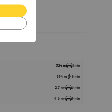
324 m
1 min
594 m
8 min
2.7 km
6 min
4.6 km
9 min