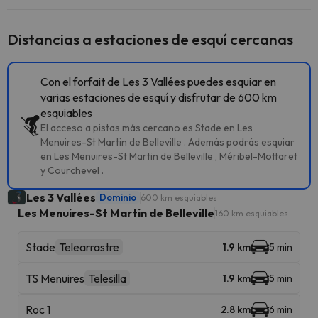
Distancias a estaciones de esquí cercanas
Con el forfait de Les 3 Vallées puedes esquiar en
varias estaciones de esquí y disfrutar de 600 km
esquiables
El acceso a pistas más cercano es Stade en Les
Menuires-St Martin de Belleville . Además podrás esquiar
en Les Menuires-St Martin de Belleville , Méribel-Mottaret
y Courchevel .
Les 3 Vallées
Dominio
600 km esquiables
Les Menuires-St Martin de Belleville
160 km esquiables
Stade
Telearrastre
1.9 km
5 min
TS Menuires
Telesilla
1.9 km
5 min
Roc 1
2.8 km
6 min