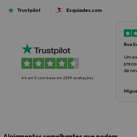
Trustpilot
Esquiades.com
Boa E
Um ex
preci
de ne
4.4 em 5 com base em 2239 avaliações
Migue
Alojamentos semelhantes que podem