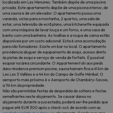
localizado em Les Menuires. Também dispõe de uma piscina
privada. Este apartamento dispõe de uma piscina interior, de
uma sauna e de um elevador. O apartamento possui uma
varanda, vistas para a montanha, 2 quartos, uma sala de
estar, uma televisão de ecrã plano, uma kitchenette equipada
com uma máquina de lavar louça e um forno, e uma casa de
banho com uma banheira. As toalhas e a roupa de cama estão
disponíveis por um custo adicional. Esta é uma acomodação
para não fumadores. Existe um bar no local. O apartamento
providencia aluguer de equipamento de esqui, acesso direto
às pistas de esqui e serviço de venda de forfaits. É possível
esquiar na área circundante. O Appartement ski aux pieds
dans résidence premium piscine, sauna hamam fica a 41 km de
Les Les 3 Vallées e a 44 km do Campo de Golfe Méribel. O
aeroporto mais próximo é o Aeroporto de Chambéry-Savoie,
a 116 km da propriedade.
Não são permitidas festas de despedida de solteiro e festas
semelhantes neste alojamento. Se causar danos no
alojamento durante a sua estadia, poderá ser-lhe pedido que
pague até EUR 300 após o check-out, de acordo com as