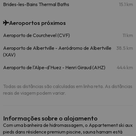
Brides-les-Bains Thermal Baths
15.1 km
Aeroportos próximos
Aeroporto de Courchevel (CVF)
11 km
Aeroporto de Albertville - Aeródromo de Albertville
38.5 km
(XAV)
Aeroporto de l'Alpe-d'Huez - Henri Giraud (AHZ)
44.4 km
Todas as distâncias são calculadas em linha reta. As distâncias
reais de viagem podem variar.
Informações sobre o alojamento
Com uma banheira de hidromassagem, o Appartement ski aux
pieds dans résidence premium piscine, sauna hamam está