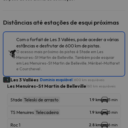
Distâncias até estações de esqui próximas
Com o forfait de Les 3 Vallées, pode aceder a várias
estâncias e desfrutar de 600 km de pistas.
O acesso mais próximo às pistas é Stade em Les
Menuires-St Martin de Belleville. Também pode esquiar
em Les Menuires-St Martin de Belleville, Méribel-Mottaret
e Courchevel .
Les 3 Vallées
Dominio esquiável
600 km esquiáveis
Les Menuires-St Martin de Belleville
160 km esquiáveis
Stade
Teleski de arrasto
1.9 km
5 min
TS Menuires
Telecadeira
1.9 km
5 min
Roc 1
2.8 km
6 min