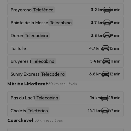
Preyerand
Teleférico
3.2 km
6 min
Pointe de la Masse
Telecabina
3.7 km
9 min
Doron
Telecadeira
3.8 km
9 min
Tortollet
4.7 km
15 min
Bruyères 1
Telecabina
5.4 km
11 min
Sunny Express
Telecadeira
6.8 km
12 min
Méribel-Mottaret
60 km esquiáveis
Pas du Lac 1
Telecabina
14 km
45 min
Chalets
Teleférico
14.1 km
47 min
Courchevel
150 km esquiáveis