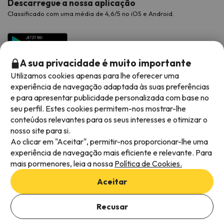
Descarregue a nossa aplicação
Classificado com uma média de 4,6/5 no iOS e Android.
A sua privacidade é muito importante
Utilizamos cookies apenas para lhe oferecer uma
experiência de navegação adaptada às suas preferências
e para apresentar publicidade personalizada com base no
seu perfil. Estes cookies permitem-nos mostrar-lhe
conteúdos relevantes para os seus interesses e otimizar o
Métodos de pagamento disponíveis
nosso site para si.
Ao clicar em "Aceitar", permitir-nos proporcionar-lhe uma
experiência de navegação mais eficiente e relevante. Para
mais pormenores, leia a nossa
Política de Cookies.
Termos e condições gerais
Aceitar
Privacidade dos dados
Adicionar datas para verificar a disponibilidade
Política de cookies
Recusar
Selecionar datas
Viajes para ti S.L.U. Copyright © Esquiades.com 2002-2026