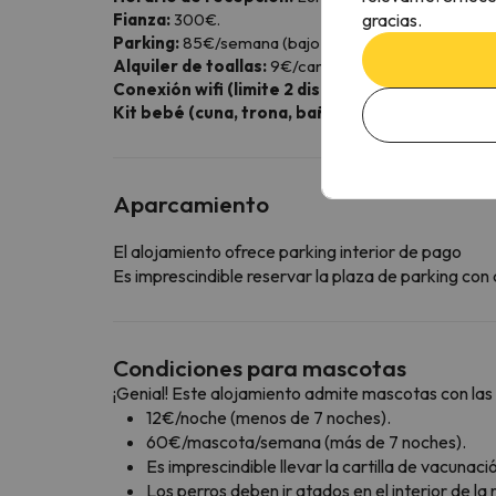
gracias.
Fianza:
300€.
Parking:
85€/semana (bajo petición y disponibilidad
Alquiler de toallas:
9€/cambio.
Conexión wifi (limite 2 dispositivos):
8€/día; 22€
Kit bebé (cuna, trona, bañera):
8€/día; 30€/sem
Aparcamiento
El alojamiento ofrece parking interior de pago
Es imprescindible reservar la plaza de parking co
Condiciones para mascotas
¡Genial! Este alojamiento admite mascotas con las 
12€/noche (menos de 7 noches).
60€/mascota/semana (más de 7 noches).
Es imprescindible llevar la cartilla de vacunaci
Los perros deben ir atados en el interior de la 