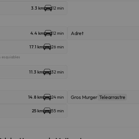
3.3 km
12 min
Adret
4.4 km
12 min
17.1 km
26 min
 esquiables
11.3 km
32 min
Gros Murger
Telearrastre
14.8 km
24 min
25 km
55 min