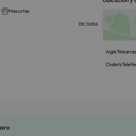
Mascotas
Ver todos
Aigle
Telearras
Chalets
Telefé
laro