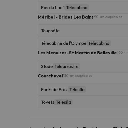
Pas du Lac 1
Telecabina
Méribel - Brides Les Bains
90 km esquiables
Tougnète
Télécabine de l'Olympe
Telecabina
Les Menuires-St Martin de Belleville
160 km
Stade
Telearrastre
Courchevel
150 km esquiables
Forêt de Praz
Telesilla
Tovets
Telesilla