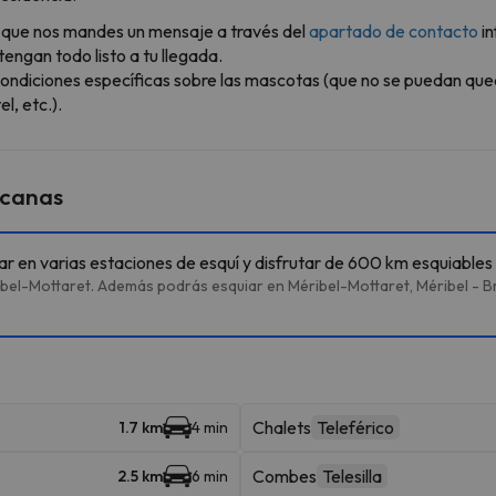
ble que nos mandes un mensaje a través del
apartado de contacto
in
engan todo listo a tu llegada.
ondiciones específicas sobre las mascotas (que no se puedan que
l, etc.).
rcanas
iar en varias estaciones de esquí y disfrutar de 600 km esquiables
bel-Mottaret. Además podrás esquiar en Méribel-Mottaret, Méribel - Bri
Chalets
Teleférico
1.7 km
4 min
Combes
Telesilla
2.5 km
6 min