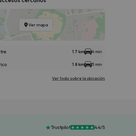
Ver mapa
tre
1.7 km
4 min
rico
1.8 km
5 min
Ver todo sobre la ubicación
Trustpilot
4.4/5