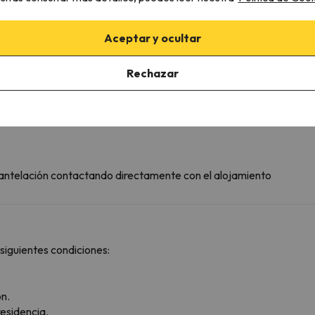
). No accesible coche con baca.
Aceptar y ocultar
/semana; 30€/quincena. El pack de 4 conexiones tiene un precio de
ana.
Rechazar
n antelación contactando directamente con el alojamiento
siguientes condiciones:
ón.
residencia.