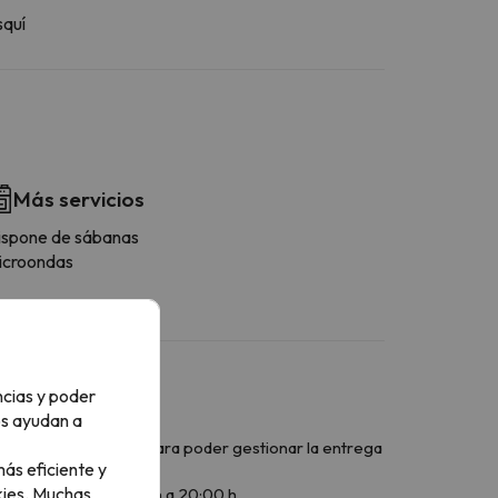
squí
Más servicios
ispone de sábanas
icroondas
ncias y poder
os ayudan a
dencia con antelación para poder gestionar la entrega
ás eficiente y
ies.
Muchas
h. Sábados: de 08:00 h a 20:00 h.