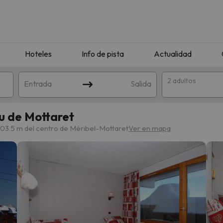
Hoteles
Info de pista
Actualidad
2 adultos
Entrada
Salida
u de Mottaret
03.5 m del centro de Méribel-Mottaret
Ver en mapa
que coincida con tu búsqueda. Prueba a modificar el destino.