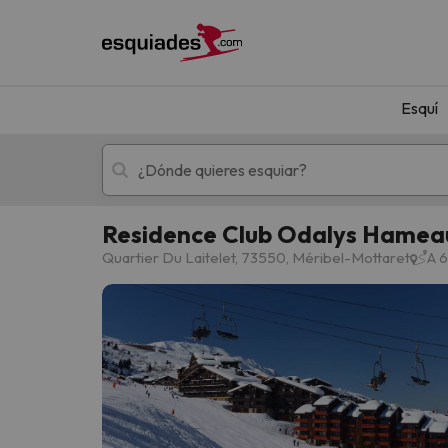
Esquí
Residence Club Odalys Hamea
Esquí
Escapadas
Quartier Du Laitelet, 73550, Méribel-Mottaret
A 6
¡Vaya! No hemos encontrado ningún resultado 