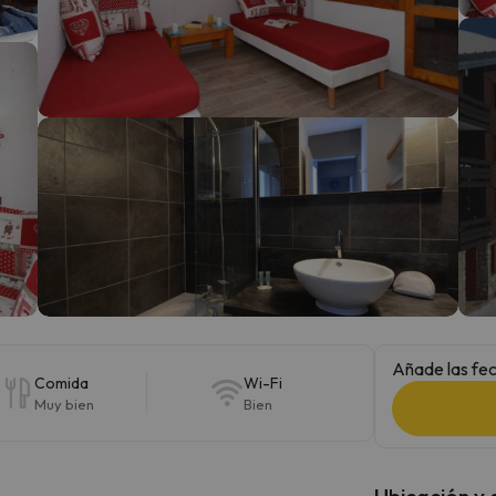
 el norte. En cuanto encuentre su brújula vuelve.
Añade las fec
Comida
Wi-Fi
Muy bien
Bien
Ubicación y