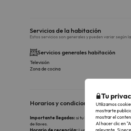
Servicios de la habitación
Estos servicios son generales y pueden variar según la
Servicios generales habitación
Televisión
Zona de cocina
Tu priva
Horarios y condiciones especiales
Utilizamos cookie
mostrarte publici
mostrar el conten
Importante llegadas:
si tu llegada se efectuará f
Al hacer clic en 
de llaves.
relevante. Si nec
Horario de recepción:
Lunes, martes, miércoles, j