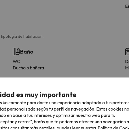
E
 tipología de habitación.
Baño
WC
D
Ducha o bañera
M
cidad es muy importante
s únicamente para darte una experiencia adaptada a tus prefere
dad personalizada según tu perfil de navegación. Estas cookies n
ido en base a tus intereses y optimizar nuestra web para ti.
uera del horario establecido es imprescindible contactar con la resi
"Aceptar y cerrar", harás que te podamos ofrecer una navegación m
esitas consultar más detalles, puedes leer nuestra
Política de Cook
ueves, viernes y domingo: de 09:00 h a 12:00 h y de 16:00 h a 19:00 