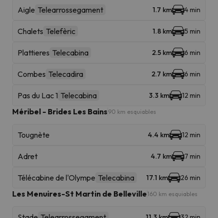
Aigle
Telearrossegament
1.7 km
4 min
Chalets
Telefèric
1.8 km
5 min
Plattieres
Telecabina
2.5 km
6 min
Combes
Telecadira
2.7 km
6 min
Pas du Lac 1
Telecabina
3.3 km
12 min
Méribel - Brides Les Bains
90 km esquiables
Tougnète
4.4 km
12 min
Adret
4.7 km
7 min
Télécabine de l'Olympe
Telecabina
17.1 km
26 min
Les Menuires-St Martin de Belleville
160 km esquiables
Stade
Telearrossegament
11.3 km
32 min