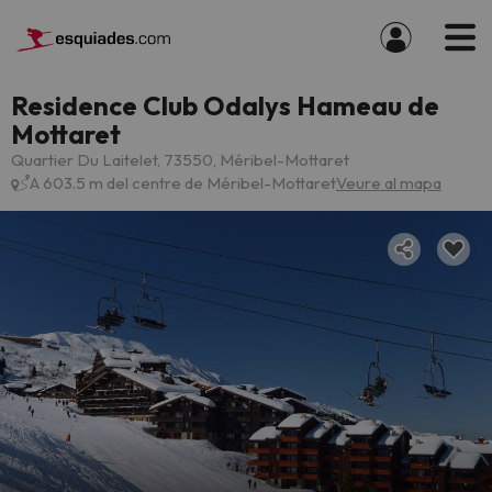
Residence Club Odalys Hameau de
Mottaret
Quartier Du Laitelet, 73550, Méribel-Mottaret
A 603.5 m del centre de Méribel-Mottaret
Veure al mapa