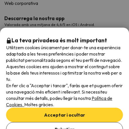
Web corporativa
Descarrega la nostra app
Valorada amb una mitjana de 4,6/5 en iOS i Android.
La teva privadesa és molt important
Utilitzem cookies únicament per donar-te una experiència
adaptada a les teves preferències i poder mostrar
publicitat personalitzada segons el teu perfil de navegació.
Aquestes cookies ens ajuden a mostrar el contingut sobre
la base dels teus interessos i optimitzar la nostra web per a
tu.
En fer clic a "Acceptar i tancar", faràs que et puguem oferir
Acceptem
una navegació més eficient i rellevant. Si necessiteu
consultar més detalls, podeu llegir la nostra
Política de
Cookies.
Moltes gràcies.
Condicions generals
Acceptar i ocultar
Privadesa de dades
Afegeix les dates per comprovar la disponibilitat
Política de cookies