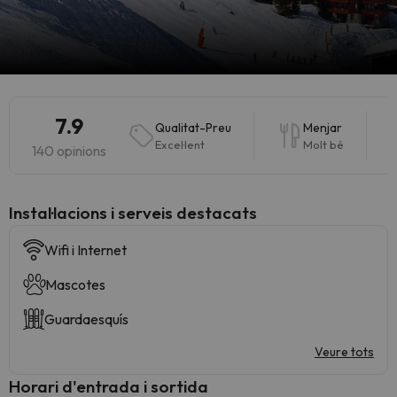
7.9
Qualitat-Preu
Menjar
Excel·lent
Molt bé
140 opinions
Instal·lacions i serveis destacats
Wifi i Internet
Mascotes
Guardaesquís
Veure tots
Horari d'entrada i sortida