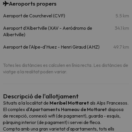
Aeroports propers
Aeroport de Courchevel (CVF)
5.5 km
Aeroport d’Albertville (XAV - Aeródromo de
34.1 km
Albertville)
Aeroport de l'Alpe-d'Huez - Henri Giraud (AHZ)
49.7 km
Totes les distàncies es calculen en línia recta. Les distàncies de
viatge a la realitat poden variar.
Descripció de l'allotjament
Situats a la localitat de
Meribel Mottaret
als Alps Francesos.
El complex
d'Apartaments Hameau de Mottaret
disposa
de recepció, connexió wifi (de pagament), guarda - esquís,
pàrquing interior (de pagament) i servei de fleca.
Compta amb una gran varietat d'apartaments, tots ells