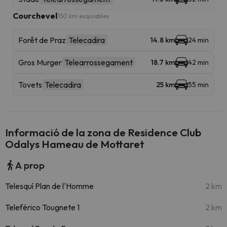
Courchevel
150 km esquiables
Forêt de Praz
Telecadira
14.8 km
24 min
Gros Murger
Telearrossegament
18.7 km
42 min
Tovets
Telecadira
25 km
55 min
Informació de la zona de Residence Club
Odalys Hameau de Mottaret
A prop
Telesquí Plan de l'Homme
2 km
Teleférico Tougnete 1
2 km