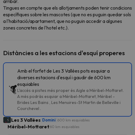
arribar.
Tingues en compte que els allotjaments poden tenir condicions
específiques sobre les mascotes (que no es puguin quedar sols
a l'habitació/apartament, que no puguin accedir a algunes
zones concretes de l'hotel etc.).
Distàncies a les estacions d'esquí properes
Amb el forfet de Les 3 Vallées pots esquiar a
diverses estacions d'esquí i gaudir de 600 km
esquiables
L'accés a pistes més proper és Aigle a Méribel-Mottaret.
A més podràs esquiar a Méribel-Mottaret, Méribel -
Brides Les Bains , Les Menuires-St Martin de Belleville i
Courchevel .
Les 3 Vallées
Domini
600 km esquiables
Méribel-Mottaret
60 km esquiables