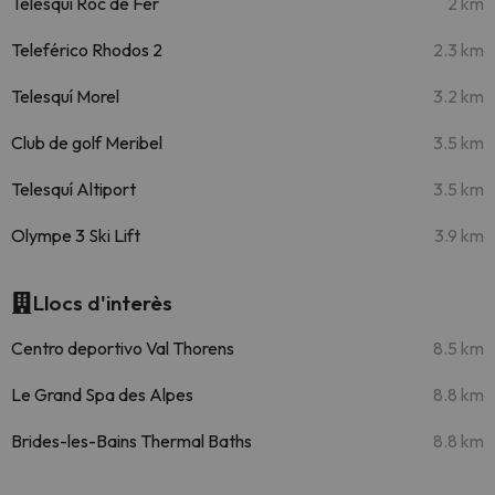
Telesquí Roc de Fer
2 km
Teleférico Rhodos 2
2.3 km
Telesquí Morel
3.2 km
Club de golf Meribel
3.5 km
Telesquí Altiport
3.5 km
Olympe 3 Ski Lift
3.9 km
Llocs d'interès
Centro deportivo Val Thorens
8.5 km
Le Grand Spa des Alpes
8.8 km
Brides-les-Bains Thermal Baths
8.8 km