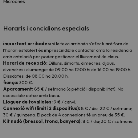
Microones
Horaris i concidions especials
important arribades:
si la teva arribada s'efectuarà fora de
l'horari establert és imprescindible contactar amb la residència
amb antelació per poder gestionar el lliurament de claus.
Horari de recepció:
Dilluns, dimarts, dimecres, dijous,
divendres i diumenge: de 09:00 ha 12:00 hi de 16:00 ha 19:00 h.
Dissabtes: de 08:00 ha 20:00 h.
fiança:
300 €.
Aparcament:
85 € / setmana (a petició i disponibilitat). No
accessible cotxe amb baca.
Lloguer de tovalloles:
9 € / canvi.
Connexió wifi (limiti 2 dispositius):
8 € / dia; 22 € / setmana;
30 € / quinzena. El pack de 4 connexions té un preu de 35 €.
Kit nadó (bressol, trona, banyera):
8 € / dia; 30 € / setmana.