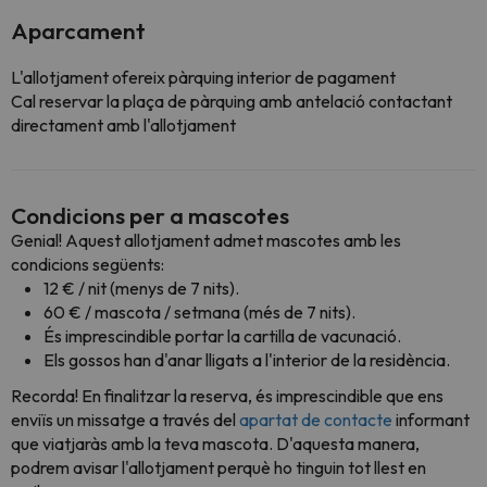
Aparcament
L'allotjament ofereix pàrquing interior de pagament
Cal reservar la plaça de pàrquing amb antelació contactant
directament amb l'allotjament
Condicions per a mascotes
Genial! Aquest allotjament admet mascotes amb les
condicions següents:
12 € / nit (menys de 7 nits).
60 € / mascota / setmana (més de 7 nits).
És imprescindible portar la cartilla de vacunació.
Els gossos han d'anar lligats a l'interior de la residència.
Recorda! En finalitzar la reserva, és imprescindible que ens
enviïs un missatge a través del
apartat de contacte
informant
que viatjaràs amb la teva mascota. D'aquesta manera,
podrem avisar l'allotjament perquè ho tinguin tot llest en