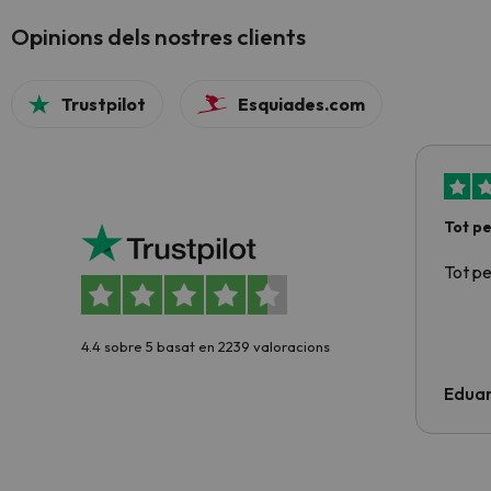
Opinions dels nostres clients
Trustpilot
Esquiades.com
Tot p
Tot p
4.4 sobre 5 basat en 2239 valoracions
Edua