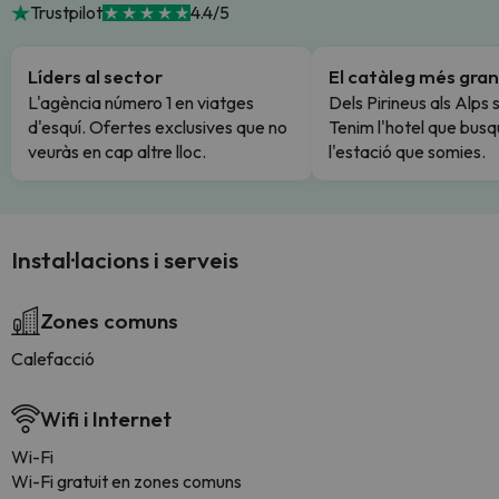
Trustpilot
4.4/5
Líders al sector
El catàleg més gran
L'agència número 1 en viatges
Dels Pirineus als Alps 
d'esquí. Ofertes exclusives que no
Tenim l'hotel que busq
veuràs en cap altre lloc.
l'estació que somies.
Instal·lacions i serveis
Zones comuns
Calefacció
Wifi i Internet
Wi-Fi
Wi-Fi gratuit en zones comuns