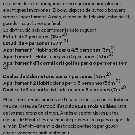
disposen de saló - menjador, cuina equipada amb plaques
elèctriques i microones. El bany disposa de dutxa o banyera
segons l'apartament. A més, disposen de televisió, roba de llit,
guarda - esquís, neteja final.
La distribució dels apartaments és la següent:
2)
Estudi de 3 persones (18m
2)
Estudi de 4 persones (27m
2)
Apartament 1 Habitació per a 4/5 persones (3m
2)
Apartament 1 Habitació per a 5 persones (33m
Apartament d'1 dormitori i golfes per a 6 persones (4m
2)
2)
Dúplex de 2 dormitoris per a 7 persones (43m
2)
Apartament 2 Habitacions per a 8 persones (56m
2)
Dúplex de 3 dormitoris i cabina per a 9 persones (7m
El lloc ideal per als amants de l'esport blanc, ja que es troba a
Peu de Pistes de l'estació d'esquí de
Les Trois Vallées,
una
de les més grans de el món. A més el sector de les pistes
d'esquí de Meribel és escenari de proves olímpiques i copes de
el món. Definitivament la destinació perfecta per gaudir
d'unes vacances amb molta neu.