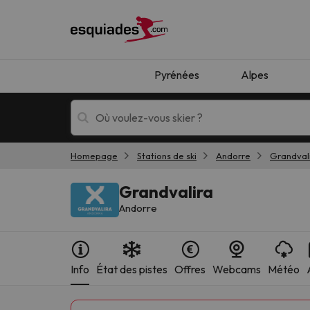
Pyrénées
Alpes
Homepage
Stations de ski
Andorre
Grandval
Séjours au ski
Séjours montagne
Grandvalira
Andorre
Info
État des pistes
Offres
Webcams
Météo
Oups, nous n'avons pas trouvé de résultats c