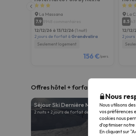
La Massana
La C
7.9
8.5
8948 commentaires
43
12/12/26 à 13/12/26
(1 nuit)
12/12/
2 jours de forfait à
Grandvalira
2 jours
Seulement logement
Seule
156 €
/pers.
Offres hôtel + forfait ski
Nous resp
Séjour Ski Dernière Minute
Nous utilisons de
vos préférences e
2 nuits + 2 jours de forfait de ski
cookies nous perm
d’optimiser notre 
À partir d
158 
En cliquant sur "