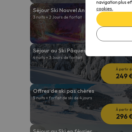
navigation plus ef
cookies.
Séjour Ski Nouvel An
3 nuits + 2 Jours de forfait
À partir d
281 
Séjour au Ski Pâques
4 nuits + 3 Jours de forfait
À partir d
249 
Offres de ski pas chères
5 nuits + forfait de ski de 4 jours
À partir d
296 
Séjour au Ski en février