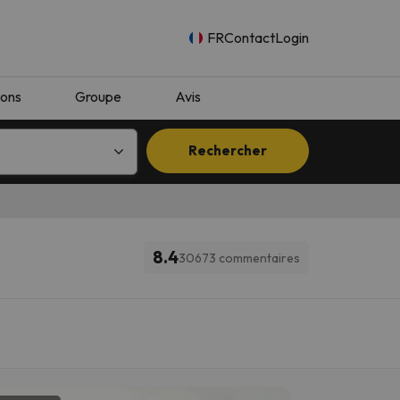
FR
Contact
Login
ions
Groupe
Avis
Rechercher
8.4
30673 commentaires
n.