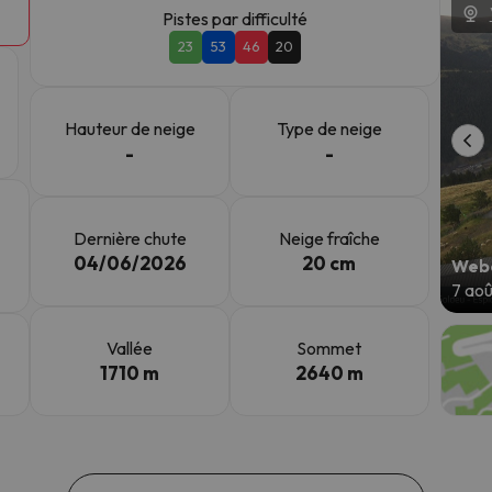
Pistes par difficulté
23
53
46
20
s qu'il aura retrouvé sa boussole, il reviendra.
Hauteur de neige
Type de neige
-
-
Dernière chute
Neige fraîche
04/06/2026
20 cm
Webc
7 ao
Vallée
Sommet
1710 m
2640 m