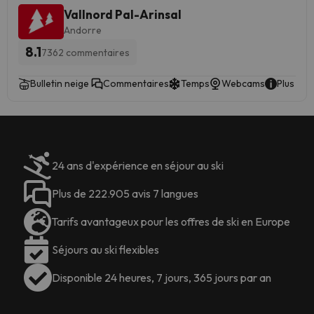
proche, est implanté à 36 km.
Vallnord Pal-Arinsal
Les enterrements de vie de garçon
Andorre
ou de jeune fille ou fêtes similaires
ne peuvent pas être organisés
8.1
7362 commentaires
dans cet hébergement. Si vous
causez des dommages à la
Bulletin neige
Commentaires
Temps
Webcams
Plus d'i
propriété pendant votre séjour, il
pourra vous être demandé de
payer jusqu'à 200 EUR après
votre départ, conformément aux
conditions relatives aux dommages
24 ans d'expérience en séjour au ski
matériels
. Géré par un particulier
Plus de 222.905 avis 7 langues
Tarifs avantageux pour les offres de ski en Europe
Séjours au ski flexibles
Disponible 24 heures, 7 jours, 365 jours par an