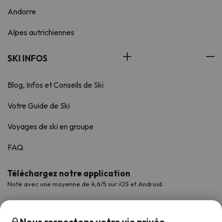
Andorre
Alpes autrichiennes
SKI INFOS
Blog, Infos et Conseils de Ski
Votre Guide de Ski
Voyages de ski en groupe
FAQ
Téléchargez notre application
Noté avec une moyenne de 4,6/5 sur iOS et Android.