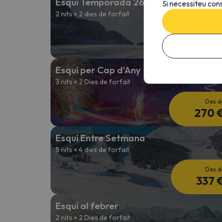
Esquí Temporada 26/27
Si necessiteu cons
2 nits + 2 dies de forfait
Des d
193 
Esquí per Cap d'Any
3 nits + 2 Dies de forfait
Des d
270 
Esquí Entre Setmana
5 nits + 4 dies de forfait
Des d
337 
Esquí al febrer
2 nits + 2 Dies de forfait