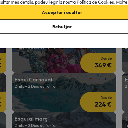
Esquí Pont de Desembre
E
ultar més detalls, podeu llegir la nostra
Política de Cookies.
Moltes
3 nits + 2 Dies de forfait
4
Acceptar i ocultar
e
Des de
€
241 €
Rebutjar
Esquí en Reis
E
4 nits + 3 Dies de forfait
2
e
Des de
€
349 €
Esquí Carnaval
E
2 nits + 2 Dies de forfait
2
e
Des de
€
224 €
Esquí al març
1
2 nits + 2 Dies de forfait
1