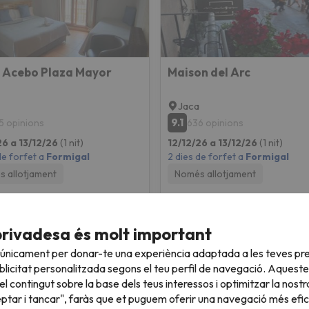
 Acebo Plaza Mayor
Maison del Arc
Jaca
9.1
5 opinions
636 opinions
26 a 13/12/26
(1 nit)
12/12/26 a 13/12/26
(1 nit)
de forfet a
Formigal
2 dies de forfet a
Formigal
 allotjament
Només allotjament
157 €
161 
/pers.
privadesa és molt important
 únicament per donar-te una experiència adaptada a les teves pre
licitat personalitzada segons el teu perfil de navegació. Aqueste
l contingut sobre la base dels teus interessos i optimitzar la nostr
eptar i tancar", faràs que et puguem oferir una navegació més eficie