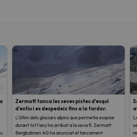
 a
Zermatt tanca les seves pistes d'esquí
S
d'estiu i es despedeix fins a la tardor.
a
L'últim dels glaciars alpins que permetia esquiar
L
durant tot l'any ha arribat a la seva fi. Zermatt
s
eu
Bergbahnen AG ha anunciat el tancament
re