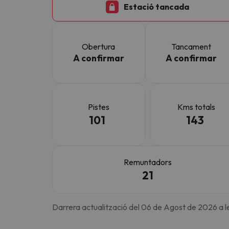
Estació tancada
Vaja! Sembla que el nostre cercador ha perdut 
Obertura
Tancament
A confirmar
A confirmar
Pistes
Kms totals
101
143
Remuntadors
21
Darrera actualització del 06 de Agost de 2026 a l