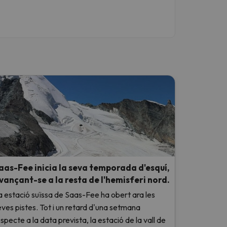
aas-Fee inicia la seva temporada d'esquí,
vançant-se a la resta de l'hemisferi nord.
a estació suïssa de Saas-Fee ha obert ara les
eves pistes. Tot i un retard d'una setmana
specte a la data prevista, la estació de la vall de