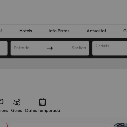
uí
Hotels
Info Pistes
Actualitat
G
2 adults
Entrada
Sortida
ions
Guies
Dates temporada
n amb la teva cerca. Intenteu modificar la destinació.