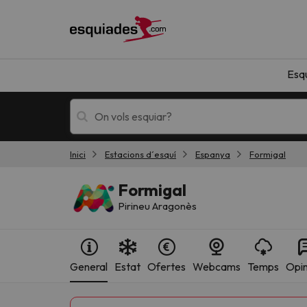
Esq
Inici
Estacions d´esquí
Espanya
Formigal
Esquí
Escapades
Formigal
Pirineu Aragonès
General
Estat
Ofertes
Webcams
Temps
Opin
!Vaja! No hem trobat resultats que coincideixi