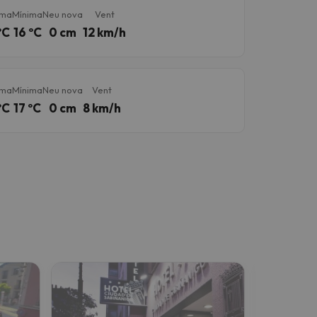
ima
Mínima
Neu nova
Vent
ºC
16 ºC
0 cm
12 km/h
ima
Mínima
Neu nova
Vent
ºC
17 ºC
0 cm
8 km/h