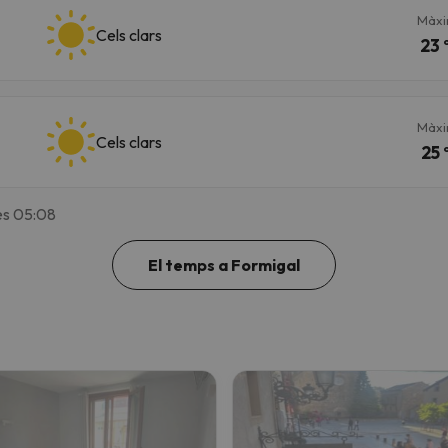
Màx
Cels clars
23 
Màx
Cels clars
25 
es 05:08
El temps a Formigal