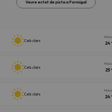
Veure estat de pista a Formigal
Màx
Cels clars
24 
Màx
Cels clars
25 
Màx
Cels clars
24 