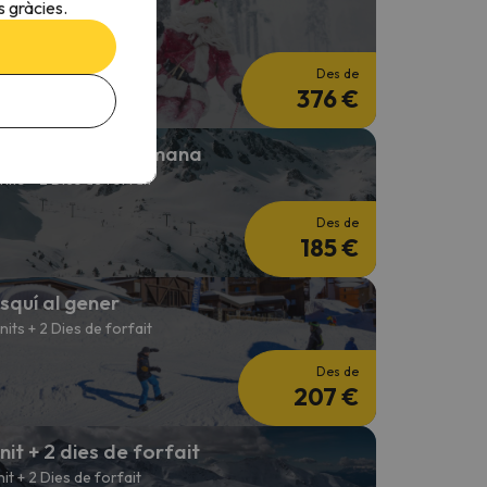
squí per Nadal
 gràcies.
 nits + 3 Dies de forfet
Des de
376 €
squí Cap de Setmana
 nits + 2 Dies de forfait
Des de
185 €
squí al gener
 nits + 2 Dies de forfait
Des de
207 €
 nit + 2 dies de forfait
 nit + 2 Dies de forfait