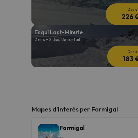
Des d
226 
Esquí Last-Minute
2 nits + 2 dies de forfait
Des d
183 
Mapes d'interès per Formigal
Formigal