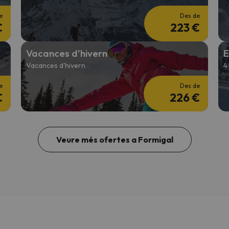
e
Des de
€
223 €
Vacances d'hivern
E
Vacances d'hivern
4
e
Des de
€
226 €
Veure més ofertes a Formigal