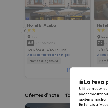
Hotel El Acebo
Hotel
Jaca
Jaca
8.5
7.9
1327 opinions
77
12/12/26 a 13/12/26
(1 nit)
12/12/
2 dies de forfet a
Formigal
2 dies 
Només allotjament
Només
157 €
/pers.
La teva 
Utilitzem cookies
poder mostrar pub
Ofertes d'hotel + forfet
ajuden a mostrar e
En fer clic a "Acc