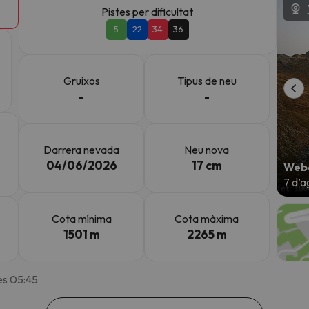
Pistes per dificultat
5
22
34
36
el nord. Quan trobi la seva brúixola torna.
Gruixos
Tipus de neu
-
-
Darrera nevada
Neu nova
04/06/2026
17 cm
Webc
7 d’a
Cota mínima
Cota màxima
1501 m
2265 m
es 05:45