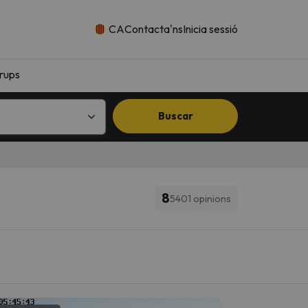
CA
Contacta'ns
Inicia sessió
rups
Buscar
8
5401 opinions