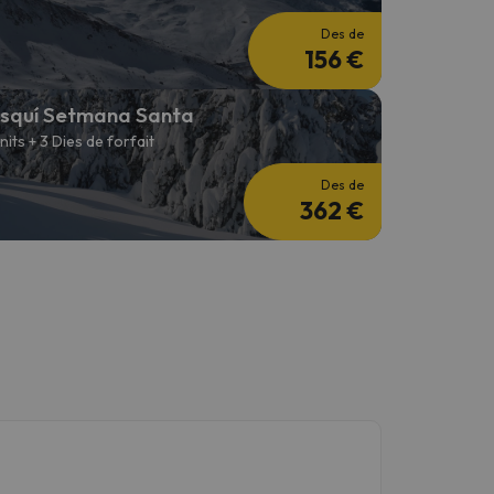
Des de
156 €
squí Setmana Santa
 nits + 3 Dies de forfait
Des de
362 €