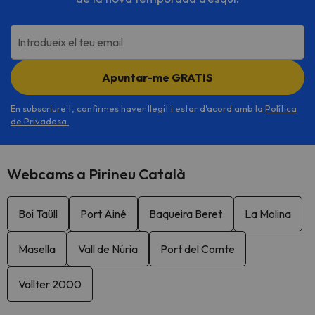
Introdueix el teu email
Apuntar-me GRATIS
En subscriure't, confirmes haver llegit i estar d'acord amb la
Política
de Privadesa
.
Webcams a Pirineu Català
Boí Taüll
Port Ainé
Baqueira Beret
La Molina
Masella
Vall de Núria
Port del Comte
Vallter 2000