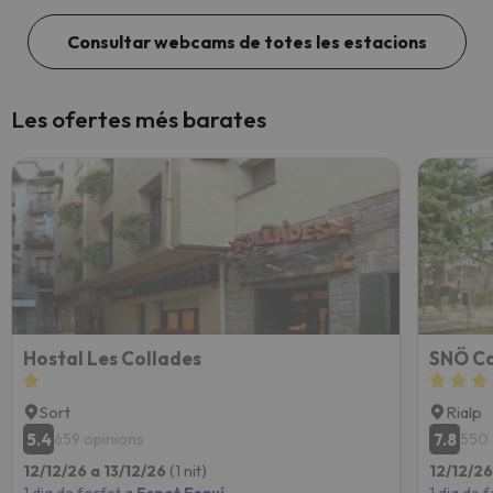
Consultar webcams de totes les estacions
Les ofertes més barates
Hostal Les Collades
SNÖ Co
Sort
Rialp
5.4
7.8
659 opinions
550 
12/12/26 a 13/12/26
(1 nit)
12/12/26