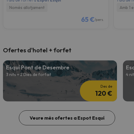
1 dia de forfet a
Espot Esquí
1 dia de 
Només allotjament
Amb 1 
65 €
/pers.
Ofertes d'hotel + forfet
Esquí Pont de Desembre
Es
3 nits + 2 Dies de forfait
4 ni
Des de
120 €
Veure més ofertes a Espot Esquí