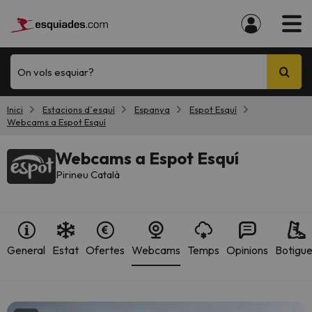
On vols esquiar?
Inici
Estacions d´esquí
Espanya
Espot Esquí
Webcams a Espot Esquí
Webcams a Espot Esquí
Pirineu Català
General
Estat
Ofertes
Webcams
Temps
Opinions
Botigu