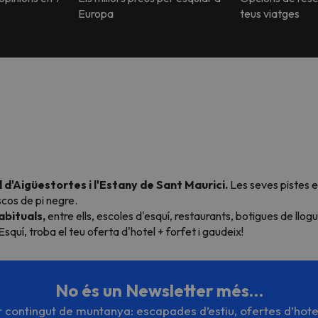
Europa
teus viatges
 d'Aigüestortes i l'Estany de Sant Maurici.
Les seves pistes es
scos de pi negre.
abituals,
entre ells, escoles d'esquí, restaurants, botigues de llogu
squí, troba el teu oferta d'hotel + forfet i gaudeix!
No és un Newsletter més…
or contingut de muntanya: escapades d’estiu, ofertes d’hote