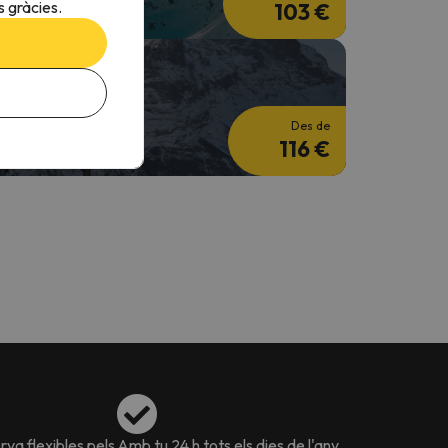
 gràcies.
103 €
squí al març
 nits + 2 Dies de forfait
Des de
116 €
va flexibles pels
Amb tu 24 h tots els dies de l'any