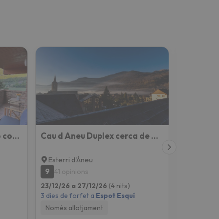
Fantástico apartamento con vistas en Esterri
Cau d Aneu Duplex cerca de Bonaigua Baqueira y Aigüestortes
Esterri d'Àneu
Escalo
9
8.8
41 opinions
31 opin
23/12/26 a 27/12/26
(4 nits)
23/12/26 a
3 dies de forfet a
Espot Esquí
3 dies de fo
Només allotjament
Només all