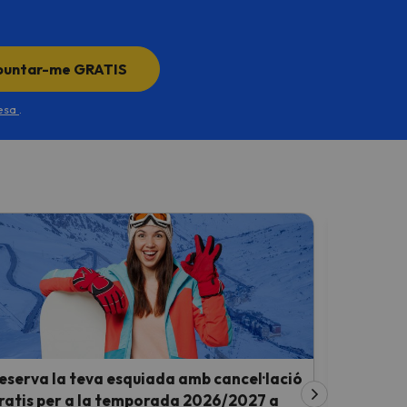
puntar-me GRATIS
desa
.
eserva la teva esquiada amb cancel·lació
Descobriu
ratis per a la temporada 2026/2027 a
aquesta 