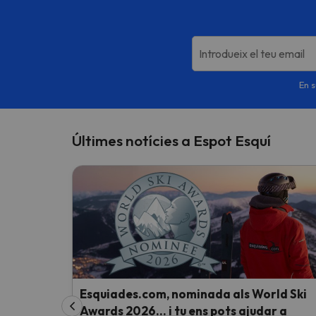
Introdueix el teu email
En s
Últimes notícies a Espot Esquí
Esquiades.com, nominada als World Ski
Awards 2026… i tu ens pots ajudar a