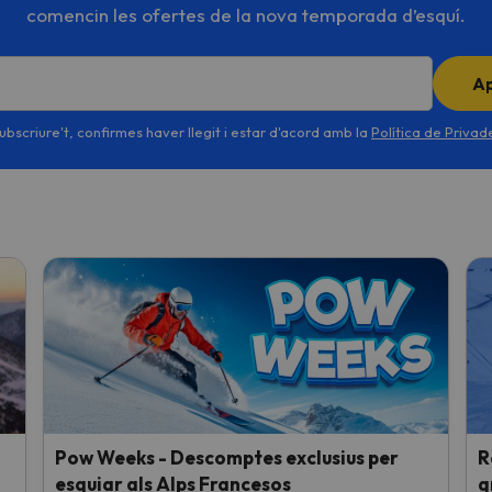
comencin les ofertes de la nova temporada d’esquí.
A
ubscriure't, confirmes haver llegit i estar d'acord amb la
Política de Priva
Pow Weeks - Descomptes exclusius per
R
esquiar als Alps Francesos
g