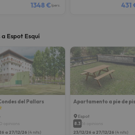
1348 €
431 
/pers.
s a Espot Esquí
ondes del Pallars
p
Espot
8.3
0 opinions
16 opinions
26 a 27/12/26
(4 nits)
23/12/26 a 27/12/26
(4 nits)