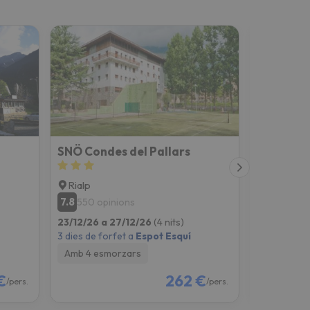
SNÖ Condes del Pallars
Apartame
Rialp
Sort
7.8
8.9
550 opinions
136 opi
23/12/26 a 27/12/26
(4 nits)
23/12/26 a
3 dies de forfet a
Espot Esquí
3 dies de fo
Amb 4 esmorzars
Només all
€
262 €
/pers.
/pers.