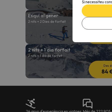
Si necessiteu cons
97 
Esquí al gener
2 nits + 2 Dies de forfait
Des d
120 
2 nits + 1 dia forfait
2 nits + 1 dia de forfet
Des d
84 
24 anys d'experiència en viatges
Més de 222.905 o