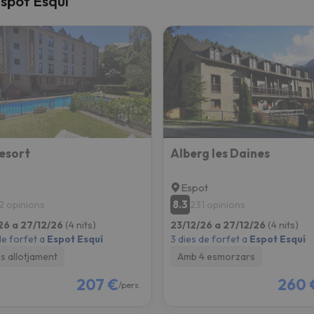
Espot Esquí
el nord. Quan trobi la seva brúixola torna.
esort
Alberg les Daines
Espot
8.3
2 opinions
231 opinions
26 a 27/12/26
(4 nits)
23/12/26 a 27/12/26
(4 nits)
de forfet a
Espot Esquí
3 dies de forfet a
Espot Esquí
 allotjament
Amb 4 esmorzars
207 €
260 
/pers.