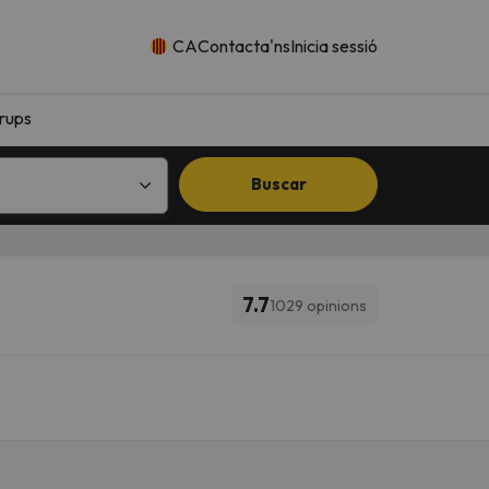
CA
Contacta'ns
Inicia sessió
rups
Buscar
7.7
1029 opinions