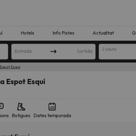
uí
Hotels
Info Pistes
Actualitat
G
2 adults
Entrada
Sortida
Espot Esquí
a Espot Esquí
ions
Botigues
Dates temporada
n amb la teva cerca. Intenteu modificar la destinació.