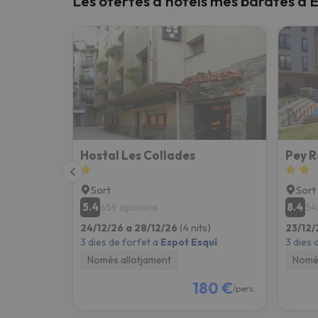
Les ofertes d'hotels més barates a 
Vaja! Sembla que el nostre cercador ha perdut 
Hostal Les Collades
Pey R
Sort
Sort
5.4
8.4
659 opinions
54
24/12/26 a 28/12/26
(4 nits)
23/12/
3 dies de forfet a
Espot Esquí
3 dies 
Només allotjament
Només
180 €
/pers.