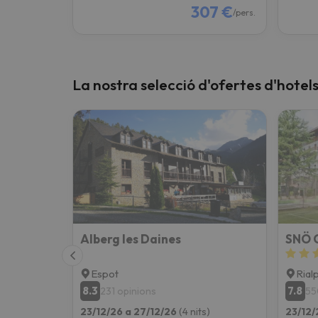
307 €
/pers.
La nostra selecció d'ofertes d'hotel
Alberg les Daines
SNÖ C
Espot
Rial
8.3
7.8
231 opinions
55
23/12/26 a 27/12/26
(4 nits)
23/12/