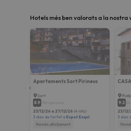
Hotels més ben valorats a la nostra
Apartaments Sort Pirineus
Sort
Rial
8.9
9.2
136 opinions
24
23/12/26 a 27/12/26
(4 nits)
23/12/
3 dies de forfet a
Espot Esquí
3 dies 
Només allotjament
Només