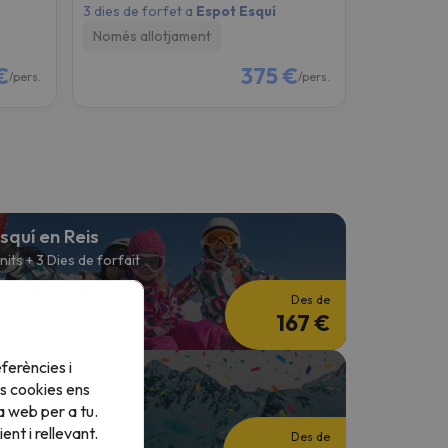
3 dies de forfet a
Espot Esquí
3 dies de fo
Només allotjament
Només all
€
375 €
/pers.
/pers.
squí en Reis
 nits + 3 Dies de forfait
Des de
167 €
ferències i
squí Carnaval
s cookies ens
 nits + 2 Dies de forfait
a web per a tu.
nt i rellevant.
Des de