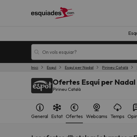
Esq
Inici
Esquí
Esquí per Nadal
Pirineu Català
Esquí
Escapades
Ofertes Esquí per Nadal 
Pirineu Català
General
Estat
Ofertes
Webcams
Temps
Opin
!Vaja! No hem trobat resultats que coincideixi