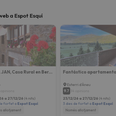
 web a Espot Esquí
CASA JAN, Casa Rural en Beraní
p
Esterri d'Àneu
9.7
 opinions
34 opinions
26 a 27/12/26
(4 nits)
23/12/26 a 27/12/26
(4 nits)
de forfet a
Espot Esquí
3 dies de forfet a
Espot Esquí
 allotjament
Només allotjament