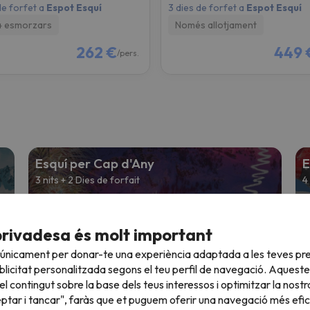
de forfet a
Espot Esquí
3 dies de forfet a
Espot Esquí
4 esmorzars
Només allotjament
262 €
449 
/pers.
Esquí per Cap d'Any
E
3 nits + 2 Dies de forfait
4
e
Des de
€
120 €
privadesa és molt important
 únicament per donar-te una experiència adaptada a les teves pre
Esquí Entre Setmana
E
licitat personalitzada segons el teu perfil de navegació. Aqueste
5 nits + 4 dies de forfait
2
l contingut sobre la base dels teus interessos i optimitzar la nostr
eptar i tancar", faràs que et puguem oferir una navegació més eficie
e
Des de