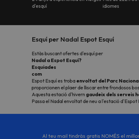
d'esquí
idiomes
Esquí per Nadal Espot Esquí
Estàs buscant ofertes d'esquí per
Nadal a Espot Esquí?
Esquiades
com
Espot Esquí es troba
envoltat del Parc Nacional
proporcionen el plaer de lliscar entre frondosos bo
Aquesta estació d'hivern
gaudeix dels serveis h
Passa el Nadal envoltat de neu a l'estació d'Espot E
Al teu mail tindràs gratis NOMÉS el mill