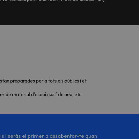
tan preparades per a tots els públics i et
er de material d'esquí i surf de neu, etc
ls i seràs el primer a assabentar-te quan