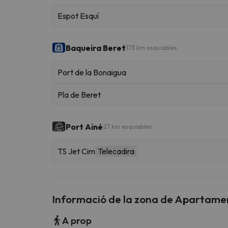
Espot Esquí
Baqueira Beret
173 km esquiables
Port de la Bonaigua
Pla de Beret
Port Ainé
27 km esquiables
TS Jet Cim
Telecadira
Informació de la zona de Apartamen
A prop