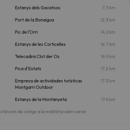
m
Estanys dels Gavatxos
7.3 km
Port de la Bonaigua
12.3 km
Pic de l'Orri
14.2 km
Estanys de les Corticelles
16.7 km
Telecadira Clot der Os
16.9 km
Pica d'Estats
17.2 km
Empresa de actividades turísticas
17.3 km
Montgarri Outdoor
Estanys de la Montanyeta
17.4 km
istàncies de viatge a la realitat poden variar.