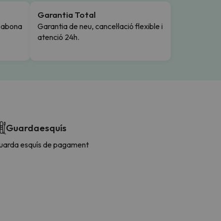
Garantia Total
i abona
Garantia de neu, cancel·lació flexible i
atenció 24h.
Guardaesquís
uarda esquís de pagament