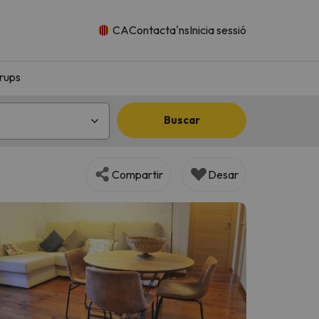
CA
Contacta'ns
Inicia sessió
rups
Buscar
Compartir
Desar