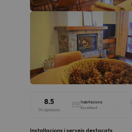
Vaja! Sembla que el nostre cercador ha perdut 
8.5
habitacions
Excel·lent
74 opinions
Instal·lacions i serveis destacats