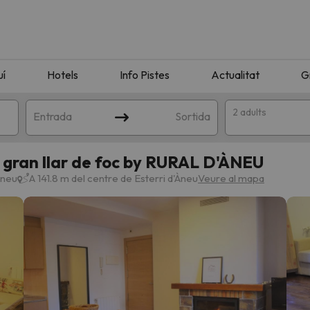
uí
Hotels
Info Pistes
Actualitat
G
2 adults
Entrada
Sortida
gran llar de foc by RURAL D'ÀNEU
Àneu
A 141.8 m del centre de Esterri d'Àneu
Veure al mapa
n amb la teva cerca. Intenteu modificar la destinació.