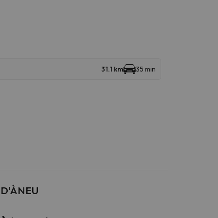
31.1 km
35 min
L D'ÀNEU