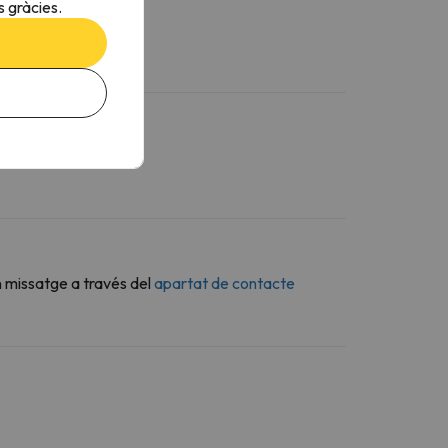
 gràcies.
n missatge a través del
apartat de contacte