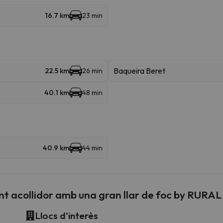
16.7 km
23 min
Baqueira Beret
22.5 km
26 min
40.1 km
48 min
40.9 km
44 min
t acollidor amb una gran llar de foc by RURA
Llocs d'interès