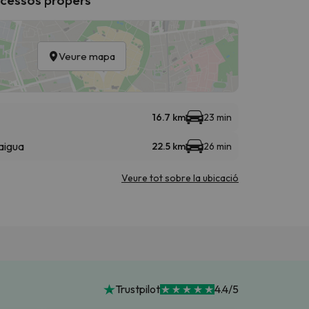
Veure mapa
16.7 km
23 min
aigua
22.5 km
26 min
Veure tot sobre la ubicació
Trustpilot
4.4/5