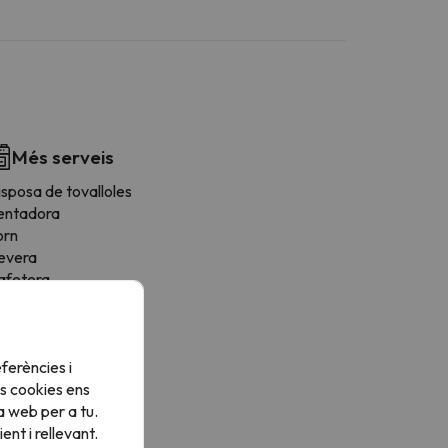
Més serveis
sposa de tovalloles
entadora
orn
evera
afetera
icroones
stenedor
orradora
ferències i
tris de cuina
s cookies ens
ona de menjador
a web per a tu.
ogons
nt i rellevant.