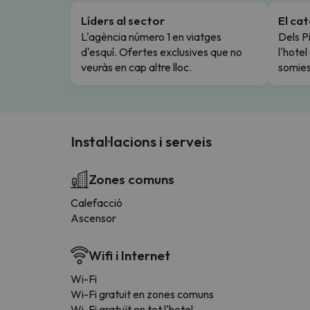
Líders al sector
El ca
L'agència número 1 en viatges
Dels Pi
d'esquí. Ofertes exclusives que no
l'hote
veuràs en cap altre lloc.
somies
Instal·lacions i serveis
Zones comuns
Calefacció
Ascensor
Wifi i Internet
Wi-Fi
Wi-Fi gratuit en zones comuns
Wi-Fi gratuït en tot l'hotel