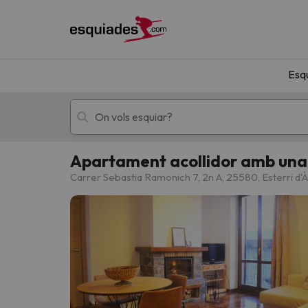
Esq
Apartament acollidor amb una 
Esquí
Escapades
Carrer Sebastia Ramonich 7, 2n A, 25580, Esterri d'
!Vaja! No hem trobat resultats que coincideixi