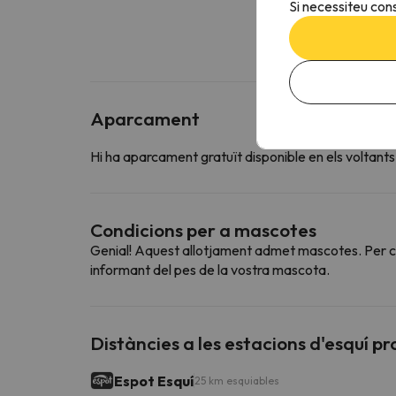
Si necessiteu cons
Aparcament
Hi ha aparcament gratuït disponible en els voltants
Condicions per a mascotes
Genial! Aquest allotjament admet mascotes. Per con
informant del pes de la vostra mascota.
Distàncies a les estacions d'esquí p
Espot Esquí
25 km esquiables