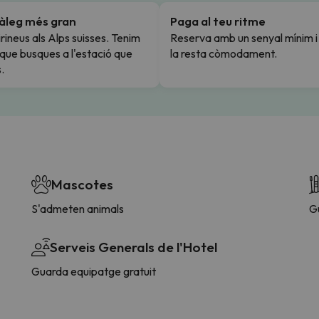
tàleg més gran
Paga al teu ritme
rineus als Alps suisses. Tenim
Reserva amb un senyal mínim 
l que busques a l'estació que
la resta còmodament.
.
Mascotes
S'admeten animals
G
Serveis Generals de l'Hotel
Guarda equipatge gratuit