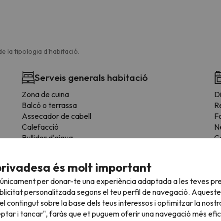
e la tipologia d'habitació.
Serveis generals habitació
Zona de cuina
Di
Balcó o terrassa
R
Assecador de cabell
F
Calefacció
N
Bullidor d'aigua
C
Llar de foc a l'habitació
M
Planxa per a roba
E
privadesa és molt important
Escriptori
T
 únicament per donar-te una experiència adaptada a les teves pre
Sòl de fusta o parquet
Es
licitat personalitzada segons el teu perfil de navegació. Aqueste
Armari
Z
l contingut sobre la base dels teus interessos i optimitzar la nostr
Productes de neteja
F
eptar i tancar", faràs que et puguem oferir una navegació més eficie
Mesa de menjador