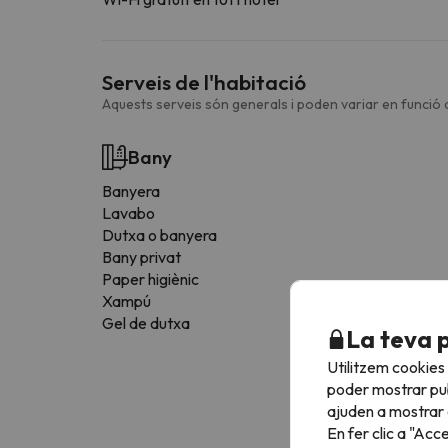
Serveis de l'habitació
Aquests serveis són generals i poden variar en funció d
Bany
Banyera
Lavabo
Dutxa o banyera
Bany privat
Paper higiènic
Xampú
Gel de dutxa
La teva 
Utilitzem cookies
poder mostrar pub
ajuden a mostrar e
En fer clic a "Acc