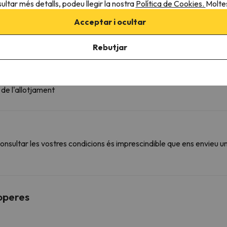
ultar més detalls, podeu llegir la nostra
Política de Cookies.
Moltes
Trona
Penja-robes
Acceptar i ocultar
Endoll prop del llit
Rebutjar
 de l'allotjament
sultar les vostres condicions és imprescindible que ens envieu u
roperes