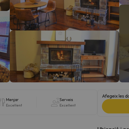
el nord. Quan trobi la seva brúixola torna.
Afegeix les d
Menjar
Serveis
Excel·lent
Excel·lent
Ubicació i a