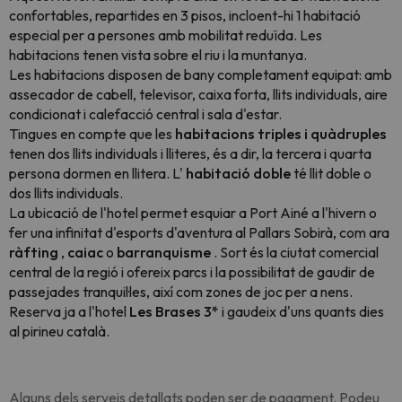
confortables, repartides en 3 pisos, incloent-hi 1 habitació
especial per a persones amb mobilitat reduïda. Les
habitacions tenen vista sobre el riu i la muntanya.
Les habitacions disposen de bany completament equipat: amb
assecador de cabell, televisor, caixa forta, llits individuals, aire
condicionat i calefacció central i sala d'estar.
Tingues en compte que les
habitacions triples i quàdruples
tenen dos llits individuals i lliteres, és a dir, la tercera i quarta
persona dormen en llitera. L'
habitació doble
té llit doble o
dos llits individuals.
La ubicació de l'hotel permet esquiar a Port Ainé a l'hivern o
fer una infinitat d'esports d'aventura al Pallars Sobirà, com ara
ràfting
,
caiac
o
barranquisme
. Sort és la ciutat comercial
central de la regió i ofereix parcs i la possibilitat de gaudir de
passejades tranquil·les, així com zones de joc per a nens.
Reserva ja a l'hotel
Les Brases 3*
i gaudeix d'uns quants dies
al pirineu català.
Alguns dels serveis detallats poden ser de pagament. Podeu