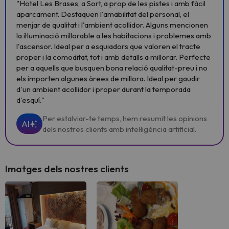
"Hotel Les Brases, a Sort, a prop de les pistes i amb fàcil
aparcament. Destaquen l'amabilitat del personal, el
menjar de qualitat i l'ambient acollidor. Alguns mencionen
la il·luminació millorable a les habitacions i problemes amb
l'ascensor. Ideal per a esquiadors que valoren el tracte
proper i la comoditat, tot i amb detalls a millorar. Perfecte
per a aquells que busquen bona relació qualitat-preu i no
els importen algunes àrees de millora. Ideal per gaudir
d'un ambient acollidor i proper durant la temporada
d'esquí."
Per estalviar-te temps, hem resumit les opinions
AI
dels nostres clients amb intel·ligència artificial.
Imatges dels nostres clients