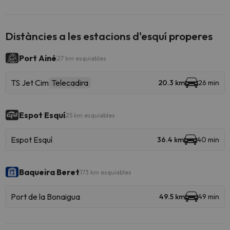
Distàncies a les estacions d'esquí properes
Port Ainé
27 km esquiables
TS Jet Cim
Telecadira
20.3 km
26 min
Espot Esquí
25 km esquiables
Espot Esquí
36.4 km
40 min
Baqueira Beret
173 km esquiables
Port de la Bonaigua
49.5 km
49 min