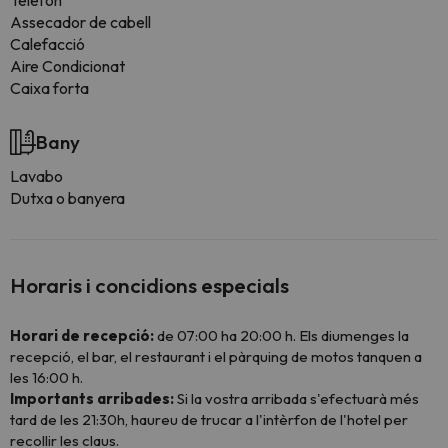
Telèfon
Assecador de cabell
Calefacció
Aire Condicionat
Caixa forta
Bany
Lavabo
Dutxa o banyera
Horaris i concidions especials
Horari de recepció:
de 07:00 ha 20:00 h. Els diumenges la
recepció, el bar, el restaurant i el pàrquing de motos tanquen a
les 16:00 h.
Importants arribades:
Si la vostra arribada s'efectuarà més
tard de les 21:30h, haureu de trucar a l'intèrfon de l'hotel per
recollir les claus.