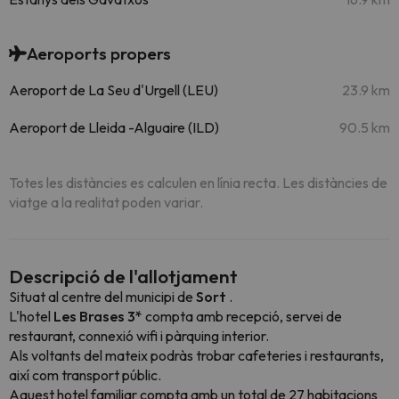
Aeroports propers
Aeroport de La Seu d'Urgell (LEU)
23.9 km
Aeroport de Lleida -Alguaire (ILD)
90.5 km
Totes les distàncies es calculen en línia recta. Les distàncies de
viatge a la realitat poden variar.
Descripció de l'allotjament
Situat al centre del municipi de
Sort
.
L'hotel
Les Brases 3*
compta amb recepció, servei de
restaurant, connexió wifi i pàrquing interior.
Als voltants del mateix podràs trobar cafeteries i restaurants,
així com transport públic.
Aquest hotel familiar compta amb un total de 27 habitacions