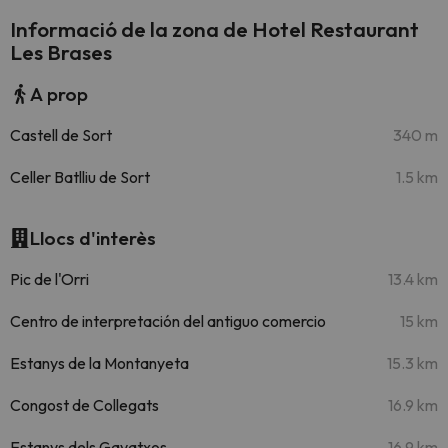
Informació de la zona de Hotel Restaurant
Les Brases
A prop
Castell de Sort
340 m
Celler Batlliu de Sort
1.5 km
Llocs d'interès
Pic de l'Orri
13.4 km
Centro de interpretación del antiguo comercio
15 km
Estanys de la Montanyeta
15.3 km
Congost de Collegats
16.9 km
Estanys dels Gavatxos
16.9 km