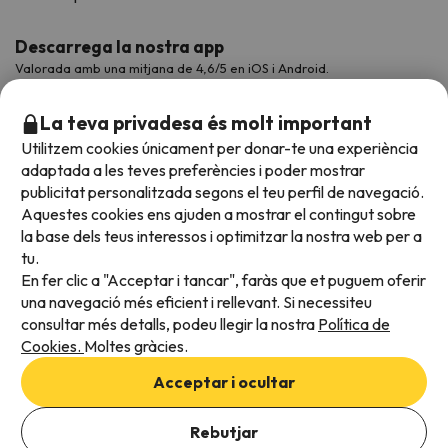
Descarrega la nostra app
Valorada amb una mitjana de 4,6/5 en iOS i Android.
La teva privadesa és molt important
Utilitzem cookies únicament per donar-te una experiència
adaptada a les teves preferències i poder mostrar
publicitat personalitzada segons el teu perfil de navegació.
Aquestes cookies ens ajuden a mostrar el contingut sobre
la base dels teus interessos i optimitzar la nostra web per a
tu.
En fer clic a "Acceptar i tancar", faràs que et puguem oferir
Acceptem
una navegació més eficient i rellevant. Si necessiteu
consultar més detalls, podeu llegir la nostra
Política de
Cookies.
Moltes gràcies.
Condicions generals
Acceptar i ocultar
Privadesa de dades
Afegeix les dates per comprovar la disponibilitat
Política de cookies
Rebutjar