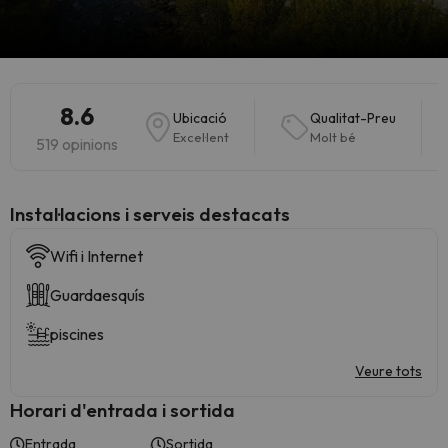
8.6
Ubicació
Qualitat-Preu
Excel·lent
Molt bé
519 opinions
Instal·lacions i serveis destacats
Wifi i Internet
Guardaesquís
piscines
Veure tots
Horari d'entrada i sortida
Entrada
Sortida