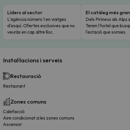
Líders al sector
El catàleg més gran
L'agència número 1 en viatges
Dels Pirineus als Alps 
d'esquí. Ofertes exclusives que no
Tenim l'hotel que busq
veuràs en cap altre lloc.
l'estació que somies.
Instal·lacions i serveis
Restauració
Restaurant
Zones comuns
Calefacció
Aire condicionat a les zones comuns
Ascensor