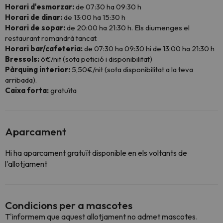
Horari d'esmorzar:
de 07:30 ha 09:30 h
Horari de dinar:
de 13:00 ha 15:30 h
Horari de sopar:
de 20:00 ha 21:30 h. Els diumenges el
restaurant romandrà tancat.
Horari bar/cafeteria:
de 07:30 ha 09:30 hi de 13:00 ha 21:30 h
Bressols:
6€/nit (sota petició i disponibilitat)
Pàrquing interior:
5,50€/nit (sota disponibilitat a la teva
arribada).
Caixa forta:
gratuïta
Aparcament
Hi ha aparcament gratuït disponible en els voltants de
l'allotjament
Condicions per a mascotes
T'informem que aquest allotjament no admet mascotes.