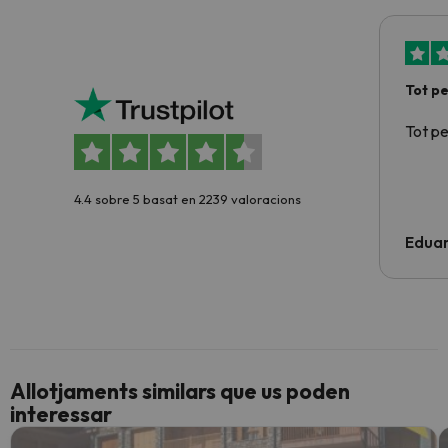
Tot p
Tot p
4.4 sobre 5 basat en 2239 valoracions
Edua
Allotjaments similars que us poden
interessar