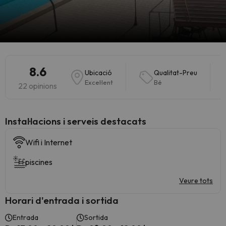
8.6
Ubicació
Qualitat-Preu
Excel·lent
Bé
22 opinions
Instal·lacions i serveis destacats
Wifi i Internet
piscines
Veure tots
Horari d'entrada i sortida
Entrada
Sortida