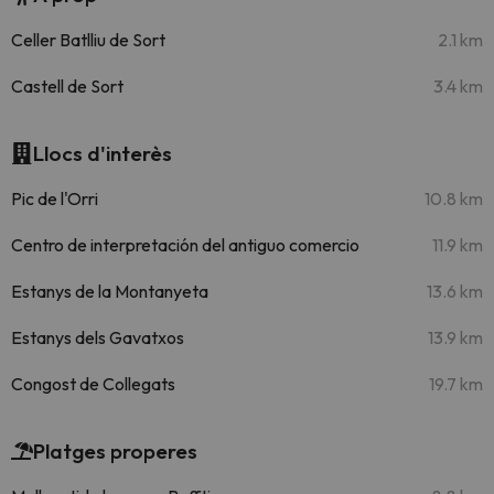
Celler Batlliu de Sort
2.1 km
Castell de Sort
3.4 km
Llocs d'interès
Pic de l'Orri
10.8 km
Centro de interpretación del antiguo comercio
11.9 km
Estanys de la Montanyeta
13.6 km
Estanys dels Gavatxos
13.9 km
Congost de Collegats
19.7 km
Platges properes