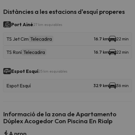
Distàncies a les estacions d'esquí properes
Port Ainé
27 km esquiables
TS Jet Cim
Telecadira
16.7 km
22 min
TS Roní
Telecadira
16.7 km
22 min
Espot Esquí
25 km esquiables
Espot Esquí
32.9 km
36 min
Informació de la zona de Apartamento
Dúplex Acogedor Con Piscina En Rialp
A prop