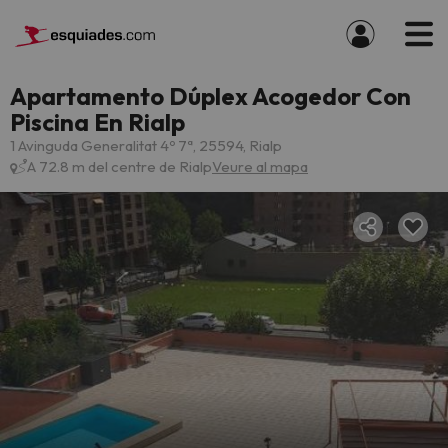
Apartamento Dúplex Acogedor Con
Piscina En Rialp
1 Avinguda Generalitat 4º 7ª, 25594, Rialp
A 72.8 m del centre de Rialp
Veure al mapa