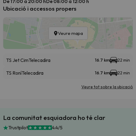
De 17:00 a 20:00 h
De 08:00 a 12:00 h
Ubicació i accessos propers
Veure mapa
TS Jet Cim
Telecadira
16.7 km
22 min
TS Roní
Telecadira
16.7 km
22 min
Veure tot sobre la ubicació
La comunitat esquiadora ho té clar
Trustpilot
4.4/5