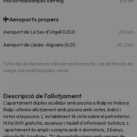
Moll sortida barques Raffting
8.8 km
Aeroports propers
Aeroport de La Seu d'Urgell (LEU)
25.1 km
Aeroport de Lleida -Alguaire (ILD)
93.2 km
Totes les distàncies es calculen en línia recta. Les distàncies de
viatge a la realitat poden variar.
Descripció de l'allotjament
L'apartament dúplex acollidor amb piscina a Rialp es troba a
Rialp i ofereix allotjament amb piscina amb vistes, balcó i
vistes a la piscina. L´establiment té vista sobre el pati interior.
Hi ha WiFi gratuïta, ascensor i taulell d´informació turística. L
´apartament és ampli i compta amb 4 dormitoris, 2 banys,
roba de llit, tovalloles, TV de pantalla plana amb serveis de