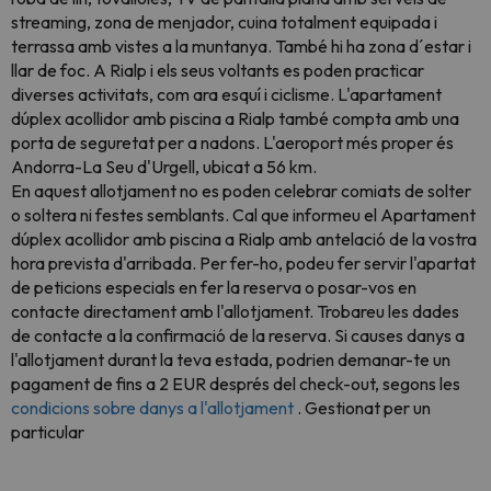
streaming, zona de menjador, cuina totalment equipada i
terrassa amb vistes a la muntanya. També hi ha zona d´estar i
llar de foc. A Rialp i els seus voltants es poden practicar
diverses activitats, com ara esquí i ciclisme. L'apartament
dúplex acollidor amb piscina a Rialp també compta amb una
porta de seguretat per a nadons. L'aeroport més proper és
Andorra-La Seu d'Urgell, ubicat a 56 km.
En aquest allotjament no es poden celebrar comiats de solter
o soltera ni festes semblants. Cal que informeu el Apartament
dúplex acollidor amb piscina a Rialp amb antelació de la vostra
hora prevista d'arribada. Per fer-ho, podeu fer servir l'apartat
de peticions especials en fer la reserva o posar-vos en
contacte directament amb l'allotjament. Trobareu les dades
de contacte a la confirmació de la reserva. Si causes danys a
l'allotjament durant la teva estada, podrien demanar-te un
pagament de fins a 2 EUR després del check-out, segons les
condicions sobre danys a l'allotjament
. Gestionat per un
particular