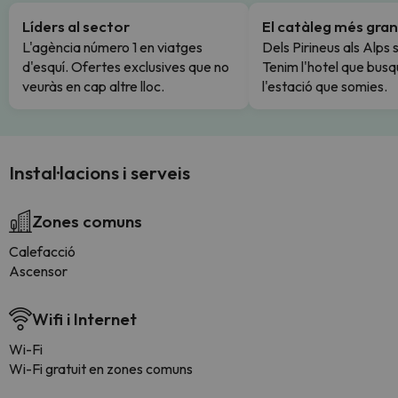
Líders al sector
El catàleg més gran
L'agència número 1 en viatges
Dels Pirineus als Alps 
d'esquí. Ofertes exclusives que no
Tenim l'hotel que busq
veuràs en cap altre lloc.
l'estació que somies.
Instal·lacions i serveis
Zones comuns
Calefacció
Ascensor
Wifi i Internet
Wi-Fi
Wi-Fi gratuit en zones comuns